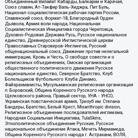
Объединенный Вилайат Кабарды, Балкарии и Карачая,
Союз славян, Ат-Такфир Валь-Хиджра, Пит Буль,
Национал-социалистическая рабочая партия России,
Славянский союз, Формат-18, Благородный Орден
Дьявола, Армия воли народа, Национальная
Социалистическая Инициатива города Череповца,
Духовно-Родовая Держава Русь, Русское национальное
единство, Древнерусской Инглистической церкви
Православных Староверов-Инглингов, Русский
общенациональный союз, Движение против нелегальной
иммиграции, Кровь и Честь, О свободе совести и о
религиозных объединениях, Омская организация
общественного политического движения Русское
национальное единство, Северное Братство, Клуб
Болельщиков Футбольного Клуба Динамо,
Файзрахманисты, Мусульманская религиозная организация
п. Боровский, Община Коренного Русского народа
Щелковского района, Правый сектор, УНА - УНСО,
Украинская повстанческая армия, Тризуб им. Степана
Бандеры, Братство, Белый Крест, Misanthropic division,
Религиозное объединение последователей инглиизма,
Народная Социальная Инициатива, TulaSkins,
Этнополитическое объединение Русские, Русское
национальное объединение Атака, Мечеть Мирмамеда,
Община Коренного Русского народа г. Астрахани, ВОЛЯ,