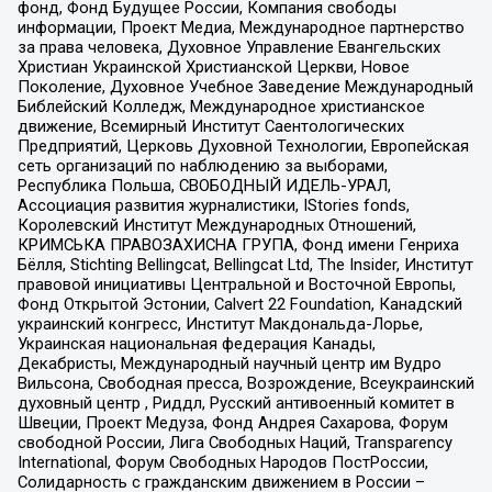
фонд, Фонд Будущее России, Компания свободы
информации, Проект Медиа, Международное партнерство
за права человека, Духовное Управление Евангельских
Христиан Украинской Христианской Церкви, Новое
Поколение, Духовное Учебное Заведение Международный
Библейский Колледж, Международное христианское
движение, Всемирный Институт Саентологических
Предприятий, Церковь Духовной Технологии, Европейская
сеть организаций по наблюдению за выборами,
Республика Польша, СВОБОДНЫЙ ИДЕЛЬ-УРАЛ,
Ассоциация развития журналистики, IStories fonds,
Королевский Институт Международных Отношений,
КРИМСЬКА ПРАВОЗАХИСНА ГРУПА, Фонд имени Генриха
Бёлля, Stichting Bellingcat, Bellingcat Ltd, The Insider, Институт
правовой инициативы Центральной и Восточной Европы,
Фонд Открытой Эстонии, Calvert 22 Foundation, Канадский
украинский конгресс, Институт Макдональда-Лорье,
Украинская национальная федерация Канады,
Декабристы, Международный научный центр им Вудро
Вильсона, Свободная пресса, Возрождение, Всеукраинский
духовный центр , Риддл, Русский антивоенный комитет в
Швеции, Проект Медуза, Фонд Андрея Сахарова, Форум
свободной России, Лига Свободных Наций, Transparеncy
International, Форум Свободных Народов ПостРоссии,
Солидарность с гражданским движением в России –