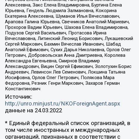
Алексеевна, Закс Елена Владимировна, Буртина Елена
Юрьевна, Гендель Людмила Залмановна, Кокорина
Екатерина Алексеевна, Шуманов Илья Вячеславович,
Арапова Галина Юрьевна, Свечников Анатолий Мариевич,
Прохоров Вадим Юрьевич, Шахова Елена Владимировна,
Подузов Сергей Васильевич, Протасова Ирина
Вячеславовна, Литинский Леонид Борисович, Лукашевский
Сергей Маркович, Бахмин Вячеслав Иванович, Шабад
Анатолий Ефимович, Сухих Дарья Николаевна, Орлов Олег
Петрович, Добровольская Анна Дмитриевна, Королева
Александра Евгеньевна, Смирнов Владимир
Александрович, Вицин Сергей Ефимович, Золотухин Борис
Андреевич, Левинсон Лев Семенович, Локшина Татьяна
Иосифовна, Орлов Олег Петрович, Полякова Мара
Федоровна, Резник Генри Маркович, Захаров Герман
Константинович
Источник:
http://unro.minjust.ru/NKOForeignAgent.aspx
данные на
24.03.2022
* Единый федеральный список организаций, в
том числе иностранных и международных
организаций, признанных в соответствии с