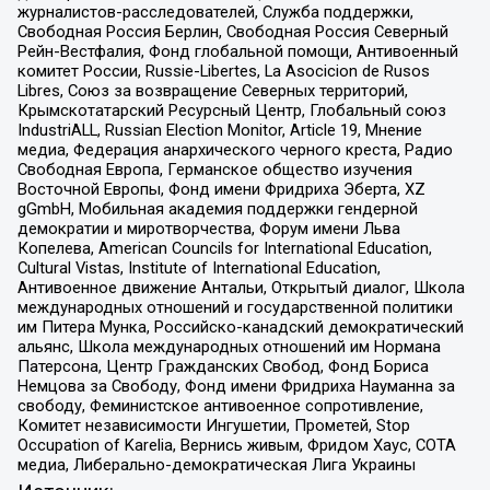
журналистов-расследователей, Служба поддержки,
Свободная Россия Берлин, Свободная Россия Северный
Рейн-Вестфалия, Фонд глобальной помощи, Антивоенный
комитет России, Russie-Libertes, La Asocicion de Rusos
Libres, Союз за возвращение Северных территорий,
Крымскотатарский Ресурсный Центр, Глобальный союз
IndustriALL, Russian Election Monitor, Article 19, Мнение
медиа, Федерация анархического черного креста, Радио
Свободная Европа, Германское общество изучения
Восточной Европы, Фонд имени Фридриха Эберта, XZ
gGmbH, Мобильная академия поддержки гендерной
демократии и миротворчества, Форум имени Льва
Копелева, American Councils for International Education,
Cultural Vistas, Institute of International Education,
Антивоенное движение Антальи, Открытый диалог, Школа
международных отношений и государственной политики
им Питера Мунка, Российско-канадский демократический
альянс, Школа международных отношений им Нормана
Патерсона, Центр Гражданских Свобод, Фонд Бориса
Немцова за Свободу, Фонд имени Фридриха Науманна за
свободу, Феминистское антивоенное сопротивление,
Комитет независимости Ингушетии, Прометей, Stop
Occupation of Karelia, Вернись живым, Фридом Хаус, СОТА
медиа, Либерально-демократическая Лига Украины