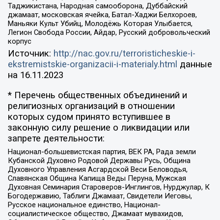
Таджикистана, Народная самооборона, Дуббайский
джамаат, московская ячейка, Батал-Хаджи Белхороев,
Маньяки Культ Убийц, Молодёжь Которая Улыбается,
Легион Свобода России, Айдар, Русский добровольческий
корпус
Источник:
http://nac.gov.ru/terroristicheskie-i-
ekstremistskie-organizacii-i-materialy.html
данные
на
16.11.2023
* Перечень общественных объединений и
религиозных организаций в отношении
которых судом принято вступившее в
законную силу решение о ликвидации или
запрете деятельности:
Национал-большевистская партия, ВЕК РА, Рада земли
Кубанской Духовно Родовой Державы Русь, Община
Духовного Управления Асгардской Веси Беловодья,
Славянская Община Капища Веды Перуна, Мужская
Духовная Семинария Староверов-Инглингов, Нурджулар, К
Богодержавию, Таблиги Джамаат, Свидетели Иеговы,
Русское национальное единство, Национал-
социалистическое общество, Джамаат мувахидов,