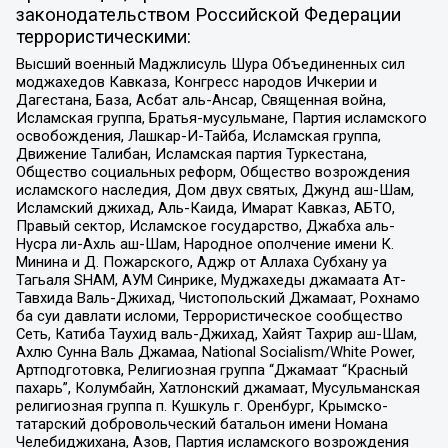
законодательством Российской Федерации
террористическими:
Высший военный Маджлисуль Шура Объединенных сил
моджахедов Кавказа, Конгресс народов Ичкерии и
Дагестана, База, Асбат аль-Ансар, Священная война,
Исламская группа, Братья-мусульмане, Партия исламского
освобождения, Лашкар-И-Тайба, Исламская группа,
Движение Талибан, Исламская партия Туркестана,
Общество социальных реформ, Общество возрождения
исламского наследия, Дом двух святых, Джунд аш-Шам,
Исламский джихад, Аль-Каида, Имарат Кавказ, АБТО,
Правый сектор, Исламское государство, Джабха аль-
Нусра ли-Ахль аш-Шам, Народное ополчение имени К.
Минина и Д. Пожарского, Аджр от Аллаха Субхану уа
Тагьаля SHAM, АУМ Синрике, Муджахеды джамаата Ат-
Тавхида Валь-Джихад, Чистопольский Джамаат, Рохнамо
ба суи давлати исломи, Террористическое сообщество
Сеть, Катиба Таухид валь-Джихад, Хайят Тахрир аш-Шам,
Ахлю Сунна Валь Джамаа, National Socialism/White Power,
Артподготовка, Религиозная группа “Джамаат “Красный
пахарь”, Колумбайн, Хатлонский джамаат, Мусульманская
религиозная группа п. Кушкуль г. Оренбург, Крымско-
татарский добровольческий батальон имени Номана
Челебиджихана, Азов, Партия исламского возрождения