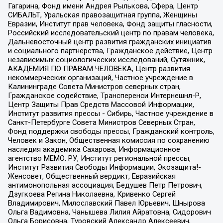
Гагарина, Фонд имени Андрея Рылькова, Сфера, Центр
СИБАЛЬТ, Уральская правозащитная группа, Женщины
Евразии, Институт прав человека, Фонд защиты гласности,
Российский исследовательский центр по правам человека,
Дальневосточный центр развития гражданских инициатив
и социального партнерства, Гражданское действие, Центр
независимых социологических исследований, Сутяжник,
АКАДЕМИЯ ПО ПРАВАМ ЧЕЛОВЕКА, Центр развития
некоммерческих организаций, Частное учреждение в
Калининграде Совета Министров северных стран,
Гражданское содействие, Трансперенси Интернешнл-Р,
Центр Защиты Прав Средств Массовой Информации,
Институт развития прессы - Сибирь, Частное учреждение в
Санкт-Петербурге Совета Министров Северных Стран,
Фонд поддержки свободы прессы, Гражданский контроль,
Человек и Закон, Общественная комиссия по сохранению
наследия академика Сахарова, Информационное
агентство МЕМО. РУ, Институт региональной прессы,
Институт Развития Свободы Информации, Экозащита!-
Женсовет, Общественный вердикт, Евразийская
антимонопольная ассоциация, Бедушев Петр Петрович,
Дзугкоева Регина Николаевна, Кривенко Сергей
Владимирович, Милославский Павел Юрьевич, Шнырова
Ольга Вадимовна, Чанышева Лилия Айратовна, Сидорович
Ольга Борисовна, Туровский Александр Алексеевич,