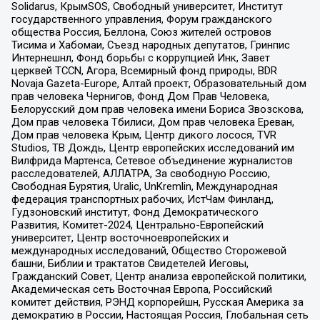
Solidarus, КрымSOS, Свободный университет, Институт
государственного управления, Форум гражданского
общества Россия, Беллона, Союз жителей островов
Тисима и Хабомаи, Съезд народных депутатов, Гринпис
Интернешнл, Фонд борьбы с коррупцией Инк, Завет
церквей TCCN, Агора, Всемирный фонд природы, BDR
Novaja Gazeta-Europe, Алтай проект, Образовательный дом
прав человека Чернигов, Фонд Дом Прав Человека,
Белорусский дом прав человека имени Бориса Звозскова,
Дом прав человека Тбилиси, Дом прав человека Ереван,
Дом прав человека Крым, Центр дикого лосося, TVR
Studios, ТВ Дождь, Центр европейских исследований им
Вилфрида Мартенса, Сетевое объединение журналистов
расследователей, АЛЛАТРА, За свободную Россию,
Свободная Бурятия, Uralic, UnKremlin, Международная
федерация транспортных рабочих, ИстЧам Финланд,
Гудзоновский институт, Фонд Демократического
Развития, Комитет-2024, Центрально-Европейский
университет, Центр восточноевропейских и
международных исследований, Общество Сторожевой
башни, Библии и трактатов Свидетелей Иеговы,
Гражданский Совет, Центр анализа европейской политики,
Академическая сеть Восточная Европа, Российский
комитет действия, РЭНД корпорейшн, Русская Америка за
демократию в России, Настоящая Россия, Глобальная сеть