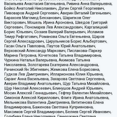
Васильева Анастасия Евгеньевна, Ривина Анна Валерьевна,
Бойко Анатолий Николаевич, Дугин Сергей Георгиевич,
Пивоваров Андрей Сергеевич, Аверин Виталий Евгеньевич,
Барахоев Магомед Бекханович, Шарипков Олег
Викторович, Мошель Ирина Ароновна, Шведов Григорий
Сергеевич, Пономарев Лев Александрович, Каргалицкий
Борис Юльевич, Созаев Валерий Валерьевич, Исламов
Тимур Рифгатович, Романова Ольга Евгеньевна, Щаров
Сергей Алексадрович, Цирульников Борис Альбертович,
Гасан Ольга Павловна, Паутов Юрий Анатольевич,
Верховский Александр Маркович, Пислакова-Паркер
Марина Петровна, Кочеткова Татьяна Владимировна,
Чуркина Наталья Валерьевна, Акимова Татьяна
Николаевна, Золотарева Екатерина Александровна,
Рачинский Ян Збигневич, Жемкова Елена Борисовна,
Гудков Лев Дмитриевич, Илларионова Юлия Юрьевна,
Саранг Анна Васильевна, Захарова Светлана Сергеевна,
Аверин Владимир Анатольевич, Щур Татьяна Михайловна,
Щур Николай Алексеевич, Блинушов Андрей Юрьевич,
Мосин Алексей Геннадьевич, Гефтер Валентин Михайлович,
Симонов Алексей Кириллович, Флиге Ирина Анатольевна,
Мельникова Валентина Дмитриевна, Вититинова Елена
Владимировна, Баженова Светлана Куприяновна,
Максимов Сергей Владимирович, Беляев Сергей Иванович,
Голубева Елена Николаевна, Ганнушкина Светлана