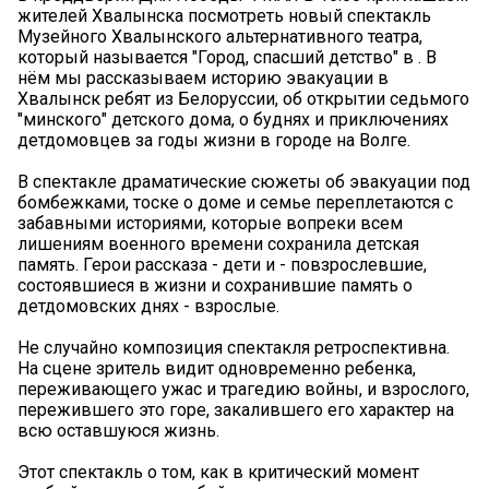
жителей Хвалынска посмотреть новый спектакль
Музейного Хвалынского альтернативного театра,
который называется "Город, спасший детство" в . В
нём мы рассказываем историю эвакуации в
Хвалынск ребят из Белоруссии, об открытии седьмого
"минского" детского дома, о буднях и приключениях
детдомовцев за годы жизни в городе на Волге.
В спектакле драматические сюжеты об эвакуации под
бомбежками, тоске о доме и семье переплетаются с
забавными историями, которые вопреки всем
лишениям военного времени сохранила детская
память. Герои рассказа - дети и - повзрослевшие,
состоявшиеся в жизни и сохранившие память о
детдомовских днях - взрослые.
Не случайно композиция спектакля ретроспективна.
На сцене зритель видит одновременно ребенка,
переживающего ужас и трагедию войны, и взрослого,
пережившего это горе, закалившего его характер на
всю оставшуюся жизнь.
Этот спектакль о том, как в критический момент