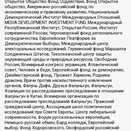
Открытое Общество Фонд Содействия, Фонд Открытое
общество, Американо-российский фонд по
экономическому и правовому развитию, Национальный
Демократический Институт Международных Отношений,
MEDIA DEVELOPMENT INVESTMENT FUND, Международный
Республиканский Институт, Открытая Россия, Институт
современной России, Черноморский фонд регионального
сотрудничества, Европейская Платформа за
Демократические Выборы, Международный центр
электоральных исследований, Германский фонд Маршалла
Соединенных Штатов, Тихоокеанский центр защиты
окружающей среды и природных ресурсов, Свободная
Россия, Всемирный конгресс украинцев, Атлантический
совет, Человек в беде, Европейский фонд за демократию,
Джеймстаунский фонд, Прожект Хармони, Родники
дракона, Врачи против насильственного извлечения
органов, Фалунь Дафа, Друзья Фалуньгун, Фалуньгун,
Коалиция по расследованию преследования в отношении
Фалуньгун в Китае, Всемирная организация по
расследованию преследований Фалуньгун, Пражский
гражданский центр, Ассоциация школ политических
исследований при Совете Европы, Центр либеральной
современности, Форум русскоязычных европейцев,
Немецко-русский обмен, Бард колледж, Европейский
выбор, Фонд Ходорковского, Оксфордский российский