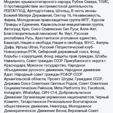
Меджлис крымскотатарского народа, Рубеж Севера, ТОЙС,
О противодействии экстремистской деятельности,
РЕВТАТПОД, Артподготовка, Штольц, В честь иконы
Божией Матери Державная, Сектор 16, Независимость,
Фирма, Молодежная правозащитная группа МПГ, Курсом
Правды и Единения, Каракольская инициативная группа,
Автоград Крю, Союз Славянских Сил Руси, Алля-Аят,
Благотворительный пансионат Ак Умут, Русская
республика Русь, Арестантское уголовное единство,
Башкорт, Нация и свобода, Нация и свобода, W.H.С., Фалунь
Дафа, Иртыш Ultras, Русский Патриотический клуб-
Новокузнецк/РПК, Сибирский державный союз, Фонд
борьбы с коррупцией, Фонд защиты прав граждан, Штабы
Навального, Совет граждан СССР Прикубанского округа г.
Краснодара, Мужское государство, Народное
объединение русского движения, Народное движение
Адат, Народный совет граждан РСФСР СССР
Архангельской области, Проект Штурм, Граждане СССР,
Держава Союз Советских Светлых Родов, Совет Советских
Социалистических Районов, Meta Platforms Inc, Facebook,
Instagram, WhatsApp, СИЧ-С14, Добровольческое
Движение Организации украинских националистов, Черный
Комитет, Татарстанское Региональное Всетатарское
общественное движение, Невоград, Молодежное
Демократическое Движение Весна, Верховный Совет