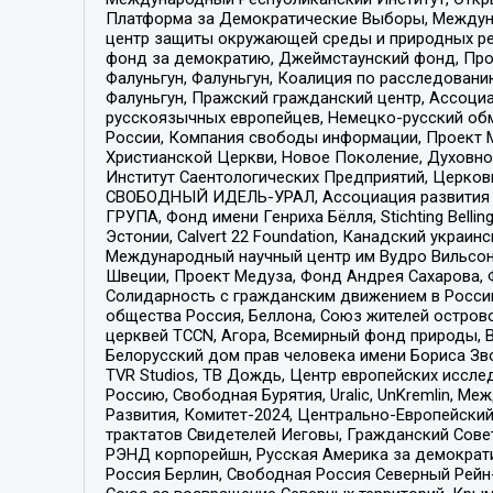
Платформа за Демократические Выборы, Междуна
центр защиты окружающей среды и природных ресу
фонд за демократию, Джеймстаунский фонд, Прож
Фалуньгун, Фалуньгун, Коалиция по расследован
Фалуньгун, Пражский гражданский центр, Ассоци
русскоязычных европейцев, Немецко-русский об
России, Компания свободы информации, Проект М
Христианской Церкви, Новое Поколение, Духовн
Институт Саентологических Предприятий, Церков
СВОБОДНЫЙ ИДЕЛЬ-УРАЛ, Ассоциация развития ж
ГРУПА, Фонд имени Генриха Бёлля, Stichting Bellin
Эстонии, Calvert 22 Foundation, Канадский укра
Международный научный центр им Вудро Вильсона
Швеции, Проект Медуза, Фонд Андрея Сахарова, Ф
Солидарность с гражданским движением в России 
общества Россия, Беллона, Союз жителей острово
церквей TCCN, Агора, Всемирный фонд природы, B
Белорусский дом прав человека имени Бориса Зво
TVR Studios, ТВ Дождь, Центр европейских иссл
Россию, Свободная Бурятия, Uralic, UnKremlin, 
Развития, Комитет-2024, Центрально-Европейски
трактатов Свидетелей Иеговы, Гражданский Совет
РЭНД корпорейшн, Русская Америка за демократи
Россия Берлин, Свободная Россия Северный Рейн-В