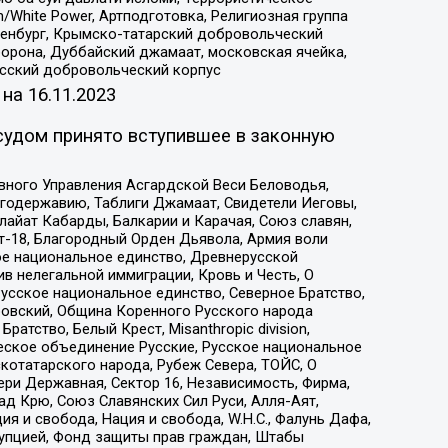
/White Power, Артподготовка, Религиозная группа
Оренбург, Крымско-татарский добровольческий
орона, Дуббайский джамаат, московская ячейка,
усский добровольческий корпус
 на
16.11.2023
судом принято вступившее в законную
вного Управления Асгардской Веси Беловодья,
годержавию, Таблиги Джамаат, Свидетели Иеговы,
айат Кабарды, Балкарии и Карачая, Союз славян,
т-18, Благородный Орден Дьявола, Армия воли
ое национальное единство, Древнерусской
 нелегальной иммиграции, Кровь и Честь, О
усское национальное единство, Северное Братство,
ровский, Община Коренного Русского народа
атство, Белый Крест, Misanthropic division,
еское объединение Русские, Русское национальное
котатарского народа, Рубеж Севера, ТОЙС, О
ри Державная, Сектор 16, Независимость, Фирма,
д Крю, Союз Славянских Сил Руси, Алля-Аят,
я и свобода, Нация и свобода, W.H.С., Фалунь Дафа,
рупцией, Фонд защиты прав граждан, Штабы