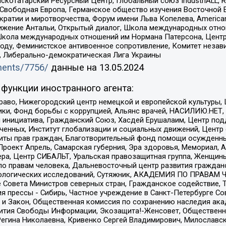
татарский Ресурсный Центр, Глобальный союз IndustriALL, Russi
 Свободная Европа, Германское общество изучения Восточной 
и и миротворчества, Форум имени Льва Копелева, American Counci
ое движение Антальи, Открытый диалог, Школа международных отн
Школа международных отношений им Нормана Патерсона, Центр
ду, Феминистское антивоенное сопротивление, Комитет независ
а, Либерально-демократическая Лига Украины
uments/7756/
данные на
13.05.2024
функции иностранного агента:
раво, Нижегородский центр немецкой и европейской культуры,
тики, Фонд борьбы с коррупцией, Альянс врачей, НАСИЛИЮ.НЕТ,
я инициатива, Гражданский Союз, Хасдей Ерушалаим, Центр по
юченных, Институт глобализации и социальных движений, Цент
ты прав граждан, Благотворительный фонд помощи осужденным
а, Проект Апрель, Самарская губерния, Эра здоровья, Мемориал
ера, Центр СИБАЛЬТ, Уральская правозащитная группа, Женщины
по правам человека, Дальневосточный центр развития гражданс
ологических исследований, Сутяжник, АКАДЕМИЯ ПО ПРАВАМ Ч
е Совета Министров северных стран, Гражданское содействие,
я прессы - Сибирь, Частное учреждение в Санкт-Петербурге С
 и Закон, Общественная комиссия по сохранению наследия ак
звития Свободы Информации, Экозащита!-Женсовет, Общественн
Регина Николаевна, Кривенко Сергей Владимирович, Милославс