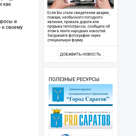
и как
Если Вы стали свидетелем аварии,
пожара, необычного погодного
просы и
явления, провала дороги или
 к своему
прорыва теплотрассы, сообщите об
этом в ленте народных новостей.
Загружайте фотографии через
специальную форму.
ДОБАВИТЬ НОВОСТЬ
ПОЛЕЗНЫЕ РЕСУРСЫ