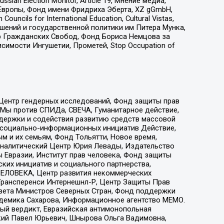
an Election Monitor, Article 19, Мнение медиа,
Европы, Фонд имени Фридриха Эберта, XZ gGmbH,
ls for International Education, Cultural Vistas,
ошений и государственной политики им Питера Мунка,
 Гражданских Свобод, Фонд Бориса Немцова за
имости Ингушетии, Прометей, Stop Occupation of
 Центр гендерных исследований, Фонд защиты прав
 Мы против СПИДа, СВЕЧА, Гуманитарное действие,
ддержки и содействия развитию средств массовой
р социально-информационных инициатив Действие,
 и их семьям, Фонд Тольятти, Новое время,
, Аналитический Центр Юрия Левады, Издательство
 Евразии, Институт прав человека, Фонд защиты
ких инициатив и социального партнерства,
ЕЛОВЕКА, Центр развития некоммерческих
 Трансперенси Интернешнл-Р, Центр Защиты Прав
овета Министров Северных Стран, Фонд поддержки
адемика Сахарова, Информационное агентство МЕМО.
ый вердикт, Евразийская антимонопольная
кий Павел Юрьевич, Шнырова Ольга Вадимовна,