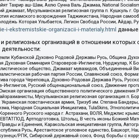
ят Тахрир аш-Шам, Ахлю Сунна Валь Джамаа, National Socialism
ий джамаат, Мусульманская религиозная группа п. Кушкуль г. 
ртия исламского возрождения Таджикистана, Народная самооб
олодёжь Которая Улыбается, Легион Свобода России, Айдар, Р
ie-i-ekstremistskie-organizacii-i-materialy.html
данные
и религиозных организаций в отношении которых 
 деятельности:
земли Кубанской Духовно Родовой Державы Русь, Община Духо
 Духовная Семинария Староверов-Инглингов, Нурджулар, К Бо
листическое общество, Джамаат мувахидов, Объединенный Вил
иалистическая рабочая партия России, Славянский союз, Форма
ива города Череповца, Духовно-Родовая Держава Русь, Русск
-Инглингов, Русский общенациональный союз, Движение против
 Омская организация общественного политического движения Р
йзрахманисты, Мусульманская религиозная организация п. Бо
краинская повстанческая армия, Тризуб им. Степана Бандеры, Бр
зма, Народная Социальная Инициатива, TulaSkins, Этнополитич
оренного Русского народа г. Астрахани, ВОЛЯ, Меджлис крымс
РЕВТАТПОД, Артподготовка, Штольц, В честь иконы Божией Мате
равды и Единения, Каракольская инициативная группа, Автогра
спублика Русь, Арестантское уголовное единство, Башкорт, Наци
окузнецк/РПК, Сибирский державный союз, Фонд борьбы с кор