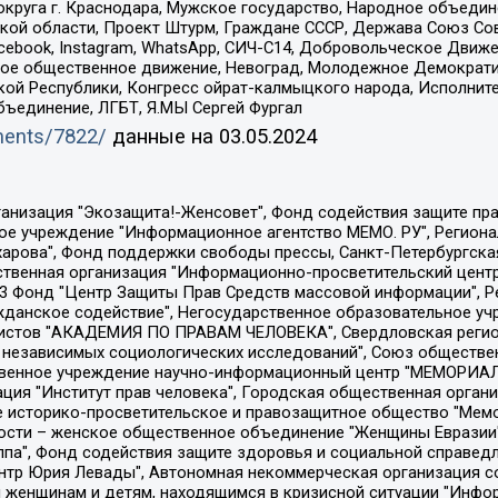
округа г. Краснодара, Мужское государство, Народное объедин
ой области, Проект Штурм, Граждане СССР, Держава Союз Сов
Facebook, Instagram, WhatsApp, СИЧ-С14, Добровольческое Движ
ское общественное движение, Невоград, Молодежное Демократ
ой Республики, Конгресс ойрат-калмыцкого народа, Исполнит
бъединение, ЛГБТ, Я.МЫ Сергей Фургал
uments/7822/
данные на
03.05.2024
Общество с ограниченной ответственностью "Радио Свободная Европа/Радио Свобода", Чешское информационное агентство "MEDIUM-ORIENT", Красноярская региональная общественная организация "Мы против СПИДа", Камалягин Денис Николаевич, Маркелов Сергей Евгеньевич, Пономарев Лев Александрович, Савицкая Людмила Алексеевна, Автономная некоммерческая организация "Центр по работе с проблемой насилия "НАСИЛИЮ.НЕТ", Межрегиональный профессиональный союз работников здравоохранения "Альянс врачей", Юридическое лицо, зарегистрированное в Латвийской Республике, SIA "Medusa Project" (регистрационный номер 40103797863, дата регистрации 10.06.2014), Некоммерческая организация "Фонд по борьбе с коррупцией", Автономная некоммерческая организация "Институт права и публичной политики", Баданин Роман Сергеевич, Гликин Максим Александрович, Железнова Мария Михайловна, Лукьянова Юлия Сергеевна, Маетная Елизавета Витальевна, Маняхин Петр Борисович, Чуракова Ольга Владимировна, Ярош Юлия Петровна, Юридическое лицо "The Insider SIA", зарегистрированное в Риге, Латвийская Республика (дата регистрации 26.06.2015), являющееся администратором доменного имени интернет-издания "The Insider SIA", https://theins.ru, Постернак Алексей Евгеньевич, Рубин Михаил Аркадьевич, Анин Роман Александрович, Юридическое лицо Istories fonds, зарегистрированное в Латвийской Республике (регистрационный номер 50008295751, дата регистрации 24.02.2020), Великовский Дмитрий Александрович, Долинина Ирина Николаевна, Мароховская Алеся Алексеевна, Шлейнов Роман Юрьевич, Шмагун Олеся Валентиновна, Общество с ограниченной ответственностью "Альтаир 2021", Общество с ограниченной ответственностью "Вега 2021", Общество с ограниченной ответственностью "Главный редактор 2021", Общество с ограниченной ответственностью "Ромашки монолит", Важенков Артем Валерьевич, Ивановская областная общественная организация "Центр гендерных исследований", Гурман Юрий Альбертович, Медиапроект "ОВД-Инфо", Егоров Владимир Владимирович, Жилинский Владимир Александрович, Общество с ограниченной ответственностью "ЗП", Иванова София Юрьевна, Карезина Инна Павловна, Кильтау Екатерина Викторовна, Петров Алексей Викторович, Пискунов Сергей Евгеньевич, Смирнов Сергей Сергеевич, Тихонов Михаил Сергеевич, Общество с ограниченной ответственностью "ЖУРНАЛИСТ-ИНОСТРАННЫЙ АГЕНТ", Арапова Галина Юрьевна, Вольтская Татьяна Анатольевна, Американская компания "Mason G.E.S. Anonymous Foundation" (США), являющаяся владельцем интернет-издания https://mnews.world/, Компания "Stichting Bellingcat", зарегистрированная в Нидерландах (дата регистрации 11.07.2018), Захаров Андрей Вячеславович, Клепиковская Екатерина Дмитриевна, Общество с ограниченной ответственностью "МЕМО", Перл Роман Александрович, Симонов Евгений Алексеевич, Соловьева Елена Анатольевна, Сотников Даниил Владимирович, Сурначева Елизавета Дмитриевна, Автономная некоммерческая организация по защите прав человека и информированию населения "Якутия – Наше Мнение", Общество с ограниченной ответственностью "Москоу диджитал медиа", с 26.01.2023 Общество с ограниченной ответственностью "Чайка Белые сады", Ветошкина Валерия Валерьевна, Заговора Максим Александрович, Межрегиональное общественное движение "Российская ЛГБТ - сеть", Оленичев Максим Владимирович, Павлов Иван Юрьевич, Скворцова Елена Сергеевна, Общество с ограниченной ответственностью "Как бы инагент", Кочетков Игорь Викторович, Общество с ограниченной ответственностью "Честные выборы", Еланчик Олег Александрович, Общество с ограниченной ответственностью "Нобелевский призыв", Гималова Регина Эмилевна, Григорьев Андрей Валерьевич, Григорьева Алина Александровна, Ассоциация по содействию защите прав призывников, альтернативнослужащих и военнослужащих "Правозащитная группа "Гражданин.Армия.Право", Хисамова Регина Фаритовна, Автономная некоммерческая организация по реализа