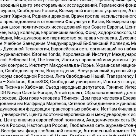
родный центр электоральных исследований, Германский фонд
рсов, Свободная Россия, Всемирный конгресс украинцев, Атла
ект Хармони, Родники дракона, Врачи против насильственного
ию преследования в отношении Фалуньгун в Китае, Всемирная о
ация школ политических исследований при Совете Европы, Цен
мен, Бард колледж, Европейский выбор, Фонд Ходорковского,
едиа, Международное партнерство за права человека, Духовно
ое Учебное Заведение Международный Библейский Колледж, М
ь Духовной Технологии, Европейская сеть организаций по наб
урналистики, IStories fonds, Королевский Институт Между
gcat, Bellingcat Ltd, The Insider, Институт правовой инициатив
инский конгресс, Институт Макдональда-Лорье, Украинская нац
, Свободная пресса, Возрождение, Всеукраинский духовный цен
орум свободной России, Лига Свободных Наций, Transparеncy I
– Solidarus, КрымSOS, Свободный университет, Институт госу
в Тисима и Хабомаи, Съезд народных депутатов, Гринпис Инте
DR Novaja Gazeta-Europe, Алтай проект, Образовательный дом 
зскова, Дом прав человека Тбилиси, Дом прав человека Ерева
едований им Вилфрида Мартенса, Сетевое объединение журнали
Международная федерация транспортных рабочих, ИстЧам Финлан
й университет, Центр восточноевропейских и международных и
, Центр анализа европейской политики, Академическая сеть Во
ю в России, Настоящая Россия, Глобальная сеть журналистов
естфалия, Фонд глобальной помощи, Антивоенный комитет России,