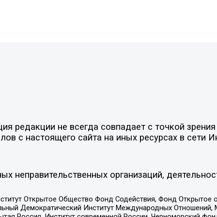
я редакции не всегда совпадает с точкой зрения 
ов с настоящего сайта на иных ресурсах в сети И
ых неправительственных организаций, деятельнос
ститут Открытое Общество Фонд Содействия, Фонд Открытое 
альный Демократический Институт Международных Отношений,
тая Россия, Институт современной России, Черноморский фонд