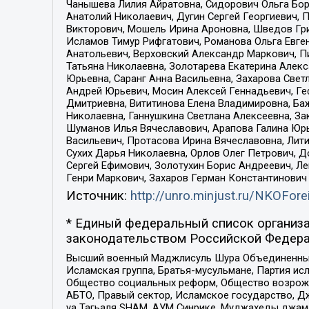
Чанышева Лилия Айратовна, Сидорович Ольга Бори
Анатолий Николаевич, Дугин Сергей Георгиевич, 
Викторович, Мошель Ирина Ароновна, Шведов Гри
Исламов Тимур Рифгатович, Романова Ольга Евге
Анатольевич, Верховский Александр Маркович, П
Татьяна Николаевна, Золотарева Екатерина Алек
Юрьевна, Саранг Анна Васильевна, Захарова Свет
Андрей Юрьевич, Мосин Алексей Геннадьевич, Ге
Дмитриевна, Вититинова Елена Владимировна, Ба
Николаевна, Ганнушкина Светлана Алексеевна, За
Шуманов Илья Вячеславович, Арапова Галина Юрь
Васильевич, Протасова Ирина Вячеславовна, Лит
Сухих Дарья Николаевна, Орлов Олег Петрович, 
Сергей Ефимович, Золотухин Борис Андреевич, Л
Генри Маркович, Захаров Герман Константинович
Источник:
http://unro.minjust.ru/NKOFore
* Единый федеральный список организа
законодательством Российской Федера
Высший военный Маджлисуль Шура Объединенных с
Исламская группа, Братья-мусульмане, Партия ис
Общество социальных реформ, Общество возрожд
АБТО, Правый сектор, Исламское государство, Д
уа Тагьаля SHAM, АУМ Синрике, Муджахеды джама