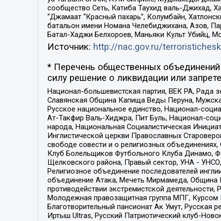
сообщество Сеть, Катиба Таухид валь-Джихад, Хай
“Джамаат “Красный пахарь”, Колумбайн, Хатлонск
батальон имени Номана Челебиджихана, Азов, Па
Батал-Хаджи Белхороев, Маньяки Культ Убийц, М
Источник:
http://nac.gov.ru/terroristichesk
* Перечень общественных объединений 
силу решение о ликвидации или запрете
Национал-большевистская партия, ВЕК РА, Рада 
Славянская Община Капища Веды Перуна, Мужская
Русское национальное единство, Национал-социа
Ат-Такфир Валь-Хиджра, Пит Буль, Национал-соц
народа, Национальная Социалистическая Инициат
Инглистической церкви Православных Староверов
свободе совести и о религиозных объединениях,
Клуб Болельщиков Футбольного Клуба Динамо, Фа
Щелковского района, Правый сектор, УНА - УНСО, У
Религиозное объединение последователей инглии
объединение Атака, Мечеть Мирмамеда, Община К
противодействии экстремистской деятельности, 
Молодежная правозащитная группа МПГ, Курсом П
Благотворительный пансионат Ак Умут, Русская ре
Иртыш Ultras, Русский Патриотический клуб-Нов