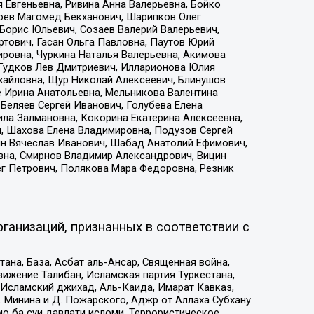
 Евгеньевна, Ривина Анна Валерьевна, Бойко
хоев Магомед Бекханович, Шарипков Олег
Борис Юльевич, Созаев Валерий Валерьевич,
тович, Гасан Ольга Павловна, Паутов Юрий
ровна, Чуркина Наталья Валерьевна, Акимова
 Гудков Лев Дмитриевич, Илларионова Юлия
ихайловна, Щур Николай Алексеевич, Блинушов
е Ирина Анатольевна, Мельникова Валентина
Беляев Сергей Иванович, Голубева Елена
ила Залмановна, Кокорина Екатерина Алексеевна,
, Шахова Елена Владимировна, Подузов Сергей
ин Вячеслав Иванович, Шабад Анатолий Ефимович,
вна, Смирнов Владимир Александрович, Вицин
ег Петрович, Полякова Мара Федоровна, Резник
ганизаций, признанных в соответствии с
на, База, Асбат аль-Ансар, Священная война,
ижение Талибан, Исламская партия Туркестана,
Исламский джихад, Аль-Каида, Имарат Кавказ,
 Минина и Д. Пожарского, Аджр от Аллаха Субхану
о ба суи давлати исломи, Террористическое