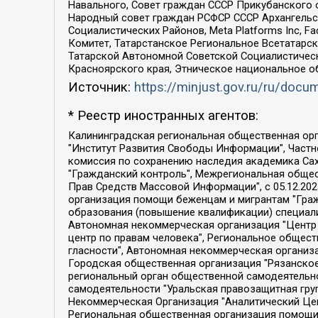
Навального, Совет граждан СССР Прикубанского 
Народный совет граждан РСФСР СССР Архангельск
Социалистических Районов, Meta Platforms Inc, 
Комитет, Татарстанское Региональное Всетатар
Татарской Автономной Советской Социалистическ
Красноярского края, Этническое национальное о
Источник:
https://minjust.gov.ru/ru/doc
* Реестр иностранных агентов:
Калининградская региональная общественная организация "Экозащита!-Женсовет", Фонд содействия защите прав и свобод граждан "Общественный вердикт", Фонд "Институт Развития Свободы Информации", Частное учреждение "Информационное агентство МЕМО. РУ", Региональная общественная организация "Общественная комиссия по сохранению наследия академика Сахарова", Фонд поддержки свободы прессы, Санкт-Петербургская общественная правозащитная организация "Гражданский контроль", Межрегиональная общественная организация "Информационно-просветительский центр "Мемориал", Региональный Фонд "Центр Защиты Прав Средств Массовой Информации", с 05.12.2023 Фонд "Центр Защиты Прав Средств массовой информации", Региональная общественная благотворительная организация помощи беженцам и мигрантам "Гражданское содействие", Негосударственное образовательное учреждение дополнительного профессионального образования (повышение квалификации) специалистов "АКАДЕМИЯ ПО ПРАВАМ ЧЕЛОВЕКА", Свердловская региональная общественная организация "Сутяжник", Автономная некоммерческая организация "Центр независимых социологических исследований", Союз общественных объединений "Российский исследовательский центр по правам человека", Региональное общественное учреждение научно-информационный центр "МЕМОРИАЛ", Некоммерческая организация "Фонд защиты гласности", Автономная некоммерческая организация "Институт прав человека", Городская общественная организация "Екатеринбургское общество "МЕМОРИАЛ", Городская общественная организация "Рязанское историко-просветительское и правозащитное общество "Мемориал" (Рязанский Мемориал), Челябинский региональный орган общественной самодеятельности – женское общественное объединение "Женщины Евразии", Челябинский региональный орган общественной самодеятельности "Уральская правозащитная группа", Фонд содействия защите здоровья и социальной справедливости имени Андрея Рылькова, Автономная Некоммерческая Организация "Аналитический Центр Юрия Левады", Автономная некоммерческая организация социальной поддержки населения "Проект Апрель", Региональная общественная организация помощи женщинам и детям, находящимся в кризисной ситуации "Информационно-методический центр "Анна", Фонд содействия развитию массовых коммуникаций и правовому просвещению "Так-так-Так", Фонд содействия устойчивому развитию "Серебряная тайга", Свердловский региональный общественный фонд социальных проектов "Новое время", "Idel.Реалии", Кавказ.Реалии, Крым.Реалии, Телеканал Настоящее Время, Татаро-башкирская служба Радио Свобода (Azatliq Radiosi), Радио Свободная Европа/Радио Свобода (PCE/PC), "Сибирь.Реалии", "Фактограф", Благотворительный фонд помощи осужденным и их семьям, Автономная некоммерческая организация "Институт глобализации и социальных движений", Фонд "В защиту прав заключенных", Частное учреждение "Центр поддержки и содействия развитию средств массовой информации", Пензенский региональный общественный благотворительный фонд "Гражданский союз", "Север.Реалии", Некоммерческая организация Фонд "Правовая инициатива", 