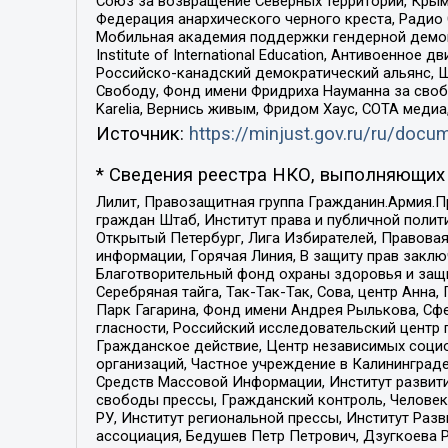
Союз за возвращение Северных территорий, Крымско
Федерация анархического черного креста, Радио
Мобильная академия поддержки гендерной демократи
Institute of International Education, Антивоенн
Российско-канадский демократический альянс, 
Свободу, Фонд имени Фридриха Науманна за свобо
Karelia, Вернись живым, Фридом Хаус, СОТА меди
Источник:
https://minjust.gov.ru/ru/doc
* Сведения реестра НКО, выполняющих 
Лилит, Правозащитная группа Гражданин.Армия.П
граждан Штаб, Институт права и публичной поли
Открытый Петербург, Лига Избирателей, Правова
информации, Горячая Линия, В защиту прав закл
Благотворительный фонд охраны здоровья и защи
Серебряная тайга, Так-Так-Так, Сова, центр Анн
Парк Гагарина, Фонд имени Андрея Рылькова, Сф
гласности, Российский исследовательский центр 
Гражданское действие, Центр независимых соци
организаций, Частное учреждение в Калининград
Средств Массовой Информации, Институт развити
свободы прессы, Гражданский контроль, Человек
РУ, Институт региональной прессы, Институт Ра
ассоциация, Бедушев Петр Петрович, Дзугкоева 