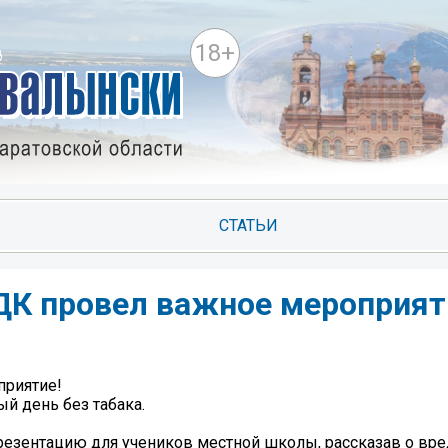
18+
СТАТЬИ
ДК провел важное мероприят
приятие!
й день без табака.
езентацию для учеников местной школы, рассказав о вре