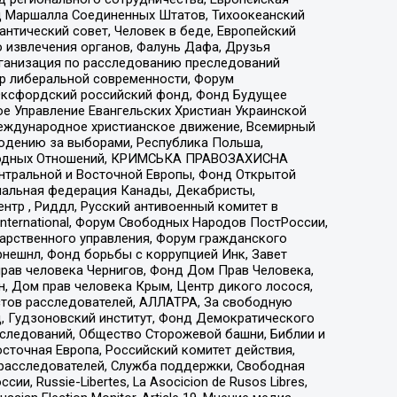
 Маршалла Соединенных Штатов, Тихоокеанский
нтический совет, Человек в беде, Европейский
 извлечения органов, Фалунь Дафа, Друзья
рганизация по расследованию преследований
тр либеральной современности, Форум
 Оксфордский российский фонд, Фонд Будущее
е Управление Евангельских Христиан Украинской
еждународное христианское движение, Всемирный
людению за выборами, Республика Польша,
народных Отношений, КРИМСЬКА ПРАВОЗАХИСНА
ы Центральной и Восточной Европы, Фонд Открытой
иональная федерация Канады, Декабристы,
тр , Риддл, Русский антивоенный комитет в
nternational, Форум Свободных Народов ПостРоссии,
дарственного управления, Форум гражданского
рнешнл, Фонд борьбы с коррупцией Инк, Завет
прав человека Чернигов, Фонд Дом Прав Человека,
н, Дом прав человека Крым, Центр дикого лосося,
стов расследователей, АЛЛАТРА, За свободную
д, Гудзоновский институт, Фонд Демократического
сследований, Общество Сторожевой башни, Библии и
сточная Европа, Российский комитет действия,
-расследователей, Служба поддержки, Свободная
 Russie-Libertes, La Asocicion de Rusos Libres,