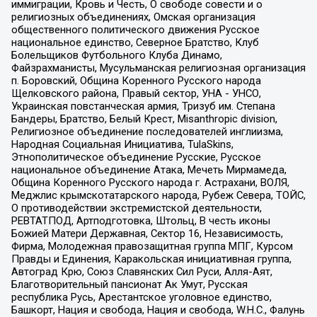
иммиграции, Кровь и Честь, О свободе совести и о
религиозных объединениях, Омская организация
общественного политического движения Русское
национальное единство, Северное Братство, Клуб
Болельщиков Футбольного Клуба Динамо,
Файзрахманисты, Мусульманская религиозная организация
п. Боровский, Община Коренного Русского народа
Щелковского района, Правый сектор, УНА - УНСО,
Украинская повстанческая армия, Тризуб им. Степана
Бандеры, Братство, Белый Крест, Misanthropic division,
Религиозное объединение последователей инглиизма,
Народная Социальная Инициатива, TulaSkins,
Этнополитическое объединение Русские, Русское
национальное объединение Атака, Мечеть Мирмамеда,
Община Коренного Русского народа г. Астрахани, ВОЛЯ,
Меджлис крымскотатарского народа, Рубеж Севера, ТОЙС,
О противодействии экстремистской деятельности,
РЕВТАТПОД, Артподготовка, Штольц, В честь иконы
Божией Матери Державная, Сектор 16, Независимость,
Фирма, Молодежная правозащитная группа МПГ, Курсом
Правды и Единения, Каракольская инициативная группа,
Автоград Крю, Союз Славянских Сил Руси, Алля-Аят,
Благотворительный пансионат Ак Умут, Русская
республика Русь, Арестантское уголовное единство,
Башкорт, Нация и свобода, Нация и свобода, W.H.С., Фалунь