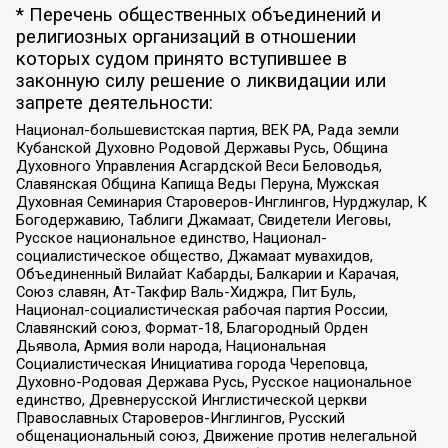
* Перечень общественных объединений и
религиозных организаций в отношении
которых судом принято вступившее в
законную силу решение о ликвидации или
запрете деятельности:
Национал-большевистская партия, ВЕК РА, Рада земли
Кубанской Духовно Родовой Державы Русь, Община
Духовного Управления Асгардской Веси Беловодья,
Славянская Община Капища Веды Перуна, Мужская
Духовная Семинария Староверов-Инглингов, Нурджулар, К
Богодержавию, Таблиги Джамаат, Свидетели Иеговы,
Русское национальное единство, Национал-
социалистическое общество, Джамаат мувахидов,
Объединенный Вилайат Кабарды, Балкарии и Карачая,
Союз славян, Ат-Такфир Валь-Хиджра, Пит Буль,
Национал-социалистическая рабочая партия России,
Славянский союз, Формат-18, Благородный Орден
Дьявола, Армия воли народа, Национальная
Социалистическая Инициатива города Череповца,
Духовно-Родовая Держава Русь, Русское национальное
единство, Древнерусской Инглистической церкви
Православных Староверов-Инглингов, Русский
общенациональный союз, Движение против нелегальной