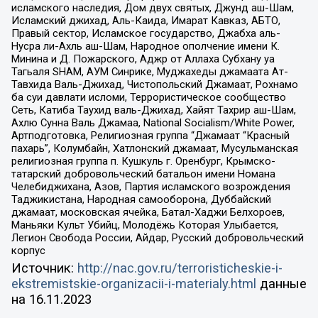
исламского наследия, Дом двух святых, Джунд аш-Шам,
Исламский джихад, Аль-Каида, Имарат Кавказ, АБТО,
Правый сектор, Исламское государство, Джабха аль-
Нусра ли-Ахль аш-Шам, Народное ополчение имени К.
Минина и Д. Пожарского, Аджр от Аллаха Субхану уа
Тагьаля SHAM, АУМ Синрике, Муджахеды джамаата Ат-
Тавхида Валь-Джихад, Чистопольский Джамаат, Рохнамо
ба суи давлати исломи, Террористическое сообщество
Сеть, Катиба Таухид валь-Джихад, Хайят Тахрир аш-Шам,
Ахлю Сунна Валь Джамаа, National Socialism/White Power,
Артподготовка, Религиозная группа “Джамаат “Красный
пахарь”, Колумбайн, Хатлонский джамаат, Мусульманская
религиозная группа п. Кушкуль г. Оренбург, Крымско-
татарский добровольческий батальон имени Номана
Челебиджихана, Азов, Партия исламского возрождения
Таджикистана, Народная самооборона, Дуббайский
джамаат, московская ячейка, Батал-Хаджи Белхороев,
Маньяки Культ Убийц, Молодёжь Которая Улыбается,
Легион Свобода России, Айдар, Русский добровольческий
корпус
Источник:
http://nac.gov.ru/terroristicheskie-i-
ekstremistskie-organizacii-i-materialy.html
данные
на
16.11.2023