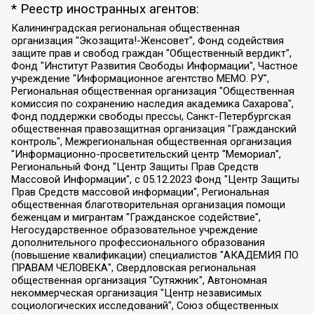
* Реестр иностранных агентов:
Калининградская региональная общественная организация "Экозащита!-Женсовет", Фонд содействия защите прав и свобод граждан "Общественный вердикт", Фонд "Институт Развития Свободы Информации", Частное учреждение "Информационное агентство МЕМО. РУ", Региональная общественная организация "Общественная комиссия по сохранению наследия академика Сахарова", Фонд поддержки свободы прессы, Санкт-Петербургская общественная правозащитная организация "Гражданский контроль", Межрегиональная общественная организация "Информационно-просветительский центр "Мемориал", Региональный Фонд "Центр Защиты Прав Средств Массовой Информации", с 05.12.2023 Фонд "Центр Защиты Прав Средств массовой информации", Региональная общественная благотворительная организация помощи беженцам и мигрантам "Гражданское содействие", Негосударственное образовательное учреждение дополнительного профессионального образования (повышение квалификации) специалистов "АКАДЕМИЯ ПО ПРАВАМ ЧЕЛОВЕКА", Свердловская региональная общественная организация "Сутяжник", Автономная некоммерческая организация "Центр независимых социологических исследований", Союз общественных объединений "Российский исследовательский центр по правам человека", Региональное общественное учреждение научно-информационный центр "МЕМОРИАЛ", Некоммерческая организация "Фонд защиты гласности", Автономная некоммерческая организация "Институт прав человека", Городская общественная организация "Екатеринбургское общество "МЕМОРИАЛ", Городская общественная организация "Рязанское историко-просветительское и правозащитное общество "Мемориал" (Рязанский Мемориал), Челябинский региональный орган общественной самодеятельности – женское общественное объединение "Женщины Евразии", Челябинский региональный орган общественной самодеятельности "Уральская правозащитная группа", Фонд содействия защите здоровья и социальной справедливости имени Андрея Рылькова, Автономная Некоммерческая Организация "Аналитический Центр Юрия Левады", Автономная некоммерческая организация социальной поддержки населения "Проект Апрель", Региональная общественная организация помощи женщинам и детям, находящимся в кризисной ситуации "Информационно-методический центр "Анна", Фонд содействия развитию массовых коммуникаций и правовому просвещению "Так-так-Так", Фонд содействия устойчивому развитию "Серебряная тайга", Свердловский региональный общественный фонд социальных проектов "Новое время", "Idel.Реалии", Кавказ.Реалии, Крым.Реалии, Телеканал Настоящее Время, Татаро-башкирская служба Радио Свобода (Azatliq Radiosi), Радио Свободная Европа/Радио Свобода (PCE/PC), "Сибирь.Реалии", "Фактограф", Благотворительный фонд помощи осужденным и их семьям, Автономная некоммерческая организация "Институт глобализации и социальных движений", Фонд "В защиту прав заключенных", Частное учреждение "Центр поддержки и содействия развитию средств массовой информации", Пензенский региональный общественный благотворительный фонд "Гражданский союз", "Север.Реалии", Некоммерческая организация Фонд "Правовая инициатива", Общество с ограниченной ответственностью "Радио Свободная Европа/Радио Свобода", Чешское информационное агентство "MEDIUM-ORIENT", Красноярская региональная общественная организация "Мы против СПИДа", Камалягин Денис Николаевич, Маркелов Сергей Евгеньевич, Пономарев Лев Александрович, Савицкая Людмила Алексеевна, Автономная некоммерческая организация "Центр по работе с проблемой насилия "НАСИЛИЮ.НЕТ", Межрегиональный профессиональный союз работников здравоохранения "Альянс врачей", Юридическое лицо, зарегистрированное в Латвийской Республике, SIA "Medusa Project" (регистрационный номер 40103797863, дата регистрации 10.06.2014), Некоммерческая организация "Фонд по борьбе с коррупцией", Автономная некоммерческая организация "Институт права и публичной политики", Баданин Роман Сергеевич, Гликин Максим Александрович, Железнова Мария Михайловна, Лукьянова Юлия Сергеевна, Маетная Елизавета Витальевна, Маняхин Петр Борисович, Чуракова Ольга Владимировна, Ярош Юлия Петровна, Юридическое лицо "The Insider SIA", зарегистрированное в Риге, Латвийская Республика (дата регистрации 26.06.2015), являющееся администратором доменного имени интернет-издания "The Insider SIA", https://theins.ru, Постернак Алексей Евгеньевич, Рубин Михаил Аркадьевич, Анин Роман Александрович, Юридическое лицо Istories fonds, зарегистрированное в Латвийской Республике (регистрационный номер 50008295751, дата регистрации 24.02.2020), Великовский Дмитрий Александрович, Долинина Ирина Николаевна, Мароховская Алеся Алексеевна, Шлейнов Роман Юрьевич, Шмагун Олеся Валентиновна, Общество с ограниченной ответственностью "Альтаир 2021", Общество с ограниченной ответственностью "Вега 2021", Общество с ограниченной ответственностью "Главный редактор 2021", Общество с ограниченной ответственностью "Ромашки монолит", Важенков Артем Валерьевич, Ивановская областная общественная организация "Центр гендерных исследований", Гурман Юрий Альбертович, Медиапроект "ОВД-Инфо", Егоров Владимир Владимирович, Жилинский Владимир Александрович, Общество с ограниченной ответственностью "ЗП", Иванова София Юрьевна, Карезина Инна Павловна, Кильтау Екатерина Викторовна, Петров Алексей Викторович, Пискунов Сергей Евгеньевич, Смирнов Сергей Сергеевич, Тихонов Михаил Сергеевич, Общество с ограниченной ответственностью "ЖУРНАЛИСТ-ИНОСТРАННЫЙ АГЕНТ", Арапова Галина Юрьевна, Вольтская Татьяна Анатольевна, Американская компания "Mason G.E.S. Anonymous Foundation" (США), являющаяся владельцем интернет-издания https://mnews.world/, Компания "Stichting Bellingcat", зарегистрированная в Нидерландах (дата регистрации 11.07.2018), Захаров Андрей Вячеславович, Клепиковская Екатерина Дмитриевна, Общество с ограниченной ответственностью "МЕМО", Перл Роман Александрович, Симонов Евгений Алексеевич, Соловьева Елена Анатольевна, Сотников Даниил Владимирович, Сурначева Елизавета Дмитриевна, Автономная некоммерческая организация по защите прав человека и информированию населения "Якутия – Наше Мнение", Общество с ограниченной ответственностью "Москоу диджитал медиа", с 26.01.2023 Общество с ограниченной ответственностью "Чайка Белые сады", Ветошкина Валерия Валерьевна, Заговора Максим Александрович, Межрегиональное общественное движение "Российская ЛГБТ - сеть", Оленичев Максим Владимирович, Павлов Иван Юрьевич, Скворцова Елена Сергеевна, Общество с ограниченной ответственностью "Как бы инагент", Кочетков Игорь Викторович, Общество с ограниченной ответственностью "Честные выборы", Еланчик Олег Александрович, Общество с ограниченной ответственностью "Нобелевский призыв", Гималова Регина Эмилевна, Григорьев Андрей Валерьевич, Григорьева Алина Александровна, Ассоциация по содействию защите прав призывников, альтернативнослужащих и военнослужащих "Правозащитная группа "Гражданин.Армия.Право", Хисамова Регина Фаритовна, Автономная некоммерческая организация по реализации социально-правовых программ "Лилит", Дальневосточное общественное движение "Маяк", Санкт-Петербургская ЛГБТ-инициативная группа "Выход", Инициативная группа ЛГБТ+ "Реверс", Алексеев Андрей Викторович, Бекбулатова Таисия Львовна, Беляев Иван Михайлович, Владыкина Елена Сергеевна, Гельман Марат Александрович, Никульшина Вероника Юрьевна, Толоконникова Надежда Андреевна, Шендерович Виктор Анатольевич, Общество с ограниченной ответственностью "Данное сообщение", Общество с ограниченной ответственностью Издательский дом "Новая глава", Айнбиндер Александра Александровна, Московский комьюнити-центр для ЛГБТ+инициатив, Благотворительный фонд развития филантропии, Deutsche Welle (Германия, Kurt-Schumacher-Strasse 3, 53113 Bonn), Борзунова Мария Михайловна, Воробьев Виктор Викторович, Голубева Анна Львовна, Константинова Алла Михайловна, Малкова Ирина Владимировна, Мурадов Мурад Абдулгалимович, Осетинская Елизавета Николаевна, Понасенков Евгений Николаевич, Ганапольский Матвей Юрьевич, Киселев Евгений Алексеевич, Борухович Ирина Григорьевна, Дремин Иван Тимофеевич, Дубровский Дмитрий Викторович, Красноярская региональная общественная организация поддержки и развития альтернативных образовательных технологий и межкультурных коммуникаций "ИНТЕРРА", Маяковская Екатерина Алексеевна, Фейгин Марк Захарович, Филимонов Андрей Викторович, Дзугкоева Регина Николаевна, Доброхотов Роман Александрович, Дудь Юрий Александрович, Елкин Сергей Владимирович, Кругликов Кирилл Игоревич, Сабунаева Мария Леонидовна, Семенов Алексей Владимирович, Шаинян Карен Багратович, Шульман Екатерина Михайловна, Асафьев Артур Валерьевич, Вахштайн Виктор Семенович, Венедиктов Алексей Алексеевич, Лушникова Екатерина Евгеньевна, Волков Леонид Михайлович, Невзоров Александр Глебович, Пархоменко Сергей Борисович, Сироткин Ярослав Николаевич, Кара-Мурза Владимир Владимирович, Баранова Наталья Владимировна, Гозман Леонид Яковлевич, Кагарлицкий Борис Юльевич, Климарев Михаил Валерьевич, Милов Владимир Станиславович, Автономная некоммерческая организация Краснодарский центр современного искусства "Типография", Моргенштерн Алишер Тагирович, Соболь Любовь Эдуардовна, Общество с ограниченной ответственностью "ЛИЗА НОРМ", Каспаров Гарри Кимович, Ходорковский Михаил Борисович, Общество с ограниченной ответственностью "Апрельские тезисы", Данилович Ирина Брониславовна, Кашин Олег Владимирович, Петров Николай Владимирович, Пивоваров Алексей Владимирович, Соколов Михаил Владимирович, Цветкова Юлия Владимировна, Чичваркин Евгений Александрович, Комитет против пыток/Команда против пыток, Общество с ограниченной ответственностью "Первый научный", Общество с ограниченной ответственностью "Вертолет и ко", Белоцерковская Вероника Борисовна, Кац Максим Евгеньевич, Лазарева Татьяна Юрьевна, Шаведдинов Руслан Табризович, Яшин Илья Валерьевич, Общество с ограниченной ответственностью "Иноагент ААВ", Алешковский Дмитрий Петрович, Альбац Евгения Марковна, Быков Дмитрий Львович, Галямина Юлия Евгеньевна, Лойко Сергей Леонидович, Мартынов Кирилл Константинович, Медведев Сергей Александрович, Крашенинников Федор Геннадиевич, Гордеева Катерина Вл