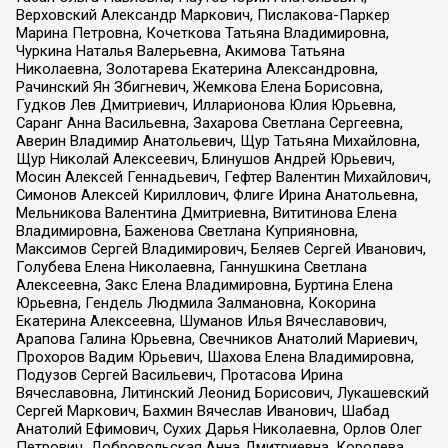
Верховский Александр Маркович, Пислакова-Паркер
Марина Петровна, Кочеткова Татьяна Владимировна,
Чуркина Наталья Валерьевна, Акимова Татьяна
Николаевна, Золотарева Екатерина Александровна,
Рачинский Ян Збигневич, Жемкова Елена Борисовна,
Гудков Лев Дмитриевич, Илларионова Юлия Юрьевна,
Саранг Анна Васильевна, Захарова Светлана Сергеевна,
Аверин Владимир Анатольевич, Щур Татьяна Михайловна,
Щур Николай Алексеевич, Блинушов Андрей Юрьевич,
Мосин Алексей Геннадьевич, Гефтер Валентин Михайлович,
Симонов Алексей Кириллович, Флиге Ирина Анатольевна,
Мельникова Валентина Дмитриевна, Вититинова Елена
Владимировна, Баженова Светлана Куприяновна,
Максимов Сергей Владимирович, Беляев Сергей Иванович,
Голубева Елена Николаевна, Ганнушкина Светлана
Алексеевна, Закс Елена Владимировна, Буртина Елена
Юрьевна, Гендель Людмила Залмановна, Кокорина
Екатерина Алексеевна, Шуманов Илья Вячеславович,
Арапова Галина Юрьевна, Свечников Анатолий Мариевич,
Прохоров Вадим Юрьевич, Шахова Елена Владимировна,
Подузов Сергей Васильевич, Протасова Ирина
Вячеславовна, Литинский Леонид Борисович, Лукашевский
Сергей Маркович, Бахмин Вячеслав Иванович, Шабад
Анатолий Ефимович, Сухих Дарья Николаевна, Орлов Олег
Петрович, Добровольская Анна Дмитриевна, Королева