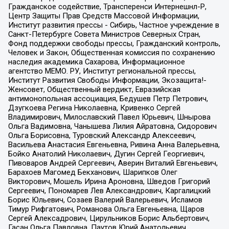
Гражданское содействие, Трансперенси Интернешнл-Р,
Центр Защиты Прав Средств Массовой Информации,
Институт развития прессы - Сибирь, Частное учреждение в
Санкт-Петербурге Совета Министров Северных Стран,
Фонд поддержки свободы прессы, Гражданский контроль,
Человек и Закон, Общественная комиссия по сохранению
наследия академика Сахарова, Информационное
агентство МЕМО. РУ, Институт региональной прессы,
Институт Развития Свободы Информации, Экозащита!-
Женсовет, Общественный вердикт, Евразийская
антимонопольная ассоциация, Бедушев Петр Петрович,
Дзугкоева Регина Николаевна, Кривенко Сергей
Владимирович, Милославский Павел Юрьевич, Шнырова
Ольга Вадимовна, Чанышева Лилия Айратовна, Сидорович
Ольга Борисовна, Туровский Александр Алексеевич,
Васильева Анастасия Евгеньевна, Ривина Анна Валерьевна,
Бойко Анатолий Николаевич, Дугин Сергей Георгиевич,
Пивоваров Андрей Сергеевич, Аверин Виталий Евгеньевич,
Барахоев Магомед Бекханович, Шарипков Олег
Викторович, Мошель Ирина Ароновна, Шведов Григорий
Сергеевич, Пономарев Лев Александрович, Каргалицкий
Борис Юльевич, Созаев Валерий Валерьевич, Исламов
Тимур Рифгатович, Романова Ольга Евгеньевна, Щаров
Сергей Алексадрович, Цирульников Борис Альбертович,
Гасан Ольга Павловна, Паутов Юрий Анатольевич,