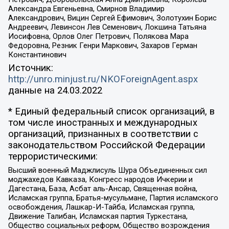
Александра Евгеньевна, Смирнов Владимир
Александрович, Вицин Сергей Ефимович, Золотухин Борис
Андреевич, Левинсон Лев Семенович, Локшина Татьяна
Иосифовна, Орлов Олег Петрович, Полякова Мара
Федоровна, Резник Генри Маркович, Захаров Герман
Константинович
Источник:
http://unro.minjust.ru/NKOForeignAgent.aspx
данные на
24.03.2022
* Единый федеральный список организаций, в
том числе иностранных и международных
организаций, признанных в соответствии с
законодательством Российской Федерации
террористическими:
Высший военный Маджлисуль Шура Объединенных сил
моджахедов Кавказа, Конгресс народов Ичкерии и
Дагестана, База, Асбат аль-Ансар, Священная война,
Исламская группа, Братья-мусульмане, Партия исламского
освобождения, Лашкар-И-Тайба, Исламская группа,
Движение Талибан, Исламская партия Туркестана,
Общество социальных реформ, Общество возрождения