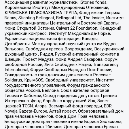
Ассоциация развития журналистики, IStories fonds,
Королевский Институт Международных Отношений,
КРИМСЬКА ПРАВОЗАХИСНА ГРУПА, Фонд имени Генриха
Бёлля, Stichting Bellingcat, Bellingcat Ltd, The Insider, Институт
правовой инициативы Центральной и Восточной Европы,
Фонд Открытой Эстонии, Calvert 22 Foundation, Канадский
украинский конгресс, Институт Макдональда-Лорье,
Украинская национальная федерация Канады,
Декабристы, Международный научный центр им Вудро
Вильсона, Свободная пресса, Возрождение, Всеукраинский
духовный центр , Риддл, Русский антивоенный комитет в
Швеции, Проект Медуза, Фонд Андрея Сахарова, Форум
свободной России, Лига Свободных Наций, Transparеncy
International, Форум Свободных Народов ПостРоссии,
Солидарность с гражданским движением в России –
Solidarus, КрымSOS, Свободный университет, Институт
государственного управления, Форум гражданского
общества Россия, Беллона, Союз жителей островов
Тисима и Хабомаи, Съезд народных депутатов, Гринпис
Интернешнл, Фонд борьбы с коррупцией Инк, Завет
церквей TCCN, Агора, Всемирный фонд природы, BDR
Novaja Gazeta-Europe, Алтай проект, Образовательный дом
прав человека Чернигов, Фонд Дом Прав Человека,
Белорусский дом прав человека имени Бориса Звозскова,
Дом прав человека Тбилиси, Дом прав человека Ереван,