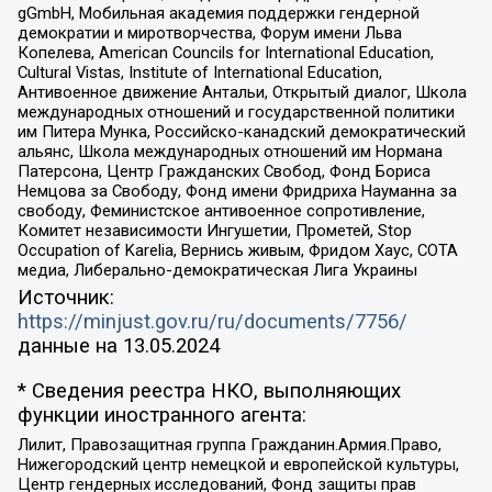
gGmbH, Мобильная академия поддержки гендерной
демократии и миротворчества, Форум имени Льва
Копелева, American Councils for International Education,
Cultural Vistas, Institute of International Education,
Антивоенное движение Антальи, Открытый диалог, Школа
международных отношений и государственной политики
им Питера Мунка, Российско-канадский демократический
альянс, Школа международных отношений им Нормана
Патерсона, Центр Гражданских Свобод, Фонд Бориса
Немцова за Свободу, Фонд имени Фридриха Науманна за
свободу, Феминистское антивоенное сопротивление,
Комитет независимости Ингушетии, Прометей, Stop
Occupation of Karelia, Вернись живым, Фридом Хаус, СОТА
медиа, Либерально-демократическая Лига Украины
Источник:
https://minjust.gov.ru/ru/documents/7756/
данные на
13.05.2024
* Сведения реестра НКО, выполняющих
функции иностранного агента:
Лилит, Правозащитная группа Гражданин.Армия.Право,
Нижегородский центр немецкой и европейской культуры,
Центр гендерных исследований, Фонд защиты прав