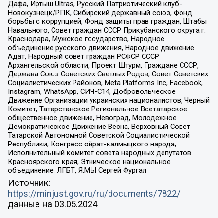
Дафа, Иртыш Ultras, Русский Патриотический клуб-
Новокузнецк/РПК, Сибирский державный союз, Фонд
борьбы с коррупцией, Фонд защиты прав граждан, Штабы
Навального, Совет граждан СССР Прикубанского округа г.
Краснодара, Мужское государство, Народное
объединение русского движения, Народное движение
Адат, Народный совет граждан РСФСР СССР
Архангельской области, Проект Штурм, Граждане СССР,
Держава Союз Советских Светлых Родов, Совет Советских
Социалистических Районов, Meta Platforms Inc, Facebook,
Instagram, WhatsApp, СИЧ-С14, Добровольческое
Движение Организации украинских националистов, Черный
Комитет, Татарстанское Региональное Всетатарское
общественное движение, Невоград, Молодежное
Демократическое Движение Весна, Верховный Совет
Татарской Автономной Советской Социалистической
Республики, Конгресс ойрат-калмыцкого народа,
Исполнительный комитет совета народных депутатов
Красноярского края, Этническое национальное
объединение, ЛГБТ, Я.МЫ Сергей Фургал
Источник:
https://minjust.gov.ru/ru/documents/7822/
данные на
03.05.2024