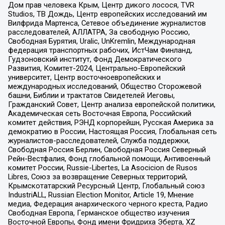
Дом прав человека Крым, Центр дикого лосося, TVR
Studios, ТВ Дождь, Центр европейских исследований им
Вилфрида Мартенса, Сетевое объединение журналистов
расследователей, АЛЛАТРА, За свободную Россию,
Свободная Бурятия, Uralic, UnKremlin, Международная
федерация транспортных рабочих, ИстЧам Финланд,
Гудзоновский институт, Фонд Демократического
Развития, Комитет-2024, Центрально-Европейский
университет, Центр восточноевропейских и
международных исследований, Общество Сторожевой
башни, Библии и трактатов Свидетелей Иеговы,
Гражданский Совет, Центр анализа европейской политики,
Академическая сеть Восточная Европа, Российский
комитет действия, РЭНД корпорейшн, Русская Америка за
демократию в России, Настоящая Россия, Глобальная сеть
журналистов-расследователей, Служба поддержки,
Свободная Россия Берлин, Свободная Россия Северный
Рейн-Вестфалия, Фонд глобальной помощи, Антивоенный
комитет России, Russie-Libertes, La Asocicion de Rusos
Libres, Союз за возвращение Северных территорий,
Крымскотатарский Ресурсный Центр, Глобальный союз
IndustriALL, Russian Election Monitor, Article 19, Мнение
медиа, Федерация анархического черного креста, Радио
Свободная Европа, Германское общество изучения
Восточной Европы, Фонд имени Фридриха Эберта, XZ