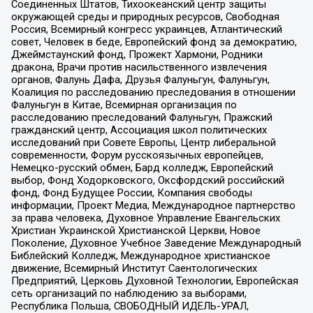
Соединенных Штатов, Тихоокеанский центр защиты
окружающей среды и природных ресурсов, Свободная
Россия, Всемирный конгресс украинцев, Атлантический
совет, Человек в беде, Европейский фонд за демократию,
Джеймстаунский фонд, Прожект Хармони, Родники
дракона, Врачи против насильственного извлечения
органов, Фалунь Дафа, Друзья Фалуньгун, Фалуньгун,
Коалиция по расследованию преследования в отношении
Фалуньгун в Китае, Всемирная организация по
расследованию преследований Фалуньгун, Пражский
гражданский центр, Ассоциация школ политических
исследований при Совете Европы, Центр либеральной
современности, Форум русскоязычных европейцев,
Немецко-русский обмен, Бард колледж, Европейский
выбор, Фонд Ходорковского, Оксфордский российский
фонд, Фонд Будущее России, Компания свободы
информации, Проект Медиа, Международное партнерство
за права человека, Духовное Управление Евангельских
Христиан Украинской Христианской Церкви, Новое
Поколение, Духовное Учебное Заведение Международный
Библейский Колледж, Международное христианское
движение, Всемирный Институт Саентологических
Предприятий, Церковь Духовной Технологии, Европейская
сеть организаций по наблюдению за выборами,
Республика Польша, СВОБОДНЫЙ ИДЕЛЬ-УРАЛ,