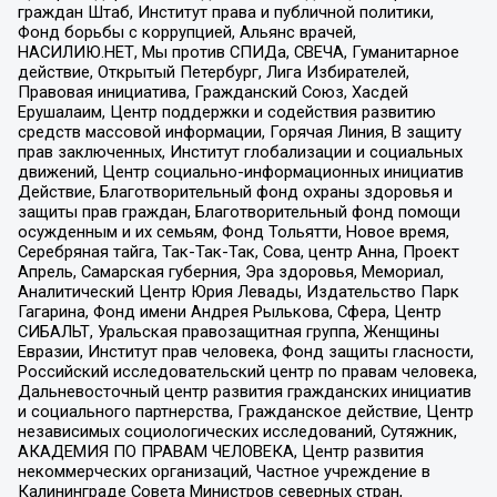
граждан Штаб, Институт права и публичной политики,
Фонд борьбы с коррупцией, Альянс врачей,
НАСИЛИЮ.НЕТ, Мы против СПИДа, СВЕЧА, Гуманитарное
действие, Открытый Петербург, Лига Избирателей,
Правовая инициатива, Гражданский Союз, Хасдей
Ерушалаим, Центр поддержки и содействия развитию
средств массовой информации, Горячая Линия, В защиту
прав заключенных, Институт глобализации и социальных
движений, Центр социально-информационных инициатив
Действие, Благотворительный фонд охраны здоровья и
защиты прав граждан, Благотворительный фонд помощи
осужденным и их семьям, Фонд Тольятти, Новое время,
Серебряная тайга, Так-Так-Так, Сова, центр Анна, Проект
Апрель, Самарская губерния, Эра здоровья, Мемориал,
Аналитический Центр Юрия Левады, Издательство Парк
Гагарина, Фонд имени Андрея Рылькова, Сфера, Центр
СИБАЛЬТ, Уральская правозащитная группа, Женщины
Евразии, Институт прав человека, Фонд защиты гласности,
Российский исследовательский центр по правам человека,
Дальневосточный центр развития гражданских инициатив
и социального партнерства, Гражданское действие, Центр
независимых социологических исследований, Сутяжник,
АКАДЕМИЯ ПО ПРАВАМ ЧЕЛОВЕКА, Центр развития
некоммерческих организаций, Частное учреждение в
Калининграде Совета Министров северных стран,