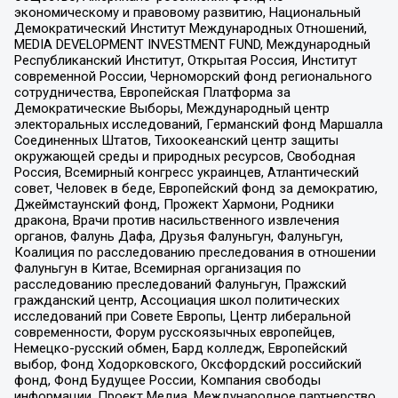
экономическому и правовому развитию, Национальный
Демократический Институт Международных Отношений,
MEDIA DEVELOPMENT INVESTMENT FUND, Международный
Республиканский Институт, Открытая Россия, Институт
современной России, Черноморский фонд регионального
сотрудничества, Европейская Платформа за
Демократические Выборы, Международный центр
электоральных исследований, Германский фонд Маршалла
Соединенных Штатов, Тихоокеанский центр защиты
окружающей среды и природных ресурсов, Свободная
Россия, Всемирный конгресс украинцев, Атлантический
совет, Человек в беде, Европейский фонд за демократию,
Джеймстаунский фонд, Прожект Хармони, Родники
дракона, Врачи против насильственного извлечения
органов, Фалунь Дафа, Друзья Фалуньгун, Фалуньгун,
Коалиция по расследованию преследования в отношении
Фалуньгун в Китае, Всемирная организация по
расследованию преследований Фалуньгун, Пражский
гражданский центр, Ассоциация школ политических
исследований при Совете Европы, Центр либеральной
современности, Форум русскоязычных европейцев,
Немецко-русский обмен, Бард колледж, Европейский
выбор, Фонд Ходорковского, Оксфордский российский
фонд, Фонд Будущее России, Компания свободы
информации, Проект Медиа, Международное партнерство