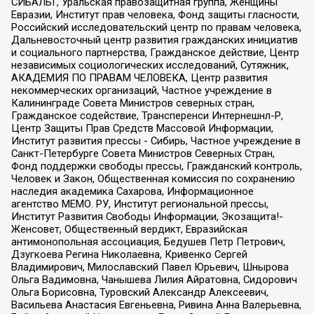
СИБАЛЬТ, Уральская правозащитная группа, Женщины
Евразии, Институт прав человека, Фонд защиты гласности,
Российский исследовательский центр по правам человека,
Дальневосточный центр развития гражданских инициатив
и социального партнерства, Гражданское действие, Центр
независимых социологических исследований, Сутяжник,
АКАДЕМИЯ ПО ПРАВАМ ЧЕЛОВЕКА, Центр развития
некоммерческих организаций, Частное учреждение в
Калининграде Совета Министров северных стран,
Гражданское содействие, Трансперенси Интернешнл-Р,
Центр Защиты Прав Средств Массовой Информации,
Институт развития прессы - Сибирь, Частное учреждение в
Санкт-Петербурге Совета Министров Северных Стран,
Фонд поддержки свободы прессы, Гражданский контроль,
Человек и Закон, Общественная комиссия по сохранению
наследия академика Сахарова, Информационное
агентство МЕМО. РУ, Институт региональной прессы,
Институт Развития Свободы Информации, Экозащита!-
Женсовет, Общественный вердикт, Евразийская
антимонопольная ассоциация, Бедушев Петр Петрович,
Дзугкоева Регина Николаевна, Кривенко Сергей
Владимирович, Милославский Павел Юрьевич, Шнырова
Ольга Вадимовна, Чанышева Лилия Айратовна, Сидорович
Ольга Борисовна, Туровский Александр Алексеевич,
Васильева Анастасия Евгеньевна, Ривина Анна Валерьевна,