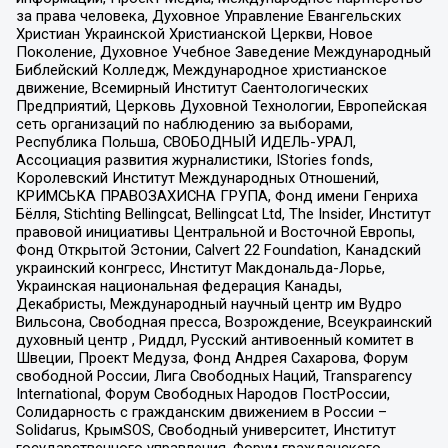
за права человека, Духовное Управление Евангельских
Христиан Украинской Христианской Церкви, Новое
Поколение, Духовное Учебное Заведение Международный
Библейский Колледж, Международное христианское
движение, Всемирный Институт Саентологических
Предприятий, Церковь Духовной Технологии, Европейская
сеть организаций по наблюдению за выборами,
Республика Польша, СВОБОДНЫЙ ИДЕЛЬ-УРАЛ,
Ассоциация развития журналистики, IStories fonds,
Королевский Институт Международных Отношений,
КРИМСЬКА ПРАВОЗАХИСНА ГРУПА, Фонд имени Генриха
Бёлля, Stichting Bellingcat, Bellingcat Ltd, The Insider, Институт
правовой инициативы Центральной и Восточной Европы,
Фонд Открытой Эстонии, Calvert 22 Foundation, Канадский
украинский конгресс, Институт Макдональда-Лорье,
Украинская национальная федерация Канады,
Декабристы, Международный научный центр им Вудро
Вильсона, Свободная пресса, Возрождение, Всеукраинский
духовный центр , Риддл, Русский антивоенный комитет в
Швеции, Проект Медуза, Фонд Андрея Сахарова, Форум
свободной России, Лига Свободных Наций, Transparеncy
International, Форум Свободных Народов ПостРоссии,
Солидарность с гражданским движением в России –
Solidarus, КрымSOS, Свободный университет, Институт
государственного управления, Форум гражданского