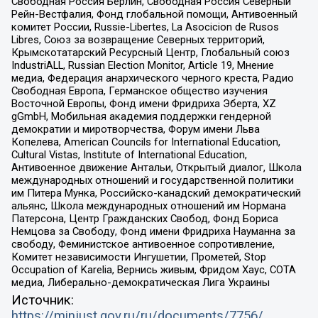
Свободная Россия Берлин, Свободная Россия Северный
Рейн-Вестфалия, Фонд глобальной помощи, Антивоенный
комитет России, Russie-Libertes, La Asocicion de Rusos
Libres, Союз за возвращение Северных территорий,
Крымскотатарский Ресурсный Центр, Глобальный союз
IndustriALL, Russian Election Monitor, Article 19, Мнение
медиа, Федерация анархического черного креста, Радио
Свободная Европа, Германское общество изучения
Восточной Европы, Фонд имени Фридриха Эберта, XZ
gGmbH, Мобильная академия поддержки гендерной
демократии и миротворчества, Форум имени Льва
Копелева, American Councils for International Education,
Cultural Vistas, Institute of International Education,
Антивоенное движение Антальи, Открытый диалог, Школа
международных отношений и государственной политики
им Питера Мунка, Российско-канадский демократический
альянс, Школа международных отношений им Нормана
Патерсона, Центр Гражданских Свобод, Фонд Бориса
Немцова за Свободу, Фонд имени Фридриха Науманна за
свободу, Феминистское антивоенное сопротивление,
Комитет независимости Ингушетии, Прометей, Stop
Occupation of Karelia, Вернись живым, Фридом Хаус, СОТА
медиа, Либерально-демократическая Лига Украины
Источник:
https://minjust.gov.ru/ru/documents/7756/