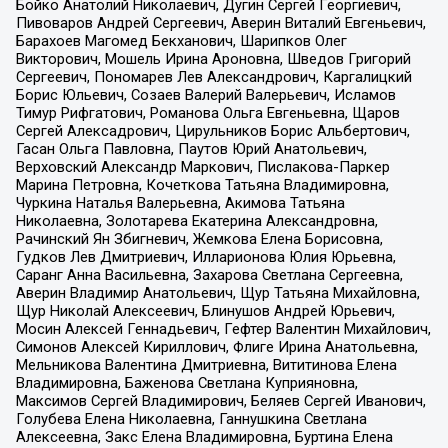
Бойко Анатолий Николаевич, Дугин Сергей Георгиевич,
Пивоваров Андрей Сергеевич, Аверин Виталий Евгеньевич,
Барахоев Магомед Бекханович, Шарипков Олег
Викторович, Мошель Ирина Ароновна, Шведов Григорий
Сергеевич, Пономарев Лев Александрович, Каргалицкий
Борис Юльевич, Созаев Валерий Валерьевич, Исламов
Тимур Рифгатович, Романова Ольга Евгеньевна, Щаров
Сергей Алексадрович, Цирульников Борис Альбертович,
Гасан Ольга Павловна, Паутов Юрий Анатольевич,
Верховский Александр Маркович, Пислакова-Паркер
Марина Петровна, Кочеткова Татьяна Владимировна,
Чуркина Наталья Валерьевна, Акимова Татьяна
Николаевна, Золотарева Екатерина Александровна,
Рачинский Ян Збигневич, Жемкова Елена Борисовна,
Гудков Лев Дмитриевич, Илларионова Юлия Юрьевна,
Саранг Анна Васильевна, Захарова Светлана Сергеевна,
Аверин Владимир Анатольевич, Щур Татьяна Михайловна,
Щур Николай Алексеевич, Блинушов Андрей Юрьевич,
Мосин Алексей Геннадьевич, Гефтер Валентин Михайлович,
Симонов Алексей Кириллович, Флиге Ирина Анатольевна,
Мельникова Валентина Дмитриевна, Вититинова Елена
Владимировна, Баженова Светлана Куприяновна,
Максимов Сергей Владимирович, Беляев Сергей Иванович,
Голубева Елена Николаевна, Ганнушкина Светлана
Алексеевна, Закс Елена Владимировна, Буртина Елена