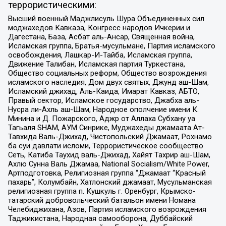
террористическими:
Высший военный Маджлисуль Шура Объединенных сил
моджахедов Кавказа, Конгресс народов Ичкерии и
Дагестана, База, Асбат аль-Ансар, Священная война,
Исламская группа, Братья-мусульмане, Партия исламского
освобождения, Лашкар-И-Тайба, Исламская группа,
Движение Талибан, Исламская партия Туркестана,
Общество социальных реформ, Общество возрождения
исламского наследия, Дом двух святых, Джунд аш-Шам,
Исламский джихад, Аль-Каида, Имарат Кавказ, АБТО,
Правый сектор, Исламское государство, Джабха аль-
Нусра ли-Ахль аш-Шам, Народное ополчение имени К.
Минина и Д. Пожарского, Аджр от Аллаха Субхану уа
Тагьаля SHAM, АУМ Синрике, Муджахеды джамаата Ат-
Тавхида Валь-Джихад, Чистопольский Джамаат, Рохнамо
ба суи давлати исломи, Террористическое сообщество
Сеть, Катиба Таухид валь-Джихад, Хайят Тахрир аш-Шам,
Ахлю Сунна Валь Джамаа, National Socialism/White Power,
Артподготовка, Религиозная группа “Джамаат “Красный
пахарь”, Колумбайн, Хатлонский джамаат, Мусульманская
религиозная группа п. Кушкуль г. Оренбург, Крымско-
татарский добровольческий батальон имени Номана
Челебиджихана, Азов, Партия исламского возрождения
Таджикистана, Народная самооборона, Дуббайский