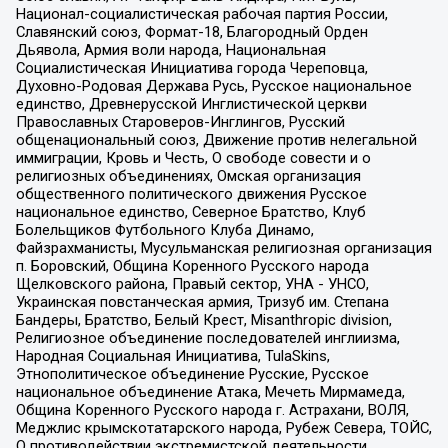
Национал-социалистическая рабочая партия России,
Славянский союз, Формат-18, Благородный Орден
Дьявола, Армия воли народа, Национальная
Социалистическая Инициатива города Череповца,
Духовно-Родовая Держава Русь, Русское национальное
единство, Древнерусской Инглистической церкви
Православных Староверов-Инглингов, Русский
общенациональный союз, Движение против нелегальной
иммиграции, Кровь и Честь, О свободе совести и о
религиозных объединениях, Омская организация
общественного политического движения Русское
национальное единство, Северное Братство, Клуб
Болельщиков Футбольного Клуба Динамо,
Файзрахманисты, Мусульманская религиозная организация
п. Боровский, Община Коренного Русского народа
Щелковского района, Правый сектор, УНА - УНСО,
Украинская повстанческая армия, Тризуб им. Степана
Бандеры, Братство, Белый Крест, Misanthropic division,
Религиозное объединение последователей инглиизма,
Народная Социальная Инициатива, TulaSkins,
Этнополитическое объединение Русские, Русское
национальное объединение Атака, Мечеть Мирмамеда,
Община Коренного Русского народа г. Астрахани, ВОЛЯ,
Меджлис крымскотатарского народа, Рубеж Севера, ТОЙС,
О противодействии экстремистской деятельности,