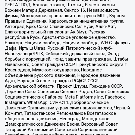
РЕВТАТПОД, Артподготовка, Штольц, В честь иконы
Божией Матери Державная, Сектор 16, Независимость,
Фирма, Молодежная правозащитная группа МПГ, Курсом
Правды и Единения, Каракольская инициативная группа,
Автоград Крю, Союз Славянских Сил Руси, Алля-Аят,
Благотворительный пансионат Ак Умут, Русская
республика Русь, Арестантское уголовное единство,
Башкорт, Нация и свобода, Нация и свобода, W.H.С., Фалунь
Дафа, Иртыш Ultras, Русский Патриотический клуб-
Новокузнецк/РПК, Сибирский державный союз, Фонд
борьбы с коррупцией, Фонд защиты прав граждан, Штабы
Навального, Совет граждан СССР Прикубанского округа г.
Краснодара, Мужское государство, Народное
объединение русского движения, Народное движение
Адат, Народный совет граждан РСФСР СССР
Архангельской области, Проект Штурм, Граждане СССР,
Держава Союз Советских Светлых Родов, Совет Советских
Социалистических Районов, Meta Platforms Inc, Facebook,
Instagram, WhatsApp, СИЧ-С14, Добровольческое
Движение Организации украинских националистов, Черный
Комитет, Татарстанское Региональное Всетатарское
общественное движение, Невоград, Молодежное
Демократическое Движение Весна, Верховный Совет
Татарской Автономной Советской Социалистической