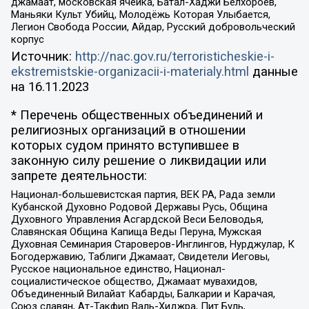
джамаат, московская ячейка, Батал-Хаджи Белхороев,
Маньяки Культ Убийц, Молодёжь Которая Улыбается,
Легион Свобода России, Айдар, Русский добровольческий
корпус
Источник:
http://nac.gov.ru/terroristicheskie-i-
ekstremistskie-organizacii-i-materialy.html
данные
на
16.11.2023
* Перечень общественных объединений и
религиозных организаций в отношении
которых судом принято вступившее в
законную силу решение о ликвидации или
запрете деятельности:
Национал-большевистская партия, ВЕК РА, Рада земли
Кубанской Духовно Родовой Державы Русь, Община
Духовного Управления Асгардской Веси Беловодья,
Славянская Община Капища Веды Перуна, Мужская
Духовная Семинария Староверов-Инглингов, Нурджулар, К
Богодержавию, Таблиги Джамаат, Свидетели Иеговы,
Русское национальное единство, Национал-
социалистическое общество, Джамаат мувахидов,
Объединенный Вилайат Кабарды, Балкарии и Карачая,
Союз славян, Ат-Такфир Валь-Хиджра, Пит Буль,