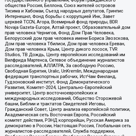
общества Россия, Беллона, Союз жителей островов
Тисима и Хабомаи, Съезд народных депутатов, Гринпис
Интернешнл, Фонд борьбы с коррупцией Инк, Завет
церквей TCCN, Агора, Всемирный фонд природы, BDR
Novaja Gazeta-Europe, Алтай проект, Образовательный дом
прав человека Чернигов, Фонд Дом Прав Человека,
Белорусский дом прав человека имени Бориса Звозскова,
Дом прав человека Тбилиси, Дом прав человека Ереван,
Дом прав человека Крым, Центр дикого лосося, TVR
Studios, ТВ Дождь, Центр европейских исследований им
Вилфрида Мартенса, Сетевое объединение журналистов
расследователей, АЛЛАТРА, За свободную Россию,
Свободная Бурятия, Uralic, UnKremlin, Международная
федерация транспортных рабочих, ИстЧам Финланд,
Гудзоновский институт, Фонд Демократического
Развития, Комитет-2024, Центрально-Европейский
университет, Центр восточноевропейских и
международных исследований, Общество Сторожевой
башни, Библии и трактатов Свидетелей Иеговы,
Гражданский Совет, Центр анализа европейской политики,
Академическая сеть Восточная Европа, Российский
комитет действия, РЭНД корпорейшн, Русская Америка за
демократию в России, Настоящая Россия, Глобальная сеть
журналистов-расследователей, Служба поддержки,