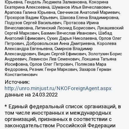
Юрьевна, Гендель Людмила Залмановна, Кокорина
Екатерина Алексеевна, Шуманов Илья Вячеславович,
Арапова Галина Юрьевна, Свечников Анатолий Мариевич,
Прохоров Вадим Юрьевич, Шахова Елена Владимировна,
Подузов Сергей Васильевич, Протасова Ирина
Вячеславовна, Литинский Леонид Борисович, Лукашевский
Сергей Маркович, Бахмин Вячеслав Иванович, Шабад
Анатолий Ефимович, Сухих Дарья Николаевна, Орлов Олег
Петрович, Добровольская Анна Дмитриевна, Королева
Александра Евгеньевна, Смирнов Владимир
Александрович, Вицин Сергей Ефимович, Золотухин Борис
Андреевич, Левинсон Лев Семенович, Локшина Татьяна
Иосифовна, Орлов Олег Петрович, Полякова Мара
Федоровна, Резник Генри Маркович, Захаров Герман
Константинович
Источник:
http://unro.minjust.ru/NKOForeignAgent.aspx
данные на
24.03.2022
* Единый федеральный список организаций, в
том числе иностранных и международных
организаций, признанных в соответствии с
законодательством Российской Федерации