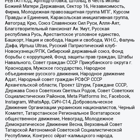
РЕВТАТПОД, Артподготовка, Штольц, В честь иконы
Божией Матери Державная, Сектор 16, Независимость,
Фирма, Молодежная правозащитная группа МПГ, Курсом
Правды и Единения, Каракольская инициативная группа,
Автоград Крю, Союз Славянских Сил Руси, Алля-Аят,
Благотворительный пансионат Ак Умут, Русская
республика Русь, Арестантское уголовное единство,
Башкорт, Нация и свобода, Нация и свобода, W.H.С., Фалунь
Дафа, Иртыш Ultras, Русский Патриотический клуб-
Новокузнецк/РПК, Сибирский державный союз, Фонд
борьбы с коррупцией, Фонд защиты прав граждан, Штабы
Навального, Совет граждан СССР Прикубанского округа г.
Краснодара, Мужское государство, Народное
объединение русского движения, Народное движение
Адат, Народный совет граждан РСФСР СССР
Архангельской области, Проект Штурм, Граждане СССР,
Держава Союз Советских Светлых Родов, Совет Советских
Социалистических Районов, Meta Platforms Inc, Facebook,
Instagram, WhatsApp, СИЧ-С14, Добровольческое
Движение Организации украинских националистов, Черный
Комитет, Татарстанское Региональное Всетатарское
общественное движение, Невоград, Молодежное
Демократическое Движение Весна, Верховный Совет
Татарской Автономной Советской Социалистической
Республики, Конгресс ойрат-калмыцкого народа,