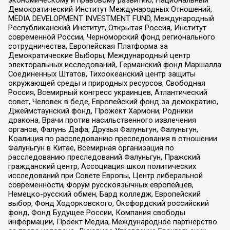
Демократический Институт Международных Отношений,
MEDIA DEVELOPMENT INVESTMENT FUND, Международный
Республиканский Институт, Открытая Россия, Институт
современной России, Черноморский фонд регионального
сотрудничества, Европейская Платформа за
Демократические Выборы, Международный центр
электоральных исследований, Германский фонд Маршалла
Соединенных Штатов, Тихоокеанский центр защиты
окружающей среды и природных ресурсов, Свободная
Россия, Всемирный конгресс украинцев, Атлантический
совет, Человек в беде, Европейский фонд за демократию,
Джеймстаунский фонд, Прожект Хармони, Родники
дракона, Врачи против насильственного извлечения
органов, Фалунь Дафа, Друзья Фалуньгун, Фалуньгун,
Коалиция по расследованию преследования в отношении
Фалуньгун в Китае, Всемирная организация по
расследованию преследований Фалуньгун, Пражский
гражданский центр, Ассоциация школ политических
исследований при Совете Европы, Центр либеральной
современности, Форум русскоязычных европейцев,
Немецко-русский обмен, Бард колледж, Европейский
выбор, Фонд Ходорковского, Оксфордский российский
фонд, Фонд Будущее России, Компания свободы
информации, Проект Медиа, Международное партнерство