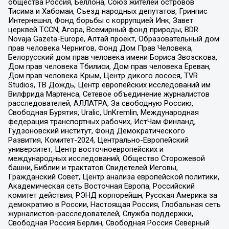
общества Россия, Беллона, Союз жителей островов
Тисима и Хабомаи, Съезд народных депутатов, Гринпис
Интернешнл, Фонд борьбы с коррупцией Инк, Завет
церквей TCCN, Агора, Всемирный фонд природы, BDR
Novaja Gazeta-Europe, Алтай проект, Образовательный дом
прав человека Чернигов, Фонд Дом Прав Человека,
Белорусский дом прав человека имени Бориса Звозскова,
Дом прав человека Тбилиси, Дом прав человека Ереван,
Дом прав человека Крым, Центр дикого лосося, TVR
Studios, ТВ Дождь, Центр европейских исследований им
Вилфрида Мартенса, Сетевое объединение журналистов
расследователей, АЛЛАТРА, За свободную Россию,
Свободная Бурятия, Uralic, UnKremlin, Международная
федерация транспортных рабочих, ИстЧам Финланд,
Гудзоновский институт, Фонд Демократического
Развития, Комитет-2024, Центрально-Европейский
университет, Центр восточноевропейских и
международных исследований, Общество Сторожевой
башни, Библии и трактатов Свидетелей Иеговы,
Гражданский Совет, Центр анализа европейской политики,
Академическая сеть Восточная Европа, Российский
комитет действия, РЭНД корпорейшн, Русская Америка за
демократию в России, Настоящая Россия, Глобальная сеть
журналистов-расследователей, Служба поддержки,
Свободная Россия Берлин, Свободная Россия Северный