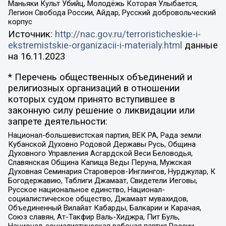
Маньяки Культ Убийц, Молодёжь Которая Улыбается,
Легион Свобода России, Айдар, Русский добровольческий
корпус
Источник:
http://nac.gov.ru/terroristicheskie-i-
ekstremistskie-organizacii-i-materialy.html
данные
на
16.11.2023
* Перечень общественных объединений и
религиозных организаций в отношении
которых судом принято вступившее в
законную силу решение о ликвидации или
запрете деятельности:
Национал-большевистская партия, ВЕК РА, Рада земли
Кубанской Духовно Родовой Державы Русь, Община
Духовного Управления Асгардской Веси Беловодья,
Славянская Община Капища Веды Перуна, Мужская
Духовная Семинария Староверов-Инглингов, Нурджулар, К
Богодержавию, Таблиги Джамаат, Свидетели Иеговы,
Русское национальное единство, Национал-
социалистическое общество, Джамаат мувахидов,
Объединенный Вилайат Кабарды, Балкарии и Карачая,
Союз славян, Ат-Такфир Валь-Хиджра, Пит Буль,