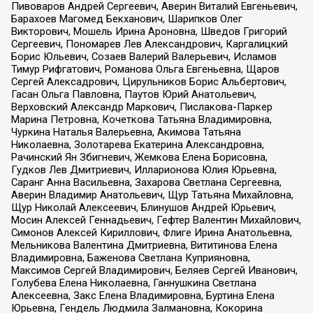
Пивоваров Андрей Сергеевич, Аверин Виталий Евгеньевич,
Барахоев Магомед Бекханович, Шарипков Олег
Викторович, Мошель Ирина Ароновна, Шведов Григорий
Сергеевич, Пономарев Лев Александрович, Каргалицкий
Борис Юльевич, Созаев Валерий Валерьевич, Исламов
Тимур Рифгатович, Романова Ольга Евгеньевна, Щаров
Сергей Алексадрович, Цирульников Борис Альбертович,
Гасан Ольга Павловна, Паутов Юрий Анатольевич,
Верховский Александр Маркович, Пислакова-Паркер
Марина Петровна, Кочеткова Татьяна Владимировна,
Чуркина Наталья Валерьевна, Акимова Татьяна
Николаевна, Золотарева Екатерина Александровна,
Рачинский Ян Збигневич, Жемкова Елена Борисовна,
Гудков Лев Дмитриевич, Илларионова Юлия Юрьевна,
Саранг Анна Васильевна, Захарова Светлана Сергеевна,
Аверин Владимир Анатольевич, Щур Татьяна Михайловна,
Щур Николай Алексеевич, Блинушов Андрей Юрьевич,
Мосин Алексей Геннадьевич, Гефтер Валентин Михайлович,
Симонов Алексей Кириллович, Флиге Ирина Анатольевна,
Мельникова Валентина Дмитриевна, Вититинова Елена
Владимировна, Баженова Светлана Куприяновна,
Максимов Сергей Владимирович, Беляев Сергей Иванович,
Голубева Елена Николаевна, Ганнушкина Светлана
Алексеевна, Закс Елена Владимировна, Буртина Елена
Юрьевна, Гендель Людмила Залмановна, Кокорина