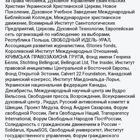
за права человека, Духовное Управление Евангельских
Христиан Украинской Христианской Церкви, Новое
Поколение, Духовное Учебное Заведение Международный
Библейский Колледж, Международное христианское
движение, Всемирный Институт Саентологических
Предприятий, Церковь Духовной Технологии, Европейская
сеть организаций по наблюдению за выборами,
Республика Польша, СВОБОДНЫЙ ИДЕЛЬ-УРАЛ,
Ассоциация развития журналистики, IStories fonds,
Королевский Институт Международных Отношений,
КРИМСЬКА ПРАВОЗАХИСНА ГРУПА, Фонд имени Генриха
Бёлля, Stichting Bellingcat, Bellingcat Ltd, The Insider, Институт
правовой инициативы Центральной и Восточной Европы,
Фонд Открытой Эстонии, Calvert 22 Foundation, Канадский
украинский конгресс, Институт Макдональда-Лорье,
Украинская национальная федерация Канады,
Декабристы, Международный научный центр им Вудро
Вильсона, Свободная пресса, Возрождение, Всеукраинский
духовный центр , Риддл, Русский антивоенный комитет в
Швеции, Проект Медуза, Фонд Андрея Сахарова, Форум
свободной России, Лига Свободных Наций, Transparеncy
International, Форум Свободных Народов ПостРоссии,
Солидарность с гражданским движением в России –
Solidarus, КрымSOS, Свободный университет, Институт
государственного управления, Форум гражданского