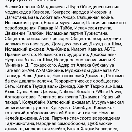
Высший военный Маджлисуль Шура Объединенных сил
моджахедов Кавказа, Конгресс народов Ичкерии и
Дагестана, База, Асбат аль-Ансар, Священная война,
Исламская группа, Братья-мусульмане, Партия исламского
освобождения, Лашкар-И-Тайба, Исламская группа,
Движение Талибан, Исламская партия Туркестана,
Общество социальных реформ, Общество возрождения
исламского наследия, Дом двух святых, Джунд аш-Шам,
Исламский джихад, Аль-Каида, Имарат Кавказ, АБТО,
Правый сектор, Исламское государство, Джабха аль-
Нусра ли-Ахль аш-Шам, Народное ополчение имени К.
Минина и Д. Пожарского, Аджр от Аллаха Субхану уа
Тагьаля SHAM, АУМ Синрике, Муджахеды джамаата Ат-
Тавхида Валь-Джихад, Чистопольский Джамаат, Рохнамо
ба суи давлати исломи, Террористическое сообщество
Сеть, Катиба Таухид валь-Джихад, Хайят Тахрир аш-Шам,
Ахлю Сунна Валь Джамаа, National Socialism/White Power,
Артподготовка, Религиозная группа “Джамаат “Красный
пахарь”, Колумбайн, Хатлонский джамаат, Мусульманская
религиозная группа п. Кушкуль г. Оренбург, Крымско-
татарский добровольческий батальон имени Номана
Челебиджихана, Азов, Партия исламского возрождения
Таджикистана, Народная самооборона, Дуббайский
джамаат, московская ячейка, Батал-Хаджи Белхороев,