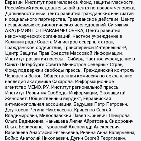
Евразии, Институт прав человека, Фонд защиты гласности,
Российский исследовательский центр по правам человека,
Дальневосточный центр развития гражданских инициатив
и социального партнерства, Гражданское действие, Центр
независимых социологических исследований, Сутяжник,
АКАДЕМИЯ ПО ПРАВАМ ЧЕЛОВЕКА, Центр развития
некоммерческих организаций, Частное учреждение в
Калининграде Совета Министров северных стран,
Гражданское содействие, Трансперенси Интернешнл-Р,
Центр Защиты Прав Средств Массовой Информации,
Институт развития прессы - Сибирь, Частное учреждение в
Санкт-Петербурге Совета Министров Северных Стран,
Фонд поддержки свободы прессы, Гражданский контроль,
Человек и Закон, Общественная комиссия по сохранению
наследия академика Сахарова, Информационное
агентство МЕМО. РУ, Институт региональной прессы,
Институт Развития Свободы Информации, Экозащита!-
Женсовет, Общественный вердикт, Евразийская
антимонопольная ассоциация, Бедушев Петр Петрович,
Дзугкоева Регина Николаевна, Кривенко Сергей
Владимирович, Милославский Павел Юрьевич, Шнырова
Ольга Вадимовна, Чанышева Лилия Айратовна, Сидорович
Ольга Борисовна, Туровский Александр Алексеевич,
Васильева Анастасия Евгеньевна, Ривина Анна Валерьевна,
Бойко Анатолий Николаевич, Дугин Сергей Георгиевич,