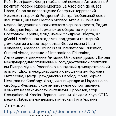
Рейн-Вестфалия, Фонд глобальной помощи, Антивоенный
комитет России, Russie-Libertes, La Asocicion de Rusos
Libres, Союз за возвращение Северных территорий,
Крымскотатарский Ресурсный Центр, Глобальный союз
IndustriALL, Russian Election Monitor, Article 19, Мнение
медиа, Федерация анархического черного креста, Радио
Свободная Европа, Германское общество изучения
Восточной Европы, Фонд имени Фридриха Эберта, XZ
gGmbH, Мобильная академия поддержки гендерной
демократии и миротворчества, Форум имени Льва
Копелева, American Councils for International Education,
Cultural Vistas, Institute of International Education,
Антивоенное движение Антальи, Открытый диалог, Школа
международных отношений и государственной политики
им Питера Мунка, Российско-канадский демократический
альянс, Школа международных отношений им Нормана
Патерсона, Центр Гражданских Свобод, Фонд Бориса
Немцова за Свободу, Фонд имени Фридриха Науманна за
свободу, Феминистское антивоенное сопротивление,
Комитет независимости Ингушетии, Прометей, Stop
Occupation of Karelia, Вернись живым, Фридом Хаус, СОТА
медиа, Либерально-демократическая Лига Украины
Источник:
https://minjust.gov.ru/ru/documents/7756/