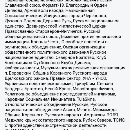
Национал-социалистическая рабочая партия России,
Славянский союз, Формат-18, Благородный Орден
Дьявола, Армия воли народа, Национальная
Социалистическая Инициатива города Череповца,
Духовно-Родовая Держава Русь, Русское национальное
единство, Древнерусской Инглистической церкви
Православных Староверов-Инглингов, Русский
общенациональный союз, Движение против нелегальной
иммиграции, Кровь и Честь, О свободе совести и о
религиозных объединениях, Омская организация
общественного политического движения Русское
национальное единство, Северное Братство, Клуб
Болельщиков Футбольного Клуба Динамо,
Файзрахманисты, Мусульманская религиозная организация
п. Боровский, Община Коренного Русского народа
Щелковского района, Правый сектор, УНА - УНСО,
Украинская повстанческая армия, Тризуб им. Степана
Бандеры, Братство, Белый Крест, Misanthropic division,
Религиозное объединение последователей инглиизма,
Народная Социальная Инициатива, TulaSkins,
Этнополитическое объединение Русские, Русское
национальное объединение Атака, Мечеть Мирмамеда,
Община Коренного Русского народа г. Астрахани, ВОЛЯ,
Меджлис крымскотатарского народа, Рубеж Севера, ТОЙС,
О противодействии экстремистской деятельности,