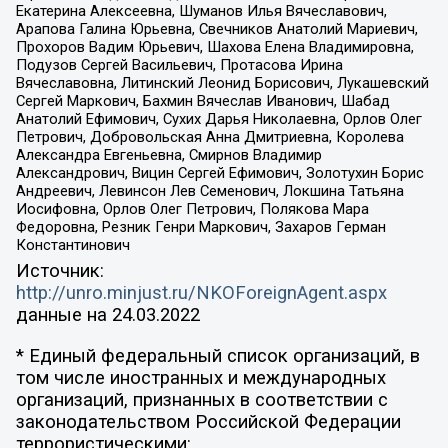
Екатерина Алексеевна, Шуманов Илья Вячеславович,
Арапова Галина Юрьевна, Свечников Анатолий Мариевич,
Прохоров Вадим Юрьевич, Шахова Елена Владимировна,
Подузов Сергей Васильевич, Протасова Ирина
Вячеславовна, Литинский Леонид Борисович, Лукашевский
Сергей Маркович, Бахмин Вячеслав Иванович, Шабад
Анатолий Ефимович, Сухих Дарья Николаевна, Орлов Олег
Петрович, Добровольская Анна Дмитриевна, Королева
Александра Евгеньевна, Смирнов Владимир
Александрович, Вицин Сергей Ефимович, Золотухин Борис
Андреевич, Левинсон Лев Семенович, Локшина Татьяна
Иосифовна, Орлов Олег Петрович, Полякова Мара
Федоровна, Резник Генри Маркович, Захаров Герман
Константинович
Источник:
http://unro.minjust.ru/NKOForeignAgent.aspx
данные на
24.03.2022
* Единый федеральный список организаций, в
том числе иностранных и международных
организаций, признанных в соответствии с
законодательством Российской Федерации
террористическими: