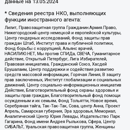
данные на
13.05.2024
* Сведения реестра НКО, выполняющих
функции иностранного агента:
Лилит, Правозащитная группа Гражданин.Армия.Право,
Нижегородский центр немецкой и европейской культуры,
Центр гендерных исследований, Фонд защиты прав
граждан Штаб, Институт права и публичной политики,
Фонд борьбы с коррупцией, Альянс врачей,
НАСИЛИЮ.НЕТ, Мы против СПИДа, СВЕЧА, Гуманитарное
действие, Открытый Петербург, Лига Избирателей,
Правовая инициатива, Гражданский Союз, Хасдей
Ерушалаим, Центр поддержки и содействия развитию
средств массовой информации, Горячая Линия, В защиту
прав заключенных, Институт глобализации и социальных
движений, Центр социально-информационных инициатив
Действие, Благотворительный фонд охраны здоровья и
защиты прав граждан, Благотворительный фонд помощи
осужденным и их семьям, Фонд Тольятти, Новое время,
Серебряная тайга, Так-Так-Так, Сова, центр Анна, Проект
Апрель, Самарская губерния, Эра здоровья, Мемориал,
Аналитический Центр Юрия Левады, Издательство Парк
Гагарина, Фонд имени Андрея Рылькова, Сфера, Центр
СИБАЛЬТ, Уральская правозащитная группа, Женщины