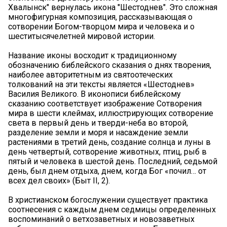
Хвалынск" вернулась икона "Шестоднев". Это сложная
многофигурная композиция, рассказывающая о
сотворении Богом-творцом мира и человека и о
шеститысячелетней мировой истории.
Название иконы восходит к традиционному
обозначению библейского сказания о днях творения,
наиболее авторитетным из святоотеческих
толкований на эти тексты является «Шестоднев»
Василия Великого. В иконописи библейскому
сказанию соответствует изображение Сотворения
мира в шести клеймах, иллюстрирующих сотворение
света в первый день и тверди-неба во второй,
разделение земли и моря и насаждение земли
растениями в третий день, создание солнца и луны в
день четвертый, сотворение животных, птиц, рыб в
пятый и человека в шестой день. Последний, седьмой
день, был днем отдыха, днем, когда Бог «почил… от
всех дел своих» (Быт II, 2).
В христианском богослужении существует практика
соотнесения с каждым днем седмицы определенных
воспоминаний о ветхозаветных и новозаветных