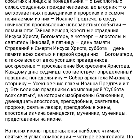
событиях и лицах: в понедельник — о Бесплотных
силах, созданных прежде человека, во вторник — о
ветхозаветных праведниках и пророках и о самом
почитаемом из них — Иоанне Предтече, в среду
начинается прославление новозаветных событий —
поминаются Тайная вечеря, Крестные страдания
Иисуса Христа, Богоматерь, в четверг — апостолы и
святитель Николай, в пятницу — день памяти
Страданий и Смерти Иисуса Христа, суббота — день
памяти всех святых и первой среди них — Богоматери,
а также всех от века усопших праведников,
воскресенье — прославление Воскресения Христова.
Каждому дню седмицы соответствует определенный
праздник: понедельнику — Собор архангела Михаила,
вторнику — Усекновение главы Иоанна Предтечи и т.
д. Эти великие праздники с композицией "Суббота
всех святых", на которых изображены блаженные,
двенадцать апостолов, преподобные, святители,
пророки, святые лекари, преподобные жены,
апостолы из чина семидесяти, мученики, мученицы,
представлены на иконе.
На полях иконы представлены наиболее чтимые
святые. В углах композиции — четыре евангелиста. По