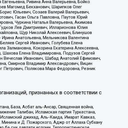
 Евгеньевна, Ривина Анна Валерьевна, Бойко
хоев Магомед Бекханович, Шарипков Олег
Борис Юльевич, Созаев Валерий Валерьевич,
тович, Гасан Ольга Павловна, Паутов Юрий
ровна, Чуркина Наталья Валерьевна, Акимова
 Гудков Лев Дмитриевич, Илларионова Юлия
ихайловна, Щур Николай Алексеевич, Блинушов
е Ирина Анатольевна, Мельникова Валентина
Беляев Сергей Иванович, Голубева Елена
ила Залмановна, Кокорина Екатерина Алексеевна,
, Шахова Елена Владимировна, Подузов Сергей
ин Вячеслав Иванович, Шабад Анатолий Ефимович,
вна, Смирнов Владимир Александрович, Вицин
ег Петрович, Полякова Мара Федоровна, Резник
ганизаций, признанных в соответствии с
на, База, Асбат аль-Ансар, Священная война,
ижение Талибан, Исламская партия Туркестана,
Исламский джихад, Аль-Каида, Имарат Кавказ,
 Минина и Д. Пожарского, Аджр от Аллаха Субхану
о ба суи давлати исломи, Террористическое