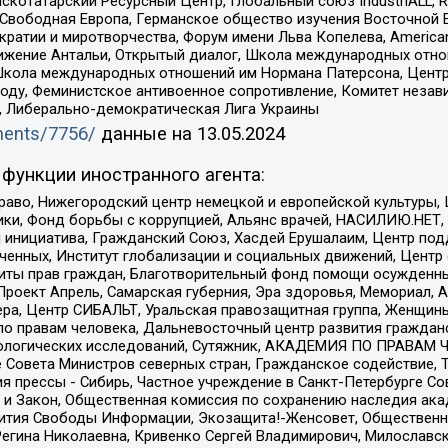
татарский Ресурсный Центр, Глобальный союз IndustriALL, Russi
 Свободная Европа, Германское общество изучения Восточной 
и и миротворчества, Форум имени Льва Копелева, American Counci
ое движение Антальи, Открытый диалог, Школа международных отн
Школа международных отношений им Нормана Патерсона, Центр
ду, Феминистское антивоенное сопротивление, Комитет независ
а, Либерально-демократическая Лига Украины
uments/7756/
данные на
13.05.2024
функции иностранного агента:
раво, Нижегородский центр немецкой и европейской культуры,
тики, Фонд борьбы с коррупцией, Альянс врачей, НАСИЛИЮ.НЕТ,
я инициатива, Гражданский Союз, Хасдей Ерушалаим, Центр по
юченных, Институт глобализации и социальных движений, Цент
ты прав граждан, Благотворительный фонд помощи осужденным
а, Проект Апрель, Самарская губерния, Эра здоровья, Мемориал
ера, Центр СИБАЛЬТ, Уральская правозащитная группа, Женщины
по правам человека, Дальневосточный центр развития гражданс
ологических исследований, Сутяжник, АКАДЕМИЯ ПО ПРАВАМ Ч
е Совета Министров северных стран, Гражданское содействие,
я прессы - Сибирь, Частное учреждение в Санкт-Петербурге С
 и Закон, Общественная комиссия по сохранению наследия ак
звития Свободы Информации, Экозащита!-Женсовет, Общественн
Регина Николаевна, Кривенко Сергей Владимирович, Милославс