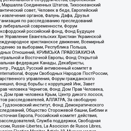
 Маршалла Соединенных Штатов, Тихоокеанский
нтический совет, Человек в беде, Европейский
 извлечения органов, Фалунь Дафа, Друзья
рганизация по расследованию преследований
тр либеральной современности, Форум
 Оксфордский российский фонд, Фонд Будущее
е Управление Евангельских Христиан Украинской
еждународное христианское движение, Всемирный
людению за выборами, Республика Польша,
народных Отношений, КРИМСЬКА ПРАВОЗАХИСНА
ы Центральной и Восточной Европы, Фонд Открытой
иональная федерация Канады, Декабристы,
тр , Риддл, Русский антивоенный комитет в
nternational, Форум Свободных Народов ПостРоссии,
дарственного управления, Форум гражданского
рнешнл, Фонд борьбы с коррупцией Инк, Завет
прав человека Чернигов, Фонд Дом Прав Человека,
н, Дом прав человека Крым, Центр дикого лосося,
стов расследователей, АЛЛАТРА, За свободную
д, Гудзоновский институт, Фонд Демократического
сследований, Общество Сторожевой башни, Библии и
сточная Европа, Российский комитет действия,
-расследователей, Служба поддержки, Свободная
 Russie-Libertes, La Asocicion de Rusos Libres,