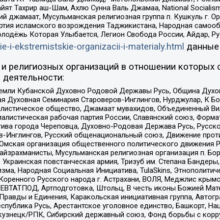
ят Тахрир аш-Шам, Ахлю Сунна Валь Джамаа, National Socialism
ий джамаат, Мусульманская религиозная группа п. Кушкуль г. 
ртия исламского возрождения Таджикистана, Народная самооб
олодёжь Которая Улыбается, Легион Свобода России, Айдар, Р
ie-i-ekstremistskie-organizacii-i-materialy.html
данные
и религиозных организаций в отношении которых 
 деятельности:
земли Кубанской Духовно Родовой Державы Русь, Община Духо
 Духовная Семинария Староверов-Инглингов, Нурджулар, К Бо
листическое общество, Джамаат мувахидов, Объединенный Вил
иалистическая рабочая партия России, Славянский союз, Форма
ива города Череповца, Духовно-Родовая Держава Русь, Русск
-Инглингов, Русский общенациональный союз, Движение против
 Омская организация общественного политического движения Р
йзрахманисты, Мусульманская религиозная организация п. Бо
краинская повстанческая армия, Тризуб им. Степана Бандеры, Бр
зма, Народная Социальная Инициатива, TulaSkins, Этнополитич
оренного Русского народа г. Астрахани, ВОЛЯ, Меджлис крымс
РЕВТАТПОД, Артподготовка, Штольц, В честь иконы Божией Мате
равды и Единения, Каракольская инициативная группа, Автогра
спублика Русь, Арестантское уголовное единство, Башкорт, Наци
окузнецк/РПК, Сибирский державный союз, Фонд борьбы с кор