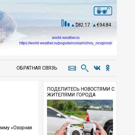
82.17
94.84
world-weather.ru
https://world-weather.ru/pogoda/russia/nizhny_novgorod/
ОБРАТНАЯ СВЯЗЬ
ПОДЕЛИТЕСЬ НОВОСТЯМИ С
ЖИТЕЛЯМИ ГОРОДА
амму «Озорная