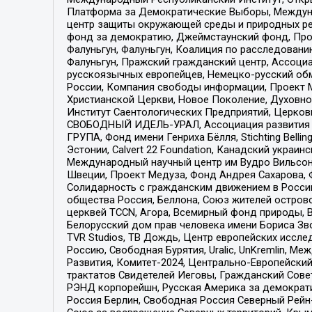
Платформа за Демократические Выборы, Междуна
центр защиты окружающей среды и природных ресу
фонд за демократию, Джеймстаунский фонд, Прож
Фалуньгун, Фалуньгун, Коалиция по расследован
Фалуньгун, Пражский гражданский центр, Ассоци
русскоязычных европейцев, Немецко-русский об
России, Компания свободы информации, Проект М
Христианской Церкви, Новое Поколение, Духовн
Институт Саентологических Предприятий, Церков
СВОБОДНЫЙ ИДЕЛЬ-УРАЛ, Ассоциация развития ж
ГРУПА, Фонд имени Генриха Бёлля, Stichting Bellin
Эстонии, Calvert 22 Foundation, Канадский укра
Международный научный центр им Вудро Вильсона
Швеции, Проект Медуза, Фонд Андрея Сахарова, Ф
Солидарность с гражданским движением в России 
общества Россия, Беллона, Союз жителей острово
церквей TCCN, Агора, Всемирный фонд природы, B
Белорусский дом прав человека имени Бориса Зво
TVR Studios, ТВ Дождь, Центр европейских иссл
Россию, Свободная Бурятия, Uralic, UnKremlin, 
Развития, Комитет-2024, Центрально-Европейски
трактатов Свидетелей Иеговы, Гражданский Совет
РЭНД корпорейшн, Русская Америка за демократи
Россия Берлин, Свободная Россия Северный Рейн-В