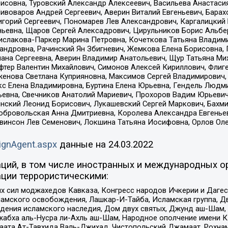
совна, Туровский Александр Алексеевич, Васильева Анастасия
Пивоваров Андрей Сергеевич, Аверин Виталий Евгеньевич, Бара
горий Сергеевич, Пономарев Лев Александрович, Каргалицкий 
ньевна, Щаров Сергей Алексадрович, Цирульников Борис Альбер
ислакова-Паркер Марина Петровна, Кочеткова Татьяна Владими
сандровна, Рачинский Ян Збигневич, Жемкова Елена Борисовна,
лана Сергеевна, Аверин Владимир Анатольевич, Щур Татьяна М
фтер Валентин Михайлович, Симонов Алексей Кириллович, Флиг
женова Светлана Куприяновна, Максимов Сергей Владимирович, 
кс Елена Владимировна, Буртина Елена Юрьевна, Гендель Людм
евна, Свечников Анатолий Мариевич, Прохоров Вадим Юрьевич
инский Леонид Борисович, Лукашевский Сергей Маркович, Бахм
Добровольская Анна Дмитриевна, Королева Александра Евгенье
евинсон Лев Семенович, Локшина Татьяна Иосифовна, Орлов Ол
ignAgent.aspx
данные на
24.03.2022
ций, в том числе иностранных и международных ор
ции террористическими:
ил моджахедов Кавказа, Конгресс народов Ичкерии и Дагеста
ламского освобождения, Лашкар-И-Тайба, Исламская группа, Дв
ения исламского наследия, Дом двух святых, Джунд аш-Шам, 
жабха аль-Нусра ли-Ахль аш-Шам, Народное ополчение имени К.
ата Ат-Тавхида Валь-Джихад, Чистопольский Джамаат, Рохнам