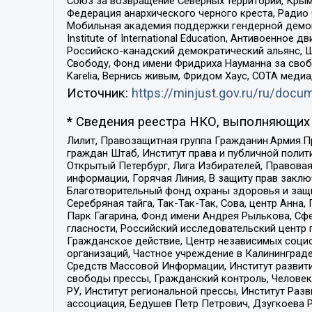
Союз за возвращение Северных территорий, Крымско
Федерация анархического черного креста, Радио
Мобильная академия поддержки гендерной демократи
Institute of International Education, Антивоенн
Российско-канадский демократический альянс, 
Свободу, Фонд имени Фридриха Науманна за свобо
Karelia, Вернись живым, Фридом Хаус, СОТА меди
Источник:
https://minjust.gov.ru/ru/doc
* Сведения реестра НКО, выполняющих 
Лилит, Правозащитная группа Гражданин.Армия.П
граждан Штаб, Институт права и публичной поли
Открытый Петербург, Лига Избирателей, Правова
информации, Горячая Линия, В защиту прав закл
Благотворительный фонд охраны здоровья и защи
Серебряная тайга, Так-Так-Так, Сова, центр Анн
Парк Гагарина, Фонд имени Андрея Рылькова, Сф
гласности, Российский исследовательский центр 
Гражданское действие, Центр независимых соци
организаций, Частное учреждение в Калининград
Средств Массовой Информации, Институт развити
свободы прессы, Гражданский контроль, Человек
РУ, Институт региональной прессы, Институт Ра
ассоциация, Бедушев Петр Петрович, Дзугкоева 