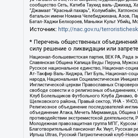
сообщество Сеть, Катиба Таухид валь-Джихад, Хай
“Джамаат “Красный пахарь”, Колумбайн, Хатлонск
батальон имени Номана Челебиджихана, Азов, Па
Батал-Хаджи Белхороев, Маньяки Культ Убийц, М
Источник:
http://nac.gov.ru/terroristichesk
* Перечень общественных объединений 
силу решение о ликвидации или запрете
Национал-большевистская партия, ВЕК РА, Рада 
Славянская Община Капища Веды Перуна, Мужская
Русское национальное единство, Национал-социа
Ат-Такфир Валь-Хиджра, Пит Буль, Национал-соц
народа, Национальная Социалистическая Инициат
Инглистической церкви Православных Староверов
свободе совести и о религиозных объединениях,
Клуб Болельщиков Футбольного Клуба Динамо, Фа
Щелковского района, Правый сектор, УНА - УНСО, У
Религиозное объединение последователей инглии
объединение Атака, Мечеть Мирмамеда, Община К
противодействии экстремистской деятельности, 
Молодежная правозащитная группа МПГ, Курсом П
Благотворительный пансионат Ак Умут, Русская ре
Иртыш Ultras, Русский Патриотический клуб-Нов