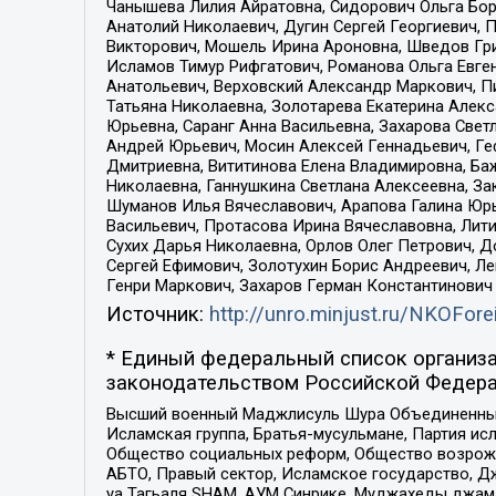
Чанышева Лилия Айратовна, Сидорович Ольга Бори
Анатолий Николаевич, Дугин Сергей Георгиевич, 
Викторович, Мошель Ирина Ароновна, Шведов Гри
Исламов Тимур Рифгатович, Романова Ольга Евге
Анатольевич, Верховский Александр Маркович, П
Татьяна Николаевна, Золотарева Екатерина Алек
Юрьевна, Саранг Анна Васильевна, Захарова Свет
Андрей Юрьевич, Мосин Алексей Геннадьевич, Ге
Дмитриевна, Вититинова Елена Владимировна, Ба
Николаевна, Ганнушкина Светлана Алексеевна, За
Шуманов Илья Вячеславович, Арапова Галина Юрь
Васильевич, Протасова Ирина Вячеславовна, Лит
Сухих Дарья Николаевна, Орлов Олег Петрович, 
Сергей Ефимович, Золотухин Борис Андреевич, Л
Генри Маркович, Захаров Герман Константинович
Источник:
http://unro.minjust.ru/NKOFore
* Единый федеральный список организа
законодательством Российской Федера
Высший военный Маджлисуль Шура Объединенных с
Исламская группа, Братья-мусульмане, Партия ис
Общество социальных реформ, Общество возрожд
АБТО, Правый сектор, Исламское государство, Д
уа Тагьаля SHAM, АУМ Синрике, Муджахеды джама