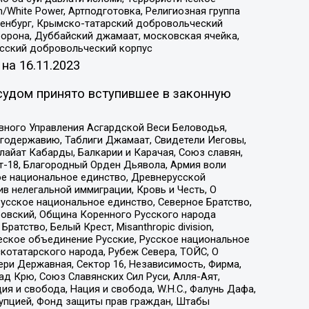
/White Power, Артподготовка, Религиозная группа
Оренбург, Крымско-татарский добровольческий
орона, Дуббайский джамаат, московская ячейка,
усский добровольческий корпус
 на
16.11.2023
судом принято вступившее в законную
вного Управления Асгардской Веси Беловодья,
годержавию, Таблиги Джамаат, Свидетели Иеговы,
айат Кабарды, Балкарии и Карачая, Союз славян,
т-18, Благородный Орден Дьявола, Армия воли
ое национальное единство, Древнерусской
 нелегальной иммиграции, Кровь и Честь, О
усское национальное единство, Северное Братство,
ровский, Община Коренного Русского народа
атство, Белый Крест, Misanthropic division,
еское объединение Русские, Русское национальное
котатарского народа, Рубеж Севера, ТОЙС, О
ри Державная, Сектор 16, Независимость, Фирма,
д Крю, Союз Славянских Сил Руси, Алля-Аят,
я и свобода, Нация и свобода, W.H.С., Фалунь Дафа,
рупцией, Фонд защиты прав граждан, Штабы