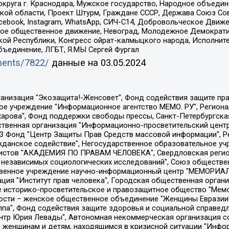
округа г. Краснодара, Мужское государство, Народное объедин
ой области, Проект Штурм, Граждане СССР, Держава Союз Сов
Facebook, Instagram, WhatsApp, СИЧ-С14, Добровольческое Движ
ское общественное движение, Невоград, Молодежное Демократ
ой Республики, Конгресс ойрат-калмыцкого народа, Исполнит
бъединение, ЛГБТ, Я.МЫ Сергей Фургал
uments/7822/
данные на
03.05.2024
Общество с ограниченной ответственностью "Радио Свободная Европа/Радио Свобода", Чешское информационное агентство "MEDIUM-ORIENT", Красноярская региональная общественная организация "Мы против СПИДа", Камалягин Денис Николаевич, Маркелов Сергей Евгеньевич, Пономарев Лев Александрович, Савицкая Людмила Алексеевна, Автономная некоммерческая организация "Центр по работе с проблемой насилия "НАСИЛИЮ.НЕТ", Межрегиональный профессиональный союз работников здравоохранения "Альянс врачей", Юридическое лицо, зарегистрированное в Латвийской Республике, SIA "Medusa Project" (регистрационный номер 40103797863, дата регистрации 10.06.2014), Некоммерческая организация "Фонд по борьбе с коррупцией", Автономная некоммерческая организация "Институт права и публичной политики", Баданин Роман Сергеевич, Гликин Максим Александрович, Железнова Мария Михайловна, Лукьянова Юлия Сергеевна, Маетная Елизавета Витальевна, Маняхин Петр Борисович, Чуракова Ольга Владимировна, Ярош Юлия Петровна, Юридическое лицо "The Insider SIA", зарегистрированное в Риге, Латвийская Республика (дата регистрации 26.06.2015), являющееся администратором доменного имени интернет-издания "The Insider SIA", https://theins.ru, Постернак Алексей Евгеньевич, Рубин Михаил Аркадьевич, Анин Роман Александрович, Юридическое лицо Istories fonds, зарегистрированное в Латвийской Республике (регистрационный номер 50008295751, дата регистрации 24.02.2020), Великовский Дмитрий Александрович, Долинина Ирина Николаевна, Мароховская Алеся Алексеевна, Шлейнов Роман Юрьевич, Шмагун Олеся Валентиновна, Общество с ограниченной ответственностью "Альтаир 2021", Общество с ограниченной ответственностью "Вега 2021", Общество с ограниченной ответственностью "Главный редактор 2021", Общество с ограниченной ответственностью "Ромашки монолит", Важенков Артем Валерьевич, Ивановская областная общественная организация "Центр гендерных исследований", Гурман Юрий Альбертович, Медиапроект "ОВД-Инфо", Егоров Владимир Владимирович, Жилинский Владимир Александрович, Общество с ограниченной ответственностью "ЗП", Иванова София Юрьевна, Карезина Инна Павловна, Кильтау Екатерина Викторовна, Петров Алексей Викторович, Пискунов Сергей Евгеньевич, Смирнов Сергей Сергеевич, Тихонов Михаил Сергеевич, Общество с ограниченной ответственностью "ЖУРНАЛИСТ-ИНОСТРАННЫЙ АГЕНТ", Арапова Галина Юрьевна, Вольтская Татьяна Анатольевна, Американская компания "Mason G.E.S. Anonymous Foundation" (США), являющаяся владельцем интернет-издания https://mnews.world/, Компания "Stichting Bellingcat", зарегистрированная в Нидерландах (дата регистрации 11.07.2018), Захаров Андрей Вячеславович, Клепиковская Екатерина Дмитриевна, Общество с ограниченной ответственностью "МЕМО", Перл Роман Александрович, Симонов Евгений Алексеевич, Соловьева Елена Анатольевна, Сотников Даниил Владимирович, Сурначева Елизавета Дмитриевна, Автономная некоммерческая организация по защите прав человека и информированию населения "Якутия – Наше Мнение", Общество с ограниченной ответственностью "Москоу диджитал медиа", с 26.01.2023 Общество с ограниченной ответственностью "Чайка Белые сады", Ветошкина Валерия Валерьевна, Заговора Максим Александрович, Межрегиональное общественное движение "Российская ЛГБТ - сеть", Оленичев Максим Владимирович, Павлов Иван Юрьевич, Скворцова Елена Сергеевна, Общество с ограниченной ответственностью "Как бы инагент", Кочетков Игорь Викторович, Общество с ограниченной ответственностью "Честные выборы", Еланчик Олег Александрович, Общество с ограниченной ответственностью "Нобелевский призыв", Гималова Регина Эмилевна, Григорьев Андрей Валерьевич, Григорьева Алина Александровна, Ассоциация по содействию защите прав призывников, альтернативнослужащих и военнослужащих "Правозащитная группа "Гражданин.Армия.Право", Хисамова Регина Фаритовна, Автономная некоммерческая организация по реализа