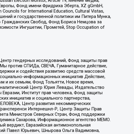
an Election Monitor, Article 19, Мнение медиа,
Европы, Фонд имени Фридриха Эберта, XZ gGmbH,
ls for International Education, Cultural Vistas,
ошений и государственной политики им Питера Мунка,
 Гражданских Свобод, Фонд Бориса Немцова за
имости Ингушетии, Прометей, Stop Occupation of
 Центр гендерных исследований, Фонд защиты прав
 Мы против СПИДа, СВЕЧА, Гуманитарное действие,
ддержки и содействия развитию средств массовой
р социально-информационных инициатив Действие,
 и их семьям, Фонд Тольятти, Новое время,
, Аналитический Центр Юрия Левады, Издательство
 Евразии, Институт прав человека, Фонд защиты
ких инициатив и социального партнерства,
ЕЛОВЕКА, Центр развития некоммерческих
 Трансперенси Интернешнл-Р, Центр Защиты Прав
овета Министров Северных Стран, Фонд поддержки
адемика Сахарова, Информационное агентство МЕМО.
ый вердикт, Евразийская антимонопольная
кий Павел Юрьевич, Шнырова Ольга Вадимовна,