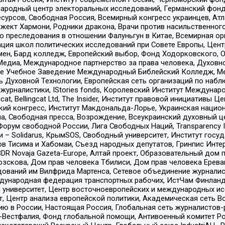
родный центр электоральных исследований, Германский фонд
рсов, Свободная Россия, Всемирный конгресс украинцев, Атла
ект Хармони, Родники дракона, Врачи против насильственного
ию преследования в отношении Фалуньгун в Китае, Всемирная о
ация школ политических исследований при Совете Европы, Цен
мен, Бард колледж, Европейский выбор, Фонд Ходорковского,
едиа, Международное партнерство за права человека, Духовно
ое Учебное Заведение Международный Библейский Колледж, М
ь Духовной Технологии, Европейская сеть организаций по наб
урналистики, IStories fonds, Королевский Институт Между
gcat, Bellingcat Ltd, The Insider, Институт правовой инициатив
инский конгресс, Институт Макдональда-Лорье, Украинская нац
, Свободная пресса, Возрождение, Всеукраинский духовный цен
орум свободной России, Лига Свободных Наций, Transparеncy I
– Solidarus, КрымSOS, Свободный университет, Институт госу
в Тисима и Хабомаи, Съезд народных депутатов, Гринпис Инте
DR Novaja Gazeta-Europe, Алтай проект, Образовательный дом 
зскова, Дом прав человека Тбилиси, Дом прав человека Ерева
едований им Вилфрида Мартенса, Сетевое объединение журнали
Международная федерация транспортных рабочих, ИстЧам Финлан
й университет, Центр восточноевропейских и международных и
, Центр анализа европейской политики, Академическая сеть Во
ю в России, Настоящая Россия, Глобальная сеть журналистов
естфалия, Фонд глобальной помощи, Антивоенный комитет России,