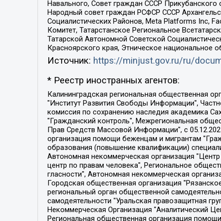
Навального, Совет граждан СССР Прикубанского 
Народный совет граждан РСФСР СССР Архангельск
Социалистических Районов, Meta Platforms Inc, 
Комитет, Татарстанское Региональное Всетатар
Татарской Автономной Советской Социалистическ
Красноярского края, Этническое национальное о
Источник:
https://minjust.gov.ru/ru/doc
* Реестр иностранных агентов:
Калининградская региональная общественная организация "Экозащита!-Женсовет", Фонд содействия защите прав и свобод граждан "Общественный вердикт", Фонд "Институт Развития Свободы Информации", Частное учреждение "Информационное агентство МЕМО. РУ", Региональная общественная организация "Общественная комиссия по сохранению наследия академика Сахарова", Фонд поддержки свободы прессы, Санкт-Петербургская общественная правозащитная организация "Гражданский контроль", Межрегиональная общественная организация "Информационно-просветительский центр "Мемориал", Региональный Фонд "Центр Защиты Прав Средств Массовой Информации", с 05.12.2023 Фонд "Центр Защиты Прав Средств массовой информации", Региональная общественная благотворительная организация помощи беженцам и мигрантам "Гражданское содействие", Негосударственное образовательное учреждение дополнительного профессионального образования (повышение квалификации) специалистов "АКАДЕМИЯ ПО ПРАВАМ ЧЕЛОВЕКА", Свердловская региональная общественная организация "Сутяжник", Автономная некоммерческая организация "Центр независимых социологических исследований", Союз общественных объединений "Российский исследовательский центр по правам человека", Региональное общественное учреждение научно-информационный центр "МЕМОРИАЛ", Некоммерческая организация "Фонд защиты гласности", Автономная некоммерческая организация "Институт прав человека", Городская общественная организация "Екатеринбургское общество "МЕМОРИАЛ", Городская общественная организация "Рязанское историко-просветительское и правозащитное общество "Мемориал" (Рязанский Мемориал), Челябинский региональный орган общественной самодеятельности – женское общественное объединение "Женщины Евразии", Челябинский региональный орган общественной самодеятельности "Уральская правозащитная группа", Фонд содействия защите здоровья и социальной справедливости имени Андрея Рылькова, Автономная Некоммерческая Организация "Аналитический Центр Юрия Левады", Автономная некоммерческая организация социальной поддержки населения "Проект Апрель", Региональная общественная организация помощи женщинам и детям, находящимся в кризисной ситуации "Информационно-методический центр "Анна", Фонд содействия развитию массовых коммуникаций и правовому просвещению "Так-так-Так", Фонд содействия устойчивому развитию "Серебряная тайга", Свердловский региональный общественный фонд социальных проектов "Новое время", "Idel.Реалии", Кавказ.Реалии, Крым.Реалии, Телеканал Настоящее Время, Татаро-башкирская служба Радио Свобода (Azatliq Radiosi), Радио Свободная Европа/Радио Свобода (PCE/PC), "Сибирь.Реалии", "Фактограф", Благотворительный фонд помощи осужденным и их семьям, Автономная некоммерческая организация "Институт глобализации и социальных движений", Фонд "В защиту прав заключенных", Частное учреждение "Центр поддержки и содействия развитию средств массовой информации", Пензенский региональный общественный благотворительный фонд "Гражданский союз", "Север.Реалии", Некоммерческая организация Фонд "Правовая инициатива", 