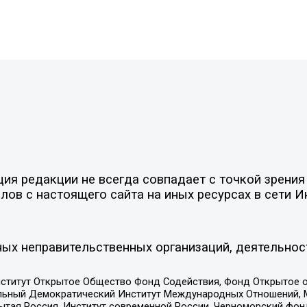
я редакции не всегда совпадает с точкой зрения 
ов с настоящего сайта на иных ресурсах в сети И
ых неправительственных организаций, деятельнос
ститут Открытое Общество Фонд Содействия, Фонд Открытое 
альный Демократический Институт Международных Отношений,
тая Россия, Институт современной России, Черноморский фонд