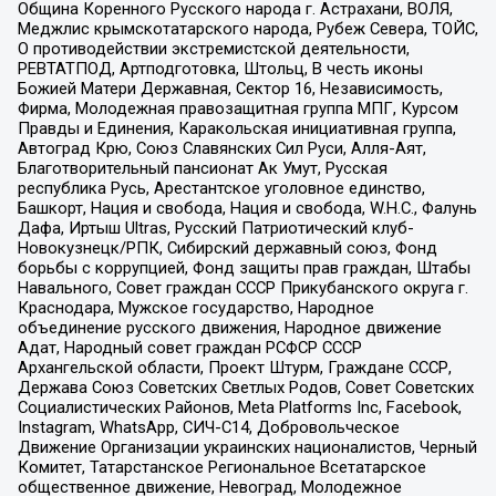
Община Коренного Русского народа г. Астрахани, ВОЛЯ,
Меджлис крымскотатарского народа, Рубеж Севера, ТОЙС,
О противодействии экстремистской деятельности,
РЕВТАТПОД, Артподготовка, Штольц, В честь иконы
Божией Матери Державная, Сектор 16, Независимость,
Фирма, Молодежная правозащитная группа МПГ, Курсом
Правды и Единения, Каракольская инициативная группа,
Автоград Крю, Союз Славянских Сил Руси, Алля-Аят,
Благотворительный пансионат Ак Умут, Русская
республика Русь, Арестантское уголовное единство,
Башкорт, Нация и свобода, Нация и свобода, W.H.С., Фалунь
Дафа, Иртыш Ultras, Русский Патриотический клуб-
Новокузнецк/РПК, Сибирский державный союз, Фонд
борьбы с коррупцией, Фонд защиты прав граждан, Штабы
Навального, Совет граждан СССР Прикубанского округа г.
Краснодара, Мужское государство, Народное
объединение русского движения, Народное движение
Адат, Народный совет граждан РСФСР СССР
Архангельской области, Проект Штурм, Граждане СССР,
Держава Союз Советских Светлых Родов, Совет Советских
Социалистических Районов, Meta Platforms Inc, Facebook,
Instagram, WhatsApp, СИЧ-С14, Добровольческое
Движение Организации украинских националистов, Черный
Комитет, Татарстанское Региональное Всетатарское
общественное движение, Невоград, Молодежное