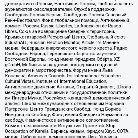
демократию в России, Настоящая Россия, Глобальная сеть
журналистов-расследователей, Служба поддержки,
Свободная Россия Берлин, Свободная Россия Северный
Рейн-Вестфалия, Фонд глобальной помощи, Антивоенный
комитет России, Russie-Libertes, La Asocicion de Rusos
Libres, Союз за возвращение Северных территорий,
Крымскотатарский Ресурсный Центр, Глобальный союз
IndustriALL, Russian Election Monitor, Article 19, Мнение
медиа, Федерация анархического черного креста, Радио
Свободная Европа, Германское общество изучения
Восточной Европы, Фонд имени Фридриха Эберта, XZ
gGmbH, Мобильная академия поддержки гендерной
демократии и миротворчества, Форум имени Льва
Копелева, American Councils for International Education,
Cultural Vistas, Institute of International Education,
Антивоенное движение Антальи, Открытый диалог, Школа
международных отношений и государственной политики
им Питера Мунка, Российско-канадский демократический
альянс, Школа международных отношений им Нормана
Патерсона, Центр Гражданских Свобод, Фонд Бориса
Немцова за Свободу, Фонд имени Фридриха Науманна за
свободу, Феминистское антивоенное сопротивление,
Комитет независимости Ингушетии, Прометей, Stop
Occupation of Karelia, Вернись живым, Фридом Хаус, СОТА
медиа, Либерально-демократическая Лига Украины