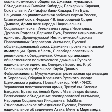
социалистическое общество, Джамаат мувахидов,
Объединенный Вилайат Кабарды, Балкарии и Карачая,
Союз славян, Ат-Такфир Валь-Хиджра, Пит Буль,
Национал-социалистическая рабочая партия России,
Славянский союз, Формат-18, Благородный Орден
Дьявола, Армия воли народа, Национальная
Социалистическая Инициатива города Череповца,
Духовно-Родовая Держава Русь, Русское национальное
единство, Древнерусской Инглистической церкви
Православных Староверов-Инглингов, Русский
общенациональный союз, Движение против нелегальной
иммиграции, Кровь и Честь, О свободе совести и о
религиозных объединениях, Омская организация
общественного политического движения Русское
национальное единство, Северное Братство, Клуб
Болельщиков Футбольного Клуба Динамо,
Файзрахманисты, Мусульманская религиозная организация
п. Боровский, Община Коренного Русского народа
Щелковского района, Правый сектор, УНА - УНСО,
Украинская повстанческая армия, Тризуб им. Степана
Бандеры, Братство, Белый Крест, Misanthropic division,
Религиозное объединение последователей инглиизма,
Народная Социальная Инициатива, TulaSkins,
Этнополитическое объединение Русские, Русское
национальное объединение Атака, Мечеть Мирмамеда,