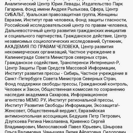
Аналитический Центр Юрия Левады, Издательство Парк
Гагарина, Фонд имени Андрея Рылькова, Сфера, Центр
СИБАЛЬТ, Уральская правозащитная группа, Женщины
Евразии, Институт прав человека, Фонд защиты гласности,
Российский исследовательский центр по правам человека,
Дальневосточный центр развития гражданских инициатив
и социального партнерства, Гражданское действие, Центр
независимых социологических исследований, Сутяжник,
АКАДЕМИЯ ПО ПРАВАМ ЧЕЛОВЕКА, Центр развития
некоммерческих организаций, Частное учреждение в
Калининграде Совета Министров северных стран,
Гражданское содействие, Трансперенси Интернешнл-Р,
Центр Защиты Прав Средств Массовой Информации,
Институт развития прессы - Сибирь, Частное учреждение в
Санкт-Петербурге Совета Министров Северных Стран,
Фонд поддержки свободы прессы, Гражданский контроль,
Человек и Закон, Общественная комиссия по сохранению
наследия академика Сахарова, Информационное
агентство МЕМО. РУ, Институт региональной прессы,
Институт Развития Свободы Информации, Экозащита!-
Женсовет, Общественный вердикт, Евразийская
антимонопольная ассоциация, Бедушев Петр Петрович,
Дзугкоева Регина Николаевна, Кривенко Сергей
Владимирович, Милославский Павел Юрьевич, Шнырова
Ольга Вадимовна, Чанышева Лилия Айратовна, Сидорович