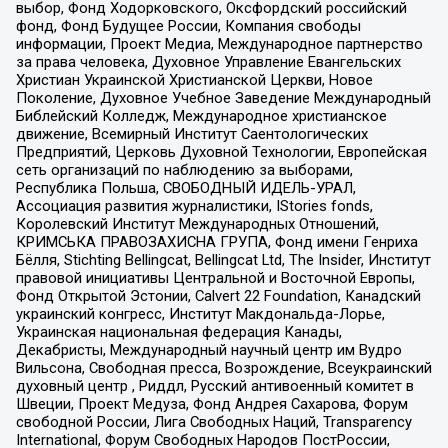
выбор, Фонд Ходорковского, Оксфордский российский
фонд, Фонд Будущее России, Компания свободы
информации, Проект Медиа, Международное партнерство
за права человека, Духовное Управление Евангельских
Христиан Украинской Христианской Церкви, Новое
Поколение, Духовное Учебное Заведение Международный
Библейский Колледж, Международное христианское
движение, Всемирный Институт Саентологических
Предприятий, Церковь Духовной Технологии, Европейская
сеть организаций по наблюдению за выборами,
Республика Польша, СВОБОДНЫЙ ИДЕЛЬ-УРАЛ,
Ассоциация развития журналистики, IStories fonds,
Королевский Институт Международных Отношений,
КРИМСЬКА ПРАВОЗАХИСНА ГРУПА, Фонд имени Генриха
Бёлля, Stichting Bellingcat, Bellingcat Ltd, The Insider, Институт
правовой инициативы Центральной и Восточной Европы,
Фонд Открытой Эстонии, Calvert 22 Foundation, Канадский
украинский конгресс, Институт Макдональда-Лорье,
Украинская национальная федерация Канады,
Декабристы, Международный научный центр им Вудро
Вильсона, Свободная пресса, Возрождение, Всеукраинский
духовный центр , Риддл, Русский антивоенный комитет в
Швеции, Проект Медуза, Фонд Андрея Сахарова, Форум
свободной России, Лига Свободных Наций, Transparеncy
International, Форум Свободных Народов ПостРоссии,