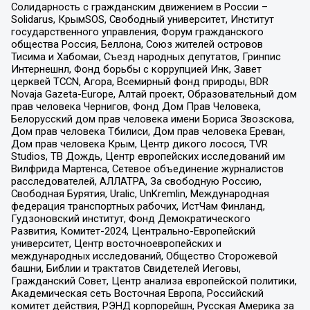
Солидарность с гражданским движением в России –
Solidarus, КрымSOS, Свободный университет, Институт
государственного управления, Форум гражданского
общества Россия, Беллона, Союз жителей островов
Тисима и Хабомаи, Съезд народных депутатов, Гринпис
Интернешнл, Фонд борьбы с коррупцией Инк, Завет
церквей TCCN, Агора, Всемирный фонд природы, BDR
Novaja Gazeta-Europe, Алтай проект, Образовательный дом
прав человека Чернигов, Фонд Дом Прав Человека,
Белорусский дом прав человека имени Бориса Звозскова,
Дом прав человека Тбилиси, Дом прав человека Ереван,
Дом прав человека Крым, Центр дикого лосося, TVR
Studios, ТВ Дождь, Центр европейских исследований им
Вилфрида Мартенса, Сетевое объединение журналистов
расследователей, АЛЛАТРА, За свободную Россию,
Свободная Бурятия, Uralic, UnKremlin, Международная
федерация транспортных рабочих, ИстЧам Финланд,
Гудзоновский институт, Фонд Демократического
Развития, Комитет-2024, Центрально-Европейский
университет, Центр восточноевропейских и
международных исследований, Общество Сторожевой
башни, Библии и трактатов Свидетелей Иеговы,
Гражданский Совет, Центр анализа европейской политики,
Академическая сеть Восточная Европа, Российский
комитет действия, РЭНД корпорейшн, Русская Америка за