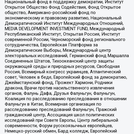
Национальный фонд в поддержку демократии, Институт
Открытое Общество Фонд Содействия, Фонд Открытое
общество, Американо-российский фонд по
экономическому и правовому развитию, Национальный
Демократический Институт Международных Отношений,
MEDIA DEVELOPMENT INVESTMENT FUND, Международный
Республиканский Институт, Открытая Россия, Институт
современной России, Черноморский фонд регионального
сотрудничества, Европейская Платформа за
Демократические Выборы, Международный центр
электоральных исследований, Германский фонд Маршалла
Соединенных Штатов, Тихоокеанский центр защиты
окружающей среды и природных ресурсов, Свободная
Россия, Всемирный конгресс украинцев, Атлантический
совет, Человек в беде, Европейский фонд за демократию,
Джеймстаунский фонд, Прожект Хармони, Родники
дракона, Врачи против насильственного извлечения
органов, Фалунь Дафа, Друзья Фалуньгун, Фалуньгун,
Коалиция по расследованию преследования в отношении
Фалуньгун в Китае, Всемирная организация по
расследованию преследований Фалуньгун, Пражский
гражданский центр, Ассоциация школ политических
исследований при Совете Европы, Центр либеральной
современности, Форум русскоязычных европейцев,
Немецко-русский обмен, Бард колледж, Европейский