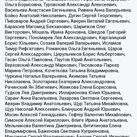
Ольга Борисовна, Туровский Александр Алексеевич,
Васильева Анастасия Евгеньевна, Ривина Анна Валерьевна,
Бойко Анатолий Николаевич, Дугин Сергей Георгиевич,
Пивоваров Андрей Сергеевич, Аверин Виталий Евгеньевич,
Барахоев Магомед Бекханович, Шарипков Олег
Викторович, Мошель Ирина Ароновна, Шведов Григорий
Сергеевич, Пономарев Лев Александрович, Каргалицкий
Борис Юльевич, Созаев Валерий Валерьевич, Исламов
Тимур Рифгатович, Романова Ольга Евгеньевна, Щаров
Сергей Алексадрович, Цирульников Борис Альбертович,
Гасан Ольга Павловна, Паутов Юрий Анатольевич,
Верховский Александр Маркович, Пислакова-Паркер
Марина Петровна, Кочеткова Татьяна Владимировна,
Чуркина Наталья Валерьевна, Акимова Татьяна
Николаевна, Золотарева Екатерина Александровна,
Рачинский Ян Збигневич, Жемкова Елена Борисовна,
Гудков Лев Дмитриевич, Илларионова Юлия Юрьевна,
Саранг Анна Васильевна, Захарова Светлана Сергеевна,
Аверин Владимир Анатольевич, Щур Татьяна Михайловна,
Щур Николай Алексеевич, Блинушов Андрей Юрьевич,
Мосин Алексей Геннадьевич, Гефтер Валентин Михайлович,
Симонов Алексей Кириллович, Флиге Ирина Анатольевна,
Мельникова Валентина Дмитриевна, Вититинова Елена
Владимировна, Баженова Светлана Куприяновна,
Максимов Сергей Владимирович, Беляев Сергей Иванович,