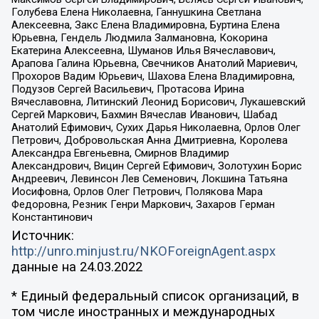
Голубева Елена Николаевна, Ганнушкина Светлана
Алексеевна, Закс Елена Владимировна, Буртина Елена
Юрьевна, Гендель Людмила Залмановна, Кокорина
Екатерина Алексеевна, Шуманов Илья Вячеславович,
Арапова Галина Юрьевна, Свечников Анатолий Мариевич,
Прохоров Вадим Юрьевич, Шахова Елена Владимировна,
Подузов Сергей Васильевич, Протасова Ирина
Вячеславовна, Литинский Леонид Борисович, Лукашевский
Сергей Маркович, Бахмин Вячеслав Иванович, Шабад
Анатолий Ефимович, Сухих Дарья Николаевна, Орлов Олег
Петрович, Добровольская Анна Дмитриевна, Королева
Александра Евгеньевна, Смирнов Владимир
Александрович, Вицин Сергей Ефимович, Золотухин Борис
Андреевич, Левинсон Лев Семенович, Локшина Татьяна
Иосифовна, Орлов Олег Петрович, Полякова Мара
Федоровна, Резник Генри Маркович, Захаров Герман
Константинович
Источник:
http://unro.minjust.ru/NKOForeignAgent.aspx
данные на
24.03.2022
* Единый федеральный список организаций, в
том числе иностранных и международных