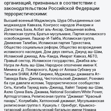
организаций, признанных в соответствии с
законодательством Российской Федерации
террористическими:
Высший военный Маджлисуль Шура Объединенных сил
моджахедов Кавказа, Конгресс народов Ичкерии и
Дагестана, База, Асбат аль-Ансар, Священная война,
Исламская группа, Братья-мусульмане, Партия исламского
освобождения, Лашкар-И-Тайба, Исламская группа,
Движение Талибан, Исламская партия Туркестана,
Общество социальных реформ, Общество возрождения
исламского наследия, Дом двух святых, Джунд аш-Шам,
Исламский джихад, Аль-Каида, Имарат Кавказ, АБТО,
Правый сектор, Исламское государство, Джабха аль-
Нусра ли-Ахль аш-Шам, Народное ополчение имени К.
Минина и Д. Пожарского, Аджр от Аллаха Субхану уа
Тагьаля SHAM, АУМ Синрике, Муджахеды джамаата Ат-
Тавхида Валь-Джихад, Чистопольский Джамаат, Рохнамо
ба суи давлати исломи, Террористическое сообщество
Сеть, Катиба Таухид валь-Джихад, Хайят Тахрир аш-Шам,
Ахлю Сунна Валь Джамаа, National Socialism/White Power,
Артподготовка, Религиозная группа “Джамаат “Красный
пахарь”, Колумбайн, Хатлонский джамаат, Мусульманская
религиозная группа п. Кушкуль г. Оренбург, Крымско-
татарский добровольческий батальон имени Номана