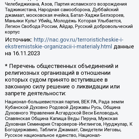
Челебиджихана, Азов, Партия исламского возрождения
Таджикистана, Народная самооборона, Дуббайский
джамаат, московская ячейка, Батал-Хаджи Белхороев,
Маньяки Культ Убийц, Молодёжь Которая Улыбается,
Легион Свобода России, Айдар, Русский добровольческий
корпус
Источник:
http://nac.gov.ru/terroristicheskie-i-
ekstremistskie-organizacii-i-materialy.html
данные
на
16.11.2023
* Перечень общественных объединений и
религиозных организаций в отношении
которых судом принято вступившее в
законную силу решение о ликвидации или
запрете деятельности:
Национал-большевистская партия, ВЕК РА, Рада земли
Кубанской Духовно Родовой Державы Русь, Община
Духовного Управления Асгардской Веси Беловодья,
Славянская Община Капища Веды Перуна, Мужская
Духовная Семинария Староверов-Инглингов, Нурджулар, К
Богодержавию, Таблиги Джамаат, Свидетели Иеговы,
Русское национальное единство, Национал-