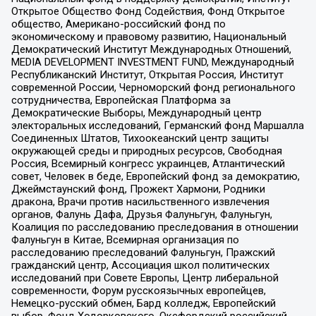
Открытое Общество Фонд Содействия, Фонд Открытое
общество, Американо-российский фонд по
экономическому и правовому развитию, Национальный
Демократический Институт Международных Отношений,
MEDIA DEVELOPMENT INVESTMENT FUND, Международный
Республиканский Институт, Открытая Россия, Институт
современной России, Черноморский фонд регионального
сотрудничества, Европейская Платформа за
Демократические Выборы, Международный центр
электоральных исследований, Германский фонд Маршалла
Соединенных Штатов, Тихоокеанский центр защиты
окружающей среды и природных ресурсов, Свободная
Россия, Всемирный конгресс украинцев, Атлантический
совет, Человек в беде, Европейский фонд за демократию,
Джеймстаунский фонд, Прожект Хармони, Родники
дракона, Врачи против насильственного извлечения
органов, Фалунь Дафа, Друзья Фалуньгун, Фалуньгун,
Коалиция по расследованию преследования в отношении
Фалуньгун в Китае, Всемирная организация по
расследованию преследований Фалуньгун, Пражский
гражданский центр, Ассоциация школ политических
исследований при Совете Европы, Центр либеральной
современности, Форум русскоязычных европейцев,
Немецко-русский обмен, Бард колледж, Европейский
выбор, Фонд Ходорковского, Оксфордский российский