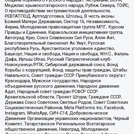
Община Коренного Русского народа г. Астрахани, ВОЛЯ,
Меджлис крымскотатарского народа, Рубеж Севера, ТОЙС,
О противодействии экстремистской деятельности,
РЕВТАТПОД, Артподготовка, Штольц, В честь иконы
Божией Матери Державная, Сектор 16, Независимость,
Фирма, Молодежная правозащитная группа МПГ, Курсом
Правды и Единения, Каракольская инициативная группа,
Автоград Крю, Союз Славянских Сил Руси, Алля-Аят,
Благотворительный пансионат Ак Умут, Русская
республика Русь, Арестантское уголовное единство,
Башкорт, Нация и свобода, Нация и свобода, W.H.С., Фалунь
Дафа, Иртыш Ultras, Русский Патриотический клуб-
Новокузнецк/РПК, Сибирский державный союз, Фонд
борьбы с коррупцией, Фонд защиты прав граждан, Штабы
Навального, Совет граждан СССР Прикубанского округа г.
Краснодара, Мужское государство, Народное
объединение русского движения, Народное движение
Адат, Народный совет граждан РСФСР СССР
Архангельской области, Проект Штурм, Граждане СССР,
Держава Союз Советских Светлых Родов, Совет Советских
Социалистических Районов, Meta Platforms Inc, Facebook,
Instagram, WhatsApp, СИЧ-С14, Добровольческое
Движение Организации украинских националистов, Черный
Комитет, Татарстанское Региональное Всетатарское
общественное движение, Невоград, Молодежное