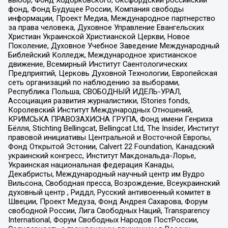
фонд, Фонд Будущее России, Компания свободы
информации, Проект Медиа, Международное партнерство
за права человека, Духовное Управление Евангельских
Христиан Украинской Христианской Церкви, Новое
Поколение, Духовное Учебное Заведение Международный
Библейский Колледж, Международное христианское
движение, Всемирный Институт Саентологических
Предприятий, Церковь Духовной Технологии, Европейская
сеть организаций по наблюдению за выборами,
Республика Польша, СВОБОДНЫЙ ИДЕЛЬ-УРАЛ,
Ассоциация развития журналистики, IStories fonds,
Королевский Институт Международных Отношений,
КРИМСЬКА ПРАВОЗАХИСНА ГРУПА, Фонд имени Генриха
Бёлля, Stichting Bellingcat, Bellingcat Ltd, The Insider, Институт
правовой инициативы Центральной и Восточной Европы,
Фонд Открытой Эстонии, Calvert 22 Foundation, Канадский
украинский конгресс, Институт Макдональда-Лорье,
Украинская национальная федерация Канады,
Декабристы, Международный научный центр им Вудро
Вильсона, Свободная пресса, Возрождение, Всеукраинский
духовный центр , Риддл, Русский антивоенный комитет в
Швеции, Проект Медуза, Фонд Андрея Сахарова, Форум
свободной России, Лига Свободных Наций, Transparеncy
International, Форум Свободных Народов ПостРоссии,