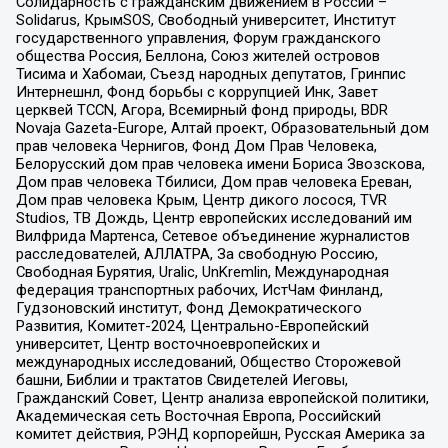
Солидарность с гражданским движением в России –
Solidarus, КрымSOS, Свободный университет, Институт
государственного управления, Форум гражданского
общества Россия, Беллона, Союз жителей островов
Тисима и Хабомаи, Съезд народных депутатов, Гринпис
Интернешнл, Фонд борьбы с коррупцией Инк, Завет
церквей TCCN, Агора, Всемирный фонд природы, BDR
Novaja Gazeta-Europe, Алтай проект, Образовательный дом
прав человека Чернигов, Фонд Дом Прав Человека,
Белорусский дом прав человека имени Бориса Звозскова,
Дом прав человека Тбилиси, Дом прав человека Ереван,
Дом прав человека Крым, Центр дикого лосося, TVR
Studios, ТВ Дождь, Центр европейских исследований им
Вилфрида Мартенса, Сетевое объединение журналистов
расследователей, АЛЛАТРА, За свободную Россию,
Свободная Бурятия, Uralic, UnKremlin, Международная
федерация транспортных рабочих, ИстЧам Финланд,
Гудзоновский институт, Фонд Демократического
Развития, Комитет-2024, Центрально-Европейский
университет, Центр восточноевропейских и
международных исследований, Общество Сторожевой
башни, Библии и трактатов Свидетелей Иеговы,
Гражданский Совет, Центр анализа европейской политики,
Академическая сеть Восточная Европа, Российский
комитет действия, РЭНД корпорейшн, Русская Америка за