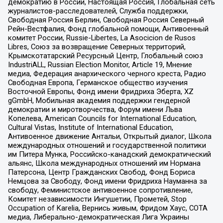
демократию в России, Настоящая Россия, Глобальная сеть
журналистов-расследователей, Служба поддержки,
Свободная Россия Берлин, Свободная Россия Северный
Рейн-Вестфалия, Фонд глобальной помощи, Антивоенный
комитет России, Russie-Libertes, La Asocicion de Rusos
Libres, Союз за возвращение Северных территорий,
Крымскотатарский Ресурсный Центр, Глобальный союз
IndustriALL, Russian Election Monitor, Article 19, Мнение
медиа, Федерация анархического черного креста, Радио
Свободная Европа, Германское общество изучения
Восточной Европы, Фонд имени Фридриха Эберта, XZ
gGmbH, Мобильная академия поддержки гендерной
демократии и миротворчества, Форум имени Льва
Копелева, American Councils for International Education,
Cultural Vistas, Institute of International Education,
Антивоенное движение Антальи, Открытый диалог, Школа
международных отношений и государственной политики
им Питера Мунка, Российско-канадский демократический
альянс, Школа международных отношений им Нормана
Патерсона, Центр Гражданских Свобод, Фонд Бориса
Немцова за Свободу, Фонд имени Фридриха Науманна за
свободу, Феминистское антивоенное сопротивление,
Комитет независимости Ингушетии, Прометей, Stop
Occupation of Karelia, Вернись живым, Фридом Хаус, СОТА
медиа, Либерально-демократическая Лига Украины