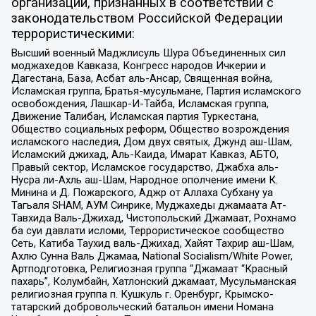
организаций, признанных в соответствии с
законодательством Российской Федерации
террористическими:
Высший военный Маджлисуль Шура Объединенных сил
моджахедов Кавказа, Конгресс народов Ичкерии и
Дагестана, База, Асбат аль-Ансар, Священная война,
Исламская группа, Братья-мусульмане, Партия исламского
освобождения, Лашкар-И-Тайба, Исламская группа,
Движение Талибан, Исламская партия Туркестана,
Общество социальных реформ, Общество возрождения
исламского наследия, Дом двух святых, Джунд аш-Шам,
Исламский джихад, Аль-Каида, Имарат Кавказ, АБТО,
Правый сектор, Исламское государство, Джабха аль-
Нусра ли-Ахль аш-Шам, Народное ополчение имени К.
Минина и Д. Пожарского, Аджр от Аллаха Субхану уа
Тагьаля SHAM, АУМ Синрике, Муджахеды джамаата Ат-
Тавхида Валь-Джихад, Чистопольский Джамаат, Рохнамо
ба суи давлати исломи, Террористическое сообщество
Сеть, Катиба Таухид валь-Джихад, Хайят Тахрир аш-Шам,
Ахлю Сунна Валь Джамаа, National Socialism/White Power,
Артподготовка, Религиозная группа “Джамаат “Красный
пахарь”, Колумбайн, Хатлонский джамаат, Мусульманская
религиозная группа п. Кушкуль г. Оренбург, Крымско-
татарский добровольческий батальон имени Номана