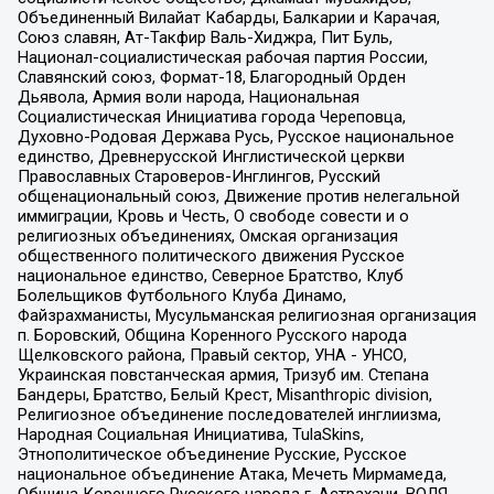
Объединенный Вилайат Кабарды, Балкарии и Карачая,
Союз славян, Ат-Такфир Валь-Хиджра, Пит Буль,
Национал-социалистическая рабочая партия России,
Славянский союз, Формат-18, Благородный Орден
Дьявола, Армия воли народа, Национальная
Социалистическая Инициатива города Череповца,
Духовно-Родовая Держава Русь, Русское национальное
единство, Древнерусской Инглистической церкви
Православных Староверов-Инглингов, Русский
общенациональный союз, Движение против нелегальной
иммиграции, Кровь и Честь, О свободе совести и о
религиозных объединениях, Омская организация
общественного политического движения Русское
национальное единство, Северное Братство, Клуб
Болельщиков Футбольного Клуба Динамо,
Файзрахманисты, Мусульманская религиозная организация
п. Боровский, Община Коренного Русского народа
Щелковского района, Правый сектор, УНА - УНСО,
Украинская повстанческая армия, Тризуб им. Степана
Бандеры, Братство, Белый Крест, Misanthropic division,
Религиозное объединение последователей инглиизма,
Народная Социальная Инициатива, TulaSkins,
Этнополитическое объединение Русские, Русское
национальное объединение Атака, Мечеть Мирмамеда,