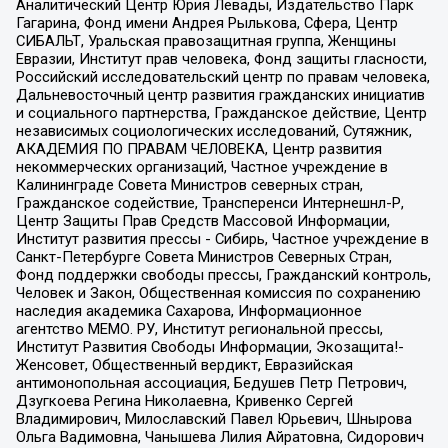
Аналитический Центр Юрия Левады, Издательство Парк
Гагарина, Фонд имени Андрея Рылькова, Сфера, Центр
СИБАЛЬТ, Уральская правозащитная группа, Женщины
Евразии, Институт прав человека, Фонд защиты гласности,
Российский исследовательский центр по правам человека,
Дальневосточный центр развития гражданских инициатив
и социального партнерства, Гражданское действие, Центр
независимых социологических исследований, Сутяжник,
АКАДЕМИЯ ПО ПРАВАМ ЧЕЛОВЕКА, Центр развития
некоммерческих организаций, Частное учреждение в
Калининграде Совета Министров северных стран,
Гражданское содействие, Трансперенси Интернешнл-Р,
Центр Защиты Прав Средств Массовой Информации,
Институт развития прессы - Сибирь, Частное учреждение в
Санкт-Петербурге Совета Министров Северных Стран,
Фонд поддержки свободы прессы, Гражданский контроль,
Человек и Закон, Общественная комиссия по сохранению
наследия академика Сахарова, Информационное
агентство МЕМО. РУ, Институт региональной прессы,
Институт Развития Свободы Информации, Экозащита!-
Женсовет, Общественный вердикт, Евразийская
антимонопольная ассоциация, Бедушев Петр Петрович,
Дзугкоева Регина Николаевна, Кривенко Сергей
Владимирович, Милославский Павел Юрьевич, Шнырова
Ольга Вадимовна, Чанышева Лилия Айратовна, Сидорович