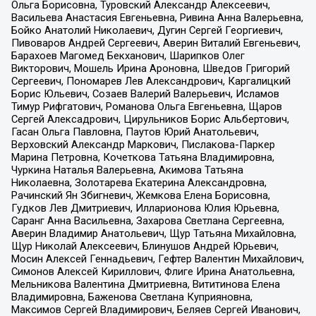
Ольга Борисовна, Туровский Александр Алексеевич,
Васильева Анастасия Евгеньевна, Ривина Анна Валерьевна,
Бойко Анатолий Николаевич, Дугин Сергей Георгиевич,
Пивоваров Андрей Сергеевич, Аверин Виталий Евгеньевич,
Барахоев Магомед Бекханович, Шарипков Олег
Викторович, Мошель Ирина Ароновна, Шведов Григорий
Сергеевич, Пономарев Лев Александрович, Каргалицкий
Борис Юльевич, Созаев Валерий Валерьевич, Исламов
Тимур Рифгатович, Романова Ольга Евгеньевна, Щаров
Сергей Алексадрович, Цирульников Борис Альбертович,
Гасан Ольга Павловна, Паутов Юрий Анатольевич,
Верховский Александр Маркович, Пислакова-Паркер
Марина Петровна, Кочеткова Татьяна Владимировна,
Чуркина Наталья Валерьевна, Акимова Татьяна
Николаевна, Золотарева Екатерина Александровна,
Рачинский Ян Збигневич, Жемкова Елена Борисовна,
Гудков Лев Дмитриевич, Илларионова Юлия Юрьевна,
Саранг Анна Васильевна, Захарова Светлана Сергеевна,
Аверин Владимир Анатольевич, Щур Татьяна Михайловна,
Щур Николай Алексеевич, Блинушов Андрей Юрьевич,
Мосин Алексей Геннадьевич, Гефтер Валентин Михайлович,
Симонов Алексей Кириллович, Флиге Ирина Анатольевна,
Мельникова Валентина Дмитриевна, Вититинова Елена
Владимировна, Баженова Светлана Куприяновна,
Максимов Сергей Владимирович, Беляев Сергей Иванович,