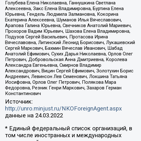
Голубева Елена Николаевна, Ганнушкина Светлана
Алексеевна, Закс Елена Владимировна, Буртина Елена
Юрьевна, Гендель Людмила Залмановна, Кокорина
Екатерина Алексеевна, Шуманов Илья Вячеславович,
Арапова Галина Юрьевна, Свечников Анатолий Мариевич,
Прохоров Вадим Юрьевич, Шахова Елена Владимировна,
Подузов Сергей Васильевич, Протасова Ирина
Вячеславовна, Литинский Леонид Борисович, Лукашевский
Сергей Маркович, Бахмин Вячеслав Иванович, Шабад
Анатолий Ефимович, Сухих Дарья Николаевна, Орлов Олег
Петрович, Добровольская Анна Дмитриевна, Королева
Александра Евгеньевна, Смирнов Владимир
Александрович, Вицин Сергей Ефимович, Золотухин Борис
Андреевич, Левинсон Лев Семенович, Локшина Татьяна
Иосифовна, Орлов Олег Петрович, Полякова Мара
Федоровна, Резник Генри Маркович, Захаров Герман
Константинович
Источник:
http://unro.minjust.ru/NKOForeignAgent.aspx
данные на
24.03.2022
* Единый федеральный список организаций, в
том числе иностранных и международных