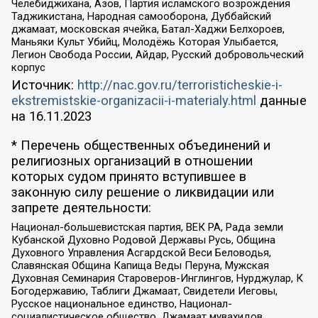
Челебиджихана, Азов, Партия исламского возрождения
Таджикистана, Народная самооборона, Дуббайский
джамаат, московская ячейка, Батал-Хаджи Белхороев,
Маньяки Культ Убийц, Молодёжь Которая Улыбается,
Легион Свобода России, Айдар, Русский добровольческий
корпус
Источник:
http://nac.gov.ru/terroristicheskie-i-
ekstremistskie-organizacii-i-materialy.html
данные
на
16.11.2023
* Перечень общественных объединений и
религиозных организаций в отношении
которых судом принято вступившее в
законную силу решение о ликвидации или
запрете деятельности:
Национал-большевистская партия, ВЕК РА, Рада земли
Кубанской Духовно Родовой Державы Русь, Община
Духовного Управления Асгардской Веси Беловодья,
Славянская Община Капища Веды Перуна, Мужская
Духовная Семинария Староверов-Инглингов, Нурджулар, К
Богодержавию, Таблиги Джамаат, Свидетели Иеговы,
Русское национальное единство, Национал-
социалистическое общество, Джамаат мувахидов,