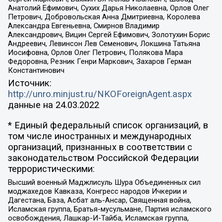
Анатолий Ефимович, Сухих Дарья Николаевна, Орлов Олег
Петрович, Добровольская Анна Дмитриевна, Королева
Александра Евгеньевна, Смирнов Владимир
Александрович, Вицин Сергей Ефимович, Золотухин Борис
Андреевич, Левинсон Лев Семенович, Локшина Татьяна
Иосифовна, Орлов Олег Петрович, Полякова Мара
Федоровна, Резник Генри Маркович, Захаров Герман
Константинович
Источник:
http://unro.minjust.ru/NKOForeignAgent.aspx
данные на
24.03.2022
* Единый федеральный список организаций, в
том числе иностранных и международных
организаций, признанных в соответствии с
законодательством Российской Федерации
террористическими:
Высший военный Маджлисуль Шура Объединенных сил
моджахедов Кавказа, Конгресс народов Ичкерии и
Дагестана, База, Асбат аль-Ансар, Священная война,
Исламская группа, Братья-мусульмане, Партия исламского
освобождения, Лашкар-И-Тайба, Исламская группа,