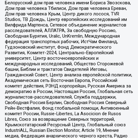
Белорусский дом прав человека имени Бориса Звозскова,
Дом прав человека Тбилиси, Дом прав человека Ереван,
Дом прав человека Крым, Центр дикого лосося, TVR
Studios, ТВ Дождь, Центр европейских исследований им
Вилфрида Мартенса, Сетевое объединение журналистов
расследователей, АЛЛАТРА, За свободную Россию,
Свободная Бурятия, Uralic, UnKremlin, Международная
федерация транспортных рабочих, ИстЧам Финланд,
Гудзоновский институт, Фонд Демократического
Развития, Комитет-2024, Центрально-Европейский
университет, Центр восточноевропейских и
международных исследований, Общество Сторожевой
башни, Библии и трактатов Свидетелей Иеговы,
Гражданский Совет, Центр анализа европейской политики,
Академическая сеть Восточная Европа, Российский
комитет действия, РЭНД корпорейшн, Русская Америка за
демократию в России, Настоящая Россия, Глобальная сеть
журналистов-расследователей, Служба поддержки,
Свободная Россия Берлин, Свободная Россия Северный
Рейн-Вестфалия, Фонд глобальной помощи, Антивоенный
комитет России, Russie-Libertes, La Asocicion de Rusos
Libres, Союз за возвращение Северных территорий,
Крымскотатарский Ресурсный Центр, Глобальный союз
IndustriALL, Russian Election Monitor, Article 19, Мнение
медиа, Федерация анархического черного креста, Радио