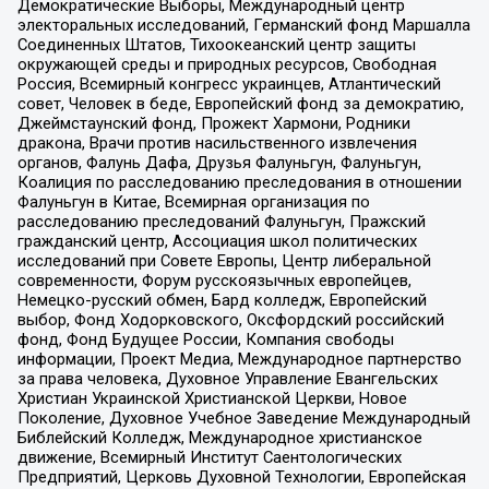
Демократические Выборы, Международный центр
электоральных исследований, Германский фонд Маршалла
Соединенных Штатов, Тихоокеанский центр защиты
окружающей среды и природных ресурсов, Свободная
Россия, Всемирный конгресс украинцев, Атлантический
совет, Человек в беде, Европейский фонд за демократию,
Джеймстаунский фонд, Прожект Хармони, Родники
дракона, Врачи против насильственного извлечения
органов, Фалунь Дафа, Друзья Фалуньгун, Фалуньгун,
Коалиция по расследованию преследования в отношении
Фалуньгун в Китае, Всемирная организация по
расследованию преследований Фалуньгун, Пражский
гражданский центр, Ассоциация школ политических
исследований при Совете Европы, Центр либеральной
современности, Форум русскоязычных европейцев,
Немецко-русский обмен, Бард колледж, Европейский
выбор, Фонд Ходорковского, Оксфордский российский
фонд, Фонд Будущее России, Компания свободы
информации, Проект Медиа, Международное партнерство
за права человека, Духовное Управление Евангельских
Христиан Украинской Христианской Церкви, Новое
Поколение, Духовное Учебное Заведение Международный
Библейский Колледж, Международное христианское
движение, Всемирный Институт Саентологических
Предприятий, Церковь Духовной Технологии, Европейская