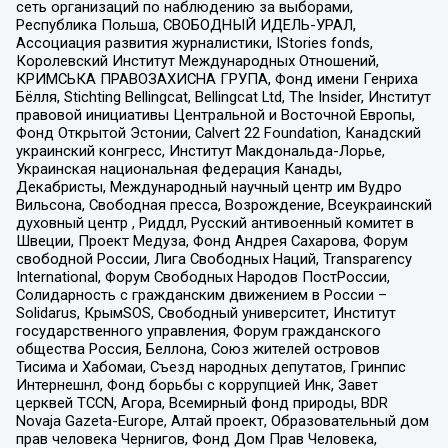
сеть организаций по наблюдению за выборами,
Республика Польша, СВОБОДНЫЙ ИДЕЛЬ-УРАЛ,
Ассоциация развития журналистики, IStories fonds,
Королевский Институт Международных Отношений,
КРИМСЬКА ПРАВОЗАХИСНА ГРУПА, Фонд имени Генриха
Бёлля, Stichting Bellingcat, Bellingcat Ltd, The Insider, Институт
правовой инициативы Центральной и Восточной Европы,
Фонд Открытой Эстонии, Calvert 22 Foundation, Канадский
украинский конгресс, Институт Макдональда-Лорье,
Украинская национальная федерация Канады,
Декабристы, Международный научный центр им Вудро
Вильсона, Свободная пресса, Возрождение, Всеукраинский
духовный центр , Риддл, Русский антивоенный комитет в
Швеции, Проект Медуза, Фонд Андрея Сахарова, Форум
свободной России, Лига Свободных Наций, Transparеncy
International, Форум Свободных Народов ПостРоссии,
Солидарность с гражданским движением в России –
Solidarus, КрымSOS, Свободный университет, Институт
государственного управления, Форум гражданского
общества Россия, Беллона, Союз жителей островов
Тисима и Хабомаи, Съезд народных депутатов, Гринпис
Интернешнл, Фонд борьбы с коррупцией Инк, Завет
церквей TCCN, Агора, Всемирный фонд природы, BDR
Novaja Gazeta-Europe, Алтай проект, Образовательный дом
прав человека Чернигов, Фонд Дом Прав Человека,