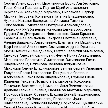
Сергей Алексадрович, Цирульников Борис Альбертович,
Гасан Ольга Павловна, Паутов Юрий Анатольевич,
Верховский Александр Маркович, Пислакова-Паркер
Марина Петровна, Кочеткова Татьяна Владимировна,
Чуркина Наталья Валерьевна, Акимова Татьяна
Николаевна, Золотарева Екатерина Александровна,
Рачинский Ян Збигневич, Жемкова Елена Борисовна,
Гудков Лев Дмитриевич, Илларионова Юлия Юрьевна,
Саранг Анна Васильевна, Захарова Светлана Сергеевна,
Аверин Владимир Анатольевич, Щур Татьяна Михайловна,
Щур Николай Алексеевич, Блинушов Андрей Юрьевич,
Мосин Алексей Геннадьевич, Гефтер Валентин Михайлович,
Симонов Алексей Кириллович, Флиге Ирина Анатольевна,
Мельникова Валентина Дмитриевна, Вититинова Елена
Владимировна, Баженова Светлана Куприяновна,
Максимов Сергей Владимирович, Беляев Сергей Иванович,
Голубева Елена Николаевна, Ганнушкина Светлана
Алексеевна, Закс Елена Владимировна, Буртина Елена
Юрьевна, Гендель Людмила Залмановна, Кокорина
Екатерина Алексеевна, Шуманов Илья Вячеславович,
Арапова Галина Юрьевна, Свечников Анатолий Мариевич,
Прохоров Вадим Юрьевич, Шахова Елена Владимировна,
Подузов Сергей Васильевич, Протасова Ирина
Вячеславовна, Литинский Леонид Борисович, Лукашевский
Сергей Маркович, Бахмин Вячеслав Иванович, Шабад