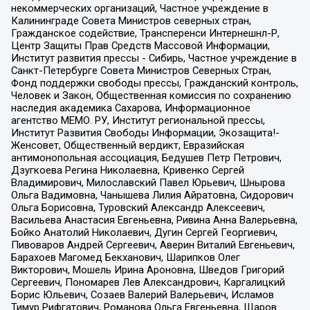
некоммерческих организаций, Частное учреждение в
Калининграде Совета Министров северных стран,
Гражданское содействие, Трансперенси Интернешнл-Р,
Центр Защиты Прав Средств Массовой Информации,
Институт развития прессы - Сибирь, Частное учреждение в
Санкт-Петербурге Совета Министров Северных Стран,
Фонд поддержки свободы прессы, Гражданский контроль,
Человек и Закон, Общественная комиссия по сохранению
наследия академика Сахарова, Информационное
агентство МЕМО. РУ, Институт региональной прессы,
Институт Развития Свободы Информации, Экозащита!-
Женсовет, Общественный вердикт, Евразийская
антимонопольная ассоциация, Бедушев Петр Петрович,
Дзугкоева Регина Николаевна, Кривенко Сергей
Владимирович, Милославский Павел Юрьевич, Шнырова
Ольга Вадимовна, Чанышева Лилия Айратовна, Сидорович
Ольга Борисовна, Туровский Александр Алексеевич,
Васильева Анастасия Евгеньевна, Ривина Анна Валерьевна,
Бойко Анатолий Николаевич, Дугин Сергей Георгиевич,
Пивоваров Андрей Сергеевич, Аверин Виталий Евгеньевич,
Барахоев Магомед Бекханович, Шарипков Олег
Викторович, Мошель Ирина Ароновна, Шведов Григорий
Сергеевич, Пономарев Лев Александрович, Каргалицкий
Борис Юльевич, Созаев Валерий Валерьевич, Исламов
Тимур Рифгатович, Романова Ольга Евгеньевна, Щаров