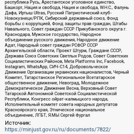
республика Русь, Арестантское уголовное единство,
Башкорт, Нация и свобода, Нация и свобода, W.H.С., Фалунь
Дафа, Иртыш Ultras, Русский Патриотический клуб-
Новокузнецк/РПК, Сибирский державный союз, Фонд
борьбы с коррупцией, Фонд защиты прав граждан, Штабы
Навального, Совет граждан СССР Прикубанского округа г.
Краснодара, Мужское государство, Народное
объединение русского движения, Народное движение
Адат, Народный совет граждан РСФСР СССР
Архангельской области, Проект Штурм, Граждане СССР,
Держава Союз Советских Светлых Родов, Совет Советских
Социалистических Районов, Meta Platforms Inc, Facebook,
Instagram, WhatsApp, СИЧ-С14, Добровольческое
Движение Организации украинских националистов, Черный
Комитет, Татарстанское Региональное Всетатарское
общественное движение, Невоград, Молодежное
Демократическое Движение Весна, Верховный Совет
Татарской Автономной Советской Социалистической
Республики, Конгресс ойрат-калмыцкого народа,
Исполнительный комитет совета народных депутатов
Красноярского края, Этническое национальное
объединение, ЛГБТ, Я.МЫ Сергей Фургал
Источник:
https://minjust.gov.ru/ru/documents/7822/