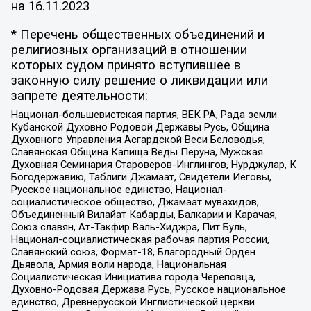
на
16.11.2023
* Перечень общественных объединений и
религиозных организаций в отношении
которых судом принято вступившее в
законную силу решение о ликвидации или
запрете деятельности:
Национал-большевистская партия, ВЕК РА, Рада земли
Кубанской Духовно Родовой Державы Русь, Община
Духовного Управления Асгардской Веси Беловодья,
Славянская Община Капища Веды Перуна, Мужская
Духовная Семинария Староверов-Инглингов, Нурджулар, К
Богодержавию, Таблиги Джамаат, Свидетели Иеговы,
Русское национальное единство, Национал-
социалистическое общество, Джамаат мувахидов,
Объединенный Вилайат Кабарды, Балкарии и Карачая,
Союз славян, Ат-Такфир Валь-Хиджра, Пит Буль,
Национал-социалистическая рабочая партия России,
Славянский союз, Формат-18, Благородный Орден
Дьявола, Армия воли народа, Национальная
Социалистическая Инициатива города Череповца,
Духовно-Родовая Держава Русь, Русское национальное
единство, Древнерусской Инглистической церкви