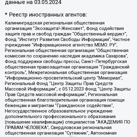
данные на
03.05.2024
* Реестр иностранных агентов:
Калининградская региональная общественная организация "Экозащита!-Женсовет", Фонд содействия защите прав и свобод граждан "Общественный вердикт", Фонд "Институт Развития Свободы Информации", Частное учреждение "Информационное агентство МЕМО. РУ", Региональная общественная организация "Общественная комиссия по сохранению наследия академика Сахарова", Фонд поддержки свободы прессы, Санкт-Петербургская общественная правозащитная организация "Гражданский контроль", Межрегиональная общественная организация "Информационно-просветительский центр "Мемориал", Региональный Фонд "Центр Защиты Прав Средств Массовой Информации", с 05.12.2023 Фонд "Центр Защиты Прав Средств массовой информации", Региональная общественная благотворительная организация помощи беженцам и мигрантам "Гражданское содействие", Негосударственное образовательное учреждение дополнительного профессионального образования (повышение квалификации) специалистов "АКАДЕМИЯ ПО ПРАВАМ ЧЕЛОВЕКА", Свердловская региональная общественная организация "Сутяжник", Автономная некоммерческая организация "Центр независимых социологических исследований", Союз общественных объединений "Российский исследовательский центр по правам человека", Региональное общественное учреждение научно-информационный центр "МЕМОРИАЛ", Некоммерческая организация "Фонд защиты гласности", Автономная некоммерческая организация "Институт прав человека", Городская общественная организация "Екатеринбургское общество "МЕМОРИАЛ", Городская общественная организация "Рязанское историко-просветительское и правозащитное общество "Мемориал" (Рязанский Мемориал), Челябинский региональный орган общественной самодеятельности – женское общественное объединение "Женщины Евразии", Челябинский региональный орган общественной самодеятельности "Уральская правозащитная группа", Фонд содействия защите здоровья и социальной справедливости имени Андрея Рылькова, Автономная Некоммерческая Организация "Аналитический Центр Юрия Левады", Автономная некоммерческая организация социальной поддержки населения "Проект Апрель", Региональная общественная организация помощи женщинам и детям, находящимся в кризисной ситуации "Информационно-методический центр "Анна", Фонд содействия развитию массовых коммуникаций и правовому просвещению "Так-так-Так", Фонд содействия устойчивому развитию "Серебряная тайга", Свердловский региональный общественный фонд социальных проектов "Новое время", "Idel.Реалии", Кавказ.Реалии, Крым.Реалии, Телеканал Настоящее Время, Татаро-башкирская служба Радио Свобода (Azatliq Radiosi), Радио Свободная Европа/Радио Свобода (PCE/PC), "Сибирь.Реалии", "Фактограф", Благотворительный фонд помощи осужденным и их семьям, Автономная некоммерческая организация "Институт глобализации и социальных движений", Фонд "В защиту прав заключенных", Частное учреждение "Центр поддержки и содействия развитию средств массовой информации", Пензенский региональный общественный благотворительный фонд "Гражданский союз", "Север.Реалии", Некоммерческая организация Фонд "Правовая инициатива", Общество с ограниченной ответственностью "Радио Свободная Европа/Радио Свобода", Чешское информационное агентство "MEDIUM-ORIENT", Красноярская региональная общественная организация "Мы против СПИДа", Камалягин Денис Николаевич, Маркелов Сергей Евгеньевич, Пономарев Лев Александрович, Савицкая Людмила Алексеевна, Автономная некоммерческая организация "Центр по работе с проблемой насилия "НАСИЛИЮ.НЕТ", Межрегиональный профессиональный союз работников здравоохранения "Альянс врачей", Юридическое лицо, зарегистрированное в Латвийской Республике, SIA "Medusa Project" (регистрационный номер 40103797863, дата регистрации 10.06.2014), Некоммерческая организация "Фонд по борьбе с коррупцией", Автономная некоммерческая организация "Институт права и публичной политики", Баданин Роман Сергеевич, Гликин Максим Александрович, Железнова Мария Михайловна, Лукьянова Юлия Сергеевна, Маетная Елизавета Витальевна, Маняхин Петр Борисович, Чуракова Ольга Владимировна, Ярош Юлия Петровна, Юридическое лицо "The Insider SIA", зарегистрированное в Риге, Латвийская Республика (дата регистрации 26.06.2015), являющееся администратором доменного имени интернет-издания "The Insider SIA", https://theins.ru, Постернак Алексей Евгеньевич, Рубин Михаил Аркадьевич, Анин Роман Александрович, Юридическое лицо Istories fonds, зарегистрированное в Латвийской Республике (регистрационный номер 50008295751, дата регистрации 24.02.2020), Великовский Дмитрий Александрович, Долинина Ирина Николаевна, Мароховская Алеся Алексеевна, Шлейнов Роман Юрьевич, Шмагун Олеся Валентиновна, Общество с ограниченной ответственностью "Альтаир 2021", Общество с ограниченной ответственностью "Вега 2021", Общество с ограниченной ответственностью "Главный редактор 2021", Общество с ограниченной ответственностью "Ромашки монолит", Важенков Артем Валерьевич, Ивановская областная общественная организация "Центр гендерных исследований", Гурман Юрий Альбертович, Медиапроект "ОВД-Инфо", Егоров Владимир Владимирович, Жилинский Владимир Александрович, Общество с ограниченной ответственностью "ЗП", Иванова София Юрьевна, Карезина Инна Павловна, Кильтау Екатерина Викторовна, Петров Алексей Викторович, Пискунов Сергей Евгеньевич, Смирнов Сергей Сергеевич, Тихонов Михаил Сергеевич, Общество с ограниченной ответственностью "ЖУРНАЛИСТ-ИНОСТРАННЫЙ АГЕНТ", Арапова Галина Юрьевна, Вольтская Татьяна Анатольевна, Американская компания "Mason G.E.S. Anonymous Foundation" (США), являющаяся владельцем интернет-издания https://mnews.world/, Компания "Stichting Bellingcat", зарегистрированная в Нидерландах (дата регистрации 11.07.2018), Захаров Андрей Вячеславович, Клепиковская Екатерина Дмитриевна, Общество с ограниченной ответственностью "МЕМО", Перл Роман Александрович, Симонов Евгений Алексеевич, Соловьева Елена Анатольевна, Сотников Даниил Владимирович, Сурначева Елизавета Дмитриевна, Автономная некоммерческая организация по защите прав человека и информированию населения "Якутия – Наше Мнение", Общество с ограниченной ответственностью "Москоу диджитал медиа", с 26.01.2023 Общество с ограниченной ответственностью "Чайка Белые сады", Ветошкина Валерия Валерьевна, Заговора Максим Александрович, Межрегиональное общественное движение "Российская ЛГБТ - сеть", Оленичев Максим Владимирович, Павлов Иван Юрьевич, Скворцова Елена Сергеевна, Общество с ограниченной ответственностью "Как бы инагент", Кочетков Игорь Викторович, Общество с ограниченной ответственностью "Честные выборы", Еланчик Олег Александрович, Общество с ограниченной ответственностью "Нобелевский призыв", Гималова Регина Эмилевна, Григорьев Андрей Валерьевич, Григорьева Алина Александровна, Ассоциация по содействию защите прав призывников, альтернативнослужащих и военнослужащих "Правозащитная группа "Гражданин.Армия.Право", Хисамова Регина Фаритовна, Автономная некоммерческая организация по реализации социально-правовых программ "Лилит", Дальневосточное общественное движение "Маяк", Санкт-Петербургская ЛГБТ-инициативная группа "Выход", Инициативная группа ЛГБТ+ "Реверс", Алексеев Андрей Викторович, Бекбулатова Таисия Львовна, Беляев Иван Михайлович, Владыкина Елена Сергеевна, Гельман Марат Александрович, Никульшина Вероника Юрьевна, Толоконникова Надежда Андреевна, Шендерович Виктор Анатольевич, Общество с ограниченной ответственностью "Данное сообщение", Общество с ограниченной ответственностью Издательский дом "Новая глава", Айнбиндер Александра Александровна, Московский комьюнити-центр для ЛГБТ+инициатив, Благотворительный фонд развития филантропии, Deutsche Welle (Германия, Kurt-Schumacher-Strasse 3, 53113 Bonn), Борзунова Мария Михайловна, Воробьев Виктор Викторович, Голубева Анна Львовна, Константинова Алла Михайловна, Малкова Ирина Владимировна, Мурадов Мурад Абдулгалимович, Осетинская Елизавета Николаевна, Понасенков Евгений Николаевич, Ганапольский Матвей Юрьевич, Киселев Евгений Алексеевич, Борухович Ирина Григорьевна, Дремин Иван Тимофеевич, Дубровский Дмитрий Викторович, Красноярская региональная общественная организация поддержки и развития альтернативных образовательных технологий и межкультурных коммуникаций "ИНТЕРРА", Маяковская Екатерина Алексеевна, Фейгин Марк Захарович, Филимонов Андрей Викторович, Дзугкоева Регина Николаевна, Доброхотов Роман Александрович, Дудь Юрий Александрович, Елкин Сергей Владимирович, Кругликов Кирилл Игоревич, Сабунаева Мария Леонидовна, Семенов Алексей Владимирович, Шаинян Карен Багратович, Шульман Екатерина Михайловна, Асафьев Артур Валерьевич, Вахштайн Виктор Семенович, Венедиктов Алексей Алексеевич, Лушникова Екатерина Евгеньевна, Волков Леонид Михайлович, Невзоров Александр Глебович, Пархоменко Сергей Борисович, Сироткин Ярослав Николаевич, Кара-Мурза Владимир Владимирович, Баранова Наталья Владимировна, Гозман Леонид Яковлевич, Кагарлицкий Борис Юльевич, Климарев Михаил Валерьевич, Милов Владимир Станиславович, Автономная некоммерческая организация Краснодарский центр современного искусства "Типография", Моргенштерн Алишер Тагирович, Соболь Любовь Эдуардовна, Общество с ограниченной ответственностью "ЛИЗА НОРМ", Каспаров Гарри Кимович, Ходорковский Михаил Борисович, Общество с ограниченной ответственностью "Апрельские тезисы", Данилович Ирина Брониславовна, Кашин Олег Владимирович, Петров Николай Владимирович, Пивоваров Алексей Владимирович, Соколов Михаил Владимирович, Цветкова Юлия Владимировна, Чичваркин Евгений Александрович, Комитет против пыток/Команда против пыток, Общество с ограниченной ответственностью "Первый научный", Общество с ограниченной ответственностью "Вертолет и ко", Белоцерковская Вероника Борисовна, Кац Максим Евгеньевич, Лазарева Татьяна Юрьевна, Шаведдинов Руслан Табризович, Яшин Илья Валерьевич, Общество с ограниченной ответственностью "Иноагент ААВ", Алешковский Дмитрий Петрович, Альбац Евгения Марковна, Быков Дмитрий Львович, Галямина Юлия Евгеньевна, Лойко Сергей Леонидович, Мартынов Кирилл Константинович, Медведев Сергей Александрович, Крашенинников Федор Геннадиевич, Гордеева Катерина Вл