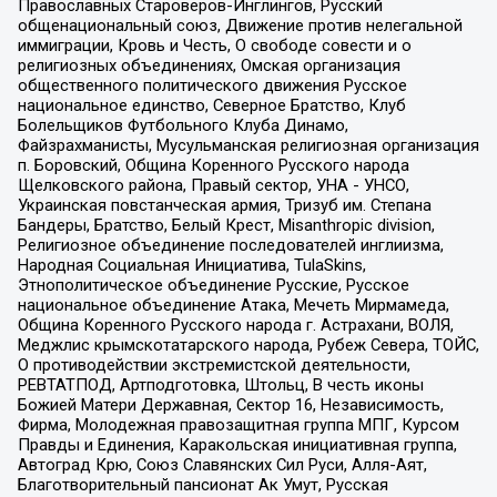
Православных Староверов-Инглингов, Русский
общенациональный союз, Движение против нелегальной
иммиграции, Кровь и Честь, О свободе совести и о
религиозных объединениях, Омская организация
общественного политического движения Русское
национальное единство, Северное Братство, Клуб
Болельщиков Футбольного Клуба Динамо,
Файзрахманисты, Мусульманская религиозная организация
п. Боровский, Община Коренного Русского народа
Щелковского района, Правый сектор, УНА - УНСО,
Украинская повстанческая армия, Тризуб им. Степана
Бандеры, Братство, Белый Крест, Misanthropic division,
Религиозное объединение последователей инглиизма,
Народная Социальная Инициатива, TulaSkins,
Этнополитическое объединение Русские, Русское
национальное объединение Атака, Мечеть Мирмамеда,
Община Коренного Русского народа г. Астрахани, ВОЛЯ,
Меджлис крымскотатарского народа, Рубеж Севера, ТОЙС,
О противодействии экстремистской деятельности,
РЕВТАТПОД, Артподготовка, Штольц, В честь иконы
Божией Матери Державная, Сектор 16, Независимость,
Фирма, Молодежная правозащитная группа МПГ, Курсом
Правды и Единения, Каракольская инициативная группа,
Автоград Крю, Союз Славянских Сил Руси, Алля-Аят,
Благотворительный пансионат Ак Умут, Русская