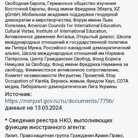
Свободная Европа, Германское общество изучения
Восточной Европы, Фонд имени Фридриха Эберта, XZ
gGmbH, Мобильная академия поддержки гендерной
демократии и миротворчества, Форум имени Льва
Копелева, American Councils for International Education,
Cultural Vistas, Institute of International Education,
Антивоенное движение Антальи, Открытый диалог, Школа
международных отношений и государственной политики
им Питера Мунка, Российско-канадский демократический
альянс, Школа международных отношений им Нормана
Патерсона, Центр Гражданских Свобод, Фонд Бориса
Немцова за Свободу, Фонд имени Фридриха Науманна за
свободу, Феминистское антивоенное сопротивление,
Комитет независимости Ингушетии, Прометей, Stop
Occupation of Karelia, Вернись живым, Фридом Хаус, СОТА
медиа, Либерально-демократическая Лига Украины
Источник:
https://minjust.gov.ru/ru/documents/7756/
данные на
13.05.2024
* Сведения реестра НКО, выполняющих
функции иностранного агента:
Лилит, Правозащитная группа Гражданин.Армия.Право,