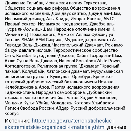
Движение Талибан, Исламская партия Туркестана,
Общество социальных реформ, Общество возрождения
исламского наследия, Дом двух святых, Джунд аш-Шам,
Исламский джихад, Аль-Каида, Имарат Кавказ, АБТО,
Правый сектор, Исламское государство, Джабха аль-
Нусра ли-Ахль аш-Шам, Народное ополчение имени К.
Минина и Д. Пожарского, Аджр от Аллаха Субхану уа
Тагьаля SHAM, АУМ Синрике, Муджахеды джамаата Ат-
Тавхида Валь-Джихад, Чистопольский Джамаат, Рохнамо
ба суи давлати исломи, Террористическое сообщество
Сеть, Катиба Таухид валь-Джихад, Хайят Тахрир аш-Шам,
Ахлю Сунна Валь Джамаа, National Socialism/White Power,
Артподготовка, Религиозная группа “Джамаат “Красный
пахарь”, Колумбайн, Хатлонский джамаат, Мусульманская
религиозная группа п. Кушкуль г. Оренбург, Крымско-
татарский добровольческий батальон имени Номана
Челебиджихана, Азов, Партия исламского возрождения
Таджикистана, Народная самооборона, Дуббайский
джамаат, московская ячейка, Батал-Хаджи Белхороев,
Маньяки Культ Убийц, Молодёжь Которая Улыбается,
Легион Свобода России, Айдар, Русский добровольческий
корпус
Источник:
http://nac.gov.ru/terroristicheskie-i-
ekstremistskie-organizacii-i-materialy.html
данные