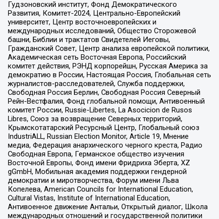
Гудзоновский институт, Фонд Демократического
Развития, Комитет-2024, Центрально-Европейский
университет, Центр восточноевропейских и
международных исследований, Общество Сторожевой
башни, Библии и трактатов Свидетелей Иеговы,
Гражданский Совет, Центр анализа европейской политики,
Академическая сеть Восточная Европа, Российский
комитет действия, РЭНД корпорейшн, Русская Америка за
демократию в России, Настоящая Россия, Глобальная сеть
журналистов-расследователей, Служба поддержки,
Свободная Россия Берлин, Свободная Россия Северный
Рейн-Вестфалия, Фонд глобальной помощи, Антивоенный
комитет России, Russie-Libertes, La Asocicion de Rusos
Libres, Союз за возвращение Северных территорий,
Крымскотатарский Ресурсный Центр, Глобальный союз
IndustriALL, Russian Election Monitor, Article 19, Мнение
медиа, Федерация анархического черного креста, Радио
Свободная Европа, Германское общество изучения
Восточной Европы, Фонд имени Фридриха Эберта, XZ
gGmbH, Мобильная академия поддержки гендерной
демократии и миротворчества, Форум имени Льва
Копелева, American Councils for International Education,
Cultural Vistas, Institute of International Education,
Антивоенное движение Антальи, Открытый диалог, Школа
международных отношений и государственной политики