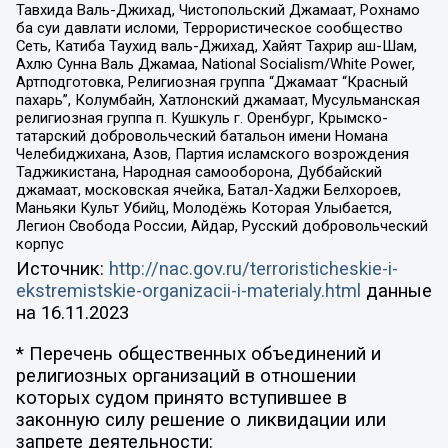
Тавхида Валь-Джихад, Чистопольский Джамаат, Рохнамо
ба суи давлати исломи, Террористическое сообщество
Сеть, Катиба Таухид валь-Джихад, Хайят Тахрир аш-Шам,
Ахлю Сунна Валь Джамаа, National Socialism/White Power,
Артподготовка, Религиозная группа “Джамаат “Красный
пахарь”, Колумбайн, Хатлонский джамаат, Мусульманская
религиозная группа п. Кушкуль г. Оренбург, Крымско-
татарский добровольческий батальон имени Номана
Челебиджихана, Азов, Партия исламского возрождения
Таджикистана, Народная самооборона, Дуббайский
джамаат, московская ячейка, Батал-Хаджи Белхороев,
Маньяки Культ Убийц, Молодёжь Которая Улыбается,
Легион Свобода России, Айдар, Русский добровольческий
корпус
Источник:
http://nac.gov.ru/terroristicheskie-i-
ekstremistskie-organizacii-i-materialy.html
данные
на
16.11.2023
* Перечень общественных объединений и
религиозных организаций в отношении
которых судом принято вступившее в
законную силу решение о ликвидации или
запрете деятельности: