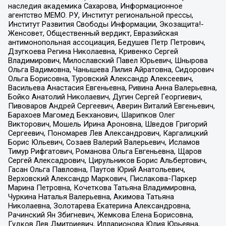
наследия академика Сахарова, Информационное
агентство МЕМО. РУ, Институт региональной прессы,
Институт Развития Свободы Информации, Экозащита!-
Женсовет, Общественный вердикт, Евразийская
антимонопольная ассоциация, Бедушев Петр Петрович,
Дзугкоева Регина Николаевна, Кривенко Сергей
Владимирович, Милославский Павел Юрьевич, Шнырова
Ольга Вадимовна, Чанышева Лилия Айратовна, Сидорович
Ольга Борисовна, Туровский Александр Алексеевич,
Васильева Анастасия Евгеньевна, Ривина Анна Валерьевна,
Бойко Анатолий Николаевич, Дугин Сергей Георгиевич,
Пивоваров Андрей Сергеевич, Аверин Виталий Евгеньевич,
Барахоев Магомед Бекханович, Шарипков Олег
Викторович, Мошель Ирина Ароновна, Шведов Григорий
Сергеевич, Пономарев Лев Александрович, Каргалицкий
Борис Юльевич, Созаев Валерий Валерьевич, Исламов
Тимур Рифгатович, Романова Ольга Евгеньевна, Щаров
Сергей Алексадрович, Цирульников Борис Альбертович,
Гасан Ольга Павловна, Паутов Юрий Анатольевич,
Верховский Александр Маркович, Пислакова-Паркер
Марина Петровна, Кочеткова Татьяна Владимировна,
Чуркина Наталья Валерьевна, Акимова Татьяна
Николаевна, Золотарева Екатерина Александровна,
Рачинский Ян Збигневич, Жемкова Елена Борисовна,
Гудков Лев Дмитриевич, Илларионова Юлия Юрьевна,