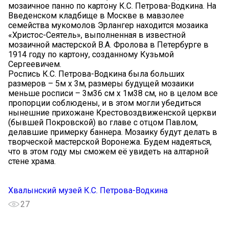
мозаичное панно по картону К.С. Петрова-Водкина. На
Введенском кладбище в Москве в мавзолее
семейства мукомолов Эрлангер находится мозаика
«Христос-Сеятель», выполненная в известной
мозаичной мастерской В.А. Фролова в Петербурге в
1914 году по картону, созданному Кузьмой
Сергеевичем.
Роспись К.С. Петрова-Водкина была больших
размеров – 5м х 3м, размеры будущей мозаики
меньше росписи – 3м36 см х 1м38 см, но в целом все
пропорции соблюдены, и в этом могли убедиться
нынешние прихожане Крестовоздвиженской церкви
(бывшей Покровской) во главе с отцом Павлом,
делавшие примерку баннера. Мозаику будут делать в
творческой мастерской Воронежа. Будем надеяться,
что в этом году мы сможем её увидеть на алтарной
стене храма.
Хвалынский музей К.С. Петрова-Водкина
27