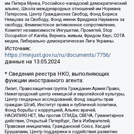
им Питера Мунка, Российско-канадский демократический
альянс, Школа международных отношений им Нормана
Патерсона, Центр Гражданских Свобод, Фонд Бориса
Немцова за Свободу, Фонд имени Фридриха Науманна за
свободу, Феминистское антивоенное сопротивление,
Комитет независимости Ингушетии, Прометей, Stop
Occupation of Karelia, Вернись живым, Фридом Хаус, СОТА
медиа, Либерально-демократическая Лига Украины
Источник:
https://minjust.gov.ru/ru/documents/7756/
данные на
13.05.2024
* Сведения реестра НКО, выполняющих
функции иностранного агента:
Лилит, Правозащитная группа Гражданин.Армия.Право,
Нижегородский центр немецкой и европейской культуры,
Центр гендерных исследований, Фонд защиты прав
граждан Штаб, Институт права и публичной политики,
Фонд борьбы с коррупцией, Альянс врачей,
НАСИЛИЮ.НЕТ, Мы против СПИДа, СВЕЧА, Гуманитарное
действие, Открытый Петербург, Лига Избирателей,
Правовая инициатива, Гражданский Союз, Хасдей
Ерушалаим, Центр поддержки и содействия развитию