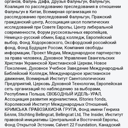
органов, Фалунь Дафа, Друзья Фалуньгун, Фалуньгун,
Коалиция по расследованию преследования в отношении
Фалуньгун в Китае, Всемирная организация по
расследованию преследований Фалуньгун, Пражский
гражданский центр, Ассоциация школ политических
исследований при Совете Европы, Центр либеральной
современности, Форум русскоязычных европейцев,
Немецко-русский обмен, Бард колледж, Европейский
выбор, Фонд Ходорковского, Оксфордский российский
фонд, Фонд Будущее России, Компания свободы
информации, Проект Медиа, Международное партнерство
за права человека, Духовное Управление Евангельских
Христиан Украинской Христианской Церкви, Новое
Поколение, Духовное Учебное Заведение Международный
Библейский Колледж, Международное христианское
движение, Всемирный Институт Саентологических
Предприятий, Церковь Духовной Технологии, Европейская
сеть организаций по наблюдению за выборами,
Республика Польша, СВОБОДНЫЙ ИДЕЛЬ-УРАЛ,
Ассоциация развития журналистики, IStories fonds,
Королевский Институт Международных Отношений,
КРИМСЬКА ПРАВОЗАХИСНА ГРУПА, Фонд имени Генриха
Бёлля, Stichting Bellingcat, Bellingcat Ltd, The Insider, Институт
правовой инициативы Центральной и Восточной Европы,
Фонд Открытой Эстонии, Calvert 22 Foundation, Канадский