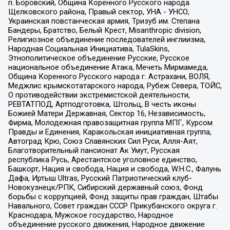
п. Боровский, Община Коренного Русского народа
Щелковского района, Правый сектор, УНА - УНСО,
Украинская повстанческая армия, Тризуб им. Степана
Бандеры, Братство, Белый Крест, Misanthropic division,
Религиозное объединение последователей инглиизма,
Народная Социальная Инициатива, TulaSkins,
Этнополитическое объединение Русские, Русское
национальное объединение Атака, Мечеть Мирмамеда,
Община Коренного Русского народа г. Астрахани, ВОЛЯ,
Меджлис крымскотатарского народа, Рубеж Севера, ТОЙС,
О противодействии экстремистской деятельности,
РЕВТАТПОД, Артподготовка, Штольц, В честь иконы
Божией Матери Державная, Сектор 16, Независимость,
Фирма, Молодежная правозащитная группа МПГ, Курсом
Правды и Единения, Каракольская инициативная группа,
Автоград Крю, Союз Славянских Сил Руси, Алля-Аят,
Благотворительный пансионат Ак Умут, Русская
республика Русь, Арестантское уголовное единство,
Башкорт, Нация и свобода, Нация и свобода, W.H.С., Фалунь
Дафа, Иртыш Ultras, Русский Патриотический клуб-
Новокузнецк/РПК, Сибирский державный союз, Фонд
борьбы с коррупцией, Фонд защиты прав граждан, Штабы
Навального, Совет граждан СССР Прикубанского округа г.
Краснодара, Мужское государство, Народное
объединение русского движения, Народное движение