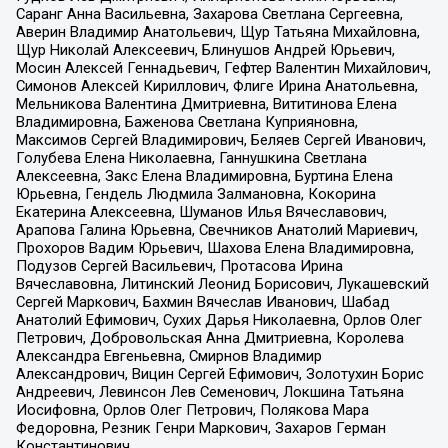
Саранг Анна Васильевна, Захарова Светлана Сергеевна,
Аверин Владимир Анатольевич, Щур Татьяна Михайловна,
Щур Николай Алексеевич, Блинушов Андрей Юрьевич,
Мосин Алексей Геннадьевич, Гефтер Валентин Михайлович,
Симонов Алексей Кириллович, Флиге Ирина Анатольевна,
Мельникова Валентина Дмитриевна, Вититинова Елена
Владимировна, Баженова Светлана Куприяновна,
Максимов Сергей Владимирович, Беляев Сергей Иванович,
Голубева Елена Николаевна, Ганнушкина Светлана
Алексеевна, Закс Елена Владимировна, Буртина Елена
Юрьевна, Гендель Людмила Залмановна, Кокорина
Екатерина Алексеевна, Шуманов Илья Вячеславович,
Арапова Галина Юрьевна, Свечников Анатолий Мариевич,
Прохоров Вадим Юрьевич, Шахова Елена Владимировна,
Подузов Сергей Васильевич, Протасова Ирина
Вячеславовна, Литинский Леонид Борисович, Лукашевский
Сергей Маркович, Бахмин Вячеслав Иванович, Шабад
Анатолий Ефимович, Сухих Дарья Николаевна, Орлов Олег
Петрович, Добровольская Анна Дмитриевна, Королева
Александра Евгеньевна, Смирнов Владимир
Александрович, Вицин Сергей Ефимович, Золотухин Борис
Андреевич, Левинсон Лев Семенович, Локшина Татьяна
Иосифовна, Орлов Олег Петрович, Полякова Мара
Федоровна, Резник Генри Маркович, Захаров Герман
Константинович