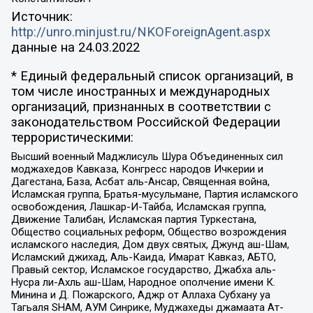
Источник:
http://unro.minjust.ru/NKOForeignAgent.aspx
данные на
24.03.2022
* Единый федеральный список организаций, в
том числе иностранных и международных
организаций, признанных в соответствии с
законодательством Российской Федерации
террористическими:
Высший военный Маджлисуль Шура Объединенных сил
моджахедов Кавказа, Конгресс народов Ичкерии и
Дагестана, База, Асбат аль-Ансар, Священная война,
Исламская группа, Братья-мусульмане, Партия исламского
освобождения, Лашкар-И-Тайба, Исламская группа,
Движение Талибан, Исламская партия Туркестана,
Общество социальных реформ, Общество возрождения
исламского наследия, Дом двух святых, Джунд аш-Шам,
Исламский джихад, Аль-Каида, Имарат Кавказ, АБТО,
Правый сектор, Исламское государство, Джабха аль-
Нусра ли-Ахль аш-Шам, Народное ополчение имени К.
Минина и Д. Пожарского, Аджр от Аллаха Субхану уа
Тагьаля SHAM, АУМ Синрике, Муджахеды джамаата Ат-