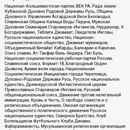
Национал-большевистская партия, ВЕК РА, Рада земли
Кубанской Духовно Родовой Державы Русь, Община
Духовного Управления Асгардской Веси Беловодья,
Славянская Община Капища Веды Перуна, Мужская
Духовная Семинария Староверов-Инглингов, Нурджулар, К
Богодержавию, Таблиги Джамаат, Свидетели Иеговы,
Русское национальное единство, Национал-
социалистическое общество, Джамаат мувахидов,
Объединенный Вилайат Кабарды, Балкарии и Карачая,
Союз славян, Ат-Такфир Валь-Хиджра, Пит Буль,
Национал-социалистическая рабочая партия России,
Славянский союз, Формат-18, Благородный Орден
Дьявола, Армия воли народа, Национальная
Социалистическая Инициатива города Череповца,
Духовно-Родовая Держава Русь, Русское национальное
единство, Древнерусской Инглистической церкви
Православных Староверов-Инглингов, Русский
общенациональный союз, Движение против нелегальной
иммиграции, Кровь и Честь, О свободе совести и о
религиозных объединениях, Омская организация
общественного политического движения Русское
национальное единство, Северное Братство, Клуб
Болельщиков Футбольного Клуба Динамо,
Файзрахманисты, Мусульманская религиозная организация