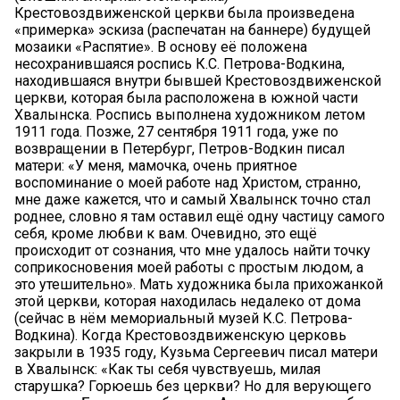
Крестовоздвиженской церкви была произведена
«примерка» эскиза (распечатан на баннере) будущей
мозаики «Распятие». В основу её положена
несохранившаяся роспись К.С. Петрова-Водкина,
находившаяся внутри бывшей Крестовоздвиженской
церкви, которая была расположена в южной части
Хвалынска. Роспись выполнена художником летом
1911 года. Позже, 27 сентября 1911 года, уже по
возвращении в Петербург, Петров-Водкин писал
матери: «У меня, мамочка, очень приятное
воспоминание о моей работе над Христом, странно,
мне даже кажется, что и самый Хвалынск точно стал
роднее, словно я там оставил ещё одну частицу самого
себя, кроме любви к вам. Очевидно, это ещё
происходит от сознания, что мне удалось найти точку
соприкосновения моей работы с простым людом, а
это утешительно». Мать художника была прихожанкой
этой церкви, которая находилась недалеко от дома
(сейчас в нём мемориальный музей К.С. Петрова-
Водкина). Когда Крестовоздвиженскую церковь
закрыли в 1935 году, Кузьма Сергеевич писал матери
в Хвалынск: «Как ты себя чувствуешь, милая
старушка? Горюешь без церкви? Но для верующего