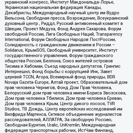
украинский конгресс, Институт Макдональда-Лорье,
Украинская национальная федерация Канады,
Декабристы, Международный научный центр им Вудро
Вильсона, Свободная пресса, Возрождение, Всеукраинский
духовный центр , Риддл, Русский антивоенный комитет в
Швеции, Проект Медуза, Фонд Андрея Сахарова, Форум
свободной России, Лига Свободных Наций, Transparеncy
International, Форум Свободных Народов ПостРоссии,
Солидарность с гражданским движением в России –
Solidarus, КрымSOS, Свободный университет, Институт
государственного управления, Форум гражданского
общества Россия, Беллона, Союз жителей островов
Тисима и Хабомаи, Съезд народных депутатов, Гринпис
Интернешнл, Фонд борьбы с коррупцией Инк, Завет
церквей TCCN, Агора, Всемирный фонд природы, BDR
Novaja Gazeta-Europe, Алтай проект, Образовательный дом
прав человека Чернигов, Фонд Дом Прав Человека,
Белорусский дом прав человека имени Бориса Звозскова,
Дом прав человека Тбилиси, Дом прав человека Ереван,
Дом прав человека Крым, Центр дикого лосося, TVR
Studios, ТВ Дождь, Центр европейских исследований им
Вилфрида Мартенса, Сетевое объединение журналистов
расследователей, АЛЛАТРА, За свободную Россию,
Свободная Бурятия, Uralic, UnKremlin, Международная
федерация транспортных рабочих, ИстЧам Финланд,