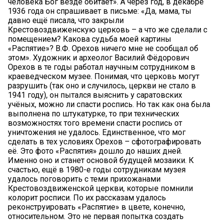
человека Бог везде обитает». А через год, в декабре
1936 года он спрашивает в письме: «Да, мама, ты
давно ещё писала, что закрыли
Крестовоздвиженскую церковь – а что же сделали с
помещением? Какова судьба моей картины
«Распятие»? В.Ф. Орехов ничего мне не сообщал об
этом». Художник и археолог Василий Фёдорович
Орехов в те годы работал научным сотрудником в
краеведческом музее. Понимая, что церковь могут
разрушить (так оно и случилось, церкви не стало в
1941 году), он пытался выяснить у саратовских
учёных, можно ли спасти роспись. Но так как она была
выполнена по штукатурке, то при технических
возможностях того времени спасти роспись от
уничтожения не удалось. Единственное, что мог
сделать в тех условиях Орехов – сфотографировать
её. Это фото «Распятия» дошло до наших дней.
Именно оно и станет основой будущей мозаики. К
счастью, ещё в 1980-е годы сотрудникам музея
удалось поговорить с теми прихожанами
Крестовоздвиженской церкви, которые помнили
колорит росписи. По их рассказам удалось
реконструировать «Распятие» в цвете, конечно,
относительном. Это не первая попытка создать