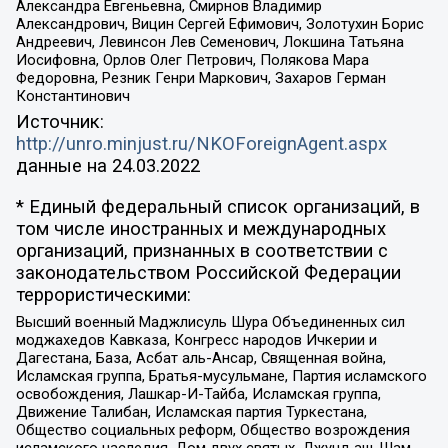
Александра Евгеньевна, Смирнов Владимир
Александрович, Вицин Сергей Ефимович, Золотухин Борис
Андреевич, Левинсон Лев Семенович, Локшина Татьяна
Иосифовна, Орлов Олег Петрович, Полякова Мара
Федоровна, Резник Генри Маркович, Захаров Герман
Константинович
Источник:
http://unro.minjust.ru/NKOForeignAgent.aspx
данные на
24.03.2022
* Единый федеральный список организаций, в
том числе иностранных и международных
организаций, признанных в соответствии с
законодательством Российской Федерации
террористическими:
Высший военный Маджлисуль Шура Объединенных сил
моджахедов Кавказа, Конгресс народов Ичкерии и
Дагестана, База, Асбат аль-Ансар, Священная война,
Исламская группа, Братья-мусульмане, Партия исламского
освобождения, Лашкар-И-Тайба, Исламская группа,
Движение Талибан, Исламская партия Туркестана,
Общество социальных реформ, Общество возрождения
исламского наследия, Дом двух святых, Джунд аш-Шам,