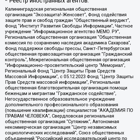
* Реестр иностранных агентов:
Калининградская региональная общественная организация "Экозащита!-Женсовет", Фонд содействия защите прав и свобод граждан "Общественный вердикт", Фонд "Институт Развития Свободы Информации", Частное учреждение "Информационное агентство МЕМО. РУ", Региональная общественная организация "Общественная комиссия по сохранению наследия академика Сахарова", Фонд поддержки свободы прессы, Санкт-Петербургская общественная правозащитная организация "Гражданский контроль", Межрегиональная общественная организация "Информационно-просветительский центр "Мемориал", Региональный Фонд "Центр Защиты Прав Средств Массовой Информации", с 05.12.2023 Фонд "Центр Защиты Прав Средств массовой информации", Региональная общественная благотворительная организация помощи беженцам и мигрантам "Гражданское содействие", Негосударственное образовательное учреждение дополнительного профессионального образования (повышение квалификации) специалистов "АКАДЕМИЯ ПО ПРАВАМ ЧЕЛОВЕКА", Свердловская региональная общественная организация "Сутяжник", Автономная некоммерческая организация "Центр независимых социологических исследований", Союз общественных объединений "Российский исследовательский центр по правам человека", Региональное общественное учреждение научно-информационный центр "МЕМОРИАЛ", Некоммерческая организация "Фонд защиты гласности", Автономная некоммерческая организация "Институт прав человека", Городская общественная организация "Екатеринбургское общество "МЕМОРИАЛ", Городская общественная организация "Рязанское историко-просветительское и правозащитное общество "Мемориал" (Рязанский Мемориал), Челябинский региональный орган общественной самодеятельности – женское общественное объединение "Женщины Евразии", Челябинский региональный орган общественной самодеятельности "Уральская правозащитная группа", Фонд содействия защите здоровья и социальной справедливости имени Андрея Рылькова, Автономная Некоммерческая Организация "Аналитический Центр Юрия Левады", Автономная некоммерческая организация социальной поддержки населения "Проект Апрель", Региональная общественная организация помощи женщинам и детям, находящимся в кризисной ситуации "Информационно-методический центр "Анна", Фонд содействия развитию массовых коммуникаций и правовому просвещению "Так-так-Так", Фонд содействия устойчивому развитию "Серебряная тайга", Свердловский региональный общественный фонд социальных проектов "Новое время", "Idel.Реалии", Кавказ.Реалии, Крым.Реалии, Телеканал Настоящее Время, Татаро-башкирская служба Радио Свобода (Azatliq Radiosi), Радио Свободная Европа/Радио Свобода (PCE/PC), "Сибирь.Реалии", "Фактограф", Благотворительный фонд помощи осужденным и их семьям, Автономная некоммерческая организация "Институт глобализации и социальных движений", Фонд "В защиту прав заключенных", Частное учреждение "Центр поддержки и содействия развитию средств массовой информации", Пензенский региональный общественный благотворительный фонд "Гражданский союз", "Север.Реалии", Некоммерческая организация Фонд "Правовая инициатива", Общество с ограниченной ответственностью "Радио Свободная Европа/Радио Свобода", Чешское информационное агентство "MEDIUM-ORIENT", Красноярская региональная общественная организация "Мы против СПИДа", Камалягин Денис Николаевич, Маркелов Сергей Евгеньевич, Пономарев Лев Александрович, Савицкая Людмила Алексеевна, Автономная некоммерческая организация "Центр по работе с проблемой насилия "НАСИЛИЮ.НЕТ", Межрегиональный профессиональный союз работников здравоохранения "Альянс врачей", Юридическое лицо, зарегистрированное в Латвийской Республике, SIA "Medusa Project" (регистрационный номер 40103797863, дата регистрации 10.06.2014), Некоммерческая организация "Фонд по борьбе с коррупцией", Автономная некоммерческая организация "Институт права и публичной политики", Баданин Роман Сергеевич, Гликин Максим Александрович, Железнова Мария Михайловна, Лукьянова Юлия Сергеевна, Маетная Елизавета Витальевна, Маняхин Петр Борисович, Чуракова Ольга Владимировна, Ярош Юлия Петровна, Юридическое лицо "The Insider SIA", зарегистрированное в Риге, Латвийская Республика (дата регистрации 26.06.2015), являющееся администратором доменного имени интернет-издания "The Insider SIA", https://theins.ru, Постернак Алексей Евгеньевич, Рубин Михаил Аркадьевич, Анин Роман Александрович, Юридическое лицо Istories fonds, зарегистрированное в Латвийской Республике (регистрационный номер 50008295751, дата регистрации 24.02.2020), Великовский Дмитрий Александрович, Долинина Ирина Николаевна, Мароховская Алеся Алексеевна, Шлейнов Роман Юрьевич, Шмагун Олеся Валентиновна, Общество с ограниченной ответственностью "Альтаир 2021", Общество с ограниченной ответственностью "Вега 2021", Общество с ограниченной ответственностью "Главный редактор 2021", Общество с ограниченной ответственностью "Ромашки монолит", Важенков Артем Валерьевич, Ивановская областная общественная организация "Центр гендерных исследований", Гурман Юрий Альбертович, Медиапроект "ОВД-Инфо", Егоров Владимир Владимирович, Жилинский Владимир Александрович, Общество с ограниченной ответственностью "ЗП", Иванова София Юрьевна, Карезина Инна Павловна, Кильтау Екатерина Викторовна, Петров Алексей Викторович, Пискунов Сергей Евгеньевич, Смирнов Сергей Сергеевич, Тихонов Михаил Сергеевич, Общество с ограниченной ответственностью "ЖУРНАЛИСТ-ИНОСТРАННЫЙ АГЕНТ", Арапова Галина Юрьевна, Вольтская Татьяна Анатольевна, Американская компания "Mason G.E.S. Anonymous Foundation" (США), являющаяся владельцем интернет-издания https://mnews.world/, Компания "Stichting Bellingcat", зарегистрированная в Нидерландах (дата регистрации 11.07.2018), Захаров Андрей Вячеславович, Клепиковская Екатерина Дмитриевна, Общество с ограниченной ответственностью "МЕМО", Перл Роман Александрович, Симонов Евгений Алексеевич, Соловьева Елена Анатольевна, Сотников Даниил Владимирович, Сурначева Елизавета Дмитриевна, Автономная некоммерческая организация по защите прав человека и информированию населения "Якутия – Наше Мнение", Общество с ограниченной ответственностью "Москоу диджитал медиа", с 26.01.2023 Общество с ограниченной ответственностью "Чайка Белые сады", Ветошкина Валерия Валерьевна, Заговора Максим Александрович, Межрегиональное общественное движение "Российская ЛГБТ - сеть", Оленичев Максим Владимирович, Павлов Иван Юрьевич, Скворцова Елена Сергеевна, Общество с ограниченной ответственностью "Как бы инагент", Кочетков Игорь Викторович, Общество с ограниченной ответственностью "Честные выборы", Еланчик Олег Александрович, Общество с ограниченной ответственностью "Нобелевский призыв", Гималова Регина Эмилевна, Григорьев Андрей Валерьевич, Григорьева Алина Александровна, Ассоциация по содействию защите прав призывников, альтернативнослужащих и военнослужащих "Правозащитная группа "Гражданин.Армия.Право", Хисамова Регина Фаритовна, Автономная некоммерческая организация по реализации социально-правовых программ "Лилит", Дальневосточное общественное движение "Маяк", Санкт-Петербургская ЛГБТ-инициативная группа "Выход", Инициативная группа ЛГБТ+ "Реверс", Алексеев Андрей Викторович, Бекбулатова Таисия Львовна, Беляев Иван Михайлович, Владыкина Елена Сергеевна, Гельман Марат Александрович, Никульшина Вероника Юрьевна, Толоконникова Надежда Андреевна, Шендерович Виктор Анатольевич, Общество с ограниченной ответственностью "Данное сообщение", Общество с ограниченной ответственностью Издательский дом "Новая глава", Айнбиндер Александра Александровна, Московский комьюнити-центр для ЛГБТ+инициатив, Благотворительный фонд развития филантропии, Deutsche Welle (Германия, Kurt-Schumacher-Strasse 3, 53113 Bonn), Борзунова Мария Михайловна, Воробьев Виктор Викторович, Голубева Анна Львовна, Константинова Алла Михайловна, Малкова Ирина Владимировна, Мурадов Мурад Абдулгалимович, Осетинская Елизавета Николаевна, Понасенков Евгений Николаевич, Ганапольский Матвей Юрьевич, Киселев Евгений Алексеевич, Борухович Ирина Григорьевна, Дремин Иван Тимофеевич, Дубровский Дмитрий Викторович, Красноярская региональная общественная организация поддержки и развития альтернативных образовательных технологий и межкультурных коммуникаций "ИНТЕРРА", Маяковская Екатерина Алексеевна, Фейгин Марк Захарович, Филимонов Андрей Викторович, Дзугкоева Регина Николаевна, Доброхотов Роман Александрович, Дудь Юрий Александрович, Елкин Сергей Владимирович, Кругликов Кирилл Игоревич, Сабунаева Мария Леонидовна, Семенов Алексей Владимирович, Шаинян Карен Багратович, Шульман Екатерина Михайловна, Асафьев Артур Валерьевич, Вахштайн Виктор Семенович, Венедиктов Алексей Алексеевич, Лушникова Екатерина Евгеньевна, Волков Леонид Михайлович, Невзоров Александр Глебович, Пархоменко Сергей Борисович, Сироткин Ярослав Николаевич, Кара-Мурза Владимир Владимирович, Баранова Наталья Владимировна, Гозман Леонид Яковлевич, Кагарлицкий Борис Юльевич, Климарев Михаил Валерьевич, Милов Владимир Станиславович, Автономная некоммерческая организация Краснодарский центр современного искусства "Типография", Моргенштерн Алишер Тагирович, Соболь Любовь Эдуардовна, Общество с ограниченной ответственностью "ЛИЗА НОРМ", Каспаров Гарри Кимович, Ходорковский Михаил Борисович, Общество с ограниченной ответственностью "Апрельские тезисы", Данилович Ирина Брониславовна, Кашин Олег Владимирович, Петров Николай Владимирович, Пивоваров Алексей Владимирович, Соколов Михаил Владимирович, Цветкова Юлия Владимировна, Чичваркин Евгений Александрович, Комитет против пыток/Команда против пыток, Общество с ограниченной ответственностью "Первый научный", Общество с ограниченной ответственностью "Вертолет и ко", Белоцерковская Вероника Борисовна, Кац Максим Евгеньевич, Лазарева Татьяна Юрьевна, Шаведдинов Руслан Табризович, Яшин Илья Валерьевич, Общество с ограниченной ответственностью "Иноагент ААВ", Алешковский Дмитрий Петрович, Альбац Евгения Марковна, Быков Дмитрий Львович, Галямина Юлия Евгеньевна, Лойко Сергей Леонидович, Мартынов Кирилл Константинович, Медведев Сергей Александрович, Крашенинников Федор Геннадиевич, Гордеева Катерина Вл