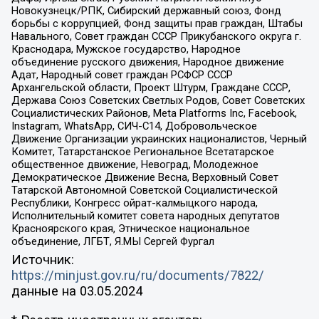
Новокузнецк/РПК, Сибирский державный союз, Фонд
борьбы с коррупцией, Фонд защиты прав граждан, Штабы
Навального, Совет граждан СССР Прикубанского округа г.
Краснодара, Мужское государство, Народное
объединение русского движения, Народное движение
Адат, Народный совет граждан РСФСР СССР
Архангельской области, Проект Штурм, Граждане СССР,
Держава Союз Советских Светлых Родов, Совет Советских
Социалистических Районов, Meta Platforms Inc, Facebook,
Instagram, WhatsApp, СИЧ-С14, Добровольческое
Движение Организации украинских националистов, Черный
Комитет, Татарстанское Региональное Всетатарское
общественное движение, Невоград, Молодежное
Демократическое Движение Весна, Верховный Совет
Татарской Автономной Советской Социалистической
Республики, Конгресс ойрат-калмыцкого народа,
Исполнительный комитет совета народных депутатов
Красноярского края, Этническое национальное
объединение, ЛГБТ, Я.МЫ Сергей Фургал
Источник:
https://minjust.gov.ru/ru/documents/7822/
данные на
03.05.2024