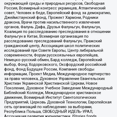
окружающей среды и природных ресурсов, Свободная
Россия, Всемирный конгресс украинцев, Атлантический
совет, Человек в беде, Европейский фонд за демократию,
Джеймстаунский фонд, Прожект Хармони, Родники
дракона, Врачи против насильственного извлечения
органов, Фалунь Дафа, Друзья Фалуньгун, Фалуньгун,
Коалиция по расследованию преследования в отношении
Фалуньгун в Китае, Всемирная организация по
расследованию преследований Фалуньгун, Пражский
гражданский центр, Ассоциация школ политических
исследований при Совете Европы, Центр либеральной
современности, Форум русскоязычных европейцев,
Немецко-русский обмен, Бард колледж, Европейский
выбор, Фонд Ходорковского, Оксфордский российский
фонд, Фонд Будущее России, Компания свободы
информации, Проект Медиа, Международное партнерство
за права человека, Духовное Управление Евангельских
Христиан Украинской Христианской Церкви, Новое
Поколение, Духовное Учебное Заведение Международный
Библейский Колледж, Международное христианское
движение, Всемирный Институт Саентологических
Предприятий, Церковь Духовной Технологии, Европейская
сеть организаций по наблюдению за выборами,
Республика Польша, СВОБОДНЫЙ ИДЕЛЬ-УРАЛ,
Ассоциация развития журналистики, IStories fonds,