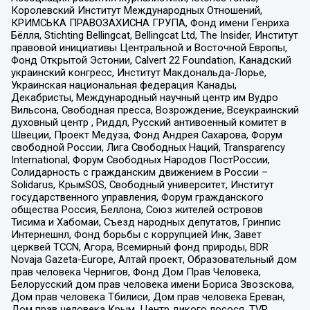
Королевский Институт Международных Отношений,
КРИМСЬКА ПРАВОЗАХИСНА ГРУПА, Фонд имени Генриха
Бёлля, Stichting Bellingcat, Bellingcat Ltd, The Insider, Институт
правовой инициативы Центральной и Восточной Европы,
Фонд Открытой Эстонии, Calvert 22 Foundation, Канадский
украинский конгресс, Институт Макдональда-Лорье,
Украинская национальная федерация Канады,
Декабристы, Международный научный центр им Вудро
Вильсона, Свободная пресса, Возрождение, Всеукраинский
духовный центр , Риддл, Русский антивоенный комитет в
Швеции, Проект Медуза, Фонд Андрея Сахарова, Форум
свободной России, Лига Свободных Наций, Transparеncy
International, Форум Свободных Народов ПостРоссии,
Солидарность с гражданским движением в России –
Solidarus, КрымSOS, Свободный университет, Институт
государственного управления, Форум гражданского
общества Россия, Беллона, Союз жителей островов
Тисима и Хабомаи, Съезд народных депутатов, Гринпис
Интернешнл, Фонд борьбы с коррупцией Инк, Завет
церквей TCCN, Агора, Всемирный фонд природы, BDR
Novaja Gazeta-Europe, Алтай проект, Образовательный дом
прав человека Чернигов, Фонд Дом Прав Человека,
Белорусский дом прав человека имени Бориса Звозскова,
Дом прав человека Тбилиси, Дом прав человека Ереван,
Дом прав человека Крым, Центр дикого лосося, TVR