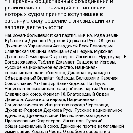
* Перечень общественных объединений и
религиозных организаций в отношении
которых судом принято вступившее в
законную силу решение о ликвидации или
запрете деятельности:
Национал-большевистская партия, ВЕК РА, Рада земли
Кубанской Духовно Родовой Державы Русь, Община
Духовного Управления Асгардской Веси Беловодья,
Славянская Община Капища Веды Перуна, Мужская
Духовная Семинария Староверов-Инглингов, Нурджулар, К
Богодержавию, Таблиги Джамаат, Свидетели Иеговы,
Русское национальное единство, Национал-
социалистическое общество, Джамаат мувахидов,
Объединенный Вилайат Кабарды, Балкарии и Карачая,
Союз славян, Ат-Такфир Валь-Хиджра, Пит Буль,
Национал-социалистическая рабочая партия России,
Славянский союз, Формат-18, Благородный Орден
Дьявола, Армия воли народа, Национальная
Социалистическая Инициатива города Череповца,
Духовно-Родовая Держава Русь, Русское национальное
единство, Древнерусской Инглистической церкви
Православных Староверов-Инглингов, Русский
общенациональный союз, Движение против нелегальной
иммиграции, Кровь и Честь, О свободе совести и о