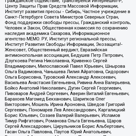
Гражданское содействие, Трансперенси Интернешнл-Р,
Центр Защиты Прав Средств Массовой Информации,
Институт развития прессы - Сибирь, Частное учреждение в
Санкт-Петербурге Совета Министров Северных Стран,
Фонд поддержки свободы прессы, Гражданский контроль,
Человек и Закон, Общественная комиссия по сохранению
наследия академика Сахарова, Информационное
агентство МЕМО. РУ, Институт региональной прессы,
Институт Развития Свободы Информации, Экозащита!-
Женсовет, Общественный вердикт, Евразийская
антимонопольная ассоциация, Бедушев Петр Петрович,
Дзугкоева Регина Николаевна, Кривенко Сергей
Владимирович, Милославский Павел Юрьевич, Шнырова
Ольга Вадимовна, Чанышева Лилия Айратовна, Сидорович
Ольга Борисовна, Туровский Александр Алексеевич,
Васильева Анастасия Евгеньевна, Ривина Анна Валерьевна,
Бойко Анатолий Николаевич, Дугин Сергей Георгиевич,
Пивоваров Андрей Сергеевич, Аверин Виталий Евгеньевич,
Барахоев Магомед Бекханович, Шарипков Олег
Викторович, Мошель Ирина Ароновна, Шведов Григорий
Сергеевич, Пономарев Лев Александрович, Каргалицкий
Борис Юльевич, Созаев Валерий Валерьевич, Исламов
Тимур Рифгатович, Романова Ольга Евгеньевна, Щаров
Сергей Алексадрович, Цирульников Борис Альбертович,
Гасан Ольга Павловна, Паутов Юрий Анатольевич,