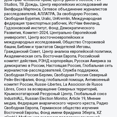
Studios, ТВ Дождь, Центр европейских исследований им
Вилфрида Мартенса, Сетевое объединение журналистов
расследователей, АЛЛАТРА, За свободную Россию,
Свободная Бурятия, Uralic, UnKremlin, Международная
федерация транспортных рабочих, ИстЧам Финланд,
Гудзоновский институт, Фонд Демократического
Развития, Комитет-2024, Центрально-Европейский
университет, Центр восточноевропейских и
международных исследований, Общество Сторожевой
башни, Библии и трактатов Свидетелей Иеговы,
Гражданский Совет, Центр анализа европейской политики,
Академическая сеть Восточная Европа, Российский
комитет действия, РЭНД корпорейшн, Русская Америка за
демократию в России, Настоящая Россия, Глобальная сеть
журналистов-расследователей, Служба поддержки,
Свободная Россия Берлин, Свободная Россия Северный
Рейн-Вестфалия, Фонд глобальной помощи, Антивоенный
комитет России, Russie-Libertes, La Asocicion de Rusos
Libres, Союз за возвращение Северных территорий,
Крымскотатарский Ресурсный Центр, Глобальный союз
IndustriALL, Russian Election Monitor, Article 19, Мнение
медиа, Федерация анархического черного креста, Радио
Свободная Европа, Германское общество изучения
Восточной Европы, Фонд имени Фридриха Эберта, XZ