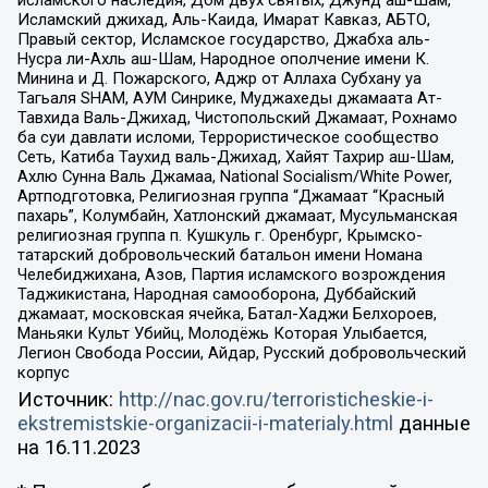
Исламский джихад, Аль-Каида, Имарат Кавказ, АБТО,
Правый сектор, Исламское государство, Джабха аль-
Нусра ли-Ахль аш-Шам, Народное ополчение имени К.
Минина и Д. Пожарского, Аджр от Аллаха Субхану уа
Тагьаля SHAM, АУМ Синрике, Муджахеды джамаата Ат-
Тавхида Валь-Джихад, Чистопольский Джамаат, Рохнамо
ба суи давлати исломи, Террористическое сообщество
Сеть, Катиба Таухид валь-Джихад, Хайят Тахрир аш-Шам,
Ахлю Сунна Валь Джамаа, National Socialism/White Power,
Артподготовка, Религиозная группа “Джамаат “Красный
пахарь”, Колумбайн, Хатлонский джамаат, Мусульманская
религиозная группа п. Кушкуль г. Оренбург, Крымско-
татарский добровольческий батальон имени Номана
Челебиджихана, Азов, Партия исламского возрождения
Таджикистана, Народная самооборона, Дуббайский
джамаат, московская ячейка, Батал-Хаджи Белхороев,
Маньяки Культ Убийц, Молодёжь Которая Улыбается,
Легион Свобода России, Айдар, Русский добровольческий
корпус
Источник:
http://nac.gov.ru/terroristicheskie-i-
ekstremistskie-organizacii-i-materialy.html
данные
на
16.11.2023