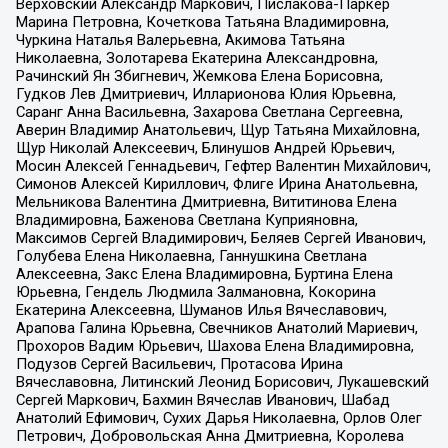
Верховский Александр Маркович, Пислакова-Паркер
Марина Петровна, Кочеткова Татьяна Владимировна,
Чуркина Наталья Валерьевна, Акимова Татьяна
Николаевна, Золотарева Екатерина Александровна,
Рачинский Ян Збигневич, Жемкова Елена Борисовна,
Гудков Лев Дмитриевич, Илларионова Юлия Юрьевна,
Саранг Анна Васильевна, Захарова Светлана Сергеевна,
Аверин Владимир Анатольевич, Щур Татьяна Михайловна,
Щур Николай Алексеевич, Блинушов Андрей Юрьевич,
Мосин Алексей Геннадьевич, Гефтер Валентин Михайлович,
Симонов Алексей Кириллович, Флиге Ирина Анатольевна,
Мельникова Валентина Дмитриевна, Вититинова Елена
Владимировна, Баженова Светлана Куприяновна,
Максимов Сергей Владимирович, Беляев Сергей Иванович,
Голубева Елена Николаевна, Ганнушкина Светлана
Алексеевна, Закс Елена Владимировна, Буртина Елена
Юрьевна, Гендель Людмила Залмановна, Кокорина
Екатерина Алексеевна, Шуманов Илья Вячеславович,
Арапова Галина Юрьевна, Свечников Анатолий Мариевич,
Прохоров Вадим Юрьевич, Шахова Елена Владимировна,
Подузов Сергей Васильевич, Протасова Ирина
Вячеславовна, Литинский Леонид Борисович, Лукашевский
Сергей Маркович, Бахмин Вячеслав Иванович, Шабад
Анатолий Ефимович, Сухих Дарья Николаевна, Орлов Олег
Петрович, Добровольская Анна Дмитриевна, Королева