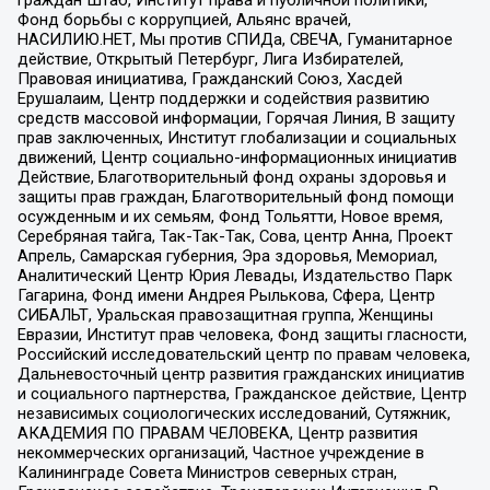
граждан Штаб, Институт права и публичной политики,
Фонд борьбы с коррупцией, Альянс врачей,
НАСИЛИЮ.НЕТ, Мы против СПИДа, СВЕЧА, Гуманитарное
действие, Открытый Петербург, Лига Избирателей,
Правовая инициатива, Гражданский Союз, Хасдей
Ерушалаим, Центр поддержки и содействия развитию
средств массовой информации, Горячая Линия, В защиту
прав заключенных, Институт глобализации и социальных
движений, Центр социально-информационных инициатив
Действие, Благотворительный фонд охраны здоровья и
защиты прав граждан, Благотворительный фонд помощи
осужденным и их семьям, Фонд Тольятти, Новое время,
Серебряная тайга, Так-Так-Так, Сова, центр Анна, Проект
Апрель, Самарская губерния, Эра здоровья, Мемориал,
Аналитический Центр Юрия Левады, Издательство Парк
Гагарина, Фонд имени Андрея Рылькова, Сфера, Центр
СИБАЛЬТ, Уральская правозащитная группа, Женщины
Евразии, Институт прав человека, Фонд защиты гласности,
Российский исследовательский центр по правам человека,
Дальневосточный центр развития гражданских инициатив
и социального партнерства, Гражданское действие, Центр
независимых социологических исследований, Сутяжник,
АКАДЕМИЯ ПО ПРАВАМ ЧЕЛОВЕКА, Центр развития
некоммерческих организаций, Частное учреждение в
Калининграде Совета Министров северных стран,