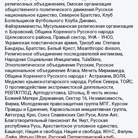
религиозных объединениях, Омская организация
общественного политического движения Русское
национальное единство, Северное Братство, Клуб
Болельщиков Футбольного Клуба Динамо,
Файзрахманисты, Мусульманская религиозная организация
п. Боровский, Община Коренного Русского народа
Щелковского района, Правый сектор, УНА - УНСО,
Украинская повстанческая армия, Тризуб им. Степана
Бандеры, Братство, Белый Крест, Misanthropic division,
Религиозное объединение последователей инглиизма,
Народная Социальная Инициатива, TulaSkins,
Этнополитическое объединение Русские, Русское
национальное объединение Атака, Мечеть Мирмамеда,
Община Коренного Русского народа г. Астрахани, ВОЛЯ,
Меджлис крымскотатарского народа, Рубеж Севера, ТОЙС,
О противодействии экстремистской деятельности,
РЕВТАТПОД, Артподготовка, Штольц, В честь иконы
Божией Матери Державная, Сектор 16, Независимость,
Фирма, Молодежная правозащитная группа МПГ, Курсом
Правды и Единения, Каракольская инициативная группа,
Автоград Крю, Союз Славянских Сил Руси, Алля-Аят,
Благотворительный пансионат Ак Умут, Русская
республика Русь, Арестантское уголовное единство,
Башкорт, Нация и свобода, Нация и свобода, W.H.С., Фалунь
Дафа, Иртыш Ultras, Русский Патриотический клуб-