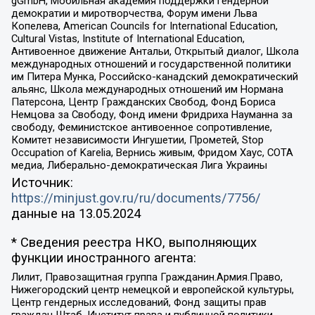
gGmbH, Мобильная академия поддержки гендерной
демократии и миротворчества, Форум имени Льва
Копелева, American Councils for International Education,
Cultural Vistas, Institute of International Education,
Антивоенное движение Антальи, Открытый диалог, Школа
международных отношений и государственной политики
им Питера Мунка, Российско-канадский демократический
альянс, Школа международных отношений им Нормана
Патерсона, Центр Гражданских Свобод, Фонд Бориса
Немцова за Свободу, Фонд имени Фридриха Науманна за
свободу, Феминистское антивоенное сопротивление,
Комитет независимости Ингушетии, Прометей, Stop
Occupation of Karelia, Вернись живым, Фридом Хаус, СОТА
медиа, Либерально-демократическая Лига Украины
Источник:
https://minjust.gov.ru/ru/documents/7756/
данные на
13.05.2024
* Сведения реестра НКО, выполняющих
функции иностранного агента:
Лилит, Правозащитная группа Гражданин.Армия.Право,
Нижегородский центр немецкой и европейской культуры,
Центр гендерных исследований, Фонд защиты прав