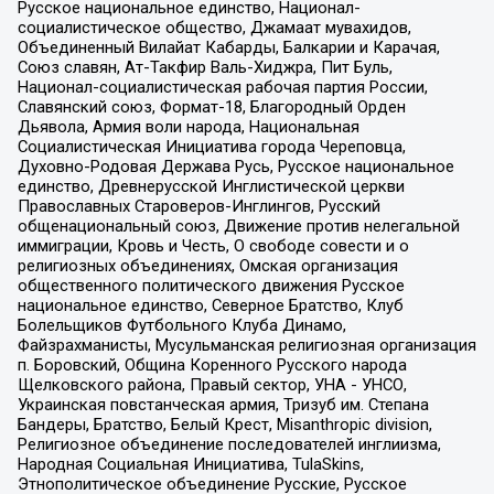
Русское национальное единство, Национал-
социалистическое общество, Джамаат мувахидов,
Объединенный Вилайат Кабарды, Балкарии и Карачая,
Союз славян, Ат-Такфир Валь-Хиджра, Пит Буль,
Национал-социалистическая рабочая партия России,
Славянский союз, Формат-18, Благородный Орден
Дьявола, Армия воли народа, Национальная
Социалистическая Инициатива города Череповца,
Духовно-Родовая Держава Русь, Русское национальное
единство, Древнерусской Инглистической церкви
Православных Староверов-Инглингов, Русский
общенациональный союз, Движение против нелегальной
иммиграции, Кровь и Честь, О свободе совести и о
религиозных объединениях, Омская организация
общественного политического движения Русское
национальное единство, Северное Братство, Клуб
Болельщиков Футбольного Клуба Динамо,
Файзрахманисты, Мусульманская религиозная организация
п. Боровский, Община Коренного Русского народа
Щелковского района, Правый сектор, УНА - УНСО,
Украинская повстанческая армия, Тризуб им. Степана
Бандеры, Братство, Белый Крест, Misanthropic division,
Религиозное объединение последователей инглиизма,
Народная Социальная Инициатива, TulaSkins,
Этнополитическое объединение Русские, Русское