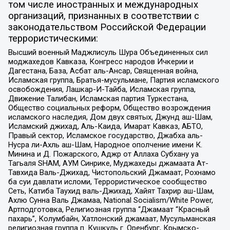
том числе иностранных и международных
организаций, признанных в соответствии с
законодательством Российской Федерации
террористическими:
Высший военный Маджлисуль Шура Объединенных сил
моджахедов Кавказа, Конгресс народов Ичкерии и
Дагестана, База, Асбат аль-Ансар, Священная война,
Исламская группа, Братья-мусульмане, Партия исламского
освобождения, Лашкар-И-Тайба, Исламская группа,
Движение Талибан, Исламская партия Туркестана,
Общество социальных реформ, Общество возрождения
исламского наследия, Дом двух святых, Джунд аш-Шам,
Исламский джихад, Аль-Каида, Имарат Кавказ, АБТО,
Правый сектор, Исламское государство, Джабха аль-
Нусра ли-Ахль аш-Шам, Народное ополчение имени К.
Минина и Д. Пожарского, Аджр от Аллаха Субхану уа
Тагьаля SHAM, АУМ Синрике, Муджахеды джамаата Ат-
Тавхида Валь-Джихад, Чистопольский Джамаат, Рохнамо
ба суи давлати исломи, Террористическое сообщество
Сеть, Катиба Таухид валь-Джихад, Хайят Тахрир аш-Шам,
Ахлю Сунна Валь Джамаа, National Socialism/White Power,
Артподготовка, Религиозная группа “Джамаат “Красный
пахарь”, Колумбайн, Хатлонский джамаат, Мусульманская
религиозная группа п. Кушкуль г. Оренбург, Крымско-