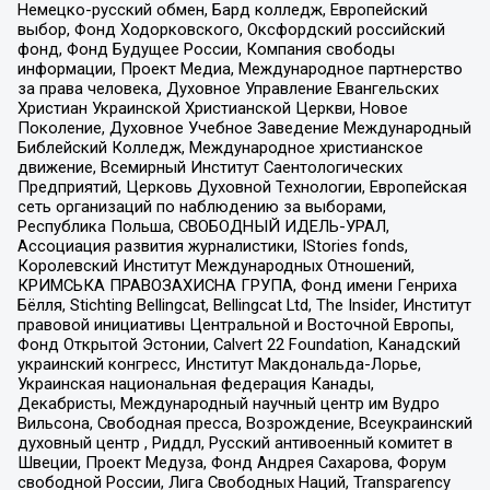
Немецко-русский обмен, Бард колледж, Европейский
выбор, Фонд Ходорковского, Оксфордский российский
фонд, Фонд Будущее России, Компания свободы
информации, Проект Медиа, Международное партнерство
за права человека, Духовное Управление Евангельских
Христиан Украинской Христианской Церкви, Новое
Поколение, Духовное Учебное Заведение Международный
Библейский Колледж, Международное христианское
движение, Всемирный Институт Саентологических
Предприятий, Церковь Духовной Технологии, Европейская
сеть организаций по наблюдению за выборами,
Республика Польша, СВОБОДНЫЙ ИДЕЛЬ-УРАЛ,
Ассоциация развития журналистики, IStories fonds,
Королевский Институт Международных Отношений,
КРИМСЬКА ПРАВОЗАХИСНА ГРУПА, Фонд имени Генриха
Бёлля, Stichting Bellingcat, Bellingcat Ltd, The Insider, Институт
правовой инициативы Центральной и Восточной Европы,
Фонд Открытой Эстонии, Calvert 22 Foundation, Канадский
украинский конгресс, Институт Макдональда-Лорье,
Украинская национальная федерация Канады,
Декабристы, Международный научный центр им Вудро
Вильсона, Свободная пресса, Возрождение, Всеукраинский
духовный центр , Риддл, Русский антивоенный комитет в
Швеции, Проект Медуза, Фонд Андрея Сахарова, Форум
свободной России, Лига Свободных Наций, Transparеncy