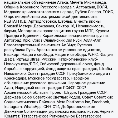
национальное объединение Атака, Мечеть Мирмамеда,
Община Коренного Русского народа г. Астрахани, ВОЛЯ,
Меджлис крымскотатарского народа, Рубеж Севера, ТОЙС,
О противодействии экстремистской деятельности,
РЕВТАТПОД, Артподготовка, Штольц, В честь иконы
Божией Матери Державная, Сектор 16, Независимость,
Фирма, Молодежная правозащитная группа МПГ, Курсом
Правды и Единения, Каракольская инициативная группа,
Автоград Крю, Союз Славянских Сил Руси, Алля-Аят,
Благотворительный пансионат Ак Умут, Русская
республика Русь, Арестантское уголовное единство,
Башкорт, Нация и свобода, Нация и свобода, W.H.С., Фалунь
Дафа, Иртыш Ultras, Русский Патриотический клуб-
Новокузнецк/РПК, Сибирский державный союз, Фонд
борьбы с коррупцией, Фонд защиты прав граждан, Штабы
Навального, Совет граждан СССР Прикубанского округа г.
Краснодара, Мужское государство, Народное
объединение русского движения, Народное движение
Адат, Народный совет граждан РСФСР СССР
Архангельской области, Проект Штурм, Граждане СССР,
Держава Союз Советских Светлых Родов, Совет Советских
Социалистических Районов, Meta Platforms Inc, Facebook,
Instagram, WhatsApp, СИЧ-С14, Добровольческое
Движение Организации украинских националистов, Черный
Комитет, Татарстанское Региональное Всетатарское