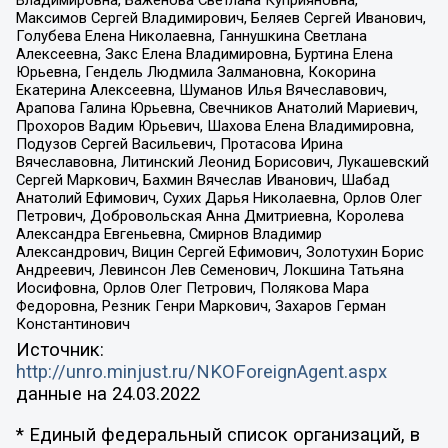
Владимировна, Баженова Светлана Куприяновна,
Максимов Сергей Владимирович, Беляев Сергей Иванович,
Голубева Елена Николаевна, Ганнушкина Светлана
Алексеевна, Закс Елена Владимировна, Буртина Елена
Юрьевна, Гендель Людмила Залмановна, Кокорина
Екатерина Алексеевна, Шуманов Илья Вячеславович,
Арапова Галина Юрьевна, Свечников Анатолий Мариевич,
Прохоров Вадим Юрьевич, Шахова Елена Владимировна,
Подузов Сергей Васильевич, Протасова Ирина
Вячеславовна, Литинский Леонид Борисович, Лукашевский
Сергей Маркович, Бахмин Вячеслав Иванович, Шабад
Анатолий Ефимович, Сухих Дарья Николаевна, Орлов Олег
Петрович, Добровольская Анна Дмитриевна, Королева
Александра Евгеньевна, Смирнов Владимир
Александрович, Вицин Сергей Ефимович, Золотухин Борис
Андреевич, Левинсон Лев Семенович, Локшина Татьяна
Иосифовна, Орлов Олег Петрович, Полякова Мара
Федоровна, Резник Генри Маркович, Захаров Герман
Константинович
Источник:
http://unro.minjust.ru/NKOForeignAgent.aspx
данные на
24.03.2022
* Единый федеральный список организаций, в