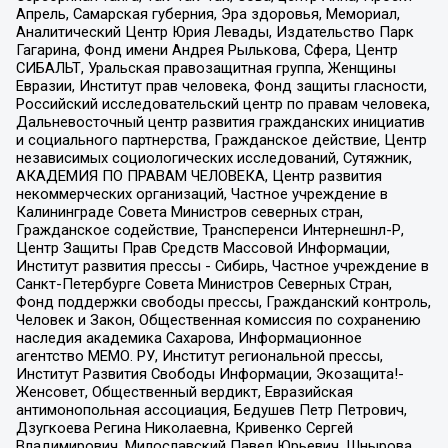
Апрель, Самарская губерния, Эра здоровья, Мемориал,
Аналитический Центр Юрия Левады, Издательство Парк
Гагарина, Фонд имени Андрея Рылькова, Сфера, Центр
СИБАЛЬТ, Уральская правозащитная группа, Женщины
Евразии, Институт прав человека, Фонд защиты гласности,
Российский исследовательский центр по правам человека,
Дальневосточный центр развития гражданских инициатив
и социального партнерства, Гражданское действие, Центр
независимых социологических исследований, Сутяжник,
АКАДЕМИЯ ПО ПРАВАМ ЧЕЛОВЕКА, Центр развития
некоммерческих организаций, Частное учреждение в
Калининграде Совета Министров северных стран,
Гражданское содействие, Трансперенси Интернешнл-Р,
Центр Защиты Прав Средств Массовой Информации,
Институт развития прессы - Сибирь, Частное учреждение в
Санкт-Петербурге Совета Министров Северных Стран,
Фонд поддержки свободы прессы, Гражданский контроль,
Человек и Закон, Общественная комиссия по сохранению
наследия академика Сахарова, Информационное
агентство МЕМО. РУ, Институт региональной прессы,
Институт Развития Свободы Информации, Экозащита!-
Женсовет, Общественный вердикт, Евразийская
антимонопольная ассоциация, Бедушев Петр Петрович,
Дзугкоева Регина Николаевна, Кривенко Сергей
Владимирович, Милославский Павел Юрьевич, Шнырова