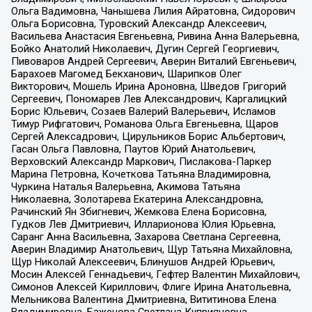
Ольга Вадимовна, Чанышева Лилия Айратовна, Сидорович
Ольга Борисовна, Туровский Александр Алексеевич,
Васильева Анастасия Евгеньевна, Ривина Анна Валерьевна,
Бойко Анатолий Николаевич, Дугин Сергей Георгиевич,
Пивоваров Андрей Сергеевич, Аверин Виталий Евгеньевич,
Барахоев Магомед Бекханович, Шарипков Олег
Викторович, Мошель Ирина Ароновна, Шведов Григорий
Сергеевич, Пономарев Лев Александрович, Каргалицкий
Борис Юльевич, Созаев Валерий Валерьевич, Исламов
Тимур Рифгатович, Романова Ольга Евгеньевна, Щаров
Сергей Алексадрович, Цирульников Борис Альбертович,
Гасан Ольга Павловна, Паутов Юрий Анатольевич,
Верховский Александр Маркович, Пислакова-Паркер
Марина Петровна, Кочеткова Татьяна Владимировна,
Чуркина Наталья Валерьевна, Акимова Татьяна
Николаевна, Золотарева Екатерина Александровна,
Рачинский Ян Збигневич, Жемкова Елена Борисовна,
Гудков Лев Дмитриевич, Илларионова Юлия Юрьевна,
Саранг Анна Васильевна, Захарова Светлана Сергеевна,
Аверин Владимир Анатольевич, Щур Татьяна Михайловна,
Щур Николай Алексеевич, Блинушов Андрей Юрьевич,
Мосин Алексей Геннадьевич, Гефтер Валентин Михайлович,
Симонов Алексей Кириллович, Флиге Ирина Анатольевна,
Мельникова Валентина Дмитриевна, Вититинова Елена