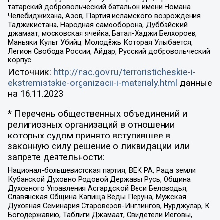
татарский добровольческий батальон имени Номана
Челебиджихана, Азов, Партия исламского возрождения
Таджикистана, Народная самооборона, Дуббайский
джамаат, московская ячейка, Батал-Хаджи Белхороев,
Маньяки Культ Убийц, Молодёжь Которая Улыбается,
Легион Свобода России, Айдар, Русский добровольческий
корпус
Источник:
http://nac.gov.ru/terroristicheskie-i-
ekstremistskie-organizacii-i-materialy.html
данные
на
16.11.2023
* Перечень общественных объединений и
религиозных организаций в отношении
которых судом принято вступившее в
законную силу решение о ликвидации или
запрете деятельности:
Национал-большевистская партия, ВЕК РА, Рада земли
Кубанской Духовно Родовой Державы Русь, Община
Духовного Управления Асгардской Веси Беловодья,
Славянская Община Капища Веды Перуна, Мужская
Духовная Семинария Староверов-Инглингов, Нурджулар, К
Богодержавию, Таблиги Джамаат, Свидетели Иеговы,