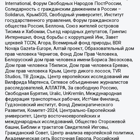
International, Форум Свободных Народов ПостРоссии,
Солидарность с гражданским движением в России –
Solidarus, КрымSOS, Свободный университет, Институт
государственного управления, Форум гражданского
общества Россия, Беллона, Союз жителей островов
Тисима и Хабомаи, Съезд народных депутатов, Гринпис
Интернешнл, Фонд борьбы с коррупцией Инк, Завет
церквей TCCN, Агора, Всемирный фонд природы, BDR
Novaja Gazeta-Europe, Алтай проект, Образовательный дом
прав человека Чернигов, Фонд Дом Прав Человека,
Белорусский дом прав человека имени Бориса Звозскова,
Дом прав человека Тбилиси, Дом прав человека Ереван,
Дом прав человека Крым, Центр дикого лосося, TVR
Studios, ТВ Дождь, Центр европейских исследований им
Вилфрида Мартенса, Сетевое объединение журналистов
расследователей, АЛЛАТРА, За свободную Россию,
Свободная Бурятия, Uralic, UnKremlin, Международная
федерация транспортных рабочих, ИстЧам Финланд,
Гудзоновский институт, Фонд Демократического
Развития, Комитет-2024, Центрально-Европейский
университет, Центр восточноевропейских и
международных исследований, Общество Сторожевой
башни, Библии и трактатов Свидетелей Иеговы,
Гражданский Совет, Центр анализа европейской политики,
Академическая сеть Восточная Европа, Российский