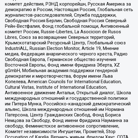
комитет действия, РЭНД корпорейшн, Русская Америка за
демократию в России, Настоящая Россия, Глобальная сеть
журналистов-расследователей, Служба поддержки,
Свободная Россия Берлин, Свободная Россия Северный
Рейн-Вестфалия, Фонд глобальной помощи, Антивоенный
комитет России, Russie-Libertes, La Asocicion de Rusos
Libres, Союз за возвращение Северных территорий,
Крымскотатарский Ресурсный Центр, Глобальный союз
IndustriALL, Russian Election Monitor, Article 19, Мнение
медиа, Федерация анархического черного креста, Радио
Свободная Европа, Германское общество изучения
Восточной Европы, Фонд имени Фридриха Эберта, XZ
gGmbH, Мобильная академия поддержки гендерной
демократии и миротворчества, Форум имени Льва
Копелева, American Councils for International Education,
Cultural Vistas, Institute of International Education,
Антивоенное движение Антальи, Открытый диалог, Школа
международных отношений и государственной политики
им Питера Мунка, Российско-канадский демократический
альянс, Школа международных отношений им Нормана
Патерсона, Центр Гражданских Свобод, Фонд Бориса
Немцова за Свободу, Фонд имени Фридриха Науманна за
свободу, Феминистское антивоенное сопротивление,
Комитет независимости Ингушетии, Прометей, Stop
Occupation of Karelia, Вернись живым, Фридом Хаус, СОТА