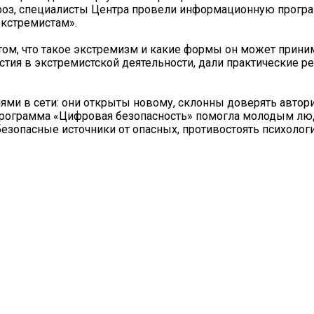
роз, специалисты Центра провели информационную прогр
экстремистам».
том, что такое экстремизм и какие формы он может прини
стия в экстремистской деятельности, дали практические 
ми в сети: они открыты новому, склонны доверять автори
Программа «Цифровая безопасность» помогла молодым лю
безопасные источники от опасных, противостоять психолог