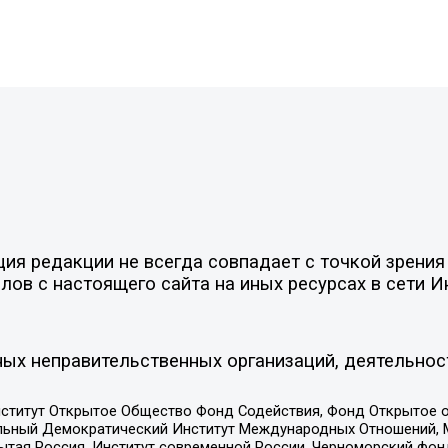
я редакции не всегда совпадает с точкой зрения 
ов с настоящего сайта на иных ресурсах в сети И
ых неправительственных организаций, деятельнос
ститут Открытое Общество Фонд Содействия, Фонд Открытое 
альный Демократический Институт Международных Отношений,
тая Россия, Институт современной России, Черноморский фонд