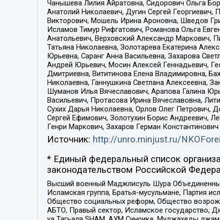
Чанышева Лилия Айратовна, Сидорович Ольга Бори
Анатолий Николаевич, Дугин Сергей Георгиевич, 
Викторович, Мошель Ирина Ароновна, Шведов Гри
Исламов Тимур Рифгатович, Романова Ольга Евге
Анатольевич, Верховский Александр Маркович, П
Татьяна Николаевна, Золотарева Екатерина Алек
Юрьевна, Саранг Анна Васильевна, Захарова Свет
Андрей Юрьевич, Мосин Алексей Геннадьевич, Ге
Дмитриевна, Вититинова Елена Владимировна, Ба
Николаевна, Ганнушкина Светлана Алексеевна, За
Шуманов Илья Вячеславович, Арапова Галина Юрь
Васильевич, Протасова Ирина Вячеславовна, Лит
Сухих Дарья Николаевна, Орлов Олег Петрович, 
Сергей Ефимович, Золотухин Борис Андреевич, Л
Генри Маркович, Захаров Герман Константинович
Источник:
http://unro.minjust.ru/NKOFore
* Единый федеральный список организа
законодательством Российской Федера
Высший военный Маджлисуль Шура Объединенных с
Исламская группа, Братья-мусульмане, Партия ис
Общество социальных реформ, Общество возрожд
АБТО, Правый сектор, Исламское государство, Д
уа Тагьаля SHAM, АУМ Синрике, Муджахеды джама