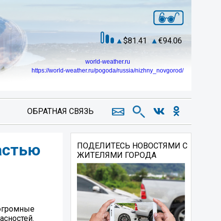
81.41
94.06
world-weather.ru
https://world-weather.ru/pogoda/russia/nizhny_novgorod/
ОБРАТНАЯ СВЯЗЬ
астью
ПОДЕЛИТЕСЬ НОВОСТЯМИ С
ЖИТЕЛЯМИ ГОРОДА
 огромные
асностей.