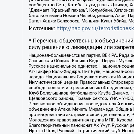
сообщество Сеть, Катиба Таухид валь-Джихад, Хай
“Джамаат “Красный пахарь”, Колумбайн, Хатлонск
батальон имени Номана Челебиджихана, Азов, Па
Батал-Хаджи Белхороев, Маньяки Культ Убийц, М
Источник:
http://nac.gov.ru/terroristichesk
* Перечень общественных объединений 
силу решение о ликвидации или запрете
Национал-большевистская партия, ВЕК РА, Рада 
Славянская Община Капища Веды Перуна, Мужская
Русское национальное единство, Национал-социа
Ат-Такфир Валь-Хиджра, Пит Буль, Национал-соц
народа, Национальная Социалистическая Инициат
Инглистической церкви Православных Староверов
свободе совести и о религиозных объединениях,
Клуб Болельщиков Футбольного Клуба Динамо, Фа
Щелковского района, Правый сектор, УНА - УНСО, У
Религиозное объединение последователей инглии
объединение Атака, Мечеть Мирмамеда, Община К
противодействии экстремистской деятельности, 
Молодежная правозащитная группа МПГ, Курсом П
Благотворительный пансионат Ак Умут, Русская ре
Иртыш Ultras, Русский Патриотический клуб-Нов