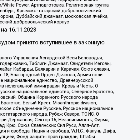
/White Power, Артподготовка, Религиозная группа
Оренбург, Крымско-татарский добровольческий
орона, Дуббайский джамаат, московская ячейка,
усский добровольческий корпус
 на
16.11.2023
судом принято вступившее в законную
вного Управления Асгардской Веси Беловодья,
годержавию, Таблиги Джамаат, Свидетели Иеговы,
айат Кабарды, Балкарии и Карачая, Союз славян,
т-18, Благородный Орден Дьявола, Армия воли
ое национальное единство, Древнерусской
 нелегальной иммиграции, Кровь и Честь, О
усское национальное единство, Северное Братство,
ровский, Община Коренного Русского народа
атство, Белый Крест, Misanthropic division,
еское объединение Русские, Русское национальное
котатарского народа, Рубеж Севера, ТОЙС, О
ри Державная, Сектор 16, Независимость, Фирма,
д Крю, Союз Славянских Сил Руси, Алля-Аят,
я и свобода, Нация и свобода, W.H.С., Фалунь Дафа,
рупцией, Фонд защиты прав граждан, Штабы