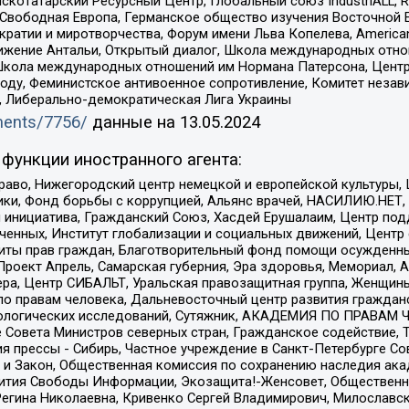
татарский Ресурсный Центр, Глобальный союз IndustriALL, Russi
 Свободная Европа, Германское общество изучения Восточной 
и и миротворчества, Форум имени Льва Копелева, American Counci
ое движение Антальи, Открытый диалог, Школа международных отн
Школа международных отношений им Нормана Патерсона, Центр
ду, Феминистское антивоенное сопротивление, Комитет независ
а, Либерально-демократическая Лига Украины
uments/7756/
данные на
13.05.2024
функции иностранного агента:
раво, Нижегородский центр немецкой и европейской культуры,
тики, Фонд борьбы с коррупцией, Альянс врачей, НАСИЛИЮ.НЕТ,
я инициатива, Гражданский Союз, Хасдей Ерушалаим, Центр по
юченных, Институт глобализации и социальных движений, Цент
ты прав граждан, Благотворительный фонд помощи осужденным
а, Проект Апрель, Самарская губерния, Эра здоровья, Мемориал
ера, Центр СИБАЛЬТ, Уральская правозащитная группа, Женщины
по правам человека, Дальневосточный центр развития гражданс
ологических исследований, Сутяжник, АКАДЕМИЯ ПО ПРАВАМ Ч
е Совета Министров северных стран, Гражданское содействие,
я прессы - Сибирь, Частное учреждение в Санкт-Петербурге С
 и Закон, Общественная комиссия по сохранению наследия ак
звития Свободы Информации, Экозащита!-Женсовет, Общественн
Регина Николаевна, Кривенко Сергей Владимирович, Милославс