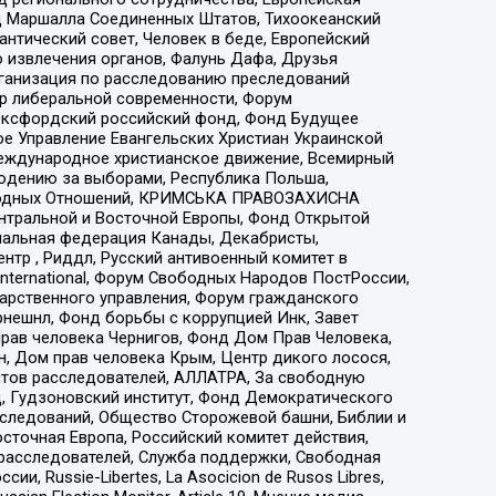
 Маршалла Соединенных Штатов, Тихоокеанский
нтический совет, Человек в беде, Европейский
 извлечения органов, Фалунь Дафа, Друзья
рганизация по расследованию преследований
тр либеральной современности, Форум
 Оксфордский российский фонд, Фонд Будущее
е Управление Евангельских Христиан Украинской
еждународное христианское движение, Всемирный
людению за выборами, Республика Польша,
народных Отношений, КРИМСЬКА ПРАВОЗАХИСНА
ы Центральной и Восточной Европы, Фонд Открытой
иональная федерация Канады, Декабристы,
тр , Риддл, Русский антивоенный комитет в
nternational, Форум Свободных Народов ПостРоссии,
дарственного управления, Форум гражданского
рнешнл, Фонд борьбы с коррупцией Инк, Завет
прав человека Чернигов, Фонд Дом Прав Человека,
н, Дом прав человека Крым, Центр дикого лосося,
стов расследователей, АЛЛАТРА, За свободную
д, Гудзоновский институт, Фонд Демократического
сследований, Общество Сторожевой башни, Библии и
сточная Европа, Российский комитет действия,
-расследователей, Служба поддержки, Свободная
 Russie-Libertes, La Asocicion de Rusos Libres,