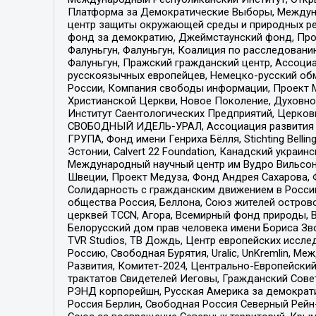
Платформа за Демократические Выборы, Междуна
центр защиты окружающей среды и природных ресу
фонд за демократию, Джеймстаунский фонд, Прож
Фалуньгун, Фалуньгун, Коалиция по расследован
Фалуньгун, Пражский гражданский центр, Ассоци
русскоязычных европейцев, Немецко-русский об
России, Компания свободы информации, Проект М
Христианской Церкви, Новое Поколение, Духовн
Институт Саентологических Предприятий, Церков
СВОБОДНЫЙ ИДЕЛЬ-УРАЛ, Ассоциация развития ж
ГРУПА, Фонд имени Генриха Бёлля, Stichting Bellin
Эстонии, Calvert 22 Foundation, Канадский укра
Международный научный центр им Вудро Вильсона
Швеции, Проект Медуза, Фонд Андрея Сахарова, Ф
Солидарность с гражданским движением в России 
общества Россия, Беллона, Союз жителей острово
церквей TCCN, Агора, Всемирный фонд природы, B
Белорусский дом прав человека имени Бориса Зво
TVR Studios, ТВ Дождь, Центр европейских иссл
Россию, Свободная Бурятия, Uralic, UnKremlin, 
Развития, Комитет-2024, Центрально-Европейски
трактатов Свидетелей Иеговы, Гражданский Совет
РЭНД корпорейшн, Русская Америка за демократи
Россия Берлин, Свободная Россия Северный Рейн-В