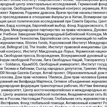
родный центр электоральных исследований, Германский фонд
рсов, Свободная Россия, Всемирный конгресс украинцев, Атла
ект Хармони, Родники дракона, Врачи против насильственного
ию преследования в отношении Фалуньгун в Китае, Всемирная о
ация школ политических исследований при Совете Европы, Цен
мен, Бард колледж, Европейский выбор, Фонд Ходорковского,
едиа, Международное партнерство за права человека, Духовно
ое Учебное Заведение Международный Библейский Колледж, М
ь Духовной Технологии, Европейская сеть организаций по наб
урналистики, IStories fonds, Королевский Институт Между
gcat, Bellingcat Ltd, The Insider, Институт правовой инициатив
инский конгресс, Институт Макдональда-Лорье, Украинская нац
, Свободная пресса, Возрождение, Всеукраинский духовный цен
орум свободной России, Лига Свободных Наций, Transparеncy I
– Solidarus, КрымSOS, Свободный университет, Институт госу
в Тисима и Хабомаи, Съезд народных депутатов, Гринпис Инте
DR Novaja Gazeta-Europe, Алтай проект, Образовательный дом 
зскова, Дом прав человека Тбилиси, Дом прав человека Ерева
едований им Вилфрида Мартенса, Сетевое объединение журнали
Международная федерация транспортных рабочих, ИстЧам Финлан
й университет, Центр восточноевропейских и международных и
, Центр анализа европейской политики, Академическая сеть Во
ю в России, Настоящая Россия, Глобальная сеть журналистов
естфалия, Фонд глобальной помощи, Антивоенный комитет России,