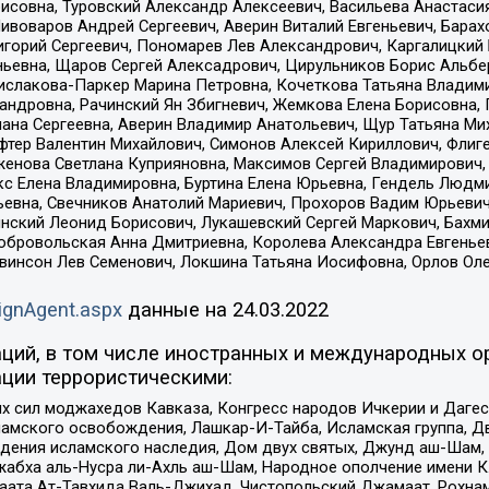
совна, Туровский Александр Алексеевич, Васильева Анастасия
Пивоваров Андрей Сергеевич, Аверин Виталий Евгеньевич, Бара
горий Сергеевич, Пономарев Лев Александрович, Каргалицкий 
ньевна, Щаров Сергей Алексадрович, Цирульников Борис Альбер
ислакова-Паркер Марина Петровна, Кочеткова Татьяна Владими
сандровна, Рачинский Ян Збигневич, Жемкова Елена Борисовна,
лана Сергеевна, Аверин Владимир Анатольевич, Щур Татьяна М
фтер Валентин Михайлович, Симонов Алексей Кириллович, Флиг
женова Светлана Куприяновна, Максимов Сергей Владимирович, 
кс Елена Владимировна, Буртина Елена Юрьевна, Гендель Людм
евна, Свечников Анатолий Мариевич, Прохоров Вадим Юрьевич
инский Леонид Борисович, Лукашевский Сергей Маркович, Бахм
Добровольская Анна Дмитриевна, Королева Александра Евгенье
евинсон Лев Семенович, Локшина Татьяна Иосифовна, Орлов Ол
ignAgent.aspx
данные на
24.03.2022
ций, в том числе иностранных и международных ор
ции террористическими:
ил моджахедов Кавказа, Конгресс народов Ичкерии и Дагеста
ламского освобождения, Лашкар-И-Тайба, Исламская группа, Дв
ения исламского наследия, Дом двух святых, Джунд аш-Шам, 
жабха аль-Нусра ли-Ахль аш-Шам, Народное ополчение имени К.
ата Ат-Тавхида Валь-Джихад, Чистопольский Джамаат, Рохнам