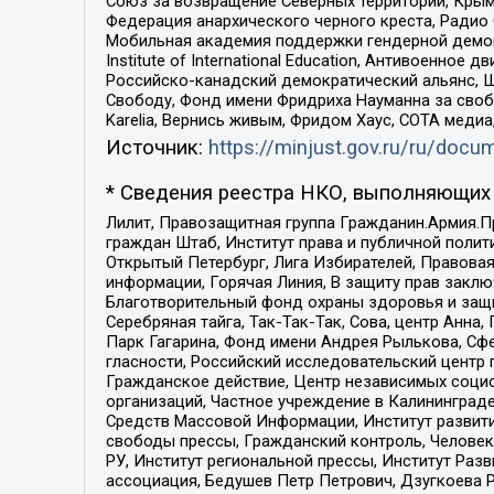
Союз за возвращение Северных территорий, Крымско
Федерация анархического черного креста, Радио
Мобильная академия поддержки гендерной демократи
Institute of International Education, Антивоенн
Российско-канадский демократический альянс, 
Свободу, Фонд имени Фридриха Науманна за свобо
Karelia, Вернись живым, Фридом Хаус, СОТА меди
Источник:
https://minjust.gov.ru/ru/doc
* Сведения реестра НКО, выполняющих 
Лилит, Правозащитная группа Гражданин.Армия.П
граждан Штаб, Институт права и публичной поли
Открытый Петербург, Лига Избирателей, Правова
информации, Горячая Линия, В защиту прав закл
Благотворительный фонд охраны здоровья и защи
Серебряная тайга, Так-Так-Так, Сова, центр Анн
Парк Гагарина, Фонд имени Андрея Рылькова, Сф
гласности, Российский исследовательский центр 
Гражданское действие, Центр независимых соци
организаций, Частное учреждение в Калининград
Средств Массовой Информации, Институт развити
свободы прессы, Гражданский контроль, Человек
РУ, Институт региональной прессы, Институт Ра
ассоциация, Бедушев Петр Петрович, Дзугкоева 