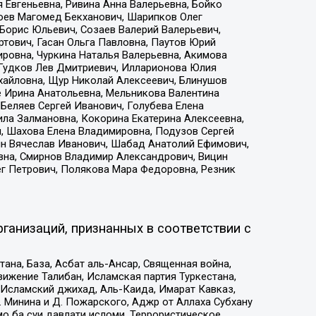
 Евгеньевна, Ривина Анна Валерьевна, Бойко
хоев Магомед Бекханович, Шарипков Олег
Борис Юльевич, Созаев Валерий Валерьевич,
тович, Гасан Ольга Павловна, Паутов Юрий
ровна, Чуркина Наталья Валерьевна, Акимова
 Гудков Лев Дмитриевич, Илларионова Юлия
ихайловна, Щур Николай Алексеевич, Блинушов
е Ирина Анатольевна, Мельникова Валентина
Беляев Сергей Иванович, Голубева Елена
ила Залмановна, Кокорина Екатерина Алексеевна,
, Шахова Елена Владимировна, Подузов Сергей
ин Вячеслав Иванович, Шабад Анатолий Ефимович,
вна, Смирнов Владимир Александрович, Вицин
ег Петрович, Полякова Мара Федоровна, Резник
ганизаций, признанных в соответствии с
на, База, Асбат аль-Ансар, Священная война,
ижение Талибан, Исламская партия Туркестана,
Исламский джихад, Аль-Каида, Имарат Кавказ,
 Минина и Д. Пожарского, Аджр от Аллаха Субхану
о ба суи давлати исломи, Террористическое