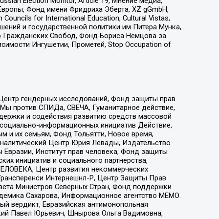
an Election Monitor, Article 19, Мнение медиа,
Европы, Фонд имени Фридриха Эберта, XZ gGmbH,
ls for International Education, Cultural Vistas,
ошений и государственной политики им Питера Мунка,
 Гражданских Свобод, Фонд Бориса Немцова за
имости Ингушетии, Прометей, Stop Occupation of
 Центр гендерных исследований, Фонд защиты прав
 Мы против СПИДа, СВЕЧА, Гуманитарное действие,
ддержки и содействия развитию средств массовой
р социально-информационных инициатив Действие,
 и их семьям, Фонд Тольятти, Новое время,
, Аналитический Центр Юрия Левады, Издательство
 Евразии, Институт прав человека, Фонд защиты
ких инициатив и социального партнерства,
ЕЛОВЕКА, Центр развития некоммерческих
 Трансперенси Интернешнл-Р, Центр Защиты Прав
овета Министров Северных Стран, Фонд поддержки
адемика Сахарова, Информационное агентство МЕМО.
ый вердикт, Евразийская антимонопольная
кий Павел Юрьевич, Шнырова Ольга Вадимовна,