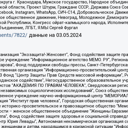
округа г. Краснодара, Мужское государство, Народное объедин
ой области, Проект Штурм, Граждане СССР, Держава Союз Сов
Facebook, Instagram, WhatsApp, СИЧ-С14, Добровольческое Движ
ское общественное движение, Невоград, Молодежное Демократ
ой Республики, Конгресс ойрат-калмыцкого народа, Исполнит
бъединение, ЛГБТ, Я.МЫ Сергей Фургал
uments/7822/
данные на
03.05.2024
Общество с ограниченной ответственностью "Радио Свободная Европа/Радио Свобода", Чешское информационное агентство "MEDIUM-ORIENT", Красноярская региональная общественная организация "Мы против СПИДа", Камалягин Денис Николаевич, Маркелов Сергей Евгеньевич, Пономарев Лев Александрович, Савицкая Людмила Алексеевна, Автономная некоммерческая организация "Центр по работе с проблемой насилия "НАСИЛИЮ.НЕТ", Межрегиональный профессиональный союз работников здравоохранения "Альянс врачей", Юридическое лицо, зарегистрированное в Латвийской Республике, SIA "Medusa Project" (регистрационный номер 40103797863, дата регистрации 10.06.2014), Некоммерческая организация "Фонд по борьбе с коррупцией", Автономная некоммерческая организация "Институт права и публичной политики", Баданин Роман Сергеевич, Гликин Максим Александрович, Железнова Мария Михайловна, Лукьянова Юлия Сергеевна, Маетная Елизавета Витальевна, Маняхин Петр Борисович, Чуракова Ольга Владимировна, Ярош Юлия Петровна, Юридическое лицо "The Insider SIA", зарегистрированное в Риге, Латвийская Республика (дата регистрации 26.06.2015), являющееся администратором доменного имени интернет-издания "The Insider SIA", https://theins.ru, Постернак Алексей Евгеньевич, Рубин Михаил Аркадьевич, Анин Роман Александрович, Юридическое лицо Istories fonds, зарегистрированное в Латвийской Республике (регистрационный номер 50008295751, дата регистрации 24.02.2020), Великовский Дмитрий Александрович, Долинина Ирина Николаевна, Мароховская Алеся Алексеевна, Шлейнов Роман Юрьевич, Шмагун Олеся Валентиновна, Общество с ограниченной ответственностью "Альтаир 2021", Общество с ограниченной ответственностью "Вега 2021", Общество с ограниченной ответственностью "Главный редактор 2021", Общество с ограниченной ответственностью "Ромашки монолит", Важенков Артем Валерьевич, Ивановская областная общественная организация "Центр гендерных исследований", Гурман Юрий Альбертович, Медиапроект "ОВД-Инфо", Егоров Владимир Владимирович, Жилинский Владимир Александрович, Общество с ограниченной ответственностью "ЗП", Иванова София Юрьевна, Карезина Инна Павловна, Кильтау Екатерина Викторовна, Петров Алексей Викторович, Пискунов Сергей Евгеньевич, Смирнов Сергей Сергеевич, Тихонов Михаил Сергеевич, Общество с ограниченной ответственностью "ЖУРНАЛИСТ-ИНОСТРАННЫЙ АГЕНТ", Арапова Галина Юрьевна, Вольтская Татьяна Анатольевна, Американская компания "Mason G.E.S. Anonymous Foundation" (США), являющаяся владельцем интернет-издания https://mnews.world/, Компания "Stichting Bellingcat", зарегистрированная в Нидерландах (дата регистрации 11.07.2018), Захаров Андрей Вячеславович, Клепиковская Екатерина Дмитриевна, Общество с ограниченной ответственностью "МЕМО", Перл Роман Александрович, Симонов Евгений Алексеевич, Соловьева Елена Анатольевна, Сотников Даниил Владимирович, Сурначева Елизавета Дмитриевна, Автономная некоммерческая организация по защите прав человека и информированию населения "Якутия – Наше Мнение", Общество с ограниченной ответственностью "Москоу диджитал медиа", с 26.01.2023 Общество с ограниченной ответственностью "Чайка Белые сады", Ветошкина Валерия Валерьевна, Заговора Максим Александрович, Межрегиональное общественное движение "Российская ЛГБТ - сеть", Оленичев Максим Владимирович, Павлов Иван Юрьевич, Скворцова Елена Сергеевна, Общество с ограниченной ответственностью "Как бы инагент", Кочетков Игорь Викторович, Общество с ограниченной ответственностью "Честные выборы", Еланчик Олег Александрович, Общество с ограниченной ответственностью "Нобелевский призыв", Гималова Регина Эмилевна, Григорьев Андрей Валерьевич, Григорьева Алина Александровна, Ассоциация по содействию защите прав призывников, альтернативнослужащих и военнослужащих "Правозащитная группа "Гражданин.Армия.Право", Хисамова Регина Фаритовна, Автономная некоммерческая организация по реализа