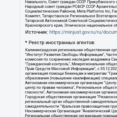
Навального, Совет граждан СССР Прикубанского 
Народный совет граждан РСФСР СССР Архангельск
Социалистических Районов, Meta Platforms Inc, 
Комитет, Татарстанское Региональное Всетатар
Татарской Автономной Советской Социалистическ
Красноярского края, Этническое национальное о
Источник:
https://minjust.gov.ru/ru/doc
* Реестр иностранных агентов:
Калининградская региональная общественная организация "Экозащита!-Женсовет", Фонд содействия защите прав и свобод граждан "Общественный вердикт", Фонд "Институт Развития Свободы Информации", Частное учреждение "Информационное агентство МЕМО. РУ", Региональная общественная организация "Общественная комиссия по сохранению наследия академика Сахарова", Фонд поддержки свободы прессы, Санкт-Петербургская общественная правозащитная организация "Гражданский контроль", Межрегиональная общественная организация "Информационно-просветительский центр "Мемориал", Региональный Фонд "Центр Защиты Прав Средств Массовой Информации", с 05.12.2023 Фонд "Центр Защиты Прав Средств массовой информации", Региональная общественная благотворительная организация помощи беженцам и мигрантам "Гражданское содействие", Негосударственное образовательное учреждение дополнительного профессионального образования (повышение квалификации) специалистов "АКАДЕМИЯ ПО ПРАВАМ ЧЕЛОВЕКА", Свердловская региональная общественная организация "Сутяжник", Автономная некоммерческая организация "Центр независимых социологических исследований", Союз общественных объединений "Российский исследовательский центр по правам человека", Региональное общественное учреждение научно-информационный центр "МЕМОРИАЛ", Некоммерческая организация "Фонд защиты гласности", Автономная некоммерческая организация "Институт прав человека", Городская общественная организация "Екатеринбургское общество "МЕМОРИАЛ", Городская общественная организация "Рязанское историко-просветительское и правозащитное общество "Мемориал" (Рязанский Мемориал), Челябинский региональный орган общественной самодеятельности – женское общественное объединение "Женщины Евразии", Челябинский региональный орган общественной самодеятельности "Уральская правозащитная группа", Фонд содействия защите здоровья и социальной справедливости имени Андрея Рылькова, Автономная Некоммерческая Организация "Аналитический Центр Юрия Левады", Автономная некоммерческая организация социальной поддержки населения "Проект Апрель", Региональная общественная организация помощи женщинам и детям, находящимся в кризисной ситуации "Информационно-методический центр "Анна", Фонд содействия развитию массовых коммуникаций и правовому просвещению "Так-так-Так", Фонд содействия устойчивому развитию "Серебряная тайга", Свердловский региональный общественный фонд социальных проектов "Новое время", "Idel.Реалии", Кавказ.Реалии, Крым.Реалии, Телеканал Настоящее Время, Татаро-башкирская служба Радио Свобода (Azatliq Radiosi), Радио Свободная Европа/Радио Свобода (PCE/PC), "Сибирь.Реалии", "Фактограф", Благотворительный фонд помощи осужденным и их семьям, Автономная некоммерческая организация "Институт глобализации и социальных движений", Фонд "В защиту прав заключенных", Частное учреждение "Центр поддержки и содействия развитию средств массовой информации", Пензенский региональный общественный благотворительный фонд "Гражданский союз", "Север.Реалии", Некоммерческая организация Фонд "Правовая инициатива", 