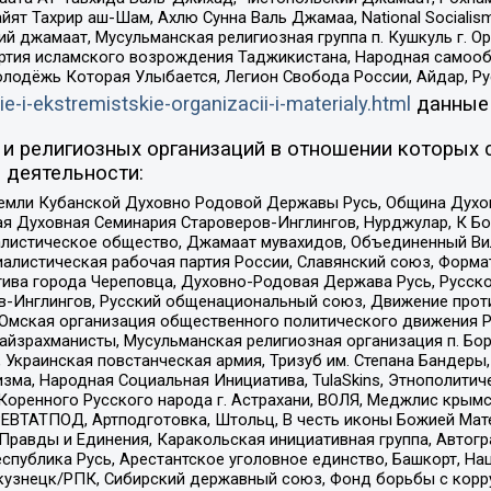
ят Тахрир аш-Шам, Ахлю Сунна Валь Джамаа, National Socialism
ий джамаат, Мусульманская религиозная группа п. Кушкуль г. 
ртия исламского возрождения Таджикистана, Народная самооб
олодёжь Которая Улыбается, Легион Свобода России, Айдар, Р
ie-i-ekstremistskie-organizacii-i-materialy.html
данные
и религиозных организаций в отношении которых 
 деятельности:
земли Кубанской Духовно Родовой Державы Русь, Община Духо
 Духовная Семинария Староверов-Инглингов, Нурджулар, К Бо
листическое общество, Джамаат мувахидов, Объединенный Вил
иалистическая рабочая партия России, Славянский союз, Форма
ива города Череповца, Духовно-Родовая Держава Русь, Русск
-Инглингов, Русский общенациональный союз, Движение против
 Омская организация общественного политического движения Р
йзрахманисты, Мусульманская религиозная организация п. Бо
краинская повстанческая армия, Тризуб им. Степана Бандеры, Бр
зма, Народная Социальная Инициатива, TulaSkins, Этнополитич
оренного Русского народа г. Астрахани, ВОЛЯ, Меджлис крымс
РЕВТАТПОД, Артподготовка, Штольц, В честь иконы Божией Мате
равды и Единения, Каракольская инициативная группа, Автогра
спублика Русь, Арестантское уголовное единство, Башкорт, Наци
окузнецк/РПК, Сибирский державный союз, Фонд борьбы с кор