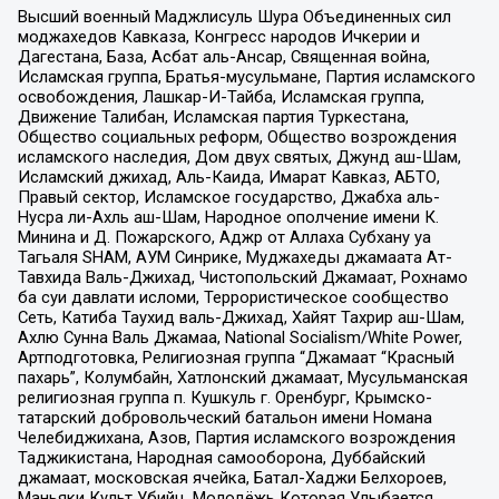
Высший военный Маджлисуль Шура Объединенных сил
моджахедов Кавказа, Конгресс народов Ичкерии и
Дагестана, База, Асбат аль-Ансар, Священная война,
Исламская группа, Братья-мусульмане, Партия исламского
освобождения, Лашкар-И-Тайба, Исламская группа,
Движение Талибан, Исламская партия Туркестана,
Общество социальных реформ, Общество возрождения
исламского наследия, Дом двух святых, Джунд аш-Шам,
Исламский джихад, Аль-Каида, Имарат Кавказ, АБТО,
Правый сектор, Исламское государство, Джабха аль-
Нусра ли-Ахль аш-Шам, Народное ополчение имени К.
Минина и Д. Пожарского, Аджр от Аллаха Субхану уа
Тагьаля SHAM, АУМ Синрике, Муджахеды джамаата Ат-
Тавхида Валь-Джихад, Чистопольский Джамаат, Рохнамо
ба суи давлати исломи, Террористическое сообщество
Сеть, Катиба Таухид валь-Джихад, Хайят Тахрир аш-Шам,
Ахлю Сунна Валь Джамаа, National Socialism/White Power,
Артподготовка, Религиозная группа “Джамаат “Красный
пахарь”, Колумбайн, Хатлонский джамаат, Мусульманская
религиозная группа п. Кушкуль г. Оренбург, Крымско-
татарский добровольческий батальон имени Номана
Челебиджихана, Азов, Партия исламского возрождения
Таджикистана, Народная самооборона, Дуббайский
джамаат, московская ячейка, Батал-Хаджи Белхороев,
Маньяки Культ Убийц, Молодёжь Которая Улыбается,