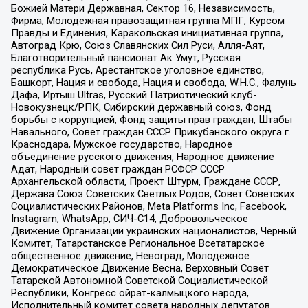
Божией Матери Державная, Сектор 16, Независимость,
Фирма, Молодежная правозащитная группа МПГ, Курсом
Правды и Единения, Каракольская инициативная группа,
Автоград Крю, Союз Славянских Сил Руси, Алля-Аят,
Благотворительный пансионат Ак Умут, Русская
республика Русь, Арестантское уголовное единство,
Башкорт, Нация и свобода, Нация и свобода, W.H.С., Фалунь
Дафа, Иртыш Ultras, Русский Патриотический клуб-
Новокузнецк/РПК, Сибирский державный союз, Фонд
борьбы с коррупцией, Фонд защиты прав граждан, Штабы
Навального, Совет граждан СССР Прикубанского округа г.
Краснодара, Мужское государство, Народное
объединение русского движения, Народное движение
Адат, Народный совет граждан РСФСР СССР
Архангельской области, Проект Штурм, Граждане СССР,
Держава Союз Советских Светлых Родов, Совет Советских
Социалистических Районов, Meta Platforms Inc, Facebook,
Instagram, WhatsApp, СИЧ-С14, Добровольческое
Движение Организации украинских националистов, Черный
Комитет, Татарстанское Региональное Всетатарское
общественное движение, Невоград, Молодежное
Демократическое Движение Весна, Верховный Совет
Татарской Автономной Советской Социалистической
Республики, Конгресс ойрат-калмыцкого народа,
Исполнительный комитет совета народных депутатов