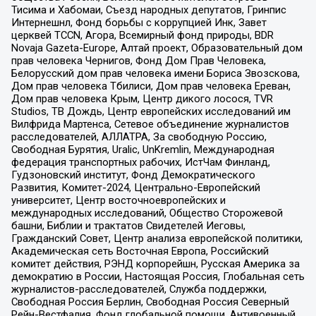
Тисима и Хабомаи, Съезд народных депутатов, Гринпис
Интернешнл, Фонд борьбы с коррупцией Инк, Завет
церквей TCCN, Агора, Всемирный фонд природы, BDR
Novaja Gazeta-Europe, Алтай проект, Образовательный дом
прав человека Чернигов, Фонд Дом Прав Человека,
Белорусский дом прав человека имени Бориса Звозскова,
Дом прав человека Тбилиси, Дом прав человека Ереван,
Дом прав человека Крым, Центр дикого лосося, TVR
Studios, ТВ Дождь, Центр европейских исследований им
Вилфрида Мартенса, Сетевое объединение журналистов
расследователей, АЛЛАТРА, За свободную Россию,
Свободная Бурятия, Uralic, UnKremlin, Международная
федерация транспортных рабочих, ИстЧам Финланд,
Гудзоновский институт, Фонд Демократического
Развития, Комитет-2024, Центрально-Европейский
университет, Центр восточноевропейских и
международных исследований, Общество Сторожевой
башни, Библии и трактатов Свидетелей Иеговы,
Гражданский Совет, Центр анализа европейской политики,
Академическая сеть Восточная Европа, Российский
комитет действия, РЭНД корпорейшн, Русская Америка за
демократию в России, Настоящая Россия, Глобальная сеть
журналистов-расследователей, Служба поддержки,
Свободная Россия Берлин, Свободная Россия Северный
Рейн-Вестфалия, Фонд глобальной помощи, Антивоенный