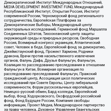
Демократический Институт Международных Отношений,
MEDIA DEVELOPMENT INVESTMENT FUND, Международный
Республиканский Институт, Открытая Россия, Институт
современной России, Черноморский фонд регионального
сотрудничества, Европейская Платформа за
Демократические Выборы, Международный центр
электоральных исследований, Германский фонд Маршалла
Соединенных Штатов, Тихоокеанский центр защиты
окружающей среды и природных ресурсов, Свободная
Россия, Всемирный конгресс украинцев, Атлантический
совет, Человек в беде, Европейский фонд за демократию,
Джеймстаунский фонд, Прожект Хармони, Родники
дракона, Врачи против насильственного извлечения
органов, Фалунь Дафа, Друзья Фалуньгун, Фалуньгун,
Коалиция по расследованию преследования в отношении
Фалуньгун в Китае, Всемирная организация по
расследованию преследований Фалуньгун, Пражский
гражданский центр, Ассоциация школ политических
исследований при Совете Европы, Центр либеральной
современности, Форум русскоязычных европейцев,
Немецко-русский обмен, Бард колледж, Европейский
выбор, Фонд Ходорковского, Оксфордский российский
фонд, Фонд Будущее России, Компания свободы
информации, Проект Медиа, Международное партнерство
за права человека, Духовное Управление Евангельских