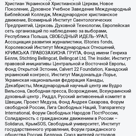
Христиан Украинской Христианской Церкви, Новое
Поколение, Духовное Учебное Заведение Международный
Библейский Колледж, Международное христианское
движение, Всемирный Институт Саентологических
Предприятий, Церковь Духовной Технологии, Европейская
сеть организаций по наблюдению за выборами,
Республика Польша, СВОБОДНЫЙ ИДЕЛЬ-УРАЛ,
Ассоциация развития журналистики, IStories fonds,
Королевский Институт Международных Отношений,
КРИМСЬКА ПРАВОЗАХИСНА ГРУПА, Фонд имени Генриха
Бёлля, Stichting Bellingcat, Bellingcat Ltd, The Insider, Институт
правовой инициативы Центральной и Восточной Европы,
Фонд Открытой Эстонии, Calvert 22 Foundation, Канадский
украинский конгресс, Институт Макдональда-Лорье,
Украинская национальная федерация Канады,
Декабристы, Международный научный центр им Вудро
Вильсона, Свободная пресса, Возрождение, Всеукраинский
духовный центр , Риддл, Русский антивоенный комитет в
Швеции, Проект Медуза, Фонд Андрея Сахарова, Форум
свободной России, Лига Свободных Наций, Transparеncy
International, Форум Свободных Народов ПостРоссии,
Солидарность с гражданским движением в России –
Solidarus, КрымSOS, Свободный университет, Институт
государственного управления, Форум гражданского
общества Россия, Беллона, Союз жителей островов