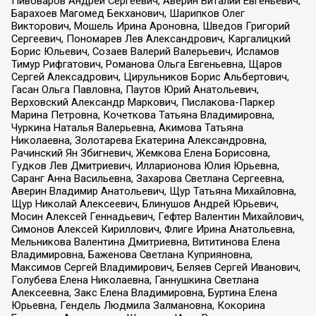
Пивоваров Андрей Сергеевич, Аверин Виталий Евгеньевич,
Барахоев Магомед Бекханович, Шарипков Олег
Викторович, Мошель Ирина Ароновна, Шведов Григорий
Сергеевич, Пономарев Лев Александрович, Каргалицкий
Борис Юльевич, Созаев Валерий Валерьевич, Исламов
Тимур Рифгатович, Романова Ольга Евгеньевна, Щаров
Сергей Алексадрович, Цирульников Борис Альбертович,
Гасан Ольга Павловна, Паутов Юрий Анатольевич,
Верховский Александр Маркович, Пислакова-Паркер
Марина Петровна, Кочеткова Татьяна Владимировна,
Чуркина Наталья Валерьевна, Акимова Татьяна
Николаевна, Золотарева Екатерина Александровна,
Рачинский Ян Збигневич, Жемкова Елена Борисовна,
Гудков Лев Дмитриевич, Илларионова Юлия Юрьевна,
Саранг Анна Васильевна, Захарова Светлана Сергеевна,
Аверин Владимир Анатольевич, Щур Татьяна Михайловна,
Щур Николай Алексеевич, Блинушов Андрей Юрьевич,
Мосин Алексей Геннадьевич, Гефтер Валентин Михайлович,
Симонов Алексей Кириллович, Флиге Ирина Анатольевна,
Мельникова Валентина Дмитриевна, Вититинова Елена
Владимировна, Баженова Светлана Куприяновна,
Максимов Сергей Владимирович, Беляев Сергей Иванович,
Голубева Елена Николаевна, Ганнушкина Светлана
Алексеевна, Закс Елена Владимировна, Буртина Елена
Юрьевна, Гендель Людмила Залмановна, Кокорина