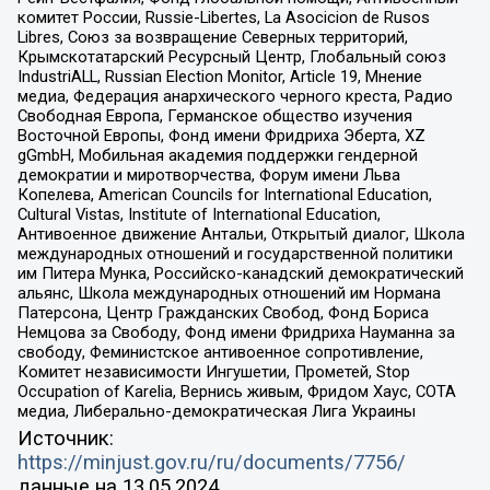
комитет России, Russie-Libertes, La Asocicion de Rusos
Libres, Союз за возвращение Северных территорий,
Крымскотатарский Ресурсный Центр, Глобальный союз
IndustriALL, Russian Election Monitor, Article 19, Мнение
медиа, Федерация анархического черного креста, Радио
Свободная Европа, Германское общество изучения
Восточной Европы, Фонд имени Фридриха Эберта, XZ
gGmbH, Мобильная академия поддержки гендерной
демократии и миротворчества, Форум имени Льва
Копелева, American Councils for International Education,
Cultural Vistas, Institute of International Education,
Антивоенное движение Антальи, Открытый диалог, Школа
международных отношений и государственной политики
им Питера Мунка, Российско-канадский демократический
альянс, Школа международных отношений им Нормана
Патерсона, Центр Гражданских Свобод, Фонд Бориса
Немцова за Свободу, Фонд имени Фридриха Науманна за
свободу, Феминистское антивоенное сопротивление,
Комитет независимости Ингушетии, Прометей, Stop
Occupation of Karelia, Вернись живым, Фридом Хаус, СОТА
медиа, Либерально-демократическая Лига Украины
Источник:
https://minjust.gov.ru/ru/documents/7756/
данные на
13.05.2024