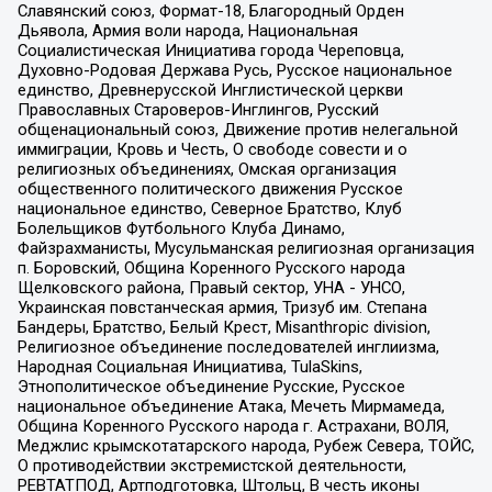
Славянский союз, Формат-18, Благородный Орден
Дьявола, Армия воли народа, Национальная
Социалистическая Инициатива города Череповца,
Духовно-Родовая Держава Русь, Русское национальное
единство, Древнерусской Инглистической церкви
Православных Староверов-Инглингов, Русский
общенациональный союз, Движение против нелегальной
иммиграции, Кровь и Честь, О свободе совести и о
религиозных объединениях, Омская организация
общественного политического движения Русское
национальное единство, Северное Братство, Клуб
Болельщиков Футбольного Клуба Динамо,
Файзрахманисты, Мусульманская религиозная организация
п. Боровский, Община Коренного Русского народа
Щелковского района, Правый сектор, УНА - УНСО,
Украинская повстанческая армия, Тризуб им. Степана
Бандеры, Братство, Белый Крест, Misanthropic division,
Религиозное объединение последователей инглиизма,
Народная Социальная Инициатива, TulaSkins,
Этнополитическое объединение Русские, Русское
национальное объединение Атака, Мечеть Мирмамеда,
Община Коренного Русского народа г. Астрахани, ВОЛЯ,
Меджлис крымскотатарского народа, Рубеж Севера, ТОЙС,
О противодействии экстремистской деятельности,
РЕВТАТПОД, Артподготовка, Штольц, В честь иконы