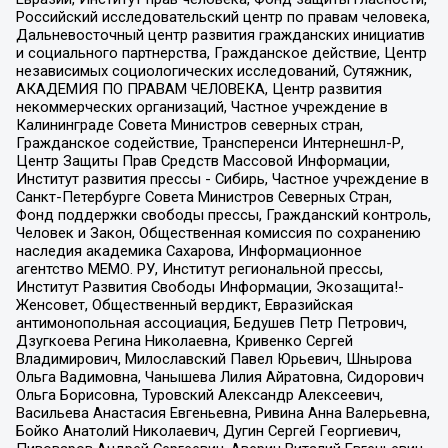
Российский исследовательский центр по правам человека,
Дальневосточный центр развития гражданских инициатив
и социального партнерства, Гражданское действие, Центр
независимых социологических исследований, Сутяжник,
АКАДЕМИЯ ПО ПРАВАМ ЧЕЛОВЕКА, Центр развития
некоммерческих организаций, Частное учреждение в
Калининграде Совета Министров северных стран,
Гражданское содействие, Трансперенси Интернешнл-Р,
Центр Защиты Прав Средств Массовой Информации,
Институт развития прессы - Сибирь, Частное учреждение в
Санкт-Петербурге Совета Министров Северных Стран,
Фонд поддержки свободы прессы, Гражданский контроль,
Человек и Закон, Общественная комиссия по сохранению
наследия академика Сахарова, Информационное
агентство МЕМО. РУ, Институт региональной прессы,
Институт Развития Свободы Информации, Экозащита!-
Женсовет, Общественный вердикт, Евразийская
антимонопольная ассоциация, Бедушев Петр Петрович,
Дзугкоева Регина Николаевна, Кривенко Сергей
Владимирович, Милославский Павел Юрьевич, Шнырова
Ольга Вадимовна, Чанышева Лилия Айратовна, Сидорович
Ольга Борисовна, Туровский Александр Алексеевич,
Васильева Анастасия Евгеньевна, Ривина Анна Валерьевна,
Бойко Анатолий Николаевич, Дугин Сергей Георгиевич,