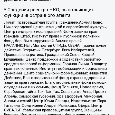
* Сведения реестра НКО, выполняющих
функции иностранного агента:
Лилит, Правозащитная группа Гражданин.Армия.Право,
Нижегородский центр немецкой и европейской культуры,
Центр гендерных исследований, Фонд защиты прав
граждан Штаб, Институт права и публичной политики,
Фонд борьбы с коррупцией, Альянс врачей,
НАСИЛИЮ.НЕТ, Мы против СПИДа, СВЕЧА, Гуманитарное
действие, Открытый Петербург, Лига Избирателей,
Правовая инициатива, Гражданский Союз, Хасдей
Ерушалаим, Центр поддержки и содействия развитию
средств массовой информации, Горячая Линия, В защиту
прав заключенных, Институт глобализации и социальных
движений, Центр социально-информационных инициатив
Действие, Благотворительный фонд охраны здоровья и
защиты прав граждан, Благотворительный фонд помощи
осужденным и их семьям, Фонд Тольятти, Новое время,
Серебряная тайга, Так-Так-Так, Сова, центр Анна, Проект
Апрель, Самарская губерния, Эра здоровья, Мемориал,
Аналитический Центр Юрия Левады, Издательство Парк
Гагарина, Фонд имени Андрея Рылькова, Сфера, Центр
СИБАЛЬТ, Уральская правозащитная группа, Женщины
Евразии, Институт прав человека, Фонд защиты гласности,