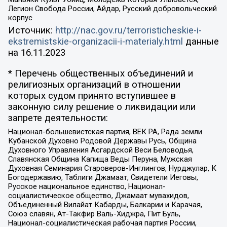
Легион Свобода России, Айдар, Русский добровольческий
корпус
Источник:
http://nac.gov.ru/terroristicheskie-i-
ekstremistskie-organizacii-i-materialy.html
данные
на
16.11.2023
* Перечень общественных объединений и
религиозных организаций в отношении
которых судом принято вступившее в
законную силу решение о ликвидации или
запрете деятельности:
Национал-большевистская партия, ВЕК РА, Рада земли
Кубанской Духовно Родовой Державы Русь, Община
Духовного Управления Асгардской Веси Беловодья,
Славянская Община Капища Веды Перуна, Мужская
Духовная Семинария Староверов-Инглингов, Нурджулар, К
Богодержавию, Таблиги Джамаат, Свидетели Иеговы,
Русское национальное единство, Национал-
социалистическое общество, Джамаат мувахидов,
Объединенный Вилайат Кабарды, Балкарии и Карачая,
Союз славян, Ат-Такфир Валь-Хиджра, Пит Буль,
Национал-социалистическая рабочая партия России,