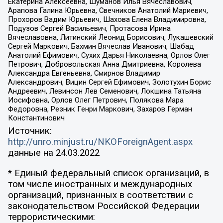
Екатерина Алексеевна, Шуманов Илья Вячеславович,
Арапова Галина Юрьевна, Свечников Анатолий Мариевич,
Прохоров Вадим Юрьевич, Шахова Елена Владимировна,
Подузов Сергей Васильевич, Протасова Ирина
Вячеславовна, Литинский Леонид Борисович, Лукашевский
Сергей Маркович, Бахмин Вячеслав Иванович, Шабад
Анатолий Ефимович, Сухих Дарья Николаевна, Орлов Олег
Петрович, Добровольская Анна Дмитриевна, Королева
Александра Евгеньевна, Смирнов Владимир
Александрович, Вицин Сергей Ефимович, Золотухин Борис
Андреевич, Левинсон Лев Семенович, Локшина Татьяна
Иосифовна, Орлов Олег Петрович, Полякова Мара
Федоровна, Резник Генри Маркович, Захаров Герман
Константинович
Источник:
http://unro.minjust.ru/NKOForeignAgent.aspx
данные на
24.03.2022
* Единый федеральный список организаций, в
том числе иностранных и международных
организаций, признанных в соответствии с
законодательством Российской Федерации
террористическими: