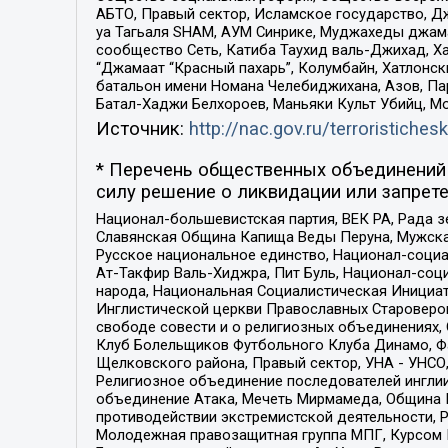
АБТО, Правый сектор, Исламское государство, Д
уа Тагьаля SHAM, АУМ Синрике, Муджахеды джама
сообщество Сеть, Катиба Таухид валь-Джихад, Хай
“Джамаат “Красный пахарь”, Колумбайн, Хатлонск
батальон имени Номана Челебиджихана, Азов, Па
Батал-Хаджи Белхороев, Маньяки Культ Убийц, М
Источник:
http://nac.gov.ru/terroristichesk
* Перечень общественных объединений 
силу решение о ликвидации или запрете
Национал-большевистская партия, ВЕК РА, Рада 
Славянская Община Капища Веды Перуна, Мужская
Русское национальное единство, Национал-социа
Ат-Такфир Валь-Хиджра, Пит Буль, Национал-соц
народа, Национальная Социалистическая Инициат
Инглистической церкви Православных Староверов
свободе совести и о религиозных объединениях,
Клуб Болельщиков Футбольного Клуба Динамо, Фа
Щелковского района, Правый сектор, УНА - УНСО, У
Религиозное объединение последователей инглии
объединение Атака, Мечеть Мирмамеда, Община К
противодействии экстремистской деятельности, 
Молодежная правозащитная группа МПГ, Курсом П