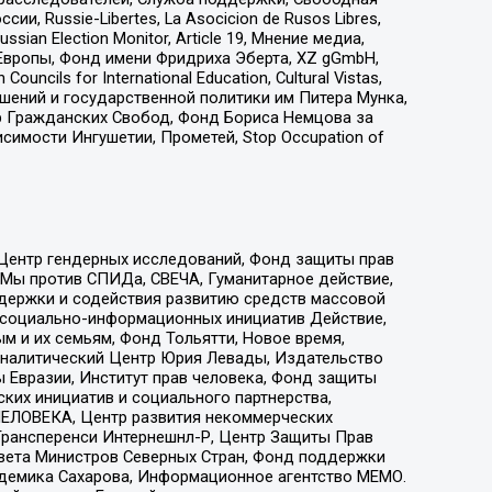
 Russie-Libertes, La Asocicion de Rusos Libres,
an Election Monitor, Article 19, Мнение медиа,
Европы, Фонд имени Фридриха Эберта, XZ gGmbH,
ls for International Education, Cultural Vistas,
ошений и государственной политики им Питера Мунка,
 Гражданских Свобод, Фонд Бориса Немцова за
имости Ингушетии, Прометей, Stop Occupation of
 Центр гендерных исследований, Фонд защиты прав
 Мы против СПИДа, СВЕЧА, Гуманитарное действие,
ддержки и содействия развитию средств массовой
р социально-информационных инициатив Действие,
 и их семьям, Фонд Тольятти, Новое время,
, Аналитический Центр Юрия Левады, Издательство
 Евразии, Институт прав человека, Фонд защиты
ких инициатив и социального партнерства,
ЕЛОВЕКА, Центр развития некоммерческих
 Трансперенси Интернешнл-Р, Центр Защиты Прав
овета Министров Северных Стран, Фонд поддержки
адемика Сахарова, Информационное агентство МЕМО.