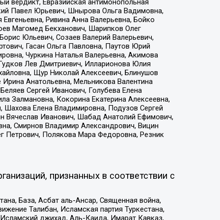
ый вердикт, Евразийская антимонопольная
кий Павел Юрьевич, Шнырова Ольга Вадимовна,
 Евгеньевна, Ривина Анна Валерьевна, Бойко
хоев Магомед Бекханович, Шарипков Олег
Борис Юльевич, Созаев Валерий Валерьевич,
тович, Гасан Ольга Павловна, Паутов Юрий
ровна, Чуркина Наталья Валерьевна, Акимова
 Гудков Лев Дмитриевич, Илларионова Юлия
ихайловна, Щур Николай Алексеевич, Блинушов
е Ирина Анатольевна, Мельникова Валентина
Беляев Сергей Иванович, Голубева Елена
ила Залмановна, Кокорина Екатерина Алексеевна,
, Шахова Елена Владимировна, Подузов Сергей
ин Вячеслав Иванович, Шабад Анатолий Ефимович,
вна, Смирнов Владимир Александрович, Вицин
ег Петрович, Полякова Мара Федоровна, Резник
ганизаций, признанных в соответствии с
на, База, Асбат аль-Ансар, Священная война,
ижение Талибан, Исламская партия Туркестана,
Исламский джихад, Аль-Каида, Имарат Кавказ,