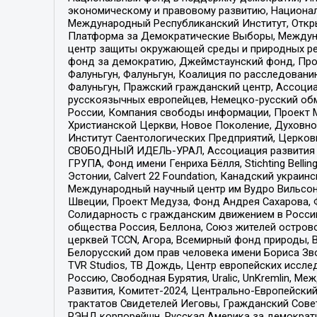
экономическому и правовому развитию, Национ
Международный Республиканский Институт, Откры
Платформа за Демократические Выборы, Междуна
центр защиты окружающей среды и природных ресу
фонд за демократию, Джеймстаунский фонд, Прож
Фалуньгун, Фалуньгун, Коалиция по расследован
Фалуньгун, Пражский гражданский центр, Ассоци
русскоязычных европейцев, Немецко-русский об
России, Компания свободы информации, Проект М
Христианской Церкви, Новое Поколение, Духовн
Институт Саентологических Предприятий, Церков
СВОБОДНЫЙ ИДЕЛЬ-УРАЛ, Ассоциация развития ж
ГРУПА, Фонд имени Генриха Бёлля, Stichting Bellin
Эстонии, Calvert 22 Foundation, Канадский укра
Международный научный центр им Вудро Вильсона
Швеции, Проект Медуза, Фонд Андрея Сахарова, Ф
Солидарность с гражданским движением в России 
общества Россия, Беллона, Союз жителей острово
церквей TCCN, Агора, Всемирный фонд природы, B
Белорусский дом прав человека имени Бориса Зво
TVR Studios, ТВ Дождь, Центр европейских иссл
Россию, Свободная Бурятия, Uralic, UnKremlin, 
Развития, Комитет-2024, Центрально-Европейски
трактатов Свидетелей Иеговы, Гражданский Совет
РЭНД корпорейшн, Русская Америка за демократи