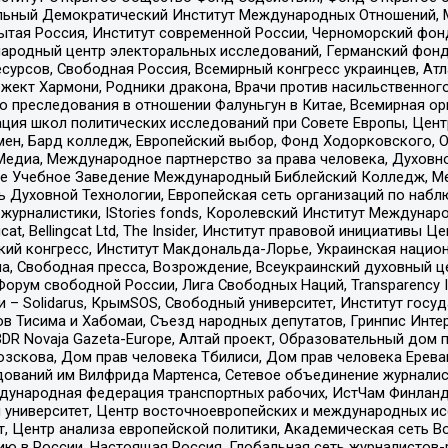
альный Демократический Институт Международных Отношений,
тая Россия, Институт современной России, Черноморский фонд
родный центр электоральных исследований, Германский фонд
рсов, Свободная Россия, Всемирный конгресс украинцев, Атла
ект Хармони, Родники дракона, Врачи против насильственного
ию преследования в отношении Фалуньгун в Китае, Всемирная о
ация школ политических исследований при Совете Европы, Цен
мен, Бард колледж, Европейский выбор, Фонд Ходорковского,
едиа, Международное партнерство за права человека, Духовно
ое Учебное Заведение Международный Библейский Колледж, М
ь Духовной Технологии, Европейская сеть организаций по наб
урналистики, IStories fonds, Королевский Институт Между
gcat, Bellingcat Ltd, The Insider, Институт правовой инициатив
инский конгресс, Институт Макдональда-Лорье, Украинская нац
, Свободная пресса, Возрождение, Всеукраинский духовный цен
орум свободной России, Лига Свободных Наций, Transparеncy I
– Solidarus, КрымSOS, Свободный университет, Институт госу
в Тисима и Хабомаи, Съезд народных депутатов, Гринпис Инте
DR Novaja Gazeta-Europe, Алтай проект, Образовательный дом 
зскова, Дом прав человека Тбилиси, Дом прав человека Ерева
едований им Вилфрида Мартенса, Сетевое объединение журнали
Международная федерация транспортных рабочих, ИстЧам Финлан
й университет, Центр восточноевропейских и международных и
, Центр анализа европейской политики, Академическая сеть Во
ю в России, Настоящая Россия, Глобальная сеть журналистов