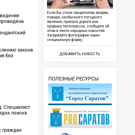
Если Вы стали свидетелем аварии,
оведение
пожара, необычного погодного
проведена.
явления, провала дороги или
прорыва теплотрассы, сообщите об
этом в ленте народных новостей.
мендантский
Загружайте фотографии через
специальную форму.
слению закона
ДОБАВИТЬ НОВОСТЬ
мя без
ПОЛЕЗНЫЕ РЕСУРСЫ
д. Специалист
ядок поиска
 граждан.