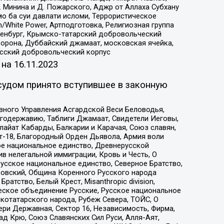
 Минина и Д. Пожарского, Аджр от Аллаха Субхану
о ба суи давлати исломи, Террористическое
/White Power, Артподготовка, Религиозная группа
Оренбург, Крымско-татарский добровольческий
орона, Дуббайский джамаат, московская ячейка,
усский добровольческий корпус
 на
16.11.2023
судом принято вступившее в законную
вного Управления Асгардской Веси Беловодья,
годержавию, Таблиги Джамаат, Свидетели Иеговы,
айат Кабарды, Балкарии и Карачая, Союз славян,
т-18, Благородный Орден Дьявола, Армия воли
ое национальное единство, Древнерусской
 нелегальной иммиграции, Кровь и Честь, О
усское национальное единство, Северное Братство,
ровский, Община Коренного Русского народа
атство, Белый Крест, Misanthropic division,
еское объединение Русские, Русское национальное
котатарского народа, Рубеж Севера, ТОЙС, О
ри Державная, Сектор 16, Независимость, Фирма,
д Крю, Союз Славянских Сил Руси, Алля-Аят,