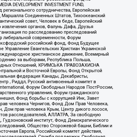
 MEDIA DEVELOPMENT INVESTMENT FUND,
 регионального сотрудничества, Европейская
 Маршалла Соединенных Штатов, Тихоокеанский
нтический совет, Человек в беде, Европейский
 извлечения органов, Фалунь Дафа, Друзья
рганизация по расследованию преследований
тр либеральной современности, Форум
 Оксфордский российский фонд, Фонд Будущее
е Управление Евангельских Христиан Украинской
еждународное христианское движение, Всемирный
людению за выборами, Республика Польша,
народных Отношений, КРИМСЬКА ПРАВОЗАХИСНА
ы Центральной и Восточной Европы, Фонд Открытой
иональная федерация Канады, Декабристы,
тр , Риддл, Русский антивоенный комитет в
nternational, Форум Свободных Народов ПостРоссии,
дарственного управления, Форум гражданского
рнешнл, Фонд борьбы с коррупцией Инк, Завет
прав человека Чернигов, Фонд Дом Прав Человека,
н, Дом прав человека Крым, Центр дикого лосося,
стов расследователей, АЛЛАТРА, За свободную
д, Гудзоновский институт, Фонд Демократического
сследований, Общество Сторожевой башни, Библии и
сточная Европа, Российский комитет действия,
-расследователей, Служба поддержки, Свободная