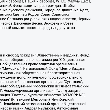
я и свобода, Нация и свобода, W.H.С., Фалунь Дафа,
рупцией, Фонд защиты прав граждан, Штабы
ение русского движения, Народное движение Адат,
етских Светлых Родов, Совет Советских
ение Организации украинских националистов, Черный
ическое Движение Весна, Верховный Совет
ельный комитет совета народных депутатов
ции социально-правовых программ "Лилит", Дальневосточное общественное движение "Маяк", Санкт-Петербургская ЛГБТ-инициативная группа "Выход", Инициативная группа ЛГБТ+ "Реверс", Алексеев Андрей Викторович, Бекбулатова Таисия Львовна, Беляев Иван Михайлович, Владыкина Елена Сергеевна, Гельман Марат Александрович, Никульшина Вероника Юрьевна, Толоконникова Надежда Андреевна, Шендерович Виктор Анатольевич, Общество с ограниченной ответственностью "Данное сообщение", Общество с ограниченной ответственностью Издательский дом "Новая глава", Айнбиндер Александра Александровна, Московский комьюнити-центр для ЛГБТ+инициатив, Благотворительный фонд развития филантропии, Deutsche Welle (Германия, Kurt-Schumacher-Strasse 3, 53113 Bonn), Борзунова Мария Михайловна, Воробьев Виктор Викторович, Голубева Анна Львовна, Константинова Алла Михайловна, Малкова Ирина Владимировна, Мурадов Мурад Абдулгалимович, Осетинская Елизавета Николаевна, Понасенков Евгений Николаевич, Ганапольский Матвей Юрьевич, Киселев Евгений Алексеевич, Борухович Ирина Григорьевна, Дремин Иван Тимофеевич, Дубровский Дмитрий Викторович, Красноярская региональная общественная организация поддержки и развития альтернативных образовательных технологий и межкультурных коммуникаций "ИНТЕРРА", Маяковская Екатерина Алексеевна, Фейгин Марк Захарович, Филимонов Андрей Викторович, Дзугкоева Регина Николаевна, Доброхотов Роман Александрович, Дудь Юрий Александрович, Елкин Сергей Владимирович, Кругликов Кирилл Игоревич, Сабунаева Мария Леонидовна, Семенов Алексей Владимирович, Шаинян Карен Багратович, Шульман Екатерина Михайловна, Асафьев Артур Валерьевич, Вахштайн Виктор Семенович, Венедиктов Алексей Алексеевич, Лушникова Екатерина Евгеньевна, Волков Леонид Михайлович, Невзоров Александр Глебович, Пархоменко Сергей Борисович, Сироткин Ярослав Николаевич, Кара-Мурза Владимир Владимирович, Баранова Наталья Владимировна, Гозман Леонид Яковлевич, Кагарлицкий Борис Юльевич, Климарев Михаил Валерьевич, Милов Владимир Станиславович, Автономная некоммерческая организация Краснодарский центр современного искусства "Типография", Моргенштерн Алишер Тагирович, Соболь Любовь Эдуардовна, Общество с ограниченной ответственностью "ЛИЗА НОРМ", Каспаров Гарри Кимович, Ходорковский Михаил Борисович, Общество с ограниченной ответственностью "Апрельские тезисы", Данилович Ирина Брониславовна, Кашин Олег Владимирович, Петров Николай Владимирович, Пивоваров Алексей Владимирович, Соколов Михаил Владимирович, Цветкова Юлия Владимировна, Чичваркин Евгений Александрович, Комитет против пыток/Команда против пыток, Общество с ограниченной ответственностью "Первый научный", Общество с ограниченной ответственностью "Вертолет и ко", Белоцерковская Вероника Борисовна, Кац Максим Евгеньевич, Лазарева Татьяна Юрьевна, Шаведдинов Руслан Табризович, Яшин Илья Валерьевич, Общество с ограниченной ответственностью "Иноагент ААВ", Алешковский Дмитрий Петрович, Альбац Евгения Марковна, Быков Дмитрий Львович, Галямина Юлия Евгеньевна, Лойко Сергей Леонидович, Мартынов Кирилл Константинович, Медведев Сергей Александрович, Крашенинников Федор Геннадиевич, Гордеева Катерина Вл