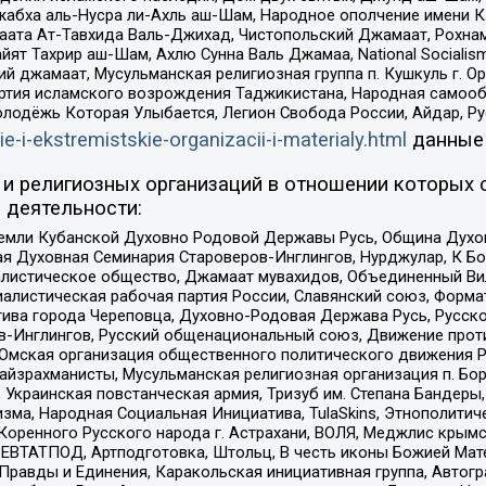
жабха аль-Нусра ли-Ахль аш-Шам, Народное ополчение имени К.
ата Ат-Тавхида Валь-Джихад, Чистопольский Джамаат, Рохнам
ят Тахрир аш-Шам, Ахлю Сунна Валь Джамаа, National Socialism
ий джамаат, Мусульманская религиозная группа п. Кушкуль г. 
ртия исламского возрождения Таджикистана, Народная самооб
олодёжь Которая Улыбается, Легион Свобода России, Айдар, Р
ie-i-ekstremistskie-organizacii-i-materialy.html
данные
и религиозных организаций в отношении которых 
 деятельности:
земли Кубанской Духовно Родовой Державы Русь, Община Духо
 Духовная Семинария Староверов-Инглингов, Нурджулар, К Бо
листическое общество, Джамаат мувахидов, Объединенный Вил
иалистическая рабочая партия России, Славянский союз, Форма
ива города Череповца, Духовно-Родовая Держава Русь, Русск
-Инглингов, Русский общенациональный союз, Движение против
 Омская организация общественного политического движения Р
йзрахманисты, Мусульманская религиозная организация п. Бо
краинская повстанческая армия, Тризуб им. Степана Бандеры, Бр
зма, Народная Социальная Инициатива, TulaSkins, Этнополитич
оренного Русского народа г. Астрахани, ВОЛЯ, Меджлис крымс
РЕВТАТПОД, Артподготовка, Штольц, В честь иконы Божией Мате
равды и Единения, Каракольская инициативная группа, Автогра