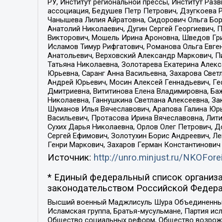
РУ, Институт региональной прессы, Институт Ра
ассоциация, Бедушев Петр Петрович, Дзугкоева 
Чанышева Лилия Айратовна, Сидорович Ольга Бори
Анатолий Николаевич, Дугин Сергей Георгиевич, 
Викторович, Мошель Ирина Ароновна, Шведов Гри
Исламов Тимур Рифгатович, Романова Ольга Евге
Анатольевич, Верховский Александр Маркович, П
Татьяна Николаевна, Золотарева Екатерина Алек
Юрьевна, Саранг Анна Васильевна, Захарова Свет
Андрей Юрьевич, Мосин Алексей Геннадьевич, Ге
Дмитриевна, Вититинова Елена Владимировна, Ба
Николаевна, Ганнушкина Светлана Алексеевна, За
Шуманов Илья Вячеславович, Арапова Галина Юрь
Васильевич, Протасова Ирина Вячеславовна, Лит
Сухих Дарья Николаевна, Орлов Олег Петрович, 
Сергей Ефимович, Золотухин Борис Андреевич, Л
Генри Маркович, Захаров Герман Константинович
Источник:
http://unro.minjust.ru/NKOFore
* Единый федеральный список организа
законодательством Российской Федера
Высший военный Маджлисуль Шура Объединенных с
Исламская группа, Братья-мусульмане, Партия ис
Общество социальных реформ, Общество возрожд