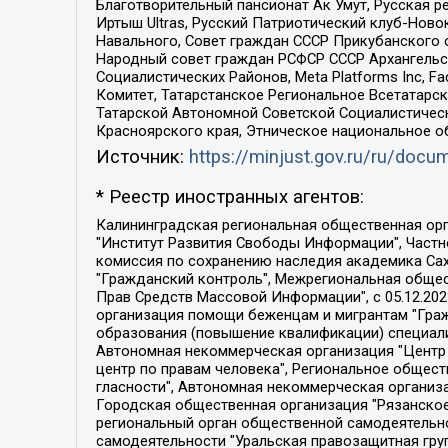
Благотворительный пансионат Ак Умут, Русская ре
Иртыш Ultras, Русский Патриотический клуб-Нов
Навального, Совет граждан СССР Прикубанского 
Народный совет граждан РСФСР СССР Архангельск
Социалистических Районов, Meta Platforms Inc, 
Комитет, Татарстанское Региональное Всетатар
Татарской Автономной Советской Социалистическ
Красноярского края, Этническое национальное о
Источник:
https://minjust.gov.ru/ru/doc
* Реестр иностранных агентов:
Калининградская региональная общественная организация "Экозащита!-Женсовет", Фонд содействия защите прав и свобод граждан "Общественный вердикт", Фонд "Институт Развития Свободы Информации", Частное учреждение "Информационное агентство МЕМО. РУ", Региональная общественная организация "Общественная комиссия по сохранению наследия академика Сахарова", Фонд поддержки свободы прессы, Санкт-Петербургская общественная правозащитная организация "Гражданский контроль", Межрегиональная общественная организация "Информационно-просветительский центр "Мемориал", Региональный Фонд "Центр Защиты Прав Средств Массовой Информации", с 05.12.2023 Фонд "Центр Защиты Прав Средств массовой информации", Региональная общественная благотворительная организация помощи беженцам и мигрантам "Гражданское содействие", Негосударственное образовательное учреждение дополнительного профессионального образования (повышение квалификации) специалистов "АКАДЕМИЯ ПО ПРАВАМ ЧЕЛОВЕКА", Свердловская региональная общественная организация "Сутяжник", Автономная некоммерческая организация "Центр независимых социологических исследований", Союз общественных объединений "Российский исследовательский центр по правам человека", Региональное общественное учреждение научно-информационный центр "МЕМОРИАЛ", Некоммерческая организация "Фонд защиты гласности", Автономная некоммерческая организация "Институт прав человека", Городская общественная организация "Екатеринбургское общество "МЕМОРИАЛ", Городская общественная организация "Рязанское историко-просветительское и правозащитное общество "Мемориал" (Рязанский Мемориал), Челябинский региональный орган общественной самодеятельности – женское общественное объединение "Женщины Евразии", Челябинский региональный орган общественной самодеятельности "Уральская правозащитная группа", Фонд содействия защите здоровья и социальной справедливости имени Андрея Рылькова, Автономная Некоммерческая Организация "Аналитический Центр Юрия Левады", Автономная некоммерческая организация социальной поддержки населения "Проект Апрель", Региональная общественная организация помощи женщинам и детям, находящимся в кризисной ситуации "Информационно-методический центр "Анна", Фонд содействия развитию массовых коммуникаций и правовому просвещению "Так-так-Так", Фонд содействия устойчивому развитию "Серебряная тайга", Свердловский региональный общественный фонд социальных проектов "Новое время", "Idel.Реалии", Кавказ.Реалии, Крым.Реалии, Телеканал Настоящее Время, Татаро-башкирская служба Радио Свобода (Azatliq Radiosi), Радио Свободная Европа/Радио Свобода (PCE/PC), "Сибирь.Реалии", "Фактограф", Благотворительный фонд помощи осужденным и их семьям, Автономная некоммерческая организация "Институт глобализации и социальных движений", Фонд "В защиту прав заключенных", Частное учреждение "Центр поддержки и содействия развитию средств массовой информации", Пензенский региональный общественный благотворительный фонд "Гражданский союз", "Север.Реалии", Некоммерческая организация Фонд "Правовая инициатива", 