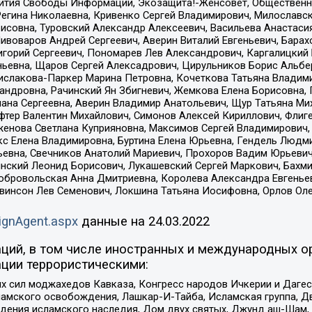
звития Свободы Информации, Экозащита!-Женсовет, Общественн
Регина Николаевна, Кривенко Сергей Владимирович, Милославс
совна, Туровский Александр Алексеевич, Васильева Анастасия
Пивоваров Андрей Сергеевич, Аверин Виталий Евгеньевич, Бара
горий Сергеевич, Пономарев Лев Александрович, Каргалицкий 
ньевна, Щаров Сергей Алексадрович, Цирульников Борис Альбер
ислакова-Паркер Марина Петровна, Кочеткова Татьяна Владими
сандровна, Рачинский Ян Збигневич, Жемкова Елена Борисовна,
лана Сергеевна, Аверин Владимир Анатольевич, Щур Татьяна М
фтер Валентин Михайлович, Симонов Алексей Кириллович, Флиг
женова Светлана Куприяновна, Максимов Сергей Владимирович, 
кс Елена Владимировна, Буртина Елена Юрьевна, Гендель Людм
евна, Свечников Анатолий Мариевич, Прохоров Вадим Юрьевич
инский Леонид Борисович, Лукашевский Сергей Маркович, Бахм
Добровольская Анна Дмитриевна, Королева Александра Евгенье
евинсон Лев Семенович, Локшина Татьяна Иосифовна, Орлов Ол
ignAgent.aspx
данные на
24.03.2022
ций, в том числе иностранных и международных ор
ции террористическими:
ил моджахедов Кавказа, Конгресс народов Ичкерии и Дагеста
ламского освобождения, Лашкар-И-Тайба, Исламская группа, Дв
ения исламского наследия, Дом двух святых, Джунд аш-Шам, 