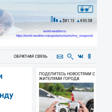
81.13
93.58
world-weather.ru
https://world-weather.ru/pogoda/russia/nizhny_novgorod/
ОБРАТНАЯ СВЯЗЬ
и
ПОДЕЛИТЕСЬ НОВОСТЯМИ С
ЖИТЕЛЯМИ ГОРОДА
анду