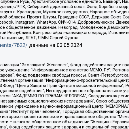
спублика Русь, Арестантское уголовное единство, Башкорт, Наци
окузнецк/РПК, Сибирский державный союз, Фонд борьбы с кор
округа г. Краснодара, Мужское государство, Народное объедин
ой области, Проект Штурм, Граждане СССР, Держава Союз Сов
Facebook, Instagram, WhatsApp, СИЧ-С14, Добровольческое Движ
ское общественное движение, Невоград, Молодежное Демократ
ой Республики, Конгресс ойрат-калмыцкого народа, Исполнит
бъединение, ЛГБТ, Я.МЫ Сергей Фургал
uments/7822/
данные на
03.05.2024
Общество с ограниченной ответственностью "Радио Свободная Европа/Радио Свобода", Чешское информационное агентство "MEDIUM-ORIENT", Красноярская региональная общественная организация "Мы против СПИДа", Камалягин Денис Николаевич, Маркелов Сергей Евгеньевич, Пономарев Лев Александрович, Савицкая Людмила Алексеевна, Автономная некоммерческая организация "Центр по работе с проблемой насилия "НАСИЛИЮ.НЕТ", Межрегиональный профессиональный союз работников здравоохранения "Альянс врачей", Юридическое лицо, зарегистрированное в Латвийской Республике, SIA "Medusa Project" (регистрационный номер 40103797863, дата регистрации 10.06.2014), Некоммерческая организация "Фонд по борьбе с коррупцией", Автономная некоммерческая организация "Институт права и публичной политики", Баданин Роман Сергеевич, Гликин Максим Александрович, Железнова Мария Михайловна, Лукьянова Юлия Сергеевна, Маетная Елизавета Витальевна, Маняхин Петр Борисович, Чуракова Ольга Владимировна, Ярош Юлия Петровна, Юридическое лицо "The Insider SIA", зарегистрированное в Риге, Латвийская Республика (дата регистрации 26.06.2015), являющееся администратором доменного имени интернет-издания "The Insider SIA", https://theins.ru, Постернак Алексей Евгеньевич, Рубин Михаил Аркадьевич, Анин Роман Александрович, Юридическое лицо Istories fonds, зарегистрированное в Латвийской Республике (регистрационный номер 50008295751, дата регистрации 24.02.2020), Великовский Дмитрий Александрович, Долинина Ирина Николаевна, Мароховская Алеся Алексеевна, Шлейнов Роман Юрьевич, Шмагун Олеся Валентиновна, Общество с ограниченной ответственностью "Альтаир 2021", Общество с ограниченной ответственностью "Вега 2021", Общество с ограниченной ответственностью "Главный редактор 2021", Общество с ограниченной ответственностью "Ромашки монолит", Важенков Артем Валерьевич, Ивановская областная общественная организация "Центр гендерных исследований", Гурман Юрий Альбертович, Медиапроект "ОВД-Инфо", Егоров Владимир Владимирович, Жилинский Владимир Александрович, Общество с ограниченной ответственностью "ЗП", Иванова София Юрьевна, Карезина Инна Павловна, Кильтау Екатерина Викторовна, Петров Алексей Викторович, Пискунов Сергей Евгеньевич, Смирнов Сергей Сергеевич, Тихонов Михаил Сергеевич, Общество с ограниченной ответственностью "ЖУРНАЛИСТ-ИНОСТРАННЫЙ АГЕНТ", Арапова Галина Юрьевна, Вольтская Татьяна Анатольевна, Американская компания "Mason G.E.S. Anonymous Foundation" (США), являющаяся владельцем интернет-издания https://mnews.world/, Компания "Stichting Bellingcat", зарегистрированная в Нидерландах (дата регистрации 11.07.2018), Захаров Андрей Вячеславович, Клепиковская Екатерина Дмитриевна, Общество с ограниченной ответственностью "МЕМО", Перл Роман Александрович, Симонов Евгений Алексеевич, Соловьева Елена Анатольевна, Сотников Даниил Владимирович, Сурначева Елизавета Дмитриевна, Автономная некоммерческая организация по защите прав человека и информированию населения "Якутия – Наше Мнение", Общество с ограниченной ответственностью "Москоу диджитал медиа", с 26.01.2023 Общество с ограниченной ответственностью "Чайка Белые сады", Ветошкина Валерия Валерьевна, Заговора Максим Александрович, Межрегиональное общественное движение "Российская ЛГБТ - сеть", Оленичев Максим Владимирович, Павлов Иван Юрьевич, Скворцова Елена Сергеевна, Общество с ограниченной ответственностью "Как бы инагент", Кочетков Игорь Викторович, Общество с ограниченной ответственностью "Честные выборы", Еланчик Олег Александрович, Общество с ограниченной ответственностью "Нобелевский призыв", Гималова Регина Эмилевна, Григорьев Андрей Валерьевич, Григорьева Алина Александровна, Ассоциация по содействию защите прав призывников, альтернативнослужащих и военнослужащих "Правозащитная группа "Гражданин.Армия.Право", Хисамова Регина Фаритовна, Автономная некоммерческая организация по реализа