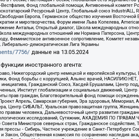
естфалия, Фонд глобальной помощи, Антивоенный комитет России,
татарский Ресурсный Центр, Глобальный союз IndustriALL, Russi
 Свободная Европа, Германское общество изучения Восточной 
и и миротворчества, Форум имени Льва Копелева, American Counci
ое движение Антальи, Открытый диалог, Школа международных отн
Школа международных отношений им Нормана Патерсона, Центр
ду, Феминистское антивоенное сопротивление, Комитет независ
а, Либерально-демократическая Лига Украины
uments/7756/
данные на
13.05.2024
функции иностранного агента:
раво, Нижегородский центр немецкой и европейской культуры,
тики, Фонд борьбы с коррупцией, Альянс врачей, НАСИЛИЮ.НЕТ,
я инициатива, Гражданский Союз, Хасдей Ерушалаим, Центр по
юченных, Институт глобализации и социальных движений, Цент
ты прав граждан, Благотворительный фонд помощи осужденным
а, Проект Апрель, Самарская губерния, Эра здоровья, Мемориал
ера, Центр СИБАЛЬТ, Уральская правозащитная группа, Женщины
по правам человека, Дальневосточный центр развития гражданс
ологических исследований, Сутяжник, АКАДЕМИЯ ПО ПРАВАМ Ч
е Совета Министров северных стран, Гражданское содействие,
я прессы - Сибирь, Частное учреждение в Санкт-Петербурге С
 и Закон, Общественная комиссия по сохранению наследия ак