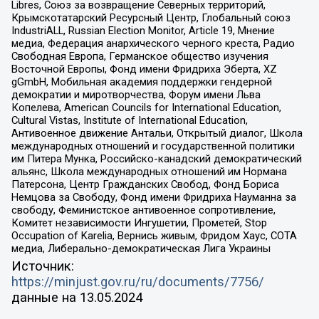
Libres, Союз за возвращение Северных территорий,
Крымскотатарский Ресурсный Центр, Глобальный союз
IndustriALL, Russian Election Monitor, Article 19, Мнение
медиа, Федерация анархического черного креста, Радио
Свободная Европа, Германское общество изучения
Восточной Европы, Фонд имени Фридриха Эберта, XZ
gGmbH, Мобильная академия поддержки гендерной
демократии и миротворчества, Форум имени Льва
Копелева, American Councils for International Education,
Cultural Vistas, Institute of International Education,
Антивоенное движение Антальи, Открытый диалог, Школа
международных отношений и государственной политики
им Питера Мунка, Российско-канадский демократический
альянс, Школа международных отношений им Нормана
Патерсона, Центр Гражданских Свобод, Фонд Бориса
Немцова за Свободу, Фонд имени Фридриха Науманна за
свободу, Феминистское антивоенное сопротивление,
Комитет независимости Ингушетии, Прометей, Stop
Occupation of Karelia, Вернись живым, Фридом Хаус, СОТА
медиа, Либерально-демократическая Лига Украины
Источник:
https://minjust.gov.ru/ru/documents/7756/
данные на
13.05.2024