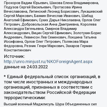
Прохоров Вадим Юрьевич, Шахова Елена Владимировна,
Подузов Сергей Васильевич, Протасова Ирина
Вячеславовна, Литинский Леонид Борисович, Лукашевский
Сергей Маркович, Бахмин Вячеслав Иванович, Шабад
Анатолий Ефимович, Сухих Дарья Николаевна, Орлов Олег
Петрович, Добровольская Анна Дмитриевна, Королева
Александра Евгеньевна, Смирнов Владимир
Александрович, Вицин Сергей Ефимович, Золотухин Борис
Андреевич, Левинсон Лев Семенович, Локшина Татьяна
Иосифовна, Орлов Олег Петрович, Полякова Мара
Федоровна, Резник Генри Маркович, Захаров Герман
Константинович
Источник:
http://unro.minjust.ru/NKOForeignAgent.aspx
данные на
24.03.2022
* Единый федеральный список организаций, в
том числе иностранных и международных
организаций, признанных в соответствии с
законодательством Российской Федерации
террористическими:
Высший военный Маджлисуль Шура Объединенных сил