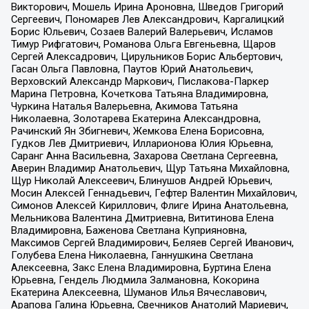
Викторович, Мошель Ирина Ароновна, Шведов Григорий
Сергеевич, Пономарев Лев Александрович, Каргалицкий
Борис Юльевич, Созаев Валерий Валерьевич, Исламов
Тимур Рифгатович, Романова Ольга Евгеньевна, Щаров
Сергей Алексадрович, Цирульников Борис Альбертович,
Гасан Ольга Павловна, Паутов Юрий Анатольевич,
Верховский Александр Маркович, Пислакова-Паркер
Марина Петровна, Кочеткова Татьяна Владимировна,
Чуркина Наталья Валерьевна, Акимова Татьяна
Николаевна, Золотарева Екатерина Александровна,
Рачинский Ян Збигневич, Жемкова Елена Борисовна,
Гудков Лев Дмитриевич, Илларионова Юлия Юрьевна,
Саранг Анна Васильевна, Захарова Светлана Сергеевна,
Аверин Владимир Анатольевич, Щур Татьяна Михайловна,
Щур Николай Алексеевич, Блинушов Андрей Юрьевич,
Мосин Алексей Геннадьевич, Гефтер Валентин Михайлович,
Симонов Алексей Кириллович, Флиге Ирина Анатольевна,
Мельникова Валентина Дмитриевна, Вититинова Елена
Владимировна, Баженова Светлана Куприяновна,
Максимов Сергей Владимирович, Беляев Сергей Иванович,
Голубева Елена Николаевна, Ганнушкина Светлана
Алексеевна, Закс Елена Владимировна, Буртина Елена
Юрьевна, Гендель Людмила Залмановна, Кокорина
Екатерина Алексеевна, Шуманов Илья Вячеславович,
Арапова Галина Юрьевна, Свечников Анатолий Мариевич,