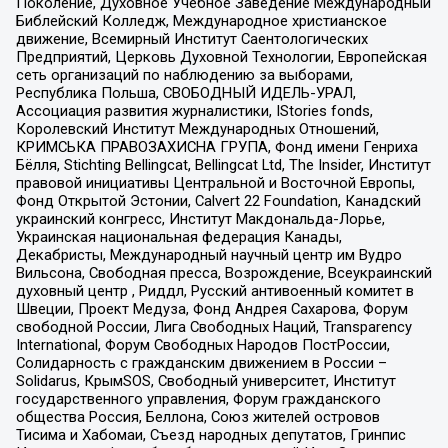
Поколение, Духовное Учебное Заведение Международный
Библейский Колледж, Международное христианское
движение, Всемирный Институт Саентологических
Предприятий, Церковь Духовной Технологии, Европейская
сеть организаций по наблюдению за выборами,
Республика Польша, СВОБОДНЫЙ ИДЕЛЬ-УРАЛ,
Ассоциация развития журналистики, IStories fonds,
Королевский Институт Международных Отношений,
КРИМСЬКА ПРАВОЗАХИСНА ГРУПА, Фонд имени Генриха
Бёлля, Stichting Bellingcat, Bellingcat Ltd, The Insider, Институт
правовой инициативы Центральной и Восточной Европы,
Фонд Открытой Эстонии, Calvert 22 Foundation, Канадский
украинский конгресс, Институт Макдональда-Лорье,
Украинская национальная федерация Канады,
Декабристы, Международный научный центр им Вудро
Вильсона, Свободная пресса, Возрождение, Всеукраинский
духовный центр , Риддл, Русский антивоенный комитет в
Швеции, Проект Медуза, Фонд Андрея Сахарова, Форум
свободной России, Лига Свободных Наций, Transparеncy
International, Форум Свободных Народов ПостРоссии,
Солидарность с гражданским движением в России –
Solidarus, КрымSOS, Свободный университет, Институт
государственного управления, Форум гражданского
общества Россия, Беллона, Союз жителей островов
Тисима и Хабомаи, Съезд народных депутатов, Гринпис