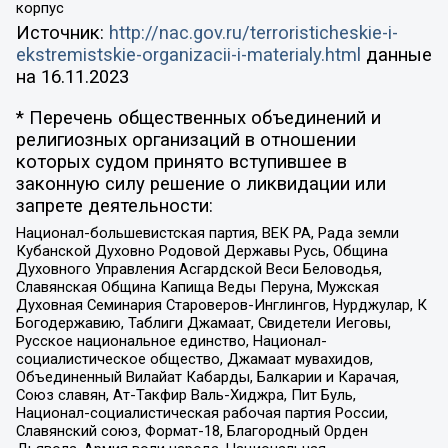
корпус
Источник:
http://nac.gov.ru/terroristicheskie-i-
ekstremistskie-organizacii-i-materialy.html
данные
на
16.11.2023
* Перечень общественных объединений и
религиозных организаций в отношении
которых судом принято вступившее в
законную силу решение о ликвидации или
запрете деятельности:
Национал-большевистская партия, ВЕК РА, Рада земли
Кубанской Духовно Родовой Державы Русь, Община
Духовного Управления Асгардской Веси Беловодья,
Славянская Община Капища Веды Перуна, Мужская
Духовная Семинария Староверов-Инглингов, Нурджулар, К
Богодержавию, Таблиги Джамаат, Свидетели Иеговы,
Русское национальное единство, Национал-
социалистическое общество, Джамаат мувахидов,
Объединенный Вилайат Кабарды, Балкарии и Карачая,
Союз славян, Ат-Такфир Валь-Хиджра, Пит Буль,
Национал-социалистическая рабочая партия России,
Славянский союз, Формат-18, Благородный Орден