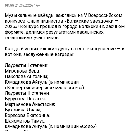
08:55
21.05.2026 16+
Музыкальные звёзды зажглись на V Всероссийском
конкурсе юных пианистов «Волжские звёздочки —
2026»! Конкурс прошёл в городе Волжский в заочном
формате, делимся результатами хвалынских
талантливых участников.
Каждый из них вложил душу в своё выступление — и
вот они, заслуженные награды:
Лауреаты I степени:
Миронова Вера;
Паксяева Ангелина;
Юмадилова Айгуль (в номинации
«Концертмейстерское мастерство»).
Лауреаты II степени:
Бурусова Пелагея;
Мартьянова Анастасия;
Бухонина Диана;
Верясова Екатерина;
Шаяхметов Тимур;
Юмадилова Айгуль (в номинации «Соло»).