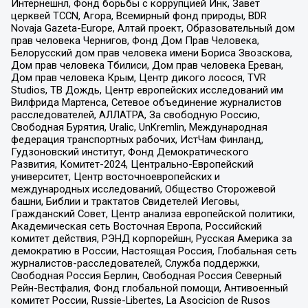
Интернешнл, Фонд борьбы с коррупцией Инк, Завет
церквей TCCN, Агора, Всемирный фонд природы, BDR
Novaja Gazeta-Europe, Алтай проект, Образовательный дом
прав человека Чернигов, Фонд Дом Прав Человека,
Белорусский дом прав человека имени Бориса Звозскова,
Дом прав человека Тбилиси, Дом прав человека Ереван,
Дом прав человека Крым, Центр дикого лосося, TVR
Studios, ТВ Дождь, Центр европейских исследований им
Вилфрида Мартенса, Сетевое объединение журналистов
расследователей, АЛЛАТРА, За свободную Россию,
Свободная Бурятия, Uralic, UnKremlin, Международная
федерация транспортных рабочих, ИстЧам Финланд,
Гудзоновский институт, Фонд Демократического
Развития, Комитет-2024, Центрально-Европейский
университет, Центр восточноевропейских и
международных исследований, Общество Сторожевой
башни, Библии и трактатов Свидетелей Иеговы,
Гражданский Совет, Центр анализа европейской политики,
Академическая сеть Восточная Европа, Российский
комитет действия, РЭНД корпорейшн, Русская Америка за
демократию в России, Настоящая Россия, Глобальная сеть
журналистов-расследователей, Служба поддержки,
Свободная Россия Берлин, Свободная Россия Северный
Рейн-Вестфалия, Фонд глобальной помощи, Антивоенный
комитет России, Russie-Libertes, La Asocicion de Rusos