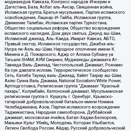
моджахедов Кавказа, Конгресс народов Ичкерии и
Дагестана, База, Асбат аль-Ансар, Священная война,
Исламская группа, Братья-мусульмане, Партия исламского
освобождения, Лашкар-И-Тайба, Исламская группа,
Движение Талибан, Исламская партия Туркестана,
Общество социальных реформ, Общество возрождения
исламского наследия, Дом двух святых, Джунд аш-Шам,
Исламский джихад, Аль-Каида, Имарат Кавказ, АБТО,
Правый сектор, Исламское государство, Джабха аль-
Нусра ли-Ахль аш-Шам, Народное ополчение имени К.
Минина и Д. Пожарского, Аджр от Аллаха Субхану уа
Тагьаля SHAM, АУМ Синрике, Муджахеды джамаата Ат-
Тавхида Валь-Джихад, Чистопольский Джамаат, Рохнамо
ба суи давлати исломи, Террористическое сообщество
Сеть, Катиба Таухид валь-Джихад, Хайят Тахрир аш-Шам,
Ахлю Сунна Валь Джамаа, National Socialism/White Power,
Артподготовка, Религиозная группа “Джамаат “Красный
пахарь”, Колумбайн, Хатлонский джамаат, Мусульманская
религиозная группа п. Кушкуль г. Оренбург, Крымско-
татарский добровольческий батальон имени Номана
Челебиджихана, Азов, Партия исламского возрождения
Таджикистана, Народная самооборона, Дуббайский
джамаат, московская ячейка, Батал-Хаджи Белхороев,
Маньяки Культ Убийц, Молодёжь Которая Улыбается,
Легион Свобода России, Айдар, Русский добровольческий