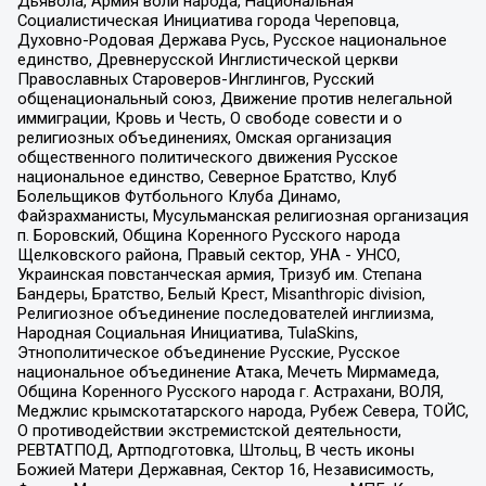
Дьявола, Армия воли народа, Национальная
Социалистическая Инициатива города Череповца,
Духовно-Родовая Держава Русь, Русское национальное
единство, Древнерусской Инглистической церкви
Православных Староверов-Инглингов, Русский
общенациональный союз, Движение против нелегальной
иммиграции, Кровь и Честь, О свободе совести и о
религиозных объединениях, Омская организация
общественного политического движения Русское
национальное единство, Северное Братство, Клуб
Болельщиков Футбольного Клуба Динамо,
Файзрахманисты, Мусульманская религиозная организация
п. Боровский, Община Коренного Русского народа
Щелковского района, Правый сектор, УНА - УНСО,
Украинская повстанческая армия, Тризуб им. Степана
Бандеры, Братство, Белый Крест, Misanthropic division,
Религиозное объединение последователей инглиизма,
Народная Социальная Инициатива, TulaSkins,
Этнополитическое объединение Русские, Русское
национальное объединение Атака, Мечеть Мирмамеда,
Община Коренного Русского народа г. Астрахани, ВОЛЯ,
Меджлис крымскотатарского народа, Рубеж Севера, ТОЙС,
О противодействии экстремистской деятельности,
РЕВТАТПОД, Артподготовка, Штольц, В честь иконы
Божией Матери Державная, Сектор 16, Независимость,