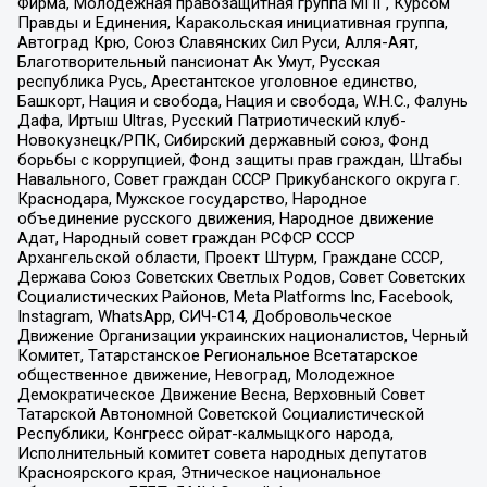
Фирма, Молодежная правозащитная группа МПГ, Курсом
Правды и Единения, Каракольская инициативная группа,
Автоград Крю, Союз Славянских Сил Руси, Алля-Аят,
Благотворительный пансионат Ак Умут, Русская
республика Русь, Арестантское уголовное единство,
Башкорт, Нация и свобода, Нация и свобода, W.H.С., Фалунь
Дафа, Иртыш Ultras, Русский Патриотический клуб-
Новокузнецк/РПК, Сибирский державный союз, Фонд
борьбы с коррупцией, Фонд защиты прав граждан, Штабы
Навального, Совет граждан СССР Прикубанского округа г.
Краснодара, Мужское государство, Народное
объединение русского движения, Народное движение
Адат, Народный совет граждан РСФСР СССР
Архангельской области, Проект Штурм, Граждане СССР,
Держава Союз Советских Светлых Родов, Совет Советских
Социалистических Районов, Meta Platforms Inc, Facebook,
Instagram, WhatsApp, СИЧ-С14, Добровольческое
Движение Организации украинских националистов, Черный
Комитет, Татарстанское Региональное Всетатарское
общественное движение, Невоград, Молодежное
Демократическое Движение Весна, Верховный Совет
Татарской Автономной Советской Социалистической
Республики, Конгресс ойрат-калмыцкого народа,
Исполнительный комитет совета народных депутатов
Красноярского края, Этническое национальное