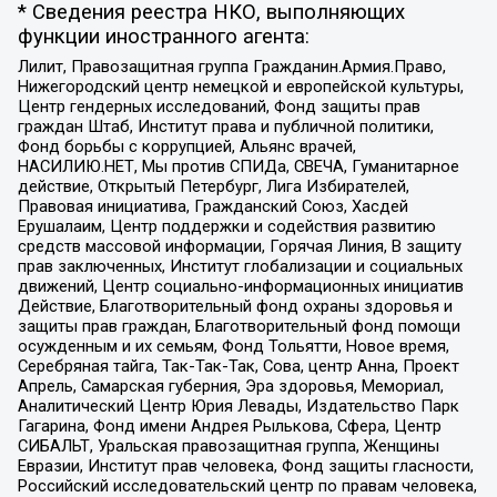
* Сведения реестра НКО, выполняющих
функции иностранного агента:
Лилит, Правозащитная группа Гражданин.Армия.Право,
Нижегородский центр немецкой и европейской культуры,
Центр гендерных исследований, Фонд защиты прав
граждан Штаб, Институт права и публичной политики,
Фонд борьбы с коррупцией, Альянс врачей,
НАСИЛИЮ.НЕТ, Мы против СПИДа, СВЕЧА, Гуманитарное
действие, Открытый Петербург, Лига Избирателей,
Правовая инициатива, Гражданский Союз, Хасдей
Ерушалаим, Центр поддержки и содействия развитию
средств массовой информации, Горячая Линия, В защиту
прав заключенных, Институт глобализации и социальных
движений, Центр социально-информационных инициатив
Действие, Благотворительный фонд охраны здоровья и
защиты прав граждан, Благотворительный фонд помощи
осужденным и их семьям, Фонд Тольятти, Новое время,
Серебряная тайга, Так-Так-Так, Сова, центр Анна, Проект
Апрель, Самарская губерния, Эра здоровья, Мемориал,
Аналитический Центр Юрия Левады, Издательство Парк
Гагарина, Фонд имени Андрея Рылькова, Сфера, Центр
СИБАЛЬТ, Уральская правозащитная группа, Женщины
Евразии, Институт прав человека, Фонд защиты гласности,
Российский исследовательский центр по правам человека,