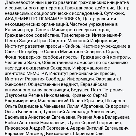
Дальневосточный центр развития гражданских инициатив
и социального партнерства, Гражданское действие, Центр
независимых социологических исследований, Сутяжник,
АКАДЕМИЯ ПО ПРАВАМ ЧЕЛОВЕКА, Центр развития
некоммерческих организаций, Частное учреждение в
Калининграде Совета Министров северных стран,
Гражданское содействие, Трансперенси Интернешнл-Р,
Центр Защиты Прав Средств Массовой Информации,
Институт развития прессы - Сибирь, Частное учреждение в
Санкт-Петербурге Совета Министров Северных Стран,
Фонд поддержки свободы прессы, Гражданский контроль,
Человек и Закон, Общественная комиссия по сохранению
наследия академика Сахарова, Информационное
агентство МЕМО. РУ, Институт региональной прессы,
Институт Развития Свободы Информации, Экозащита!-
Женсовет, Общественный вердикт, Евразийская
антимонопольная ассоциация, Бедушев Петр Петрович,
Дзугкоева Регина Николаевна, Кривенко Сергей
Владимирович, Милославский Павел Юрьевич, Шнырова
Ольга Вадимовна, Чанышева Лилия Айратовна, Сидорович
Ольга Борисовна, Туровский Александр Алексеевич,
Васильева Анастасия Евгеньевна, Ривина Анна Валерьевна,
Бойко Анатолий Николаевич, Дугин Сергей Георгиевич,
Пивоваров Андрей Сергеевич, Аверин Виталий Евгеньевич,
Барахоев Магомед Бекханович, Шарипков Олег