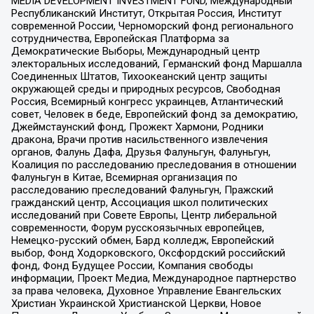
MEDIA DEVELOPMENT INVESTMENT FUND, Международный
Республиканский Институт, Открытая Россия, Институт
современной России, Черноморский фонд регионального
сотрудничества, Европейская Платформа за
Демократические Выборы, Международный центр
электоральных исследований, Германский фонд Маршалла
Соединенных Штатов, Тихоокеанский центр защиты
окружающей среды и природных ресурсов, Свободная
Россия, Всемирный конгресс украинцев, Атлантический
совет, Человек в беде, Европейский фонд за демократию,
Джеймстаунский фонд, Прожект Хармони, Родники
дракона, Врачи против насильственного извлечения
органов, Фалунь Дафа, Друзья Фалуньгун, Фалуньгун,
Коалиция по расследованию преследования в отношении
Фалуньгун в Китае, Всемирная организация по
расследованию преследований Фалуньгун, Пражский
гражданский центр, Ассоциация школ политических
исследований при Совете Европы, Центр либеральной
современности, Форум русскоязычных европейцев,
Немецко-русский обмен, Бард колледж, Европейский
выбор, Фонд Ходорковского, Оксфордский российский
фонд, Фонд Будущее России, Компания свободы
информации, Проект Медиа, Международное партнерство
за права человека, Духовное Управление Евангельских
Христиан Украинской Христианской Церкви, Новое