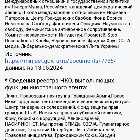
международных отношений и государственной политики
им Питера Мунка, Российско-канадский демократический
альянс, Школа международных отношений им Нормана
Патерсона, Центр Гражданских Свобод, Фонд Бориса
Немцова за Свободу, Фонд имени Фридриха Науманна за
свободу, Феминистское антивоенное сопротивление,
Комитет независимости Ингушетии, Прометей, Stop
Occupation of Karelia, Вернись живым, Фридом Хаус, СОТА
медиа, Либерально-демократическая Лига Украины
Источник:
https://minjust.gov.ru/ru/documents/7756/
данные на
13.05.2024
* Сведения реестра НКО, выполняющих
функции иностранного агента:
Лилит, Правозащитная группа Гражданин.Армия.Право,
Нижегородский центр немецкой и европейской культуры,
Центр гендерных исследований, Фонд защиты прав
граждан Штаб, Институт права и публичной политики,
Фонд борьбы с коррупцией, Альянс врачей,
НАСИЛИЮ.НЕТ, Мы против СПИДа, СВЕЧА, Гуманитарное
действие, Открытый Петербург, Лига Избирателей,
Правовая инициатива, Гражданский Союз, Хасдей