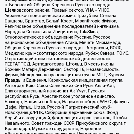
п. Боровский, Община Коренного Русского народа
Щелковского района, Правый сектор, УНА - УНСО,
Украинская повстанческая армия, Тризуб им. Степана
Бандеры, Братство, Белый Крест, Misanthropic division,
Религиозное объединение последователей инглиизма,
Народная Социальная Инициатива, TulaSkins,
Этнополитическое объединение Русские, Русское
национальное объединение Атака, Мечеть Мирмамеда,
Община Коренного Русского народа г. Астрахани, ВОЛЯ,
Меджлис крымскотатарского народа, Рубеж Севера, ТОЙС,
О противодействии экстремистской деятельности,
РЕВТАТПОД, Артподготовка, Штольц, В честь иконы
Божией Матери Державная, Сектор 16, Независимость,
Фирма, Молодежная правозащитная группа МПГ, Курсом
Правды и Единения, Каракольская инициативная группа,
Автоград Крю, Союз Славянских Сил Руси, Алля-Аят,
Благотворительный пансионат Ак Умут, Русская
республика Русь, Арестантское уголовное единство,
Башкорт, Нация и свобода, Нация и свобода, W.H.С., Фалунь
Дафа, Иртыш Ultras, Русский Патриотический клуб-
Новокузнецк/РПК, Сибирский державный союз, Фонд
борьбы с коррупцией, Фонд защиты прав граждан, Штабы
Навального, Совет граждан СССР Прикубанского округа г.
Краснодара, Мужское государство, Народное