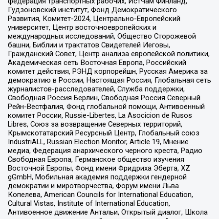
федерация транспортных рабочих, ИстЧам Финланд,
Гудзоновский институт, Фонд Демократического
Развития, Комитет-2024, Центрально-Европейский
университет, Центр восточноевропейских и
международных исследований, Общество Сторожевой
башни, Библии и трактатов Свидетелей Иеговы,
Гражданский Совет, Центр анализа европейской политики,
Академическая сеть Восточная Европа, Российский
комитет действия, РЭНД корпорейшн, Русская Америка за
демократию в России, Настоящая Россия, Глобальная сеть
журналистов-расследователей, Служба поддержки,
Свободная Россия Берлин, Свободная Россия Северный
Рейн-Вестфалия, Фонд глобальной помощи, Антивоенный
комитет России, Russie-Libertes, La Asocicion de Rusos
Libres, Союз за возвращение Северных территорий,
Крымскотатарский Ресурсный Центр, Глобальный союз
IndustriALL, Russian Election Monitor, Article 19, Мнение
медиа, Федерация анархического черного креста, Радио
Свободная Европа, Германское общество изучения
Восточной Европы, Фонд имени Фридриха Эберта, XZ
gGmbH, Мобильная академия поддержки гендерной
демократии и миротворчества, Форум имени Льва
Копелева, American Councils for International Education,
Cultural Vistas, Institute of International Education,
Антивоенное движение Антальи, Открытый диалог, Школа