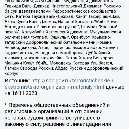
Тагьаля SHAM, АУМ Синрике, Муджахеды джамаата Ат-
Тавхида Валь-Джихад, Чистопольский Джамаат, Рохнамо
ба суи давлати исломи, Террористическое сообщество
Сеть, Катиба Таухид валь-Джихад, Хайят Тахрир аш-Шам,
Ахлю Сунна Валь Джамаа, National Socialism/White Power,
Артподготовка, Религиозная группа “Джамаат “Красный
пахарь”, Колумбайн, Хатлонский джамаат, Мусульманская
религиозная группа п. Кушкуль г. Оренбург, Крымско-
татарский добровольческий батальон имени Номана
Челебиджихана, Азов, Партия исламского возрождения
Таджикистана, Народная самооборона, Дуббайский
джамаат, московская ячейка, Батал-Хаджи Белхороев,
Маньяки Культ Убийц, Молодёжь Которая Улыбается,
Легион Свобода России, Айдар, Русский добровольческий
корпус
Источник:
http://nac.gov.ru/terroristicheskie-i-
ekstremistskie-organizacii-i-materialy.html
данные
на
16.11.2023
* Перечень общественных объединений и
религиозных организаций в отношении
которых судом принято вступившее в
законную силу решение о ликвидации или