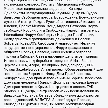
украинский конгресс, Институт Макдональда-Лорье,
Украинская национальная федерация Канады,
Декабристы, Международный научный центр им Вудро
Вильсона, Свободная пресса, Возрождение, Всеукраинский
духовный центр , Риддл, Русский антивоенный комитет в
Швеции, Проект Медуза, Фонд Андрея Сахарова, Форум
свободной России, Лига Свободных Наций, Transparеncy
International, Форум Свободных Народов ПостРоссии,
Солидарность с гражданским движением в России –
Solidarus, КрымSOS, Свободный университет, Институт
государственного управления, Форум гражданского
общества Россия, Беллона, Союз жителей островов
Тисима и Хабомаи, Съезд народных депутатов, Гринпис
Интернешнл, Фонд борьбы с коррупцией Инк, Завет
церквей TCCN, Агора, Всемирный фонд природы, BDR
Novaja Gazeta-Europe, Алтай проект, Образовательный дом
прав человека Чернигов, Фонд Дом Прав Человека,
Белорусский дом прав человека имени Бориса Звозскова,
Дом прав человека Тбилиси, Дом прав человека Ереван,
Дом прав человека Крым, Центр дикого лосося, TVR
Studios, ТВ Дождь, Центр европейских исследований им
Вилфрида Мартенса, Сетевое объединение журналистов
расследователей, АЛЛАТРА, За свободную Россию,
Свободная Бурятия, Uralic, UnKremlin, Международная