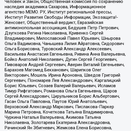
Человек и Закон, Общественная комиссия по сохранению
наследия академика Сахарова, Информационное
агентство МЕМО. РУ, Институт региональной прессы,
Институт Развития Свободы Информации, Экозащита!-
Женсовет, Общественный вердикт, Евразийская
антимонопольная ассоциация, Бедушев Петр Петрович,
Дзугкоева Регина Николаевна, Кривенко Сергей
Владимирович, Милославский Павел Юрьевич, Шнырова
Ольга Вадимовна, Чанышева Лилия Айратовна, Сидорович
Ольга Борисовна, Туровский Александр Алексеевич,
Васильева Анастасия Евгеньевна, Ривина Анна Валерьевна,
Бойко Анатолий Николаевич, Дугин Сергей Георгиевич,
Пивоваров Андрей Сергеевич, Аверин Виталий Евгеньевич,
Барахоев Магомед Бекханович, Шарипков Олег
Викторович, Мошель Ирина Ароновна, Шведов Григорий
Сергеевич, Пономарев Лев Александрович, Каргалицкий
Борис Юльевич, Созаев Валерий Валерьевич, Исламов
Тимур Рифгатович, Романова Ольга Евгеньевна, Щаров
Сергей Алексадрович, Цирульников Борис Альбертович,
Гасан Ольга Павловна, Паутов Юрий Анатольевич,
Верховский Александр Маркович, Пислакова-Паркер
Марина Петровна, Кочеткова Татьяна Владимировна,
Чуркина Наталья Валерьевна, Акимова Татьяна
Николаевна, Золотарева Екатерина Александровна,
Рачинский Ян Збигневич, Жемкова Елена Борисовна,