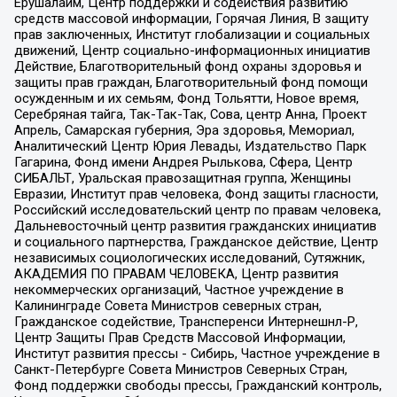
Ерушалаим, Центр поддержки и содействия развитию
средств массовой информации, Горячая Линия, В защиту
прав заключенных, Институт глобализации и социальных
движений, Центр социально-информационных инициатив
Действие, Благотворительный фонд охраны здоровья и
защиты прав граждан, Благотворительный фонд помощи
осужденным и их семьям, Фонд Тольятти, Новое время,
Серебряная тайга, Так-Так-Так, Сова, центр Анна, Проект
Апрель, Самарская губерния, Эра здоровья, Мемориал,
Аналитический Центр Юрия Левады, Издательство Парк
Гагарина, Фонд имени Андрея Рылькова, Сфера, Центр
СИБАЛЬТ, Уральская правозащитная группа, Женщины
Евразии, Институт прав человека, Фонд защиты гласности,
Российский исследовательский центр по правам человека,
Дальневосточный центр развития гражданских инициатив
и социального партнерства, Гражданское действие, Центр
независимых социологических исследований, Сутяжник,
АКАДЕМИЯ ПО ПРАВАМ ЧЕЛОВЕКА, Центр развития
некоммерческих организаций, Частное учреждение в
Калининграде Совета Министров северных стран,
Гражданское содействие, Трансперенси Интернешнл-Р,
Центр Защиты Прав Средств Массовой Информации,
Институт развития прессы - Сибирь, Частное учреждение в
Санкт-Петербурге Совета Министров Северных Стран,
Фонд поддержки свободы прессы, Гражданский контроль,