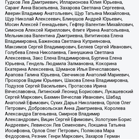
Гудков Лев Дмитриевич, Илларионова Юлия Юрьевна,
Саранг Анна Васильевна, Захарова Светлана Сергеевна,
Аверин Владимир Анатольевич, Щур Татьяна Михайловна,
Щур Николай Алексеевич, Блинушов Андрей Юрьевич,
Мосин Алексей Геннадьевич, Гефтер Валентин Михайлович,
Симонов Алексей Кириллович, Флиге Ирина Анатольевна,
Мельникова Валентина Дмитриевна, Вититинова Елена
Владимировна, Баженова Светлана Куприяновна,
Максимов Сергей Владимирович, Беляев Сергей Иванович,
Голубева Елена Николаевна, Ганнушкина Светлана
Алексеевна, Закс Елена Владимировна, Буртина Елена
Юрьевна, Гендель Людмила Залмановна, Кокорина
Екатерина Алексеевна, Шуманов Илья Вячеславович,
Арапова Галина Юрьевна, Свечников Анатолий Мариевич,
Прохоров Вадим Юрьевич, Шахова Елена Владимировна,
Подузов Сергей Васильевич, Протасова Ирина
Вячеславовна, Литинский Леонид Борисович, Лукашевский
Сергей Маркович, Бахмин Вячеслав Иванович, Шабад
Анатолий Ефимович, Сухих Дарья Николаевна, Орлов Олег
Петрович, Добровольская Анна Дмитриевна, Королева
Александра Евгеньевна, Смирнов Владимир
Александрович, Вицин Сергей Ефимович, Золотухин Борис
Андреевич, Левинсон Лев Семенович, Локшина Татьяна
Иосифовна, Орлов Олег Петрович, Полякова Мара
Федоровна, Резник Генри Маркович, Захаров Герман