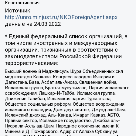
Константинович
Источник:
http://unro.minjust.ru/NKOForeignAgent.aspx
данные на
24.03.2022
* Единый федеральный список организаций, в
том числе иностранных и международных
организаций, признанных в соответствии с
законодательством Российской Федерации
террористическими:
Высший военный Маджлисуль Шура Объединенных сил
моджахедов Кавказа, Конгресс народов Ичкерии и
Дагестана, База, Асбат аль-Ансар, Священная война,
Исламская группа, Братья-мусульмане, Партия исламского
освобождения, Лашкар-И-Тайба, Исламская группа,
Движение Талибан, Исламская партия Туркестана,
Общество социальных реформ, Общество возрождения
исламского наследия, Дом двух святых, Джунд аш-Шам,
Исламский джихад, Аль-Каида, Имарат Кавказ, АБТО,
Правый сектор, Исламское государство, Джабха аль-
Нусра ли-Ахль аш-Шам, Народное ополчение имени К.
Минина и Д. Пожарского, Аджр от Аллаха Субхану уа