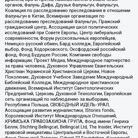
органов, Фалунь Дафа, Друзья Фалуньгун, Фалуньгун,
Коалиция по расследованию преследования в отношении
Фалуньгун в Китае, Всемирная организация по
расследованию преследований Фалуньгун, Пражский
гражданский центр, Ассоциация школ политических
исследований при Совете Европы, Центр либеральной
современности, Форум русскоязычных европейцев,
Немецко-русский обмен, Бард колледж, Европейский
выбор, Фонд Ходорковского, Оксфордский российский
фонд, Фонд Будущее России, Компания свободы
информации, Проект Медиа, Международное партнерство
за права человека, Духовное Управление Евангельских
Христиан Украинской Христианской Церкви, Новое
Поколение, Духовное Учебное Заведение Международный
Библейский Колледж, Международное христианское
движение, Всемирный Институт Саентологических
Предприятий, Церковь Духовной Технологии, Европейская
сеть организаций по наблюдению за выборами,
Республика Польша, СВОБОДНЫЙ ИДЕЛЬ-УРАЛ,
Ассоциация развития журналистики, IStories fonds,
Королевский Институт Международных Отношений,
КРИМСЬКА ПРАВОЗАХИСНА ГРУПА, Фонд имени Генриха
Бёлля, Stichting Bellingcat, Bellingcat Ltd, The Insider, Институт
правовой инициативы Центральной и Восточной Европы,
Фонд Открытой Эстонии, Calvert 22 Foundation, Канадский