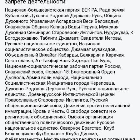
запрете деятельности:
Национал-большевистская партия, ВЕК РА, Рада земли
Кубанской Духовно Родовой Державы Русь, Община
Духовного Управления Асгардской Веси Беловодья,
Славянская Община Капища Веды Перуна, Мужская
Духовная Семинария Староверов-Инглингов, Нурджулар, К
Богодержавию, Таблиги Джамаат, Свидетели Иеговы,
Русское национальное единство, Национал-
социалистическое общество, Джамаат мувахидов,
Объединенный Вилайат Кабарды, Балкарии и Карачая,
Союз славян, Ат-Такфир Валь-Хиджра, Пит Буль,
Национал-социалистическая рабочая партия России,
Славянский союз, Формат-18, Благородный Орден
Дьявола, Армия воли народа, Национальная
Социалистическая Инициатива города Череповца,
Духовно-Родовая Держава Русь, Русское национальное
единство, Древнерусской Инглистической церкви
Православных Староверов-Инглингов, Русский
общенациональный союз, Движение против нелегальной
иммиграции, Кровь и Честь, О свободе совести и о
религиозных объединениях, Омская организация
общественного политического движения Русское
национальное единство, Северное Братство, Клуб
Болельщиков Футбольного Клуба Динамо,
Файзрахманисты, Мусульманская религиозная организация