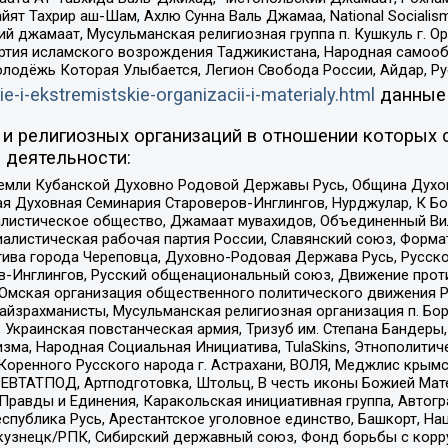
ят Тахрир аш-Шам, Ахлю Сунна Валь Джамаа, National Socialism
ий джамаат, Мусульманская религиозная группа п. Кушкуль г. 
ртия исламского возрождения Таджикистана, Народная самооб
олодёжь Которая Улыбается, Легион Свобода России, Айдар, Р
ie-i-ekstremistskie-organizacii-i-materialy.html
данные
и религиозных организаций в отношении которых 
 деятельности:
земли Кубанской Духовно Родовой Державы Русь, Община Духо
 Духовная Семинария Староверов-Инглингов, Нурджулар, К Бо
листическое общество, Джамаат мувахидов, Объединенный Вил
иалистическая рабочая партия России, Славянский союз, Форма
ива города Череповца, Духовно-Родовая Держава Русь, Русск
-Инглингов, Русский общенациональный союз, Движение против
 Омская организация общественного политического движения Р
йзрахманисты, Мусульманская религиозная организация п. Бо
краинская повстанческая армия, Тризуб им. Степана Бандеры, Бр
зма, Народная Социальная Инициатива, TulaSkins, Этнополитич
оренного Русского народа г. Астрахани, ВОЛЯ, Меджлис крымс
РЕВТАТПОД, Артподготовка, Штольц, В честь иконы Божией Мате
равды и Единения, Каракольская инициативная группа, Автогра
спублика Русь, Арестантское уголовное единство, Башкорт, Наци
окузнецк/РПК, Сибирский державный союз, Фонд борьбы с кор