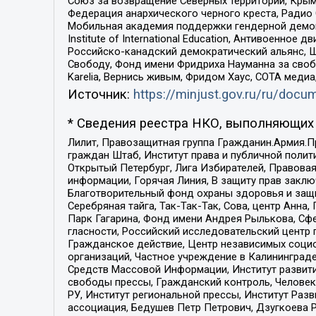
Союз за возвращение Северных территорий, Крымско
Федерация анархического черного креста, Радио
Мобильная академия поддержки гендерной демократи
Institute of International Education, Антивоенн
Российско-канадский демократический альянс, 
Свободу, Фонд имени Фридриха Науманна за свобо
Karelia, Вернись живым, Фридом Хаус, СОТА меди
Источник:
https://minjust.gov.ru/ru/doc
* Сведения реестра НКО, выполняющих 
Лилит, Правозащитная группа Гражданин.Армия.П
граждан Штаб, Институт права и публичной поли
Открытый Петербург, Лига Избирателей, Правова
информации, Горячая Линия, В защиту прав закл
Благотворительный фонд охраны здоровья и защи
Серебряная тайга, Так-Так-Так, Сова, центр Анн
Парк Гагарина, Фонд имени Андрея Рылькова, Сф
гласности, Российский исследовательский центр 
Гражданское действие, Центр независимых соци
организаций, Частное учреждение в Калининград
Средств Массовой Информации, Институт развити
свободы прессы, Гражданский контроль, Человек
РУ, Институт региональной прессы, Институт Ра
ассоциация, Бедушев Петр Петрович, Дзугкоева 