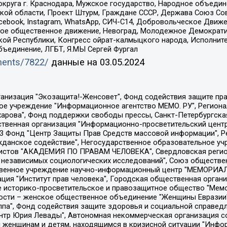
округа г. Краснодара, Мужское государство, Народное объедин
ой области, Проект Штурм, Граждане СССР, Держава Союз Сов
Facebook, Instagram, WhatsApp, СИЧ-С14, Добровольческое Движ
ское общественное движение, Невоград, Молодежное Демократ
ой Республики, Конгресс ойрат-калмыцкого народа, Исполнит
бъединение, ЛГБТ, Я.МЫ Сергей Фургал
uments/7822/
данные на
03.05.2024
Общество с ограниченной ответственностью "Радио Свободная Европа/Радио Свобода", Чешское информационное агентство "MEDIUM-ORIENT", Красноярская региональная общественная организация "Мы против СПИДа", Камалягин Денис Николаевич, Маркелов Сергей Евгеньевич, Пономарев Лев Александрович, Савицкая Людмила Алексеевна, Автономная некоммерческая организация "Центр по работе с проблемой насилия "НАСИЛИЮ.НЕТ", Межрегиональный профессиональный союз работников здравоохранения "Альянс врачей", Юридическое лицо, зарегистрированное в Латвийской Республике, SIA "Medusa Project" (регистрационный номер 40103797863, дата регистрации 10.06.2014), Некоммерческая организация "Фонд по борьбе с коррупцией", Автономная некоммерческая организация "Институт права и публичной политики", Баданин Роман Сергеевич, Гликин Максим Александрович, Железнова Мария Михайловна, Лукьянова Юлия Сергеевна, Маетная Елизавета Витальевна, Маняхин Петр Борисович, Чуракова Ольга Владимировна, Ярош Юлия Петровна, Юридическое лицо "The Insider SIA", зарегистрированное в Риге, Латвийская Республика (дата регистрации 26.06.2015), являющееся администратором доменного имени интернет-издания "The Insider SIA", https://theins.ru, Постернак Алексей Евгеньевич, Рубин Михаил Аркадьевич, Анин Роман Александрович, Юридическое лицо Istories fonds, зарегистрированное в Латвийской Республике (регистрационный номер 50008295751, дата регистрации 24.02.2020), Великовский Дмитрий Александрович, Долинина Ирина Николаевна, Мароховская Алеся Алексеевна, Шлейнов Роман Юрьевич, Шмагун Олеся Валентиновна, Общество с ограниченной ответственностью "Альтаир 2021", Общество с ограниченной ответственностью "Вега 2021", Общество с ограниченной ответственностью "Главный редактор 2021", Общество с ограниченной ответственностью "Ромашки монолит", Важенков Артем Валерьевич, Ивановская областная общественная организация "Центр гендерных исследований", Гурман Юрий Альбертович, Медиапроект "ОВД-Инфо", Егоров Владимир Владимирович, Жилинский Владимир Александрович, Общество с ограниченной ответственностью "ЗП", Иванова София Юрьевна, Карезина Инна Павловна, Кильтау Екатерина Викторовна, Петров Алексей Викторович, Пискунов Сергей Евгеньевич, Смирнов Сергей Сергеевич, Тихонов Михаил Сергеевич, Общество с ограниченной ответственностью "ЖУРНАЛИСТ-ИНОСТРАННЫЙ АГЕНТ", Арапова Галина Юрьевна, Вольтская Татьяна Анатольевна, Американская компания "Mason G.E.S. Anonymous Foundation" (США), являющаяся владельцем интернет-издания https://mnews.world/, Компания "Stichting Bellingcat", зарегистрированная в Нидерландах (дата регистрации 11.07.2018), Захаров Андрей Вячеславович, Клепиковская Екатерина Дмитриевна, Общество с ограниченной ответственностью "МЕМО", Перл Роман Александрович, Симонов Евгений Алексеевич, Соловьева Елена Анатольевна, Сотников Даниил Владимирович, Сурначева Елизавета Дмитриевна, Автономная некоммерческая организация по защите прав человека и информированию населения "Якутия – Наше Мнение", Общество с ограниченной ответственностью "Москоу диджитал медиа", с 26.01.2023 Общество с ограниченной ответственностью "Чайка Белые сады", Ветошкина Валерия Валерьевна, Заговора Максим Александрович, Межрегиональное общественное движение "Российская ЛГБТ - сеть", Оленичев Максим Владимирович, Павлов Иван Юрьевич, Скворцова Елена Сергеевна, Общество с ограниченной ответственностью "Как бы инагент", Кочетков Игорь Викторович, Общество с ограниченной ответственностью "Честные выборы", Еланчик Олег Александрович, Общество с ограниченной ответственностью "Нобелевский призыв", Гималова Регина Эмилевна, Григорьев Андрей Валерьевич, Григорьева Алина Александровна, Ассоциация по содействию защите прав призывников, альтернативнослужащих и военнослужащих "Правозащитная группа "Гражданин.Армия.Право", Хисамова Регина Фаритовна, Автономная некоммерческая организация по реализа