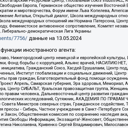
татарский Ресурсный Центр, Глобальный союз IndustriALL, Russi
 Свободная Европа, Германское общество изучения Восточной 
и и миротворчества, Форум имени Льва Копелева, American Counci
ое движение Антальи, Открытый диалог, Школа международных отн
Школа международных отношений им Нормана Патерсона, Центр
ду, Феминистское антивоенное сопротивление, Комитет независ
а, Либерально-демократическая Лига Украины
uments/7756/
данные на
13.05.2024
функции иностранного агента:
раво, Нижегородский центр немецкой и европейской культуры,
тики, Фонд борьбы с коррупцией, Альянс врачей, НАСИЛИЮ.НЕТ,
я инициатива, Гражданский Союз, Хасдей Ерушалаим, Центр по
юченных, Институт глобализации и социальных движений, Цент
ты прав граждан, Благотворительный фонд помощи осужденным
а, Проект Апрель, Самарская губерния, Эра здоровья, Мемориал
ера, Центр СИБАЛЬТ, Уральская правозащитная группа, Женщины
по правам человека, Дальневосточный центр развития гражданс
ологических исследований, Сутяжник, АКАДЕМИЯ ПО ПРАВАМ Ч
е Совета Министров северных стран, Гражданское содействие,
я прессы - Сибирь, Частное учреждение в Санкт-Петербурге С
 и Закон, Общественная комиссия по сохранению наследия ак
звития Свободы Информации, Экозащита!-Женсовет, Общественн
Регина Николаевна, Кривенко Сергей Владимирович, Милославс