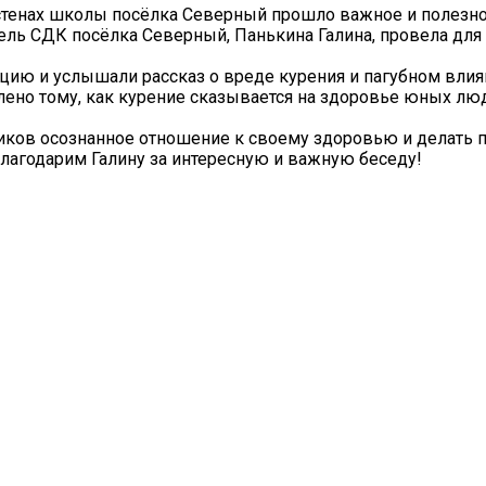
 стенах школы посёлка Северный прошло важное и полезн
тель СДК посёлка Северный, Панькина Галина, провела дл
цию и услышали рассказ о вреде курения и пагубном влия
ено тому, как курение сказывается на здоровье юных люд
иков осознанное отношение к своему здоровью и делать
лагодарим Галину за интересную и важную беседу!