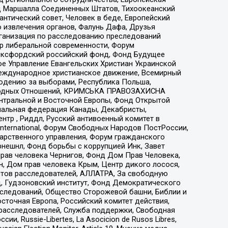
 Маршалла Соединенных Штатов, Тихоокеанский
нтический совет, Человек в беде, Европейский
 извлечения органов, Фалунь Дафа, Друзья
рганизация по расследованию преследований
тр либеральной современности, Форум
 Оксфордский российский фонд, Фонд Будущее
е Управление Евангельских Христиан Украинской
еждународное христианское движение, Всемирный
людению за выборами, Республика Польша,
народных Отношений, КРИМСЬКА ПРАВОЗАХИСНА
ы Центральной и Восточной Европы, Фонд Открытой
иональная федерация Канады, Декабристы,
тр , Риддл, Русский антивоенный комитет в
nternational, Форум Свободных Народов ПостРоссии,
дарственного управления, Форум гражданского
рнешнл, Фонд борьбы с коррупцией Инк, Завет
прав человека Чернигов, Фонд Дом Прав Человека,
н, Дом прав человека Крым, Центр дикого лосося,
стов расследователей, АЛЛАТРА, За свободную
д, Гудзоновский институт, Фонд Демократического
сследований, Общество Сторожевой башни, Библии и
сточная Европа, Российский комитет действия,
-расследователей, Служба поддержки, Свободная
 Russie-Libertes, La Asocicion de Rusos Libres,