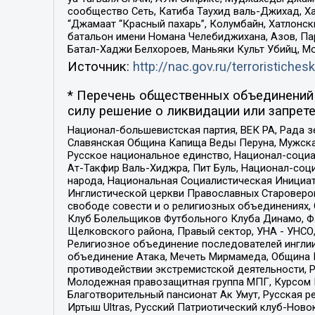
сообщество Сеть, Катиба Таухид валь-Джихад, Хай
“Джамаат “Красный пахарь”, Колумбайн, Хатлонск
батальон имени Номана Челебиджихана, Азов, Па
Батал-Хаджи Белхороев, Маньяки Культ Убийц, М
Источник:
http://nac.gov.ru/terroristichesk
* Перечень общественных объединений 
силу решение о ликвидации или запрете
Национал-большевистская партия, ВЕК РА, Рада 
Славянская Община Капища Веды Перуна, Мужская
Русское национальное единство, Национал-социа
Ат-Такфир Валь-Хиджра, Пит Буль, Национал-соц
народа, Национальная Социалистическая Инициат
Инглистической церкви Православных Староверов
свободе совести и о религиозных объединениях,
Клуб Болельщиков Футбольного Клуба Динамо, Фа
Щелковского района, Правый сектор, УНА - УНСО, У
Религиозное объединение последователей инглии
объединение Атака, Мечеть Мирмамеда, Община К
противодействии экстремистской деятельности, 
Молодежная правозащитная группа МПГ, Курсом П
Благотворительный пансионат Ак Умут, Русская ре
Иртыш Ultras, Русский Патриотический клуб-Нов