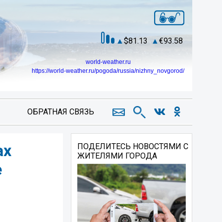
81.13
93.58
world-weather.ru
https://world-weather.ru/pogoda/russia/nizhny_novgorod/
ОБРАТНАЯ СВЯЗЬ
ах
ПОДЕЛИТЕСЬ НОВОСТЯМИ С
ЖИТЕЛЯМИ ГОРОДА
е