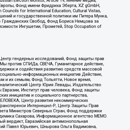
an Election Monitor, Article 19, Мнение медиа,
Европы, Фонд имени Фридриха Эберта, XZ gGmbH,
ls for International Education, Cultural Vistas,
ошений и государственной политики им Питера Мунка,
 Гражданских Свобод, Фонд Бориса Немцова за
имости Ингушетии, Прометей, Stop Occupation of
 Центр гендерных исследований, Фонд защиты прав
 Мы против СПИДа, СВЕЧА, Гуманитарное действие,
ддержки и содействия развитию средств массовой
р социально-информационных инициатив Действие,
 и их семьям, Фонд Тольятти, Новое время,
, Аналитический Центр Юрия Левады, Издательство
 Евразии, Институт прав человека, Фонд защиты
ких инициатив и социального партнерства,
ЕЛОВЕКА, Центр развития некоммерческих
 Трансперенси Интернешнл-Р, Центр Защиты Прав
овета Министров Северных Стран, Фонд поддержки
адемика Сахарова, Информационное агентство МЕМО.
ый вердикт, Евразийская антимонопольная
кий Павел Юрьевич, Шнырова Ольга Вадимовна,