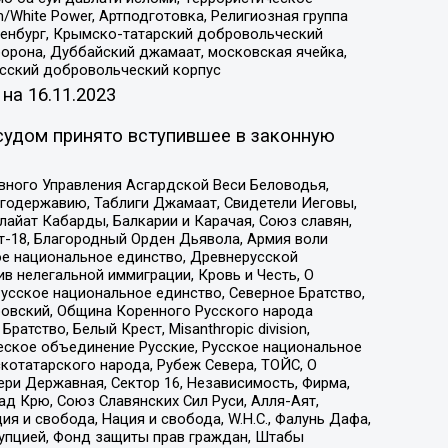
/White Power, Артподготовка, Религиозная группа
Оренбург, Крымско-татарский добровольческий
орона, Дуббайский джамаат, московская ячейка,
усский добровольческий корпус
 на
16.11.2023
судом принято вступившее в законную
вного Управления Асгардской Веси Беловодья,
годержавию, Таблиги Джамаат, Свидетели Иеговы,
айат Кабарды, Балкарии и Карачая, Союз славян,
т-18, Благородный Орден Дьявола, Армия воли
ое национальное единство, Древнерусской
 нелегальной иммиграции, Кровь и Честь, О
усское национальное единство, Северное Братство,
ровский, Община Коренного Русского народа
атство, Белый Крест, Misanthropic division,
еское объединение Русские, Русское национальное
котатарского народа, Рубеж Севера, ТОЙС, О
ри Державная, Сектор 16, Независимость, Фирма,
д Крю, Союз Славянских Сил Руси, Алля-Аят,
я и свобода, Нация и свобода, W.H.С., Фалунь Дафа,
рупцией, Фонд защиты прав граждан, Штабы