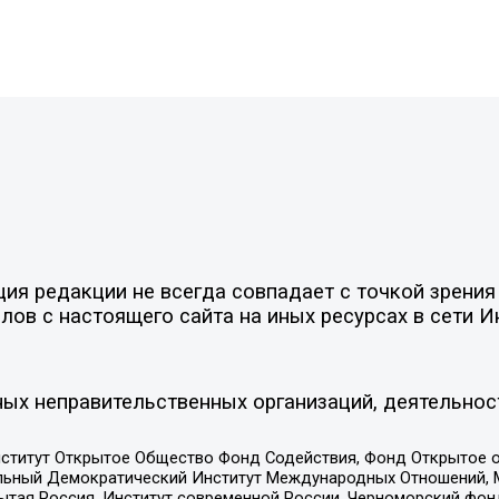
я редакции не всегда совпадает с точкой зрения 
ов с настоящего сайта на иных ресурсах в сети И
ых неправительственных организаций, деятельнос
ститут Открытое Общество Фонд Содействия, Фонд Открытое 
альный Демократический Институт Международных Отношений,
тая Россия, Институт современной России, Черноморский фонд