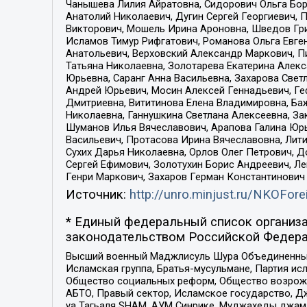
Чанышева Лилия Айратовна, Сидорович Ольга Бори
Анатолий Николаевич, Дугин Сергей Георгиевич, 
Викторович, Мошель Ирина Ароновна, Шведов Гри
Исламов Тимур Рифгатович, Романова Ольга Евге
Анатольевич, Верховский Александр Маркович, П
Татьяна Николаевна, Золотарева Екатерина Алек
Юрьевна, Саранг Анна Васильевна, Захарова Свет
Андрей Юрьевич, Мосин Алексей Геннадьевич, Ге
Дмитриевна, Вититинова Елена Владимировна, Ба
Николаевна, Ганнушкина Светлана Алексеевна, За
Шуманов Илья Вячеславович, Арапова Галина Юрь
Васильевич, Протасова Ирина Вячеславовна, Лит
Сухих Дарья Николаевна, Орлов Олег Петрович, 
Сергей Ефимович, Золотухин Борис Андреевич, Л
Генри Маркович, Захаров Герман Константинович
Источник:
http://unro.minjust.ru/NKOFore
* Единый федеральный список организа
законодательством Российской Федера
Высший военный Маджлисуль Шура Объединенных с
Исламская группа, Братья-мусульмане, Партия ис
Общество социальных реформ, Общество возрожд
АБТО, Правый сектор, Исламское государство, Д
уа Тагьаля SHAM, АУМ Синрике, Муджахеды джама