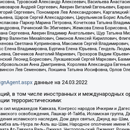
совна, Туровский Александр Алексеевич, Васильева Анастасия
Пивоваров Андрей Сергеевич, Аверин Виталий Евгеньевич, Бара
горий Сергеевич, Пономарев Лев Александрович, Каргалицкий 
ньевна, Щаров Сергей Алексадрович, Цирульников Борис Альбер
ислакова-Паркер Марина Петровна, Кочеткова Татьяна Владими
сандровна, Рачинский Ян Збигневич, Жемкова Елена Борисовна,
лана Сергеевна, Аверин Владимир Анатольевич, Щур Татьяна М
фтер Валентин Михайлович, Симонов Алексей Кириллович, Флиг
женова Светлана Куприяновна, Максимов Сергей Владимирович, 
кс Елена Владимировна, Буртина Елена Юрьевна, Гендель Людм
евна, Свечников Анатолий Мариевич, Прохоров Вадим Юрьевич
инский Леонид Борисович, Лукашевский Сергей Маркович, Бахм
Добровольская Анна Дмитриевна, Королева Александра Евгенье
евинсон Лев Семенович, Локшина Татьяна Иосифовна, Орлов Ол
ignAgent.aspx
данные на
24.03.2022
ций, в том числе иностранных и международных ор
ции террористическими:
ил моджахедов Кавказа, Конгресс народов Ичкерии и Дагеста
ламского освобождения, Лашкар-И-Тайба, Исламская группа, Дв
ения исламского наследия, Дом двух святых, Джунд аш-Шам, 
жабха аль-Нусра ли-Ахль аш-Шам, Народное ополчение имени К.
ата Ат-Тавхида Валь-Джихад, Чистопольский Джамаат, Рохнам