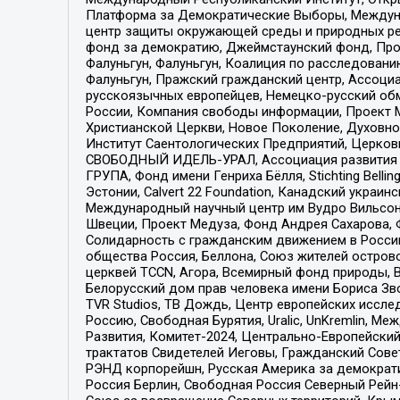
Платформа за Демократические Выборы, Междуна
центр защиты окружающей среды и природных ресу
фонд за демократию, Джеймстаунский фонд, Прож
Фалуньгун, Фалуньгун, Коалиция по расследован
Фалуньгун, Пражский гражданский центр, Ассоци
русскоязычных европейцев, Немецко-русский об
России, Компания свободы информации, Проект М
Христианской Церкви, Новое Поколение, Духовн
Институт Саентологических Предприятий, Церков
СВОБОДНЫЙ ИДЕЛЬ-УРАЛ, Ассоциация развития ж
ГРУПА, Фонд имени Генриха Бёлля, Stichting Bellin
Эстонии, Calvert 22 Foundation, Канадский укра
Международный научный центр им Вудро Вильсона
Швеции, Проект Медуза, Фонд Андрея Сахарова, Ф
Солидарность с гражданским движением в России 
общества Россия, Беллона, Союз жителей острово
церквей TCCN, Агора, Всемирный фонд природы, B
Белорусский дом прав человека имени Бориса Зво
TVR Studios, ТВ Дождь, Центр европейских иссл
Россию, Свободная Бурятия, Uralic, UnKremlin, 
Развития, Комитет-2024, Центрально-Европейски
трактатов Свидетелей Иеговы, Гражданский Совет
РЭНД корпорейшн, Русская Америка за демократи
Россия Берлин, Свободная Россия Северный Рейн-В