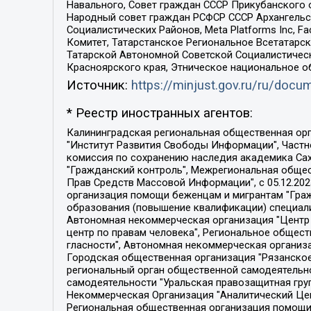
Навального, Совет граждан СССР Прикубанского 
Народный совет граждан РСФСР СССР Архангельск
Социалистических Районов, Meta Platforms Inc, 
Комитет, Татарстанское Региональное Всетатар
Татарской Автономной Советской Социалистическ
Красноярского края, Этническое национальное о
Источник:
https://minjust.gov.ru/ru/doc
* Реестр иностранных агентов:
Калининградская региональная общественная организация "Экозащита!-Женсовет", Фонд содействия защите прав и свобод граждан "Общественный вердикт", Фонд "Институт Развития Свободы Информации", Частное учреждение "Информационное агентство МЕМО. РУ", Региональная общественная организация "Общественная комиссия по сохранению наследия академика Сахарова", Фонд поддержки свободы прессы, Санкт-Петербургская общественная правозащитная организация "Гражданский контроль", Межрегиональная общественная организация "Информационно-просветительский центр "Мемориал", Региональный Фонд "Центр Защиты Прав Средств Массовой Информации", с 05.12.2023 Фонд "Центр Защиты Прав Средств массовой информации", Региональная общественная благотворительная организация помощи беженцам и мигрантам "Гражданское содействие", Негосударственное образовательное учреждение дополнительного профессионального образования (повышение квалификации) специалистов "АКАДЕМИЯ ПО ПРАВАМ ЧЕЛОВЕКА", Свердловская региональная общественная организация "Сутяжник", Автономная некоммерческая организация "Центр независимых социологических исследований", Союз общественных объединений "Российский исследовательский центр по правам человека", Региональное общественное учреждение научно-информационный центр "МЕМОРИАЛ", Некоммерческая организация "Фонд защиты гласности", Автономная некоммерческая организация "Институт прав человека", Городская общественная организация "Екатеринбургское общество "МЕМОРИАЛ", Городская общественная организация "Рязанское историко-просветительское и правозащитное общество "Мемориал" (Рязанский Мемориал), Челябинский региональный орган общественной самодеятельности – женское общественное объединение "Женщины Евразии", Челябинский региональный орган общественной самодеятельности "Уральская правозащитная группа", Фонд содействия защите здоровья и социальной справедливости имени Андрея Рылькова, Автономная Некоммерческая Организация "Аналитический Центр Юрия Левады", Автономная некоммерческая организация социальной поддержки населения "Проект Апрель", Региональная общественная организация помощи женщинам и детям, находящимся в кризисной ситуации "Информационно-методический центр "Анна", Фонд содействия развитию массовых коммуникаций и правовому просвещению "Так-так-Так", Фонд содействия устойчивому развитию "Серебряная тайга", Свердловский региональный общественный фонд социальных проектов "Новое время", "Idel.Реалии", Кавказ.Реалии, Крым.Реалии, Телеканал Настоящее Время, Татаро-башкирская служба Радио Свобода (Azatliq Radiosi), Радио Свободная Европа/Радио Свобода (PCE/PC), "Сибирь.Реалии", "Фактограф", Благотворительный фонд помощи осужденным и их семьям, Автономная некоммерческая организация "Институт глобализации и социальных движений", Фонд "В защиту прав заключенных", Частное учреждение "Центр поддержки и содействия развитию средств массовой информации", Пензенский региональный общественный благотворительный фонд "Гражданский союз", "Север.Реалии", Некоммерческая организация Фонд "Правовая инициатива", 