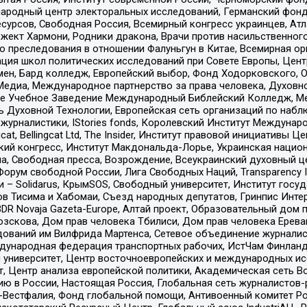
родный центр электоральных исследований, Германский фонд
рсов, Свободная Россия, Всемирный конгресс украинцев, Атла
ект Хармони, Родники дракона, Врачи против насильственного
ию преследования в отношении Фалуньгун в Китае, Всемирная о
ация школ политических исследований при Совете Европы, Цен
мен, Бард колледж, Европейский выбор, Фонд Ходорковского,
едиа, Международное партнерство за права человека, Духовно
ое Учебное Заведение Международный Библейский Колледж, М
ь Духовной Технологии, Европейская сеть организаций по наб
урналистики, IStories fonds, Королевский Институт Между
gcat, Bellingcat Ltd, The Insider, Институт правовой инициатив
инский конгресс, Институт Макдональда-Лорье, Украинская нац
, Свободная пресса, Возрождение, Всеукраинский духовный цен
орум свободной России, Лига Свободных Наций, Transparеncy I
– Solidarus, КрымSOS, Свободный университет, Институт госу
в Тисима и Хабомаи, Съезд народных депутатов, Гринпис Инте
DR Novaja Gazeta-Europe, Алтай проект, Образовательный дом 
зскова, Дом прав человека Тбилиси, Дом прав человека Ерева
едований им Вилфрида Мартенса, Сетевое объединение журнали
Международная федерация транспортных рабочих, ИстЧам Финлан
й университет, Центр восточноевропейских и международных и
, Центр анализа европейской политики, Академическая сеть Во
ю в России, Настоящая Россия, Глобальная сеть журналистов
естфалия, Фонд глобальной помощи, Антивоенный комитет России,