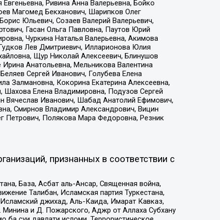
 Евгеньевна, Ривина Анна Валерьевна, Бойко
хоев Магомед Бекханович, Шарипков Олег
Борис Юльевич, Созаев Валерий Валерьевич,
тович, Гасан Ольга Павловна, Паутов Юрий
ровна, Чуркина Наталья Валерьевна, Акимова
 Гудков Лев Дмитриевич, Илларионова Юлия
ихайловна, Щур Николай Алексеевич, Блинушов
е Ирина Анатольевна, Мельникова Валентина
Беляев Сергей Иванович, Голубева Елена
ила Залмановна, Кокорина Екатерина Алексеевна,
, Шахова Елена Владимировна, Подузов Сергей
ин Вячеслав Иванович, Шабад Анатолий Ефимович,
вна, Смирнов Владимир Александрович, Вицин
ег Петрович, Полякова Мара Федоровна, Резник
ганизаций, признанных в соответствии с
на, База, Асбат аль-Ансар, Священная война,
ижение Талибан, Исламская партия Туркестана,
Исламский джихад, Аль-Каида, Имарат Кавказ,
 Минина и Д. Пожарского, Аджр от Аллаха Субхану
о ба суи давлати исломи, Террористическое