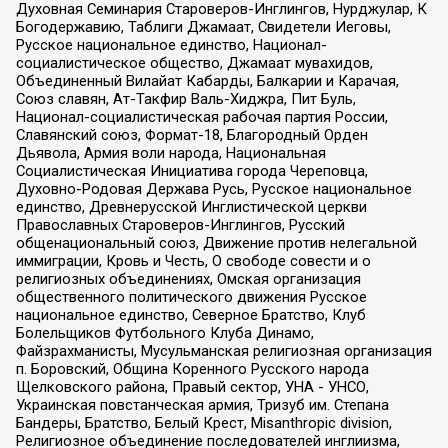
Духовная Семинария Староверов-Инглингов, Нурджулар, К
Богодержавию, Таблиги Джамаат, Свидетели Иеговы,
Русское национальное единство, Национал-
социалистическое общество, Джамаат мувахидов,
Объединенный Вилайат Кабарды, Балкарии и Карачая,
Союз славян, Ат-Такфир Валь-Хиджра, Пит Буль,
Национал-социалистическая рабочая партия России,
Славянский союз, Формат-18, Благородный Орден
Дьявола, Армия воли народа, Национальная
Социалистическая Инициатива города Череповца,
Духовно-Родовая Держава Русь, Русское национальное
единство, Древнерусской Инглистической церкви
Православных Староверов-Инглингов, Русский
общенациональный союз, Движение против нелегальной
иммиграции, Кровь и Честь, О свободе совести и о
религиозных объединениях, Омская организация
общественного политического движения Русское
национальное единство, Северное Братство, Клуб
Болельщиков Футбольного Клуба Динамо,
Файзрахманисты, Мусульманская религиозная организация
п. Боровский, Община Коренного Русского народа
Щелковского района, Правый сектор, УНА - УНСО,
Украинская повстанческая армия, Тризуб им. Степана
Бандеры, Братство, Белый Крест, Misanthropic division,
Религиозное объединение последователей инглиизма,