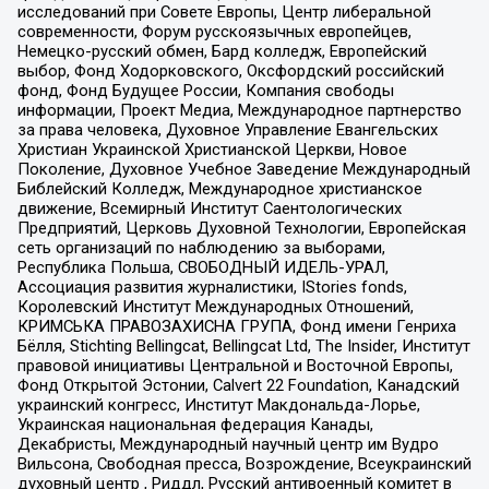
исследований при Совете Европы, Центр либеральной
современности, Форум русскоязычных европейцев,
Немецко-русский обмен, Бард колледж, Европейский
выбор, Фонд Ходорковского, Оксфордский российский
фонд, Фонд Будущее России, Компания свободы
информации, Проект Медиа, Международное партнерство
за права человека, Духовное Управление Евангельских
Христиан Украинской Христианской Церкви, Новое
Поколение, Духовное Учебное Заведение Международный
Библейский Колледж, Международное христианское
движение, Всемирный Институт Саентологических
Предприятий, Церковь Духовной Технологии, Европейская
сеть организаций по наблюдению за выборами,
Республика Польша, СВОБОДНЫЙ ИДЕЛЬ-УРАЛ,
Ассоциация развития журналистики, IStories fonds,
Королевский Институт Международных Отношений,
КРИМСЬКА ПРАВОЗАХИСНА ГРУПА, Фонд имени Генриха
Бёлля, Stichting Bellingcat, Bellingcat Ltd, The Insider, Институт
правовой инициативы Центральной и Восточной Европы,
Фонд Открытой Эстонии, Calvert 22 Foundation, Канадский
украинский конгресс, Институт Макдональда-Лорье,
Украинская национальная федерация Канады,
Декабристы, Международный научный центр им Вудро
Вильсона, Свободная пресса, Возрождение, Всеукраинский
духовный центр , Риддл, Русский антивоенный комитет в