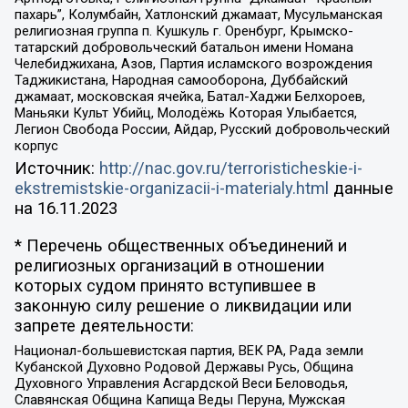
пахарь”, Колумбайн, Хатлонский джамаат, Мусульманская
религиозная группа п. Кушкуль г. Оренбург, Крымско-
татарский добровольческий батальон имени Номана
Челебиджихана, Азов, Партия исламского возрождения
Таджикистана, Народная самооборона, Дуббайский
джамаат, московская ячейка, Батал-Хаджи Белхороев,
Маньяки Культ Убийц, Молодёжь Которая Улыбается,
Легион Свобода России, Айдар, Русский добровольческий
корпус
Источник:
http://nac.gov.ru/terroristicheskie-i-
ekstremistskie-organizacii-i-materialy.html
данные
на
16.11.2023
* Перечень общественных объединений и
религиозных организаций в отношении
которых судом принято вступившее в
законную силу решение о ликвидации или
запрете деятельности:
Национал-большевистская партия, ВЕК РА, Рада земли
Кубанской Духовно Родовой Державы Русь, Община
Духовного Управления Асгардской Веси Беловодья,
Славянская Община Капища Веды Перуна, Мужская