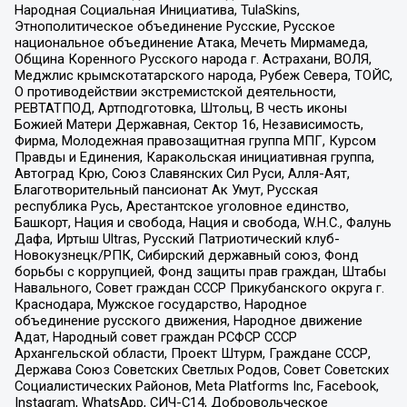
Народная Социальная Инициатива, TulaSkins,
Этнополитическое объединение Русские, Русское
национальное объединение Атака, Мечеть Мирмамеда,
Община Коренного Русского народа г. Астрахани, ВОЛЯ,
Меджлис крымскотатарского народа, Рубеж Севера, ТОЙС,
О противодействии экстремистской деятельности,
РЕВТАТПОД, Артподготовка, Штольц, В честь иконы
Божией Матери Державная, Сектор 16, Независимость,
Фирма, Молодежная правозащитная группа МПГ, Курсом
Правды и Единения, Каракольская инициативная группа,
Автоград Крю, Союз Славянских Сил Руси, Алля-Аят,
Благотворительный пансионат Ак Умут, Русская
республика Русь, Арестантское уголовное единство,
Башкорт, Нация и свобода, Нация и свобода, W.H.С., Фалунь
Дафа, Иртыш Ultras, Русский Патриотический клуб-
Новокузнецк/РПК, Сибирский державный союз, Фонд
борьбы с коррупцией, Фонд защиты прав граждан, Штабы
Навального, Совет граждан СССР Прикубанского округа г.
Краснодара, Мужское государство, Народное
объединение русского движения, Народное движение
Адат, Народный совет граждан РСФСР СССР
Архангельской области, Проект Штурм, Граждане СССР,
Держава Союз Советских Светлых Родов, Совет Советских
Социалистических Районов, Meta Platforms Inc, Facebook,
Instagram, WhatsApp, СИЧ-С14, Добровольческое