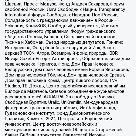
Швеции, Проект Медуза, Фонд Андрея Сахарова, Форум
свободной России, Лига Свободных Наций, Transparеncy
International, Форум Свободных Народов ПостРоссии,
Солидарность с гражданским движением в России –
Solidarus, КрымSOS, Свободный университет, Институт
государственного управления, Форум гражданского
общества Россия, Беллона, Союз жителей островов
Тисима и Хабомаи, Съезд народных депутатов, Гринпис
Интернешнл, Фонд борьбы с коррупцией Инк, Завет
церквей TCCN, Агора, Всемирный фонд природы, BDR
Novaja Gazeta-Europe, Алтай проект, Образовательный дом
прав человека Чернигов, Фонд Дом Прав Человека,
Белорусский дом прав человека имени Бориса Звозскова,
Дом прав человека Тбилиси, Дом прав человека Ереван,
Дом прав человека Крым, Центр дикого лосося, TVR
Studios, ТВ Дождь, Центр европейских исследований им
Вилфрида Мартенса, Сетевое объединение журналистов
расследователей, АЛЛАТРА, За свободную Россию,
Свободная Бурятия, Uralic, UnKremlin, Международная
федерация транспортных рабочих, ИстЧам Финланд,
Гудзоновский институт, Фонд Демократического
Развития, Комитет-2024, Центрально-Европейский
университет, Центр восточноевропейских и
международных исследований, Общество Сторожевой
башни, Библии и трактатов Свидетелей Иеговы,