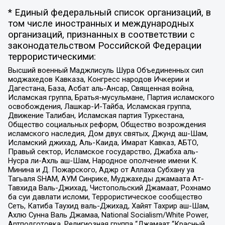
* Единый федеральный список организаций, в
том числе иностранных и международных
организаций, признанных в соответствии с
законодательством Российской Федерации
террористическими:
Высший военный Маджлисуль Шура Объединенных сил
моджахедов Кавказа, Конгресс народов Ичкерии и
Дагестана, База, Асбат аль-Ансар, Священная война,
Исламская группа, Братья-мусульмане, Партия исламского
освобождения, Лашкар-И-Тайба, Исламская группа,
Движение Талибан, Исламская партия Туркестана,
Общество социальных реформ, Общество возрождения
исламского наследия, Дом двух святых, Джунд аш-Шам,
Исламский джихад, Аль-Каида, Имарат Кавказ, АБТО,
Правый сектор, Исламское государство, Джабха аль-
Нусра ли-Ахль аш-Шам, Народное ополчение имени К.
Минина и Д. Пожарского, Аджр от Аллаха Субхану уа
Тагьаля SHAM, АУМ Синрике, Муджахеды джамаата Ат-
Тавхида Валь-Джихад, Чистопольский Джамаат, Рохнамо
ба суи давлати исломи, Террористическое сообщество
Сеть, Катиба Таухид валь-Джихад, Хайят Тахрир аш-Шам,
Ахлю Сунна Валь Джамаа, National Socialism/White Power,
Артподготовка, Религиозная группа “Джамаат “Красный