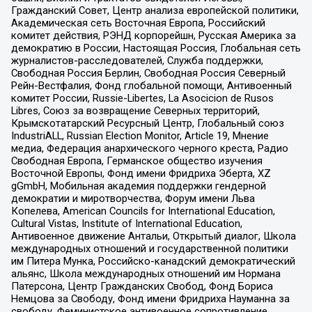
Гражданский Совет, Центр анализа европейской политики,
Академическая сеть Восточная Европа, Российский
комитет действия, РЭНД корпорейшн, Русская Америка за
демократию в России, Настоящая Россия, Глобальная сеть
журналистов-расследователей, Служба поддержки,
Свободная Россия Берлин, Свободная Россия Северный
Рейн-Вестфалия, Фонд глобальной помощи, Антивоенный
комитет России, Russie-Libertes, La Asocicion de Rusos
Libres, Союз за возвращение Северных территорий,
Крымскотатарский Ресурсный Центр, Глобальный союз
IndustriALL, Russian Election Monitor, Article 19, Мнение
медиа, Федерация анархического черного креста, Радио
Свободная Европа, Германское общество изучения
Восточной Европы, Фонд имени Фридриха Эберта, XZ
gGmbH, Мобильная академия поддержки гендерной
демократии и миротворчества, Форум имени Льва
Копелева, American Councils for International Education,
Cultural Vistas, Institute of International Education,
Антивоенное движение Антальи, Открытый диалог, Школа
международных отношений и государственной политики
им Питера Мунка, Российско-канадский демократический
альянс, Школа международных отношений им Нормана
Патерсона, Центр Гражданских Свобод, Фонд Бориса
Немцова за Свободу, Фонд имени Фридриха Науманна за
свободу, Феминистское антивоенное сопротивление,