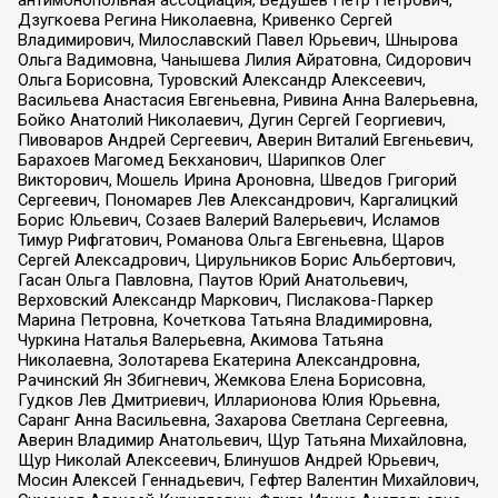
антимонопольная ассоциация, Бедушев Петр Петрович,
Дзугкоева Регина Николаевна, Кривенко Сергей
Владимирович, Милославский Павел Юрьевич, Шнырова
Ольга Вадимовна, Чанышева Лилия Айратовна, Сидорович
Ольга Борисовна, Туровский Александр Алексеевич,
Васильева Анастасия Евгеньевна, Ривина Анна Валерьевна,
Бойко Анатолий Николаевич, Дугин Сергей Георгиевич,
Пивоваров Андрей Сергеевич, Аверин Виталий Евгеньевич,
Барахоев Магомед Бекханович, Шарипков Олег
Викторович, Мошель Ирина Ароновна, Шведов Григорий
Сергеевич, Пономарев Лев Александрович, Каргалицкий
Борис Юльевич, Созаев Валерий Валерьевич, Исламов
Тимур Рифгатович, Романова Ольга Евгеньевна, Щаров
Сергей Алексадрович, Цирульников Борис Альбертович,
Гасан Ольга Павловна, Паутов Юрий Анатольевич,
Верховский Александр Маркович, Пислакова-Паркер
Марина Петровна, Кочеткова Татьяна Владимировна,
Чуркина Наталья Валерьевна, Акимова Татьяна
Николаевна, Золотарева Екатерина Александровна,
Рачинский Ян Збигневич, Жемкова Елена Борисовна,
Гудков Лев Дмитриевич, Илларионова Юлия Юрьевна,
Саранг Анна Васильевна, Захарова Светлана Сергеевна,
Аверин Владимир Анатольевич, Щур Татьяна Михайловна,
Щур Николай Алексеевич, Блинушов Андрей Юрьевич,
Мосин Алексей Геннадьевич, Гефтер Валентин Михайлович,