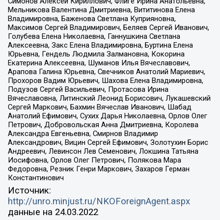
Симонов Алексей Кириллович, Флиге Ирина Анатольевна,
Мельникова Валентина Дмитриевна, Вититинова Елена
Владимировна, Баженова Светлана Куприяновна,
Максимов Сергей Владимирович, Беляев Сергей Иванович,
Голубева Елена Николаевна, Ганнушкина Светлана
Алексеевна, Закс Елена Владимировна, Буртина Елена
Юрьевна, Гендель Людмила Залмановна, Кокорина
Екатерина Алексеевна, Шуманов Илья Вячеславович,
Арапова Галина Юрьевна, Свечников Анатолий Мариевич,
Прохоров Вадим Юрьевич, Шахова Елена Владимировна,
Подузов Сергей Васильевич, Протасова Ирина
Вячеславовна, Литинский Леонид Борисович, Лукашевский
Сергей Маркович, Бахмин Вячеслав Иванович, Шабад
Анатолий Ефимович, Сухих Дарья Николаевна, Орлов Олег
Петрович, Добровольская Анна Дмитриевна, Королева
Александра Евгеньевна, Смирнов Владимир
Александрович, Вицин Сергей Ефимович, Золотухин Борис
Андреевич, Левинсон Лев Семенович, Локшина Татьяна
Иосифовна, Орлов Олег Петрович, Полякова Мара
Федоровна, Резник Генри Маркович, Захаров Герман
Константинович
Источник:
http://unro.minjust.ru/NKOForeignAgent.aspx
данные на
24.03.2022