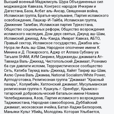
Высший военный Маджлисуль Шура Объединенных сил
моджахедов Кавказа, Конгресс народов Ичкерии и
Дагестана, База, Асбат аль-Ансар, Священная война,
Исламская группа, Братья-мусульмане, Партия исламского
освобождения, Лашкар-И-Тайба, Исламская группа,
Движение Талибан, Исламская партия Туркестана,
Общество социальных реформ, Общество возрождения
исламского наследия, Дом двух святых, Джунд аш-Шам,
Исламский джихад, Аль-Каида, Имарат Кавказ, АБТО,
Правый сектор, Исламское государство, Джабха аль-
Нусра ли-Ахль аш-Шам, Народное ополчение имени К.
Минина и Д. Пожарского, Аджр от Аллаха Субхану уа
Тагьаля SHAM, АУМ Синрике, Муджахеды джамаата Ат-
Тавхида Валь-Джихад, Чистопольский Джамаат, Рохнамо
ба суи давлати исломи, Террористическое сообщество
Сеть, Катиба Таухид валь-Джихад, Хайят Тахрир аш-Шам,
Ахлю Сунна Валь Джамаа, National Socialism/White Power,
Артподготовка, Религиозная группа “Джамаат “Красный
пахарь”, Колумбайн, Хатлонский джамаат, Мусульманская
религиозная группа п. Кушкуль г. Оренбург, Крымско-
татарский добровольческий батальон имени Номана
Челебиджихана, Азов, Партия исламского возрождения
Таджикистана, Народная самооборона, Дуббайский
джамаат, московская ячейка, Батал-Хаджи Белхороев,
Маньяки Культ Убийц, Молодёжь Которая Улыбается,