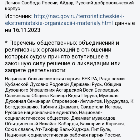
Легион Свобода России, Айдар, Русский добровольческий
корпус
Источник:
http://nac.gov.ru/terroristicheskie-i-
ekstremistskie-organizacii-i-materialy.html
данные
на
16.11.2023
* Перечень общественных объединений и
религиозных организаций в отношении
которых судом принято вступившее в
законную силу решение о ликвидации или
запрете деятельности:
Национал-большевистская партия, ВЕК РА, Рада земли
Кубанской Духовно Родовой Державы Русь, Община
Духовного Управления Асгардской Веси Беловодья,
Славянская Община Капища Веды Перуна, Мужская
Духовная Семинария Староверов-Инглингов, Нурджулар, К
Богодержавию, Таблиги Джамаат, Свидетели Иеговы,
Русское национальное единство, Национал-
социалистическое общество, Джамаат мувахидов,
Объединенный Вилайат Кабарды, Балкарии и Карачая,
Союз славян, Ат-Такфир Валь-Хиджра, Пит Буль,
Национал-социалистическая рабочая партия России,