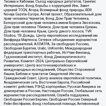
Тисима и Хабомаи, Съезд народных депутатов, Гринпис
Интернешнл, Фонд борьбы с коррупцией Инк, Завет
церквей TCCN, Агора, Всемирный фонд природы, BDR
Novaja Gazeta-Europe, Алтай проект, Образовательный дом
прав человека Чернигов, Фонд Дом Прав Человека,
Белорусский дом прав человека имени Бориса Звозскова,
Дом прав человека Тбилиси, Дом прав человека Ереван,
Дом прав человека Крым, Центр дикого лосося, TVR
Studios, ТВ Дождь, Центр европейских исследований им
Вилфрида Мартенса, Сетевое объединение журналистов
расследователей, АЛЛАТРА, За свободную Россию,
Свободная Бурятия, Uralic, UnKremlin, Международная
федерация транспортных рабочих, ИстЧам Финланд,
Гудзоновский институт, Фонд Демократического
Развития, Комитет-2024, Центрально-Европейский
университет, Центр восточноевропейских и
международных исследований, Общество Сторожевой
башни, Библии и трактатов Свидетелей Иеговы,
Гражданский Совет, Центр анализа европейской политики,
Академическая сеть Восточная Европа, Российский
комитет действия, РЭНД корпорейшн, Русская Америка за
демократию в России, Настоящая Россия, Глобальная сеть
журналистов-расследователей, Служба поддержки,
Свободная Россия Берлин, Свободная Россия Северный
Рейн-Вестфалия, Фонд глобальной помощи, Антивоенный