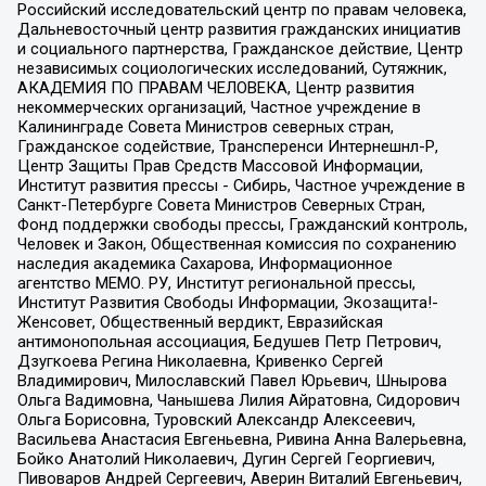
Российский исследовательский центр по правам человека,
Дальневосточный центр развития гражданских инициатив
и социального партнерства, Гражданское действие, Центр
независимых социологических исследований, Сутяжник,
АКАДЕМИЯ ПО ПРАВАМ ЧЕЛОВЕКА, Центр развития
некоммерческих организаций, Частное учреждение в
Калининграде Совета Министров северных стран,
Гражданское содействие, Трансперенси Интернешнл-Р,
Центр Защиты Прав Средств Массовой Информации,
Институт развития прессы - Сибирь, Частное учреждение в
Санкт-Петербурге Совета Министров Северных Стран,
Фонд поддержки свободы прессы, Гражданский контроль,
Человек и Закон, Общественная комиссия по сохранению
наследия академика Сахарова, Информационное
агентство МЕМО. РУ, Институт региональной прессы,
Институт Развития Свободы Информации, Экозащита!-
Женсовет, Общественный вердикт, Евразийская
антимонопольная ассоциация, Бедушев Петр Петрович,
Дзугкоева Регина Николаевна, Кривенко Сергей
Владимирович, Милославский Павел Юрьевич, Шнырова
Ольга Вадимовна, Чанышева Лилия Айратовна, Сидорович
Ольга Борисовна, Туровский Александр Алексеевич,
Васильева Анастасия Евгеньевна, Ривина Анна Валерьевна,
Бойко Анатолий Николаевич, Дугин Сергей Георгиевич,
Пивоваров Андрей Сергеевич, Аверин Виталий Евгеньевич,