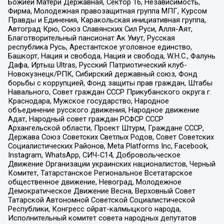
Божией Матери Державная, Сектор 16, Независимость,
Фирма, Молодежная правозащитная группа МПГ, Курсом
Правды и Единения, Каракольская инициативная группа,
Автоград Крю, Союз Славянских Сил Руси, Алля-Аят,
Благотворительный пансионат Ак Умут, Русская
республика Русь, Арестантское уголовное единство,
Башкорт, Нация и свобода, Нация и свобода, W.H.С., Фалунь
Дафа, Иртыш Ultras, Русский Патриотический клуб-
Новокузнецк/РПК, Сибирский державный союз, Фонд
борьбы с коррупцией, Фонд защиты прав граждан, Штабы
Навального, Совет граждан СССР Прикубанского округа г.
Краснодара, Мужское государство, Народное
объединение русского движения, Народное движение
Адат, Народный совет граждан РСФСР СССР
Архангельской области, Проект Штурм, Граждане СССР,
Держава Союз Советских Светлых Родов, Совет Советских
Социалистических Районов, Meta Platforms Inc, Facebook,
Instagram, WhatsApp, СИЧ-С14, Добровольческое
Движение Организации украинских националистов, Черный
Комитет, Татарстанское Региональное Всетатарское
общественное движение, Невоград, Молодежное
Демократическое Движение Весна, Верховный Совет
Татарской Автономной Советской Социалистической
Республики, Конгресс ойрат-калмыцкого народа,
Исполнительный комитет совета народных депутатов