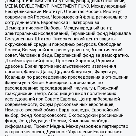
Демократический Институт Международных Отношений,
MEDIA DEVELOPMENT INVESTMENT FUND, Международный
Республиканский Институт, Открытая Россия, Институт
современной России, Черноморский фонд регионального
сотрудничества, Европейская Платформа за
Демократические Выборы, Международный центр
электоральных исследований, Германский фонд Маршалла
Соединенных Штатов, Тихоокеанский центр защиты
окружающей среды и природных ресурсов, Свободная
Россия, Всемирный конгресс украинцев, Атлантический
совет, Человек в беде, Европейский фонд за демократию,
Джеймстаунский фонд, Прожект Хармони, Родники
дракона, Врачи против насильственного извлечения
органов, Фалунь Дафа, Друзья Фалуньгун, Фалуньгун,
Коалиция по расследованию преследования в отношении
Фалуньгун в Китае, Всемирная организация по
расследованию преследований Фалуньгун, Пражский
гражданский центр, Ассоциация школ политических
исследований при Совете Европы, Центр либеральной
современности, Форум русскоязычных европейцев,
Немецко-русский обмен, Бард колледж, Европейский
выбор, Фонд Ходорковского, Оксфордский российский
фонд, Фонд Будущее России, Компания свободы
информации, Проект Медиа, Международное партнерство
за права человека, Духовное Управление Евангельских