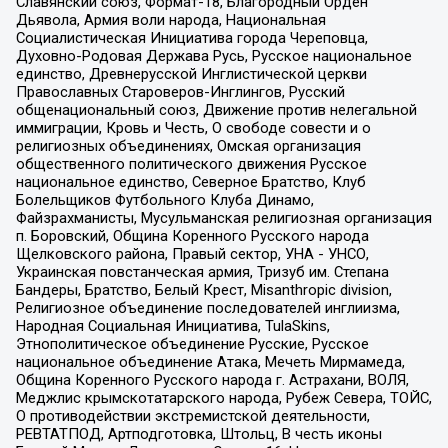
Славянский союз, Формат-18, Благородный Орден
Дьявола, Армия воли народа, Национальная
Социалистическая Инициатива города Череповца,
Духовно-Родовая Держава Русь, Русское национальное
единство, Древнерусской Инглистической церкви
Православных Староверов-Инглингов, Русский
общенациональный союз, Движение против нелегальной
иммиграции, Кровь и Честь, О свободе совести и о
религиозных объединениях, Омская организация
общественного политического движения Русское
национальное единство, Северное Братство, Клуб
Болельщиков Футбольного Клуба Динамо,
Файзрахманисты, Мусульманская религиозная организация
п. Боровский, Община Коренного Русского народа
Щелковского района, Правый сектор, УНА - УНСО,
Украинская повстанческая армия, Тризуб им. Степана
Бандеры, Братство, Белый Крест, Misanthropic division,
Религиозное объединение последователей инглиизма,
Народная Социальная Инициатива, TulaSkins,
Этнополитическое объединение Русские, Русское
национальное объединение Атака, Мечеть Мирмамеда,
Община Коренного Русского народа г. Астрахани, ВОЛЯ,
Меджлис крымскотатарского народа, Рубеж Севера, ТОЙС,
О противодействии экстремистской деятельности,
РЕВТАТПОД, Артподготовка, Штольц, В честь иконы