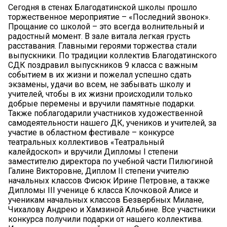
Сегодня в стенах Благодатинской школы прошло
торжественное мероприятие – «Последний звонок».
Прощание со школой – это всегда волнительный и
радостный момент. В зале витала легкая грусть
расставания. Главными героями торжества стали
выпускники. По традиции коллектив Благодатинского
СДК поздравил выпускников 9 класса с важным
событием в их жизни и пожелал успешно сдать
экзамены, удачи во всем, не забывать школу и
учителей, чтобы в их жизни происходили только
добрые перемены и вручили памятные подарки.
Также поблагодарили участников художественной
самодеятельности нашего ДК, учеников и учителей, за
участие в областном фестивале – конкурсе
театральных коллективов «Театральный
калейдоскоп» и вручили Дипломы I степени
заместителю директора по учебной части Пилюгиной
Галине Викторовне, Диплом II степени учителю
начальных классов Фисюк Ирине Петровне, а также
Дипломы III ученице 6 класса Клочковой Алисе и
ученикам начальных классов Безвербных Милане,
Чихалову Андрею и Хамзиной Альбине. Все участники
конкурса получили подарки от нашего коллектива.