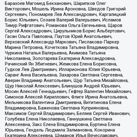
Барахоев Магомед Бекханович, Шарипков Олег
Викторович, Мошель Ирина Ароновна, Шведов Григорий
Сергеевич, Пономарев Лев Александрович, Каргалицкий
Борис Юльевич, Созаев Валерий Валерьевич, Исламов
Тимур Рифгатович, Романова Ольга Евгеньевна, Щаров
Сергей Алексадрович, Цирульников Борис Альбертович,
Гасан Ольга Павловна, Паутов Юрий Анатольевич,
Верховский Александр Маркович, Пислакова-Паркер
Марина Петровна, Кочеткова Татьяна Владимировна,
Чуркина Наталья Валерьевна, Акимова Татьяна
Николаевна, Золотарева Екатерина Александровна,
Рачинский Ян Збигневич, Жемкова Елена Борисовна,
Гудков Лев Дмитриевич, Илларионова Юлия Юрьевна,
Саранг Анна Васильевна, Захарова Светлана Сергеевна,
Аверин Владимир Анатольевич, Щур Татьяна Михайловна,
Щур Николай Алексеевич, Блинушов Андрей Юрьевич,
Мосин Алексей Геннадьевич, Гефтер Валентин Михайлович,
Симонов Алексей Кириллович, Флиге Ирина Анатольевна,
Мельникова Валентина Дмитриевна, Вититинова Елена
Владимировна, Баженова Светлана Куприяновна,
Максимов Сергей Владимирович, Беляев Сергей Иванович,
Голубева Елена Николаевна, Ганнушкина Светлана
Алексеевна, Закс Елена Владимировна, Буртина Елена
Юрьевна, Гендель Людмила Залмановна, Кокорина
Екатерина Алексеевна, Шуманов Илья Вячеславович,