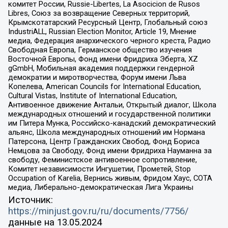
комитет России, Russie-Libertes, La Asocicion de Rusos
Libres, Союз за возвращение Северных территорий,
Крымскотатарский Ресурсный Центр, Глобальный союз
IndustriALL, Russian Election Monitor, Article 19, Мнение
медиа, Федерация анархического черного креста, Радио
Свободная Европа, Германское общество изучения
Восточной Европы, Фонд имени Фридриха Эберта, XZ
gGmbH, Мобильная академия поддержки гендерной
демократии и миротворчества, Форум имени Льва
Копелева, American Councils for International Education,
Cultural Vistas, Institute of International Education,
Антивоенное движение Антальи, Открытый диалог, Школа
международных отношений и государственной политики
им Питера Мунка, Российско-канадский демократический
альянс, Школа международных отношений им Нормана
Патерсона, Центр Гражданских Свобод, Фонд Бориса
Немцова за Свободу, Фонд имени Фридриха Науманна за
свободу, Феминистское антивоенное сопротивление,
Комитет независимости Ингушетии, Прометей, Stop
Occupation of Karelia, Вернись живым, Фридом Хаус, СОТА
медиа, Либерально-демократическая Лига Украины
Источник:
https://minjust.gov.ru/ru/documents/7756/
данные на
13.05.2024