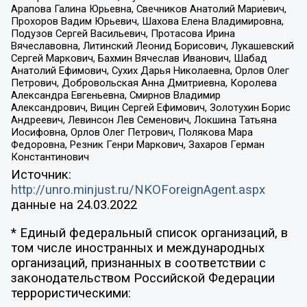
Арапова Галина Юрьевна, Свечников Анатолий Мариевич,
Прохоров Вадим Юрьевич, Шахова Елена Владимировна,
Подузов Сергей Васильевич, Протасова Ирина
Вячеславовна, Литинский Леонид Борисович, Лукашевский
Сергей Маркович, Бахмин Вячеслав Иванович, Шабад
Анатолий Ефимович, Сухих Дарья Николаевна, Орлов Олег
Петрович, Добровольская Анна Дмитриевна, Королева
Александра Евгеньевна, Смирнов Владимир
Александрович, Вицин Сергей Ефимович, Золотухин Борис
Андреевич, Левинсон Лев Семенович, Локшина Татьяна
Иосифовна, Орлов Олег Петрович, Полякова Мара
Федоровна, Резник Генри Маркович, Захаров Герман
Константинович
Источник:
http://unro.minjust.ru/NKOForeignAgent.aspx
данные на
24.03.2022
* Единый федеральный список организаций, в
том числе иностранных и международных
организаций, признанных в соответствии с
законодательством Российской Федерации
террористическими: