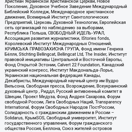
Христиан Украинской Христианской Церкви, Новое
Поколение, Духовное Учебное Заведение Международный
Библейский Колледж, Международное христианское
движение, Всемирный Институт Саентологических
Предприятий, Церковь Духовной Технологии, Европейская
сеть организаций по наблюдению за выборами,
Республика Польша, СВОБОДНЫЙ ИДЕЛЬ-УРАЛ,
Ассоциация развития журналистики, IStories fonds,
Королевский Институт Международных Отношений,
КРИМСЬКА ПРАВОЗАХИСНА ГРУПА, Фонд имени Генриха
Бёлля, Stichting Bellingcat, Bellingcat Ltd, The Insider, Институт
правовой инициативы Центральной и Восточной Европы,
Фонд Открытой Эстонии, Calvert 22 Foundation, Канадский
украинский конгресс, Институт Макдональда-Лорье,
Украинская национальная федерация Канады,
Декабристы, Международный научный центр им Вудро
Вильсона, Свободная пресса, Возрождение, Всеукраинский
духовный центр , Риддл, Русский антивоенный комитет в
Швеции, Проект Медуза, Фонд Андрея Сахарова, Форум
свободной России, Лига Свободных Наций, Transparеncy
International, Форум Свободных Народов ПостРоссии,
Солидарность с гражданским движением в России –
Solidarus, КрымSOS, Свободный университет, Институт
государственного управления, Форум гражданского
общества Россия, Беллона, Союз жителей островов