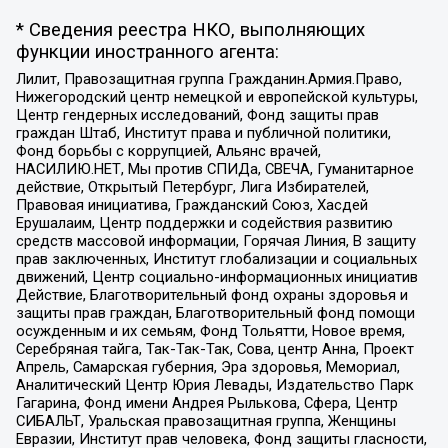
* Сведения реестра НКО, выполняющих
функции иностранного агента:
Лилит, Правозащитная группа Гражданин.Армия.Право,
Нижегородский центр немецкой и европейской культуры,
Центр гендерных исследований, Фонд защиты прав
граждан Штаб, Институт права и публичной политики,
Фонд борьбы с коррупцией, Альянс врачей,
НАСИЛИЮ.НЕТ, Мы против СПИДа, СВЕЧА, Гуманитарное
действие, Открытый Петербург, Лига Избирателей,
Правовая инициатива, Гражданский Союз, Хасдей
Ерушалаим, Центр поддержки и содействия развитию
средств массовой информации, Горячая Линия, В защиту
прав заключенных, Институт глобализации и социальных
движений, Центр социально-информационных инициатив
Действие, Благотворительный фонд охраны здоровья и
защиты прав граждан, Благотворительный фонд помощи
осужденным и их семьям, Фонд Тольятти, Новое время,
Серебряная тайга, Так-Так-Так, Сова, центр Анна, Проект
Апрель, Самарская губерния, Эра здоровья, Мемориал,
Аналитический Центр Юрия Левады, Издательство Парк
Гагарина, Фонд имени Андрея Рылькова, Сфера, Центр
СИБАЛЬТ, Уральская правозащитная группа, Женщины
Евразии, Институт прав человека, Фонд защиты гласности,