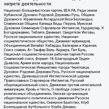
запрете деятельности:
Национал-большевистская партия, ВЕК РА, Рада земли
Кубанской Духовно Родовой Державы Русь, Община
Духовного Управления Асгардской Веси Беловодья,
Славянская Община Капища Веды Перуна, Мужская
Духовная Семинария Староверов-Инглингов, Нурджулар, К
Богодержавию, Таблиги Джамаат, Свидетели Иеговы,
Русское национальное единство, Национал-
социалистическое общество, Джамаат мувахидов,
Объединенный Вилайат Кабарды, Балкарии и Карачая,
Союз славян, Ат-Такфир Валь-Хиджра, Пит Буль,
Национал-социалистическая рабочая партия России,
Славянский союз, Формат-18, Благородный Орден
Дьявола, Армия воли народа, Национальная
Социалистическая Инициатива города Череповца,
Духовно-Родовая Держава Русь, Русское национальное
единство, Древнерусской Инглистической церкви
Православных Староверов-Инглингов, Русский
общенациональный союз, Движение против нелегальной
иммиграции, Кровь и Честь, О свободе совести и о
религиозных объединениях, Омская организация
общественного политического движения Русское
национальное единство, Северное Братство, Клуб
Болельщиков Футбольного Клуба Динамо,