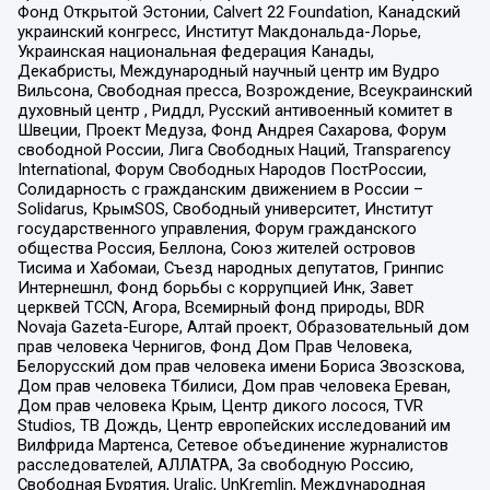
Фонд Открытой Эстонии, Calvert 22 Foundation, Канадский
украинский конгресс, Институт Макдональда-Лорье,
Украинская национальная федерация Канады,
Декабристы, Международный научный центр им Вудро
Вильсона, Свободная пресса, Возрождение, Всеукраинский
духовный центр , Риддл, Русский антивоенный комитет в
Швеции, Проект Медуза, Фонд Андрея Сахарова, Форум
свободной России, Лига Свободных Наций, Transparеncy
International, Форум Свободных Народов ПостРоссии,
Солидарность с гражданским движением в России –
Solidarus, КрымSOS, Свободный университет, Институт
государственного управления, Форум гражданского
общества Россия, Беллона, Союз жителей островов
Тисима и Хабомаи, Съезд народных депутатов, Гринпис
Интернешнл, Фонд борьбы с коррупцией Инк, Завет
церквей TCCN, Агора, Всемирный фонд природы, BDR
Novaja Gazeta-Europe, Алтай проект, Образовательный дом
прав человека Чернигов, Фонд Дом Прав Человека,
Белорусский дом прав человека имени Бориса Звозскова,
Дом прав человека Тбилиси, Дом прав человека Ереван,
Дом прав человека Крым, Центр дикого лосося, TVR
Studios, ТВ Дождь, Центр европейских исследований им
Вилфрида Мартенса, Сетевое объединение журналистов
расследователей, АЛЛАТРА, За свободную Россию,
Свободная Бурятия, Uralic, UnKremlin, Международная