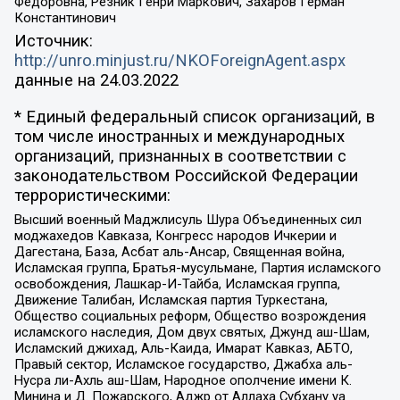
Федоровна, Резник Генри Маркович, Захаров Герман
Константинович
Источник:
http://unro.minjust.ru/NKOForeignAgent.aspx
данные на
24.03.2022
* Единый федеральный список организаций, в
том числе иностранных и международных
организаций, признанных в соответствии с
законодательством Российской Федерации
террористическими:
Высший военный Маджлисуль Шура Объединенных сил
моджахедов Кавказа, Конгресс народов Ичкерии и
Дагестана, База, Асбат аль-Ансар, Священная война,
Исламская группа, Братья-мусульмане, Партия исламского
освобождения, Лашкар-И-Тайба, Исламская группа,
Движение Талибан, Исламская партия Туркестана,
Общество социальных реформ, Общество возрождения
исламского наследия, Дом двух святых, Джунд аш-Шам,
Исламский джихад, Аль-Каида, Имарат Кавказ, АБТО,
Правый сектор, Исламское государство, Джабха аль-
Нусра ли-Ахль аш-Шам, Народное ополчение имени К.
Минина и Д. Пожарского, Аджр от Аллаха Субхану уа