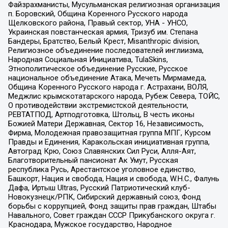
Файзрахманисты, Мусульманская религиозная организация
п. Боровский, Община Коренного Русского народа
Щелковского района, Правый сектор, УНА - УНСО,
Украинская повстанческая армия, Тризуб им. Степана
Бандеры, Братство, Белый Крест, Misanthropic division,
Религиозное объединение последователей инглиизма,
Народная Социальная Инициатива, TulaSkins,
Этнополитическое объединение Русские, Русское
национальное объединение Атака, Мечеть Мирмамеда,
Община Коренного Русского народа г. Астрахани, ВОЛЯ,
Меджлис крымскотатарского народа, Рубеж Севера, ТОЙС,
О противодействии экстремистской деятельности,
РЕВТАТПОД, Артподготовка, Штольц, В честь иконы
Божией Матери Державная, Сектор 16, Независимость,
Фирма, Молодежная правозащитная группа МПГ, Курсом
Правды и Единения, Каракольская инициативная группа,
Автоград Крю, Союз Славянских Сил Руси, Алля-Аят,
Благотворительный пансионат Ак Умут, Русская
республика Русь, Арестантское уголовное единство,
Башкорт, Нация и свобода, Нация и свобода, W.H.С., Фалунь
Дафа, Иртыш Ultras, Русский Патриотический клуб-
Новокузнецк/РПК, Сибирский державный союз, Фонд
борьбы с коррупцией, Фонд защиты прав граждан, Штабы
Навального, Совет граждан СССР Прикубанского округа г.
Краснодара, Мужское государство, Народное