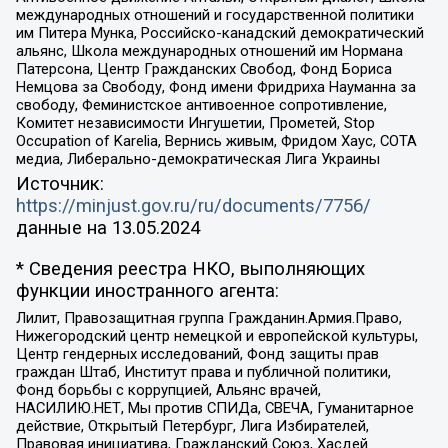
международных отношений и государственной политики
им Питера Мунка, Российско-канадский демократический
альянс, Школа международных отношений им Нормана
Патерсона, Центр Гражданских Свобод, Фонд Бориса
Немцова за Свободу, Фонд имени Фридриха Науманна за
свободу, Феминистское антивоенное сопротивление,
Комитет независимости Ингушетии, Прометей, Stop
Occupation of Karelia, Вернись живым, Фридом Хаус, СОТА
медиа, Либерально-демократическая Лига Украины
Источник:
https://minjust.gov.ru/ru/documents/7756/
данные на
13.05.2024
* Сведения реестра НКО, выполняющих
функции иностранного агента:
Лилит, Правозащитная группа Гражданин.Армия.Право,
Нижегородский центр немецкой и европейской культуры,
Центр гендерных исследований, Фонд защиты прав
граждан Штаб, Институт права и публичной политики,
Фонд борьбы с коррупцией, Альянс врачей,
НАСИЛИЮ.НЕТ, Мы против СПИДа, СВЕЧА, Гуманитарное
действие, Открытый Петербург, Лига Избирателей,
Правовая инициатива, Гражданский Союз, Хасдей