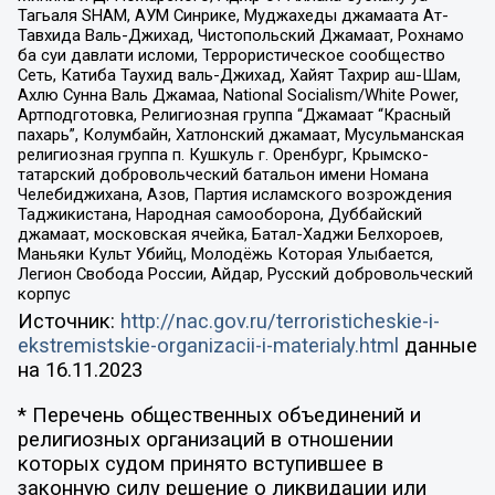
Тагьаля SHAM, АУМ Синрике, Муджахеды джамаата Ат-
Тавхида Валь-Джихад, Чистопольский Джамаат, Рохнамо
ба суи давлати исломи, Террористическое сообщество
Сеть, Катиба Таухид валь-Джихад, Хайят Тахрир аш-Шам,
Ахлю Сунна Валь Джамаа, National Socialism/White Power,
Артподготовка, Религиозная группа “Джамаат “Красный
пахарь”, Колумбайн, Хатлонский джамаат, Мусульманская
религиозная группа п. Кушкуль г. Оренбург, Крымско-
татарский добровольческий батальон имени Номана
Челебиджихана, Азов, Партия исламского возрождения
Таджикистана, Народная самооборона, Дуббайский
джамаат, московская ячейка, Батал-Хаджи Белхороев,
Маньяки Культ Убийц, Молодёжь Которая Улыбается,
Легион Свобода России, Айдар, Русский добровольческий
корпус
Источник:
http://nac.gov.ru/terroristicheskie-i-
ekstremistskie-organizacii-i-materialy.html
данные
на
16.11.2023
* Перечень общественных объединений и
религиозных организаций в отношении
которых судом принято вступившее в
законную силу решение о ликвидации или