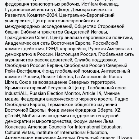
федерация транспортных рабочих, ИстЧам Финланд,
Гудзоновский институт, Фонд Демократического
Развития, Комитет-2024, Центрально-Европейский
университет, Центр восточноевропейских и
международных исследований, Общество Сторожевой
башни, Библии и трактатов Свидетелей Иеговы,
Гражданский Совет, Центр анализа европейской политики,
Академическая сеть Восточная Европа, Российский
комитет действия, РЭНД корпорейшн, Русская Америка за
демократию в России, Настоящая Россия, Глобальная сеть
журналистов-расследователей, Служба поддержки,
Свободная Россия Берлин, Свободная Россия Северный
Рейн-Вестфалия, Фонд глобальной помощи, Антивоенный
комитет России, Russie-Libertes, La Asocicion de Rusos
Libres, Союз за возвращение Северных территорий,
Крымскотатарский Ресурсный Центр, Глобальный союз
IndustriALL, Russian Election Monitor, Article 19, Мнение
медиа, Федерация анархического черного креста, Радио
Свободная Европа, Германское общество изучения
Восточной Европы, Фонд имени Фридриха Эберта, XZ
gGmbH, Мобильная академия поддержки гендерной
демократии и миротворчества, Форум имени Льва
Копелева, American Councils for International Education,
Cultural Vistas, Institute of International Education,
Антивоенное движение Антальи, Открытый диалог, Школа