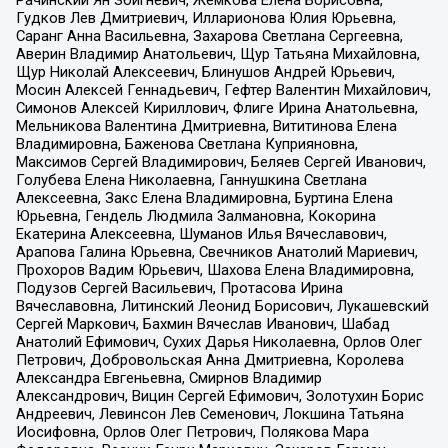
Рачинский Ян Збигневич, Жемкова Елена Борисовна,
Гудков Лев Дмитриевич, Илларионова Юлия Юрьевна,
Саранг Анна Васильевна, Захарова Светлана Сергеевна,
Аверин Владимир Анатольевич, Щур Татьяна Михайловна,
Щур Николай Алексеевич, Блинушов Андрей Юрьевич,
Мосин Алексей Геннадьевич, Гефтер Валентин Михайлович,
Симонов Алексей Кириллович, Флиге Ирина Анатольевна,
Мельникова Валентина Дмитриевна, Вититинова Елена
Владимировна, Баженова Светлана Куприяновна,
Максимов Сергей Владимирович, Беляев Сергей Иванович,
Голубева Елена Николаевна, Ганнушкина Светлана
Алексеевна, Закс Елена Владимировна, Буртина Елена
Юрьевна, Гендель Людмила Залмановна, Кокорина
Екатерина Алексеевна, Шуманов Илья Вячеславович,
Арапова Галина Юрьевна, Свечников Анатолий Мариевич,
Прохоров Вадим Юрьевич, Шахова Елена Владимировна,
Подузов Сергей Васильевич, Протасова Ирина
Вячеславовна, Литинский Леонид Борисович, Лукашевский
Сергей Маркович, Бахмин Вячеслав Иванович, Шабад
Анатолий Ефимович, Сухих Дарья Николаевна, Орлов Олег
Петрович, Добровольская Анна Дмитриевна, Королева
Александра Евгеньевна, Смирнов Владимир
Александрович, Вицин Сергей Ефимович, Золотухин Борис
Андреевич, Левинсон Лев Семенович, Локшина Татьяна
Иосифовна, Орлов Олег Петрович, Полякова Мара