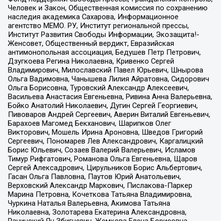
Человек и Закон, Общественная комиссия по сохранению
наследия академика Сахарова, Информационное
агентство МЕМО. РУ, Институт региональной прессы,
Институт Развития Свободы Информации, Экозащита!-
Женсовет, Общественный вердикт, Евразийская
антимонопольная ассоциация, Бедушев Петр Петрович,
Дзугкоева Регина Николаевна, Кривенко Сергей
Владимирович, Милославский Павел Юрьевич, Шнырова
Ольга Вадимовна, Чанышева Лилия Айратовна, Сидорович
Ольга Борисовна, Туровский Александр Алексеевич,
Васильева Анастасия Евгеньевна, Ривина Анна Валерьевна,
Бойко Анатолий Николаевич, Дугин Сергей Георгиевич,
Пивоваров Андрей Сергеевич, Аверин Виталий Евгеньевич,
Барахоев Магомед Бекханович, Шарипков Олег
Викторович, Мошель Ирина Ароновна, Шведов Григорий
Сергеевич, Пономарев Лев Александрович, Каргалицкий
Борис Юльевич, Созаев Валерий Валерьевич, Исламов
Тимур Рифгатович, Романова Ольга Евгеньевна, Щаров
Сергей Алексадрович, Цирульников Борис Альбертович,
Гасан Ольга Павловна, Паутов Юрий Анатольевич,
Верховский Александр Маркович, Пислакова-Паркер
Марина Петровна, Кочеткова Татьяна Владимировна,
Чуркина Наталья Валерьевна, Акимова Татьяна
Николаевна, Золотарева Екатерина Александровна,