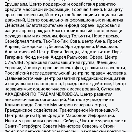
Ерушалаим, Центр поддержки и содействия развитию
средств массовой информации, Горячая Линия, В защиту
прав заключенных, Институт глобализации и социальных
движений, Центр социально-информационных инициатив
Действие, Благотворительный фонд охраны здоровья и
защиты прав граждан, Благотворительный фонд помощи
осужденным и их семьям, Фонд Тольятти, Новое время,
Серебряная тайга, Так-Так-Так, Сова, центр Анна, Проект
Апрель, Самарская губерния, Эра здоровья, Мемориал,
Аналитический Центр Юрия Левады, Издательство Парк
Гагарина, Фонд имени Андрея Рылькова, Сфера, Центр
СИБАЛЬТ, Уральская правозащитная группа, Женщины
Евразии, Институт прав человека, Фонд защиты гласности,
Российский исследовательский центр по правам человека,
Дальневосточный центр развития гражданских инициатив
и социального партнерства, Гражданское действие, Центр
независимых социологических исследований, Сутяжник,
АКАДЕМИЯ ПО ПРАВАМ ЧЕЛОВЕКА, Центр развития
некоммерческих организаций, Частное учреждение в
Калининграде Совета Министров северных стран,
Гражданское содействие, Трансперенси Интернешнл-Р,
Центр Защиты Прав Средств Массовой Информации,
Институт развития прессы - Сибирь, Частное учреждение в
Санкт-Петербурге Совета Министров Северных Стран,
Фонд поддержки свободы прессы, Гражданский контроль,