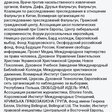
дракона, Врачи против насильственного извлечения
органов, Фалунь Дафа, Друзья Фалуньгун, Фалуньгун,
Коалиция по расследованию преследования в отношении
Фалуньгун в Китае, Всемирная организация по
расследованию преследований Фалуньгун, Пражский
гражданский центр, Ассоциация школ политических
исследований при Совете Европы, Центр либеральной
современности, Форум русскоязычных европейцев,
Немецко-русский обмен, Бард колледж, Европейский
выбор, Фонд Ходорковского, Оксфордский российский
фонд, Фонд Будущее России, Компания свободы
информации, Проект Медиа, Международное партнерство
за права человека, Духовное Управление Евангельских
Христиан Украинской Христианской Церкви, Новое
Поколение, Духовное Учебное Заведение Международный
Библейский Колледж, Международное христианское
движение, Всемирный Институт Саентологических
Предприятий, Церковь Духовной Технологии, Европейская
сеть организаций по наблюдению за выборами,
Республика Польша, СВОБОДНЫЙ ИДЕЛЬ-УРАЛ,
Ассоциация развития журналистики, IStories fonds,
Королевский Институт Международных Отношений,
КРИМСЬКА ПРАВОЗАХИСНА ГРУПА, Фонд имени Генриха
Бёлля, Stichting Bellingcat, Bellingcat Ltd, The Insider, Институт
правовой инициативы Центральной и Восточной Европы,