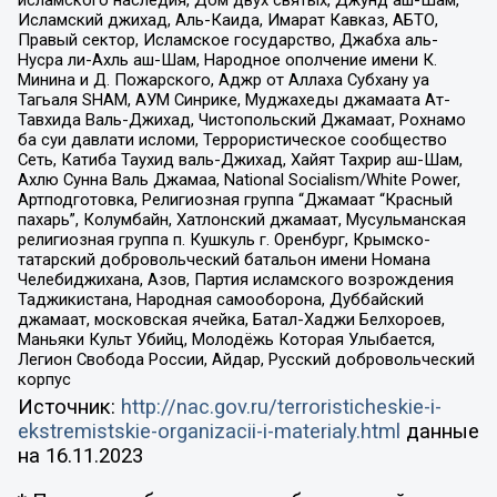
Исламский джихад, Аль-Каида, Имарат Кавказ, АБТО,
Правый сектор, Исламское государство, Джабха аль-
Нусра ли-Ахль аш-Шам, Народное ополчение имени К.
Минина и Д. Пожарского, Аджр от Аллаха Субхану уа
Тагьаля SHAM, АУМ Синрике, Муджахеды джамаата Ат-
Тавхида Валь-Джихад, Чистопольский Джамаат, Рохнамо
ба суи давлати исломи, Террористическое сообщество
Сеть, Катиба Таухид валь-Джихад, Хайят Тахрир аш-Шам,
Ахлю Сунна Валь Джамаа, National Socialism/White Power,
Артподготовка, Религиозная группа “Джамаат “Красный
пахарь”, Колумбайн, Хатлонский джамаат, Мусульманская
религиозная группа п. Кушкуль г. Оренбург, Крымско-
татарский добровольческий батальон имени Номана
Челебиджихана, Азов, Партия исламского возрождения
Таджикистана, Народная самооборона, Дуббайский
джамаат, московская ячейка, Батал-Хаджи Белхороев,
Маньяки Культ Убийц, Молодёжь Которая Улыбается,
Легион Свобода России, Айдар, Русский добровольческий
корпус
Источник:
http://nac.gov.ru/terroristicheskie-i-
ekstremistskie-organizacii-i-materialy.html
данные
на
16.11.2023