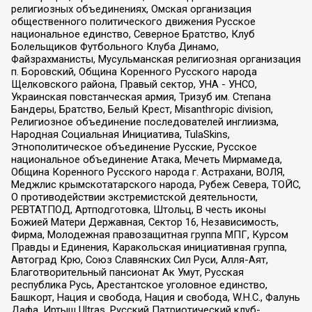
религиозных объединениях, Омская организация
общественного политического движения Русское
национальное единство, Северное Братство, Клуб
Болельщиков Футбольного Клуба Динамо,
Файзрахманисты, Мусульманская религиозная организация
п. Боровский, Община Коренного Русского народа
Щелковского района, Правый сектор, УНА - УНСО,
Украинская повстанческая армия, Тризуб им. Степана
Бандеры, Братство, Белый Крест, Misanthropic division,
Религиозное объединение последователей инглиизма,
Народная Социальная Инициатива, TulaSkins,
Этнополитическое объединение Русские, Русское
национальное объединение Атака, Мечеть Мирмамеда,
Община Коренного Русского народа г. Астрахани, ВОЛЯ,
Меджлис крымскотатарского народа, Рубеж Севера, ТОЙС,
О противодействии экстремистской деятельности,
РЕВТАТПОД, Артподготовка, Штольц, В честь иконы
Божией Матери Державная, Сектор 16, Независимость,
Фирма, Молодежная правозащитная группа МПГ, Курсом
Правды и Единения, Каракольская инициативная группа,
Автоград Крю, Союз Славянских Сил Руси, Алля-Аят,
Благотворительный пансионат Ак Умут, Русская
республика Русь, Арестантское уголовное единство,
Башкорт, Нация и свобода, Нация и свобода, W.H.С., Фалунь
Дафа, Иртыш Ultras, Русский Патриотический клуб-