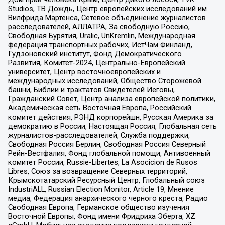
Studios, ТВ Дождь, Центр европейских исследований им
Вилфрида Мартенса, Сетевое объединение журналистов
расследователей, АЛЛАТРА, За свободную Россию,
Свободная Бурятия, Uralic, UnKremlin, Международная
федерация транспортных рабочих, ИстЧам Финланд,
Гудзоновский институт, Фонд Демократического
Развития, Комитет-2024, Центрально-Европейский
университет, Центр восточноевропейских и
международных исследований, Общество Сторожевой
башни, Библии и трактатов Свидетелей Иеговы,
Гражданский Совет, Центр анализа европейской политики,
Академическая сеть Восточная Европа, Российский
комитет действия, РЭНД корпорейшн, Русская Америка за
демократию в России, Настоящая Россия, Глобальная сеть
журналистов-расследователей, Служба поддержки,
Свободная Россия Берлин, Свободная Россия Северный
Рейн-Вестфалия, Фонд глобальной помощи, Антивоенный
комитет России, Russie-Libertes, La Asocicion de Rusos
Libres, Союз за возвращение Северных территорий,
Крымскотатарский Ресурсный Центр, Глобальный союз
IndustriALL, Russian Election Monitor, Article 19, Мнение
медиа, Федерация анархического черного креста, Радио
Свободная Европа, Германское общество изучения
Восточной Европы, Фонд имени Фридриха Эберта, XZ