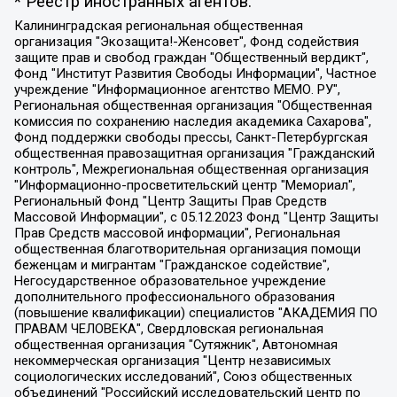
* Реестр иностранных агентов:
Калининградская региональная общественная организация "Экозащита!-Женсовет", Фонд содействия защите прав и свобод граждан "Общественный вердикт", Фонд "Институт Развития Свободы Информации", Частное учреждение "Информационное агентство МЕМО. РУ", Региональная общественная организация "Общественная комиссия по сохранению наследия академика Сахарова", Фонд поддержки свободы прессы, Санкт-Петербургская общественная правозащитная организация "Гражданский контроль", Межрегиональная общественная организация "Информационно-просветительский центр "Мемориал", Региональный Фонд "Центр Защиты Прав Средств Массовой Информации", с 05.12.2023 Фонд "Центр Защиты Прав Средств массовой информации", Региональная общественная благотворительная организация помощи беженцам и мигрантам "Гражданское содействие", Негосударственное образовательное учреждение дополнительного профессионального образования (повышение квалификации) специалистов "АКАДЕМИЯ ПО ПРАВАМ ЧЕЛОВЕКА", Свердловская региональная общественная организация "Сутяжник", Автономная некоммерческая организация "Центр независимых социологических исследований", Союз общественных объединений "Российский исследовательский центр по правам человека", Региональное общественное учреждение научно-информационный центр "МЕМОРИАЛ", Некоммерческая организация "Фонд защиты гласности", Автономная некоммерческая организация "Институт прав человека", Городская общественная организация "Екатеринбургское общество "МЕМОРИАЛ", Городская общественная организация "Рязанское историко-просветительское и правозащитное общество "Мемориал" (Рязанский Мемориал), Челябинский региональный орган общественной самодеятельности – женское общественное объединение "Женщины Евразии", Челябинский региональный орган общественной самодеятельности "Уральская правозащитная группа", Фонд содействия защите здоровья и социальной справедливости имени Андрея Рылькова, Автономная Некоммерческая Организация "Аналитический Центр Юрия Левады", Автономная некоммерческая организация социальной поддержки населения "Проект Апрель", Региональная общественная организация помощи женщинам и детям, находящимся в кризисной ситуации "Информационно-методический центр "Анна", Фонд содействия развитию массовых коммуникаций и правовому просвещению "Так-так-Так", Фонд содействия устойчивому развитию "Серебряная тайга", Свердловский региональный общественный фонд социальных проектов "Новое время", "Idel.Реалии", Кавказ.Реалии, Крым.Реалии, Телеканал Настоящее Время, Татаро-башкирская служба Радио Свобода (Azatliq Radiosi), Радио Свободная Европа/Радио Свобода (PCE/PC), "Сибирь.Реалии", "Фактограф", Благотворительный фонд помощи осужденным и их семьям, Автономная некоммерческая организация "Институт глобализации и социальных движений", Фонд "В защиту прав заключенных", Частное учреждение "Центр поддержки и содействия развитию средств массовой информации", Пензенский региональный общественный благотворительный фонд "Гражданский союз", "Север.Реалии", Некоммерческая организация Фонд "Правовая инициатива", Общество с ограниченной ответственностью "Радио Свободная Европа/Радио Свобода", Чешское информационное агентство "MEDIUM-ORIENT", Красноярская региональная общественная организация "Мы против СПИДа", Камалягин Денис Николаевич, Маркелов Сергей Евгеньевич, Пономарев Лев Александрович, Савицкая Людмила Алексеевна, Автономная некоммерческая организация "Центр по работе с проблемой насилия "НАСИЛИЮ.НЕТ", Межрегиональный профессиональный союз работников здравоохранения "Альянс врачей", Юридическое лицо, зарегистрированное в Латвийской Республике, SIA "Medusa Project" (регистрационный номер 40103797863, дата регистрации 10.06.2014), Некоммерческая организация "Фонд по борьбе с коррупцией", Автономная некоммерческая организация "Институт права и публичной политики", Баданин Роман Сергеевич, Гликин Максим Александрович, Железнова Мария Михайловна, Лукьянова Юлия Сергеевна, Маетная Елизавета Витальевна, Маняхин Петр Борисович, Чуракова Ольга Владимировна, Ярош Юлия Петровна, Юридическое лицо "The Insider SIA", зарегистрированное в Риге, Латвийская Республика (дата регистрации 26.06.2015), являющееся администратором доменного имени интернет-издания "The Insider SIA", https://theins.ru, Постернак Алексей Евгеньевич, Рубин Михаил Аркадьевич, Анин Роман Александрович, Юридическое лицо Istories fonds, зарегистрированное в Латвийской Республике (регистрационный номер 50008295751, дата регистрации 24.02.2020), Великовский Дмитрий Александрович, Долинина Ирина Николаевна, Мароховская Алеся Алексеевна, Шлейнов Роман Юрьевич, Шмагун Олеся Валентиновна, Общество с ограниченной ответственностью "Альтаир 2021", Общество с ограниченной ответственностью "Вега 2021", Общество с ограниченной ответственностью "Главный редактор 2021", Общество с ограниченной ответственностью "Ромашки монолит", Важенков Артем Валерьевич, Ивановская областная общественная организация "Центр гендерных исследований", Гурман Юрий Альбертович, Медиапроект "ОВД-Инфо", Егоров Владимир Владимирович, Жилинский Владимир Александрович, Общество с ограниченной ответственностью "ЗП", Иванова София Юрьевна, Карезина Инна Павловна, Кильтау Екатерина Викторовна, Петров Алексей Викторович, Пискунов Сергей Евгеньевич, Смирнов Сергей Сергеевич, Тихонов Михаил Сергеевич, Общество с ограниченной ответственностью "ЖУРНАЛИСТ-ИНОСТРАННЫЙ АГЕНТ", Арапова Галина Юрьевна, Вольтская Татьяна Анатольевна, Американская компания "Mason G.E.S. Anonymous Foundation" (США), являющаяся владельцем интернет-издания https://mnews.world/, Компания "Stichting Bellingcat", зарегистрированная в Нидерландах (дата регистрации 11.07.2018), Захаров Андрей Вячеславович, Клепиковская Екатерина Дмитриевна, Общество с ограниченной ответственностью "МЕМО", Перл Роман Александрович, Симонов Евгений Алексеевич, Соловьева Елена Анатольевна, Сотников Даниил Владимирович, Сурначева Елизавета Дмитриевна, Автономная некоммерческая организация по защите прав человека и информированию населения "Якутия – Наше Мнение", Общество с ограниченной ответственностью "Москоу диджитал медиа", с 26.01.2023 Общество с ограниченной ответственностью "Чайка Белые сады", Ветошкина Валерия Валерьевна, Заговора Максим Александрович, Межрегиональное общественное движение "Российская ЛГБТ - сеть", Оленичев Максим Владимирович, Павлов Иван Юрьевич, Скворцова Елена Сергеевна, Общество с ограниченной ответственностью "Как бы инагент", Кочетков Игорь Викторович, Общество с ограниченной ответственностью "Честные выборы", Еланчик Олег Александрович, Общество с ограниченной ответственностью "Нобелевский призыв", Гималова Регина Эмилевна, Григорьев Андрей Валерьевич, Григорьева Алина Александровна, Ассоциация по содействию защите прав призывников, альтернативнослужащих и военнослужащих "Правозащитная группа "Гражданин.Армия.Право", Хисамова Регина Фаритовна, Автономная некоммерческая организация по реализации социально-правовых программ "Лилит", Дальневосточное общественное движение "Маяк", Санкт-Петербургская ЛГБТ-инициативная группа "Выход", Инициативная группа ЛГБТ+ "Реверс", Алексеев Андрей Викторович, Бекбулатова Таисия Львовна, Беляев Иван Михайлович, Владыкина Елена Сергеевна, Гельман Марат Александрович, Никульшина Вероника Юрьевна, Толоконникова Надежда Андреевна, Шендерович Виктор Анатольевич, Общество с ограниченной ответственностью "Данное сообщение", Общество с ограниченной ответственностью Издательский дом "Новая глава", Айнбиндер Александра Александровна, Московский комьюнити-центр для ЛГБТ+инициатив, Благотворительный фонд развития филантропии, Deutsche Welle (Германия, Kurt-Schumacher-Strasse 3, 53113 Bonn), Борзунова Мария Михайловна, Воробьев Виктор Викторович, Голубева Анна Львовна, Константинова Алла Михайловна, Малкова Ирина Владимировна, Мурадов Мурад Абдулгалимович, Осетинская Елизавета Николаевна, Понасенков Евгений Николаевич, Ганапольский Матвей Юрьевич, Киселев Евгений Алексеевич, Борухович Ирина Григорьевна, Дремин Иван Тимофеевич, Дубровский Дмитрий Викторович, Красноярская региональная общественная организация поддержки и развития альтернативных образовательных технологий и межкультурных коммуникаций "ИНТЕРРА", Маяковская Екатерина Алексеевна, Фейгин Марк Захарович, Филимонов Андрей Викторович, Дзугкоева Регина Николаевна, Доброхотов Роман Александрович, Дудь Юрий Александрович, Елкин Сергей Владимирович, Кругликов Кирилл Игоревич, Сабунаева Мария Леонидовна, Семенов Алексей Владимирович, Шаинян Карен Багратович, Шульман Екатерина Михайловна, Асафьев Артур Валерьевич, Вахштайн Виктор Семенович, Венедиктов Алексей Алексеевич, Лушникова Екатерина Евгеньевна, Волков Леонид Михайлович, Невзоров Александр Глебович, Пархоменко Сергей Борисович, Сироткин Ярослав Николаевич, Кара-Мурза Владимир Владимирович, Баранова Наталья Владимировна, Гозман Леонид Яковлевич, Кагарлицкий Борис Юльевич, Климарев Михаил Валерьевич, Милов Владимир Станиславович, Автономная некоммерческая организация Краснодарский центр современного искусства "Типография", Моргенштерн Алишер Тагирович, Соболь Любовь Эдуардовна, Общество с ограниченной ответственностью "ЛИЗА НОРМ", Каспаров Гарри Кимович, Ходорковский Михаил Борисович, Общество с ограниченной ответственностью "Апрельские тезисы", Данилович Ирина Брониславовна, Кашин Олег Владимирович, Петров Николай Владимирович, Пивоваров Алексей Владимирович, Соколов Михаил Владимирович, Цветкова Юлия Владимировна, Чичваркин Евгений Александрович, Комитет против пыток/Команда против пыток, Общество с ограниченной ответственностью "Первый научный", Общество с ограниченной ответственностью "Вертолет и ко", Белоцерковская Вероника Борисовна, Кац Максим Евгеньевич, Лазарева Татьяна Юрьевна, Шаведдинов Руслан Табризович, Яшин Илья Валерьевич, Общество с ограниченной ответственностью "Иноагент ААВ", Алешковский Дмитрий Петрович, Альбац Евгения Марковна, Быков Дмитрий Львович, Галямина Юлия Евгеньевна, Лойко Сергей Леонидович, Мартынов Кирилл Константинович, Медведев Сергей Александрович, Крашенинников Федор Геннадиевич, Гордеева Катерина Вл