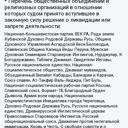
* Перечень общественных объединений и
религиозных организаций в отношении
которых судом принято вступившее в
законную силу решение о ликвидации или
запрете деятельности:
Национал-большевистская партия, ВЕК РА, Рада земли
Кубанской Духовно Родовой Державы Русь, Община
Духовного Управления Асгардской Веси Беловодья,
Славянская Община Капища Веды Перуна, Мужская
Духовная Семинария Староверов-Инглингов, Нурджулар, К
Богодержавию, Таблиги Джамаат, Свидетели Иеговы,
Русское национальное единство, Национал-
социалистическое общество, Джамаат мувахидов,
Объединенный Вилайат Кабарды, Балкарии и Карачая,
Союз славян, Ат-Такфир Валь-Хиджра, Пит Буль,
Национал-социалистическая рабочая партия России,
Славянский союз, Формат-18, Благородный Орден
Дьявола, Армия воли народа, Национальная
Социалистическая Инициатива города Череповца,
Духовно-Родовая Держава Русь, Русское национальное
единство, Древнерусской Инглистической церкви
Православных Староверов-Инглингов, Русский
общенациональный союз, Движение против нелегальной
иммиграции, Кровь и Честь, О свободе совести и о