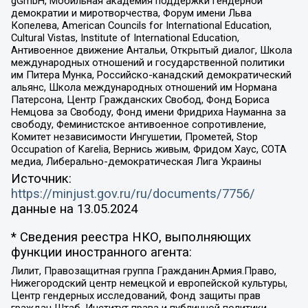
gGmbH, Мобильная академия поддержки гендерной
демократии и миротворчества, Форум имени Льва
Копелева, American Councils for International Education,
Cultural Vistas, Institute of International Education,
Антивоенное движение Антальи, Открытый диалог, Школа
международных отношений и государственной политики
им Питера Мунка, Российско-канадский демократический
альянс, Школа международных отношений им Нормана
Патерсона, Центр Гражданских Свобод, Фонд Бориса
Немцова за Свободу, Фонд имени Фридриха Науманна за
свободу, Феминистское антивоенное сопротивление,
Комитет независимости Ингушетии, Прометей, Stop
Occupation of Karelia, Вернись живым, Фридом Хаус, СОТА
медиа, Либерально-демократическая Лига Украины
Источник:
https://minjust.gov.ru/ru/documents/7756/
данные на
13.05.2024
* Сведения реестра НКО, выполняющих
функции иностранного агента:
Лилит, Правозащитная группа Гражданин.Армия.Право,
Нижегородский центр немецкой и европейской культуры,
Центр гендерных исследований, Фонд защиты прав