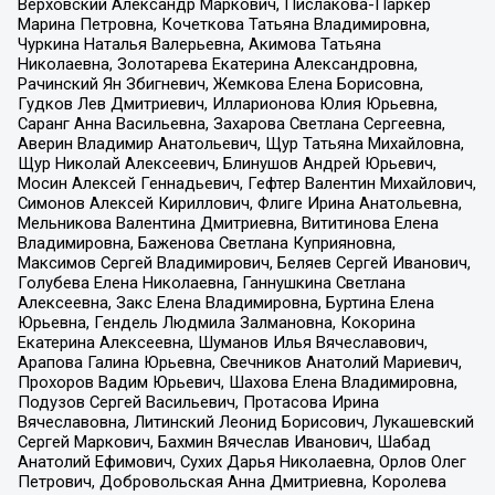
Верховский Александр Маркович, Пислакова-Паркер
Марина Петровна, Кочеткова Татьяна Владимировна,
Чуркина Наталья Валерьевна, Акимова Татьяна
Николаевна, Золотарева Екатерина Александровна,
Рачинский Ян Збигневич, Жемкова Елена Борисовна,
Гудков Лев Дмитриевич, Илларионова Юлия Юрьевна,
Саранг Анна Васильевна, Захарова Светлана Сергеевна,
Аверин Владимир Анатольевич, Щур Татьяна Михайловна,
Щур Николай Алексеевич, Блинушов Андрей Юрьевич,
Мосин Алексей Геннадьевич, Гефтер Валентин Михайлович,
Симонов Алексей Кириллович, Флиге Ирина Анатольевна,
Мельникова Валентина Дмитриевна, Вититинова Елена
Владимировна, Баженова Светлана Куприяновна,
Максимов Сергей Владимирович, Беляев Сергей Иванович,
Голубева Елена Николаевна, Ганнушкина Светлана
Алексеевна, Закс Елена Владимировна, Буртина Елена
Юрьевна, Гендель Людмила Залмановна, Кокорина
Екатерина Алексеевна, Шуманов Илья Вячеславович,
Арапова Галина Юрьевна, Свечников Анатолий Мариевич,
Прохоров Вадим Юрьевич, Шахова Елена Владимировна,
Подузов Сергей Васильевич, Протасова Ирина
Вячеславовна, Литинский Леонид Борисович, Лукашевский
Сергей Маркович, Бахмин Вячеслав Иванович, Шабад
Анатолий Ефимович, Сухих Дарья Николаевна, Орлов Олег
Петрович, Добровольская Анна Дмитриевна, Королева