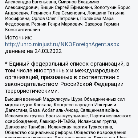
Александра Евгеньевна, Смирнов Владимир
Александрович, Вицин Сергей Ефимович, Золотухин Борис
Андреевич, Левинсон Лев Семенович, Локшина Татьяна
Иосифовна, Орлов Олег Петрович, Полякова Мара
Федоровна, Резник Генри Маркович, Захаров Герман
Константинович
Источник:
http://unro.minjust.ru/NKOForeignAgent.aspx
данные на
24.03.2022
* Единый федеральный список организаций, в
том числе иностранных и международных
организаций, признанных в соответствии с
законодательством Российской Федерации
террористическими:
Высший военный Маджлисуль Шура Объединенных сил
моджахедов Кавказа, Конгресс народов Ичкерии и
Дагестана, База, Асбат аль-Ансар, Священная война,
Исламская группа, Братья-мусульмане, Партия исламского
освобождения, Лашкар-И-Тайба, Исламская группа,
Движение Талибан, Исламская партия Туркестана,
Общество социальных реформ, Общество возрождения
исламского наследия, Дом двух святых, Джунд аш-Шам,