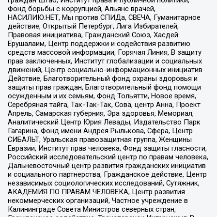
граждан Штаб, Институт права и публичной политики,
Фонд борьбы с коррупцией, Альянс врачей,
НАСИЛИЮ.НЕТ, Мы против СПИДа, СВЕЧА, Гуманитарное
действие, Открытый Петербург, Лига Избирателей,
Правовая инициатива, Гражданский Союз, Хасдей
Ерушалаим, Центр поддержки и содействия развитию
средств массовой информации, Горячая Линия, В защиту
прав заключенных, Институт глобализации и социальных
движений, Центр социально-информационных инициатив
Действие, Благотворительный фонд охраны здоровья и
защиты прав граждан, Благотворительный фонд помощи
осужденным и их семьям, Фонд Тольятти, Новое время,
Серебряная тайга, Так-Так-Так, Сова, центр Анна, Проект
Апрель, Самарская губерния, Эра здоровья, Мемориал,
Аналитический Центр Юрия Левады, Издательство Парк
Гагарина, Фонд имени Андрея Рылькова, Сфера, Центр
СИБАЛЬТ, Уральская правозащитная группа, Женщины
Евразии, Институт прав человека, Фонд защиты гласности,
Российский исследовательский центр по правам человека,
Дальневосточный центр развития гражданских инициатив
и социального партнерства, Гражданское действие, Центр
независимых социологических исследований, Сутяжник,
АКАДЕМИЯ ПО ПРАВАМ ЧЕЛОВЕКА, Центр развития
некоммерческих организаций, Частное учреждение в
Калининграде Совета Министров северных стран,