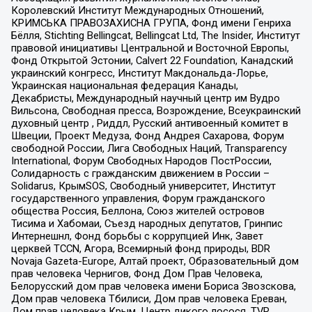
Королевский Институт Международных Отношений,
КРИМСЬКА ПРАВОЗАХИСНА ГРУПА, Фонд имени Генриха
Бёлля, Stichting Bellingcat, Bellingcat Ltd, The Insider, Институт
правовой инициативы Центральной и Восточной Европы,
Фонд Открытой Эстонии, Calvert 22 Foundation, Канадский
украинский конгресс, Институт Макдональда-Лорье,
Украинская национальная федерация Канады,
Декабристы, Международный научный центр им Вудро
Вильсона, Свободная пресса, Возрождение, Всеукраинский
духовный центр , Риддл, Русский антивоенный комитет в
Швеции, Проект Медуза, Фонд Андрея Сахарова, Форум
свободной России, Лига Свободных Наций, Transparеncy
International, Форум Свободных Народов ПостРоссии,
Солидарность с гражданским движением в России –
Solidarus, КрымSOS, Свободный университет, Институт
государственного управления, Форум гражданского
общества Россия, Беллона, Союз жителей островов
Тисима и Хабомаи, Съезд народных депутатов, Гринпис
Интернешнл, Фонд борьбы с коррупцией Инк, Завет
церквей TCCN, Агора, Всемирный фонд природы, BDR
Novaja Gazeta-Europe, Алтай проект, Образовательный дом
прав человека Чернигов, Фонд Дом Прав Человека,
Белорусский дом прав человека имени Бориса Звозскова,
Дом прав человека Тбилиси, Дом прав человека Ереван,
Дом прав человека Крым, Центр дикого лосося, TVR