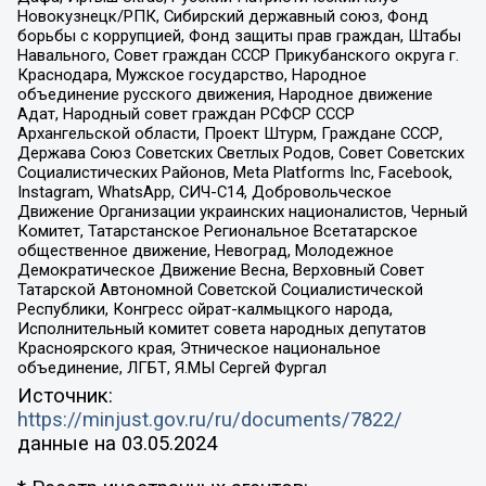
Новокузнецк/РПК, Сибирский державный союз, Фонд
борьбы с коррупцией, Фонд защиты прав граждан, Штабы
Навального, Совет граждан СССР Прикубанского округа г.
Краснодара, Мужское государство, Народное
объединение русского движения, Народное движение
Адат, Народный совет граждан РСФСР СССР
Архангельской области, Проект Штурм, Граждане СССР,
Держава Союз Советских Светлых Родов, Совет Советских
Социалистических Районов, Meta Platforms Inc, Facebook,
Instagram, WhatsApp, СИЧ-С14, Добровольческое
Движение Организации украинских националистов, Черный
Комитет, Татарстанское Региональное Всетатарское
общественное движение, Невоград, Молодежное
Демократическое Движение Весна, Верховный Совет
Татарской Автономной Советской Социалистической
Республики, Конгресс ойрат-калмыцкого народа,
Исполнительный комитет совета народных депутатов
Красноярского края, Этническое национальное
объединение, ЛГБТ, Я.МЫ Сергей Фургал
Источник:
https://minjust.gov.ru/ru/documents/7822/
данные на
03.05.2024