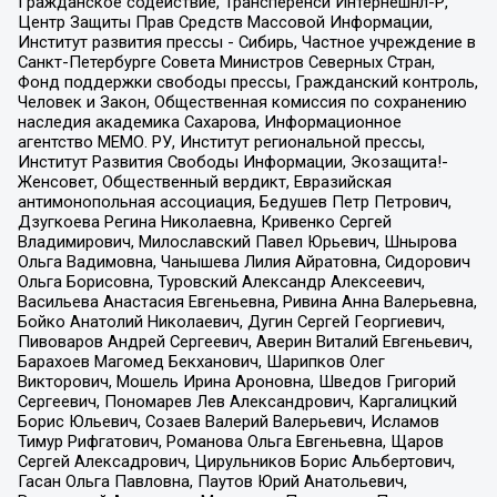
Гражданское содействие, Трансперенси Интернешнл-Р,
Центр Защиты Прав Средств Массовой Информации,
Институт развития прессы - Сибирь, Частное учреждение в
Санкт-Петербурге Совета Министров Северных Стран,
Фонд поддержки свободы прессы, Гражданский контроль,
Человек и Закон, Общественная комиссия по сохранению
наследия академика Сахарова, Информационное
агентство МЕМО. РУ, Институт региональной прессы,
Институт Развития Свободы Информации, Экозащита!-
Женсовет, Общественный вердикт, Евразийская
антимонопольная ассоциация, Бедушев Петр Петрович,
Дзугкоева Регина Николаевна, Кривенко Сергей
Владимирович, Милославский Павел Юрьевич, Шнырова
Ольга Вадимовна, Чанышева Лилия Айратовна, Сидорович
Ольга Борисовна, Туровский Александр Алексеевич,
Васильева Анастасия Евгеньевна, Ривина Анна Валерьевна,
Бойко Анатолий Николаевич, Дугин Сергей Георгиевич,
Пивоваров Андрей Сергеевич, Аверин Виталий Евгеньевич,
Барахоев Магомед Бекханович, Шарипков Олег
Викторович, Мошель Ирина Ароновна, Шведов Григорий
Сергеевич, Пономарев Лев Александрович, Каргалицкий
Борис Юльевич, Созаев Валерий Валерьевич, Исламов
Тимур Рифгатович, Романова Ольга Евгеньевна, Щаров
Сергей Алексадрович, Цирульников Борис Альбертович,
Гасан Ольга Павловна, Паутов Юрий Анатольевич,