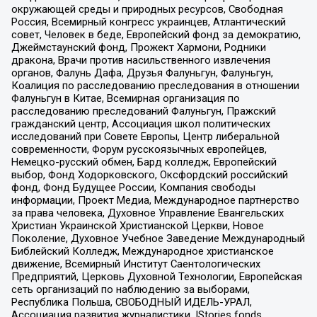
окружающей среды и природных ресурсов, Свободная
Россия, Всемирный конгресс украинцев, Атлантический
совет, Человек в беде, Европейский фонд за демократию,
Джеймстаунский фонд, Прожект Хармони, Родники
дракона, Врачи против насильственного извлечения
органов, Фалунь Дафа, Друзья Фалуньгун, Фалуньгун,
Коалиция по расследованию преследования в отношении
Фалуньгун в Китае, Всемирная организация по
расследованию преследований Фалуньгун, Пражский
гражданский центр, Ассоциация школ политических
исследований при Совете Европы, Центр либеральной
современности, Форум русскоязычных европейцев,
Немецко-русский обмен, Бард колледж, Европейский
выбор, Фонд Ходорковского, Оксфордский российский
фонд, Фонд Будущее России, Компания свободы
информации, Проект Медиа, Международное партнерство
за права человека, Духовное Управление Евангельских
Христиан Украинской Христианской Церкви, Новое
Поколение, Духовное Учебное Заведение Международный
Библейский Колледж, Международное христианское
движение, Всемирный Институт Саентологических
Предприятий, Церковь Духовной Технологии, Европейская
сеть организаций по наблюдению за выборами,
Республика Польша, СВОБОДНЫЙ ИДЕЛЬ-УРАЛ,
Ассоциация развития журналистики, IStories fonds,