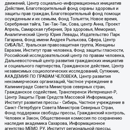
движений, Центр социально-информационных инициатив
Действие, Благотворительный фонд охраны здоровья и
защиты прав граждан, Благотворительный фонд помощи
осужденным и их семьям, Фонд Тольятти, Новое время,
Серебряная тайга, Так-Так-Так, Сова, центр Анна, Проект
Апрель, Самарская губерния, Эра здоровья, Мемориал,
Аналитический Центр Юрия Левады, Издательство Парк
Гагарина, Фонд имени Андрея Рылькова, Сфера, Центр
СИБАЛЬТ, Уральская правозащитная группа, Женщины
Евразии, Институт прав человека, Фонд защиты гласности,
Российский исследовательский центр по правам человека,
Дальневосточный центр развития гражданских инициатив
и социального партнерства, Гражданское действие, Центр
независимых социологических исследований, Сутяжник,
АКАДЕМИЯ ПО ПРАВАМ ЧЕЛОВЕКА, Центр развития
некоммерческих организаций, Частное учреждение в
Калининграде Совета Министров северных стран,
Гражданское содействие, Трансперенси Интернешнл-Р,
Центр Защиты Прав Средств Массовой Информации,
Институт развития прессы - Сибирь, Частное учреждение в
Санкт-Петербурге Совета Министров Северных Стран,
Фонд поддержки свободы прессы, Гражданский контроль,
Человек и Закон, Общественная комиссия по сохранению
наследия академика Сахарова, Информационное
агентство МЕМО. РУ, Институт региональной прессы,