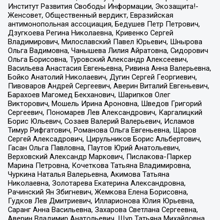
Институт Развития Свободы Информации, Экозащита!-
Женсовет, Общественный вердикт, Евразийская
антимонопольная ассоциация, Бедушев Петр Петрович,
Дзугкоева Регина Николаевна, Кривенко Сергей
Владимирович, Милославский Павел Юрьевич, Шнырова
Ольга Вадимовна, Чанышева Лилия Айратовна, Сидорович
Ольга Борисовна, Туровский Александр Алексеевич,
Васильева Анастасия Евгеньевна, Ривина Анна Валерьевна,
Бойко Анатолий Николаевич, Дугин Сергей Георгиевич,
Пивоваров Андрей Сергеевич, Аверин Виталий Евгеньевич,
Барахоев Магомед Бекханович, Шарипков Олег
Викторович, Мошель Ирина Ароновна, Шведов Григорий
Сергеевич, Пономарев Лев Александрович, Каргалицкий
Борис Юльевич, Созаев Валерий Валерьевич, Исламов
Тимур Рифгатович, Романова Ольга Евгеньевна, Щаров
Сергей Алексадрович, Цирульников Борис Альбертович,
Гасан Ольга Павловна, Паутов Юрий Анатольевич,
Верховский Александр Маркович, Пислакова-Паркер
Марина Петровна, Кочеткова Татьяна Владимировна,
Чуркина Наталья Валерьевна, Акимова Татьяна
Николаевна, Золотарева Екатерина Александровна,
Рачинский Ян Збигневич, Жемкова Елена Борисовна,
Гудков Лев Дмитриевич, Илларионова Юлия Юрьевна,
Саранг Анна Васильевна, Захарова Светлана Сергеевна,
Аверин Владимир Анатольевич, Щур Татьяна Михайловна,