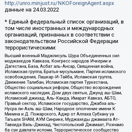
http://unro.minjust.ru/NKOForeignAgent.aspx
данные на
24.03.2022
* Единый федеральный список организаций, в
том числе иностранных и международных
организаций, признанных в соответствии с
законодательством Российской Федерации
террористическими:
Высший военный Маджлисуль Шура Объединенных сил
моджахедов Кавказа, Конгресс народов Ичкерии и
Дагестана, База, Асбат аль-Ансар, Священная война,
Исламская группа, Братья-мусульмане, Партия исламского
освобождения, Лашкар-И-Тайба, Исламская группа,
Движение Талибан, Исламская партия Туркестана,
Общество социальных реформ, Общество возрождения
исламского наследия, Дом двух святых, Джунд аш-Шам,
Исламский джихад, Аль-Каида, Имарат Кавказ, АБТО,
Правый сектор, Исламское государство, Джабха аль-
Нусра ли-Ахль аш-Шам, Народное ополчение имени К.
Минина и Д. Пожарского, Аджр от Аллаха Субхану уа
Тагьаля SHAM, АУМ Синрике, Муджахеды джамаата Ат-
Тавхида Валь-Джихад, Чистопольский Джамаат, Рохнамо
ба суи давлати исломи, Террористическое сообщество