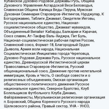
Кубанской Духовно Родовой Державы Русь, Община
Духовного Управления Асгардской Веси Беловодья,
Славянская Община Капища Веды Перуна, Мужская
Духовная Семинария Староверов-Инглингов, Нурджулар, К
Богодержавию, Таблиги Джамаат, Свидетели Иеговы,
Русское национальное единство, Национал-
социалистическое общество, Джамаат мувахидов,
Объединенный Вилайат Кабарды, Балкарии и Карачая,
Союз славян, Ат-Такфир Валь-Хиджра, Пит Буль,
Национал-социалистическая рабочая партия России,
Славянский союз, Формат-18, Благородный Орден
Дьявола, Армия воли народа, Национальная
Социалистическая Инициатива города Череповца,
Духовно-Родовая Держава Русь, Русское национальное
единство, Древнерусской Инглистической церкви
Православных Староверов-Инглингов, Русский
общенациональный союз, Движение против нелегальной
иммиграции, Кровь и Честь, О свободе совести и о
религиозных объединениях, Омская организация
общественного политического движения Русское
национальное единство, Северное Братство, Клуб
Болельщиков Футбольного Клуба Динамо,
Файзрахманисты, Мусульманская религиозная организация
п. Боровский, Община Коренного Русского народа
Щелковского района, Правый сектор, УНА - УНСО,