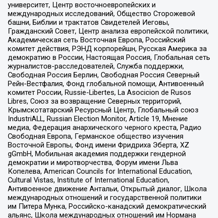
университет, Центр восточноевропейских и
международных исследований, Общество Сторожевой
башни, Библии и трактатов Свидетелей Иеговы,
Гражданский Совет, Центр анализа европейской политики,
Академическая сеть Восточная Европа, Российский
комитет действия, РЭНД корпорейшн, Русская Америка за
демократию в России, Настоящая Россия, Глобальная сеть
журналистов-расследователей, Служба поддержки,
Свободная Россия Берлин, Свободная Россия Северный
Рейн-Вестфалия, Фонд глобальной помощи, Антивоенный
комитет России, Russie-Libertes, La Asocicion de Rusos
Libres, Союз за возвращение Северных территорий,
Крымскотатарский Ресурсный Центр, Глобальный союз
IndustriALL, Russian Election Monitor, Article 19, Мнение
медиа, Федерация анархического черного креста, Радио
Свободная Европа, Германское общество изучения
Восточной Европы, Фонд имени Фридриха Эберта, XZ
gGmbH, Мобильная академия поддержки гендерной
демократии и миротворчества, Форум имени Льва
Копелева, American Councils for International Education,
Cultural Vistas, Institute of International Education,
Антивоенное движение Антальи, Открытый диалог, Школа
международных отношений и государственной политики
им Питера Мунка, Российско-канадский демократический
альянс, Школа международных отношений им Нормана