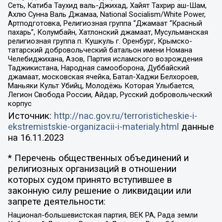
Сеть, Катиба Таухид валь-Джихад, Хайят Тахрир аш-Шам,
Ахлю Сунна Валь Джамаа, National Socialism/White Power,
Артподготовка, Религиозная группа “Джамаат “Красный
пахарь”, Колумбайн, Хатлонский джамаат, Мусульманская
религиозная группа п. Кушкуль г. Оренбург, Крымско-
татарский добровольческий батальон имени Номана
Челебиджихана, Азов, Партия исламского возрождения
Таджикистана, Народная самооборона, Дуббайский
джамаат, московская ячейка, Батал-Хаджи Белхороев,
Маньяки Культ Убийц, Молодёжь Которая Улыбается,
Легион Свобода России, Айдар, Русский добровольческий
корпус
Источник:
http://nac.gov.ru/terroristicheskie-i-
ekstremistskie-organizacii-i-materialy.html
данные
на
16.11.2023
* Перечень общественных объединений и
религиозных организаций в отношении
которых судом принято вступившее в
законную силу решение о ликвидации или
запрете деятельности:
Национал-большевистская партия, ВЕК РА, Рада земли