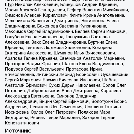
Щур Николай Алексеевич, Блинушов Андрей Юрьевич,
Мосин Алексей Геннадьевич, Гефтер Валентин Михайлович,
Симонов Алексей Кириллович, Флиге Ирина Анатольевна,
Мельникова Валентина Дмитриевна, Вититинова Елена
Владимировна, Баженова Светлана Куприяновна,
Максимов Сергей Владимирович, Беляев Сергей Иванович,
Голубева Елена Николаевна, Ганнушкина Светлана
Алексеевна, Закс Елена Владимировна, Буртина Елена
Юрьевна, Гендель Людмила Залмановна, Кокорина
Екатерина Алексеевна, Шуманов Илья Вячеславович,
Арапова Галина Юрьевна, Свечников Анатолий Мариевич,
Прохоров Вадим Юрьевич, Шахова Елена Владимировна,
Подузов Сергей Васильевич, Протасова Ирина
Вячеславовна, Литинский Леонид Борисович, Лукашевский
Сергей Маркович, Бахмин Вячеслав Иванович, Шабад
Анатолий Ефимович, Сухих Дарья Николаевна, Орлов Олег
Петрович, Добровольская Анна Дмитриевна, Королева
Александра Евгеньевна, Смирнов Владимир
Александрович, Вицин Сергей Ефимович, Золотухин Борис
Андреевич, Левинсон Лев Семенович, Локшина Татьяна
Иосифовна, Орлов Олег Петрович, Полякова Мара
Федоровна, Резник Генри Маркович, Захаров Герман
Константинович
Источник: