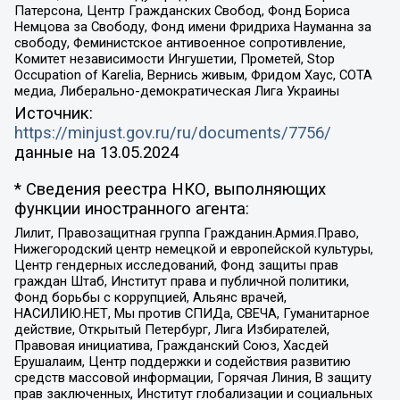
Патерсона, Центр Гражданских Свобод, Фонд Бориса
Немцова за Свободу, Фонд имени Фридриха Науманна за
свободу, Феминистское антивоенное сопротивление,
Комитет независимости Ингушетии, Прометей, Stop
Occupation of Karelia, Вернись живым, Фридом Хаус, СОТА
медиа, Либерально-демократическая Лига Украины
Источник:
https://minjust.gov.ru/ru/documents/7756/
данные на
13.05.2024
* Сведения реестра НКО, выполняющих
функции иностранного агента:
Лилит, Правозащитная группа Гражданин.Армия.Право,
Нижегородский центр немецкой и европейской культуры,
Центр гендерных исследований, Фонд защиты прав
граждан Штаб, Институт права и публичной политики,
Фонд борьбы с коррупцией, Альянс врачей,
НАСИЛИЮ.НЕТ, Мы против СПИДа, СВЕЧА, Гуманитарное
действие, Открытый Петербург, Лига Избирателей,
Правовая инициатива, Гражданский Союз, Хасдей
Ерушалаим, Центр поддержки и содействия развитию
средств массовой информации, Горячая Линия, В защиту
прав заключенных, Институт глобализации и социальных