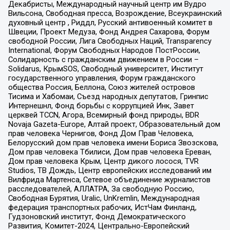
Декабристы, Международный научный центр им Вудро
Вильсона, Свободная пресса, Возрождение, Всеукраинский
духовный центр , Риддл, Русский антивоенный комитет в
Швеции, Проект Медуза, Фонд Андрея Сахарова, Форум
свободной России, Лига Свободных Наций, Transparеncy
International, Форум Свободных Народов ПостРоссии,
Солидарность с гражданским движением в России –
Solidarus, КрымSOS, Свободный университет, Институт
государственного управления, Форум гражданского
общества Россия, Беллона, Союз жителей островов
Тисима и Хабомаи, Съезд народных депутатов, Гринпис
Интернешнл, Фонд борьбы с коррупцией Инк, Завет
церквей TCCN, Агора, Всемирный фонд природы, BDR
Novaja Gazeta-Europe, Алтай проект, Образовательный дом
прав человека Чернигов, Фонд Дом Прав Человека,
Белорусский дом прав человека имени Бориса Звозскова,
Дом прав человека Тбилиси, Дом прав человека Ереван,
Дом прав человека Крым, Центр дикого лосося, TVR
Studios, ТВ Дождь, Центр европейских исследований им
Вилфрида Мартенса, Сетевое объединение журналистов
расследователей, АЛЛАТРА, За свободную Россию,
Свободная Бурятия, Uralic, UnKremlin, Международная
федерация транспортных рабочих, ИстЧам Финланд,
Гудзоновский институт, Фонд Демократического
Развития, Комитет-2024, Центрально-Европейский