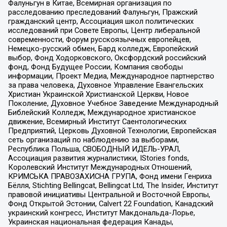
Фалуньгун в Китае, Всемирная организация по
расследованию преследований Фалуньгун, Пражский
гражданский центр, Ассоциация школ политических
исследований при Совете Европы, Центр либеральной
современности, Форум русскоязычных европейцев,
Немецко-русский обмен, Бард колледж, Европейский
выбор, Фонд Ходорковского, Оксфордский российский
фонд, Фонд Будущее России, Компания свободы
информации, Проект Медиа, Международное партнерство
за права человека, Духовное Управление Евангельских
Христиан Украинской Христианской Церкви, Новое
Поколение, Духовное Учебное Заведение Международный
Библейский Колледж, Международное христианское
движение, Всемирный Институт Саентологических
Предприятий, Церковь Духовной Технологии, Европейская
сеть организаций по наблюдению за выборами,
Республика Польша, СВОБОДНЫЙ ИДЕЛЬ-УРАЛ,
Ассоциация развития журналистики, IStories fonds,
Королевский Институт Международных Отношений,
КРИМСЬКА ПРАВОЗАХИСНА ГРУПА, Фонд имени Генриха
Бёлля, Stichting Bellingcat, Bellingcat Ltd, The Insider, Институт
правовой инициативы Центральной и Восточной Европы,
Фонд Открытой Эстонии, Calvert 22 Foundation, Канадский
украинский конгресс, Институт Макдональда-Лорье,
Украинская национальная федерация Канады,