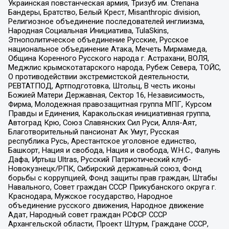
Украинская повстанческая армия, Тризуб им. Степана
Бандеры, Братство, Белый Крест, Misanthropic division,
Религиозное объединение последователей инглиизма,
Народная Социальная Инициатива, TulaSkins,
Этнополитическое объединение Русские, Русское
национальное объединение Атака, Мечеть Мирмамеда,
Община Коренного Русского народа г. Астрахани, ВОЛЯ,
Меджлис крымскотатарского народа, Рубеж Севера, ТОЙС,
О противодействии экстремистской деятельности,
РЕВТАТПОД, Артподготовка, Штольц, В честь иконы
Божией Матери Державная, Сектор 16, Независимость,
Фирма, Молодежная правозащитная группа МПГ, Курсом
Правды и Единения, Каракольская инициативная группа,
Автоград Крю, Союз Славянских Сил Руси, Алля-Аят,
Благотворительный пансионат Ак Умут, Русская
республика Русь, Арестантское уголовное единство,
Башкорт, Нация и свобода, Нация и свобода, W.H.С., Фалунь
Дафа, Иртыш Ultras, Русский Патриотический клуб-
Новокузнецк/РПК, Сибирский державный союз, Фонд
борьбы с коррупцией, Фонд защиты прав граждан, Штабы
Навального, Совет граждан СССР Прикубанского округа г.
Краснодара, Мужское государство, Народное
объединение русского движения, Народное движение
Адат, Народный совет граждан РСФСР СССР
Архангельской области, Проект Штурм, Граждане СССР,