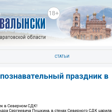
18+
СТАТЬИ
 познавательный праздник в
ик в Северном СДК!
ндра Сергеевича Пушкина, в стенах Северного СДК царила