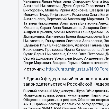
Чанышева Лилия Айратовна, Сидорович Ольга Бори
Анатолий Николаевич, Дугин Сергей Георгиевич, 
Викторович, Мошель Ирина Ароновна, Шведов Гри
Исламов Тимур Рифгатович, Романова Ольга Евге
Анатольевич, Верховский Александр Маркович, П
Татьяна Николаевна, Золотарева Екатерина Алек
Юрьевна, Саранг Анна Васильевна, Захарова Свет
Андрей Юрьевич, Мосин Алексей Геннадьевич, Ге
Дмитриевна, Вититинова Елена Владимировна, Ба
Николаевна, Ганнушкина Светлана Алексеевна, За
Шуманов Илья Вячеславович, Арапова Галина Юрь
Васильевич, Протасова Ирина Вячеславовна, Лит
Сухих Дарья Николаевна, Орлов Олег Петрович, 
Сергей Ефимович, Золотухин Борис Андреевич, Л
Генри Маркович, Захаров Герман Константинович
Источник:
http://unro.minjust.ru/NKOFore
* Единый федеральный список организа
законодательством Российской Федера
Высший военный Маджлисуль Шура Объединенных с
Исламская группа, Братья-мусульмане, Партия ис
Общество социальных реформ, Общество возрожд
АБТО, Правый сектор, Исламское государство, Д
уа Тагьаля SHAM, АУМ Синрике, Муджахеды джама