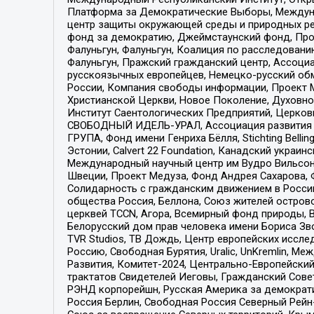
Платформа за Демократические Выборы, Междуна
центр защиты окружающей среды и природных ресу
фонд за демократию, Джеймстаунский фонд, Прож
Фалуньгун, Фалуньгун, Коалиция по расследован
Фалуньгун, Пражский гражданский центр, Ассоци
русскоязычных европейцев, Немецко-русский об
России, Компания свободы информации, Проект М
Христианской Церкви, Новое Поколение, Духовн
Институт Саентологических Предприятий, Церков
СВОБОДНЫЙ ИДЕЛЬ-УРАЛ, Ассоциация развития ж
ГРУПА, Фонд имени Генриха Бёлля, Stichting Bellin
Эстонии, Calvert 22 Foundation, Канадский укра
Международный научный центр им Вудро Вильсона
Швеции, Проект Медуза, Фонд Андрея Сахарова, Ф
Солидарность с гражданским движением в России 
общества Россия, Беллона, Союз жителей острово
церквей TCCN, Агора, Всемирный фонд природы, B
Белорусский дом прав человека имени Бориса Зво
TVR Studios, ТВ Дождь, Центр европейских иссл
Россию, Свободная Бурятия, Uralic, UnKremlin, 
Развития, Комитет-2024, Центрально-Европейски
трактатов Свидетелей Иеговы, Гражданский Совет
РЭНД корпорейшн, Русская Америка за демократи
Россия Берлин, Свободная Россия Северный Рейн-В