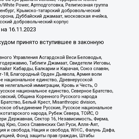
/White Power, Артподготовка, Религиозная группа
Оренбург, Крымско-татарский добровольческий
орона, Дуббайский джамаат, московская ячейка,
усский добровольческий корпус
 на
16.11.2023
судом принято вступившее в законную
вного Управления Асгардской Веси Беловодья,
годержавию, Таблиги Джамаат, Свидетели Иеговы,
айат Кабарды, Балкарии и Карачая, Союз славян,
т-18, Благородный Орден Дьявола, Армия воли
ое национальное единство, Древнерусской
 нелегальной иммиграции, Кровь и Честь, О
усское национальное единство, Северное Братство,
ровский, Община Коренного Русского народа
атство, Белый Крест, Misanthropic division,
еское объединение Русские, Русское национальное
котатарского народа, Рубеж Севера, ТОЙС, О
ри Державная, Сектор 16, Независимость, Фирма,
д Крю, Союз Славянских Сил Руси, Алля-Аят,
я и свобода, Нация и свобода, W.H.С., Фалунь Дафа,
рупцией, Фонд защиты прав граждан, Штабы