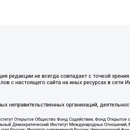
я редакции не всегда совпадает с точкой зрения 
ов с настоящего сайта на иных ресурсах в сети И
ых неправительственных организаций, деятельнос
ститут Открытое Общество Фонд Содействия, Фонд Открытое 
альный Демократический Институт Международных Отношений,
тая Россия, Институт современной России, Черноморский фонд