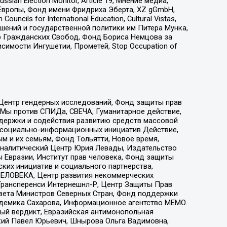
an Election Monitor, Article 19, Мнение медиа,
Европы, Фонд имени Фридриха Эберта, XZ gGmbH,
ls for International Education, Cultural Vistas,
ошений и государственной политики им Питера Мунка,
 Гражданских Свобод, Фонд Бориса Немцова за
имости Ингушетии, Прометей, Stop Occupation of
 Центр гендерных исследований, Фонд защиты прав
 Мы против СПИДа, СВЕЧА, Гуманитарное действие,
ддержки и содействия развитию средств массовой
р социально-информационных инициатив Действие,
 и их семьям, Фонд Тольятти, Новое время,
, Аналитический Центр Юрия Левады, Издательство
 Евразии, Институт прав человека, Фонд защиты
ких инициатив и социального партнерства,
ЕЛОВЕКА, Центр развития некоммерческих
 Трансперенси Интернешнл-Р, Центр Защиты Прав
овета Министров Северных Стран, Фонд поддержки
адемика Сахарова, Информационное агентство МЕМО.
ый вердикт, Евразийская антимонопольная
кий Павел Юрьевич, Шнырова Ольга Вадимовна,