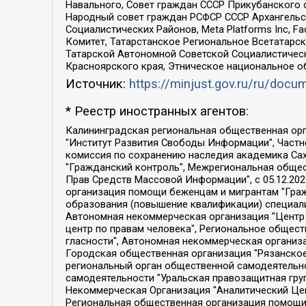
Навального, Совет граждан СССР Прикубанского 
Народный совет граждан РСФСР СССР Архангельск
Социалистических Районов, Meta Platforms Inc, 
Комитет, Татарстанское Региональное Всетатар
Татарской Автономной Советской Социалистическ
Красноярского края, Этническое национальное о
Источник:
https://minjust.gov.ru/ru/doc
* Реестр иностранных агентов:
Калининградская региональная общественная организация "Экозащита!-Женсовет", Фонд содействия защите прав и свобод граждан "Общественный вердикт", Фонд "Институт Развития Свободы Информации", Частное учреждение "Информационное агентство МЕМО. РУ", Региональная общественная организация "Общественная комиссия по сохранению наследия академика Сахарова", Фонд поддержки свободы прессы, Санкт-Петербургская общественная правозащитная организация "Гражданский контроль", Межрегиональная общественная организация "Информационно-просветительский центр "Мемориал", Региональный Фонд "Центр Защиты Прав Средств Массовой Информации", с 05.12.2023 Фонд "Центр Защиты Прав Средств массовой информации", Региональная общественная благотворительная организация помощи беженцам и мигрантам "Гражданское содействие", Негосударственное образовательное учреждение дополнительного профессионального образования (повышение квалификации) специалистов "АКАДЕМИЯ ПО ПРАВАМ ЧЕЛОВЕКА", Свердловская региональная общественная организация "Сутяжник", Автономная некоммерческая организация "Центр независимых социологических исследований", Союз общественных объединений "Российский исследовательский центр по правам человека", Региональное общественное учреждение научно-информационный центр "МЕМОРИАЛ", Некоммерческая организация "Фонд защиты гласности", Автономная некоммерческая организация "Институт прав человека", Городская общественная организация "Екатеринбургское общество "МЕМОРИАЛ", Городская общественная организация "Рязанское историко-просветительское и правозащитное общество "Мемориал" (Рязанский Мемориал), Челябинский региональный орган общественной самодеятельности – женское общественное объединение "Женщины Евразии", Челябинский региональный орган общественной самодеятельности "Уральская правозащитная группа", Фонд содействия защите здоровья и социальной справедливости имени Андрея Рылькова, Автономная Некоммерческая Организация "Аналитический Центр Юрия Левады", Автономная некоммерческая организация социальной поддержки населения "Проект Апрель", Региональная общественная организация помощи женщинам и детям, находящимся в кризисной ситуации "Информационно-методический центр "Анна", Фонд содействия развитию массовых коммуникаций и правовому просвещению "Так-так-Так", Фонд содействия устойчивому развитию "Серебряная тайга", Свердловский региональный общественный фонд социальных проектов "Новое время", "Idel.Реалии", Кавказ.Реалии, Крым.Реалии, Телеканал Настоящее Время, Татаро-башкирская служба Радио Свобода (Azatliq Radiosi), Радио Свободная Европа/Радио Свобода (PCE/PC), "Сибирь.Реалии", "Фактограф", Благотворительный фонд помощи осужденным и их семьям, Автономная некоммерческая организация "Институт глобализации и социальных движений", Фонд "В защиту прав заключенных", Частное учреждение "Центр поддержки и содействия развитию средств массовой информации", Пензенский региональный общественный благотворительный фонд "Гражданский союз", "Север.Реалии", Некоммерческая организация Фонд "Правовая инициатива", 