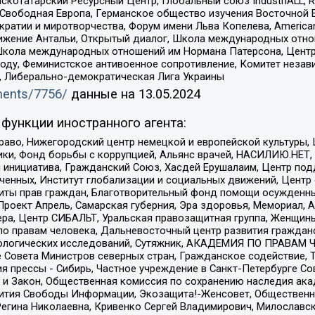
татарский Ресурсный Центр, Глобальный союз IndustriALL, Russi
 Свободная Европа, Германское общество изучения Восточной 
и и миротворчества, Форум имени Льва Копелева, American Counci
ое движение Антальи, Открытый диалог, Школа международных отн
Школа международных отношений им Нормана Патерсона, Центр
ду, Феминистское антивоенное сопротивление, Комитет независ
а, Либерально-демократическая Лига Украины
uments/7756/
данные на
13.05.2024
функции иностранного агента:
раво, Нижегородский центр немецкой и европейской культуры,
тики, Фонд борьбы с коррупцией, Альянс врачей, НАСИЛИЮ.НЕТ,
я инициатива, Гражданский Союз, Хасдей Ерушалаим, Центр по
юченных, Институт глобализации и социальных движений, Цент
ты прав граждан, Благотворительный фонд помощи осужденным
а, Проект Апрель, Самарская губерния, Эра здоровья, Мемориал
ера, Центр СИБАЛЬТ, Уральская правозащитная группа, Женщины
по правам человека, Дальневосточный центр развития гражданс
ологических исследований, Сутяжник, АКАДЕМИЯ ПО ПРАВАМ Ч
е Совета Министров северных стран, Гражданское содействие,
я прессы - Сибирь, Частное учреждение в Санкт-Петербурге С
 и Закон, Общественная комиссия по сохранению наследия ак
звития Свободы Информации, Экозащита!-Женсовет, Общественн
Регина Николаевна, Кривенко Сергей Владимирович, Милославс