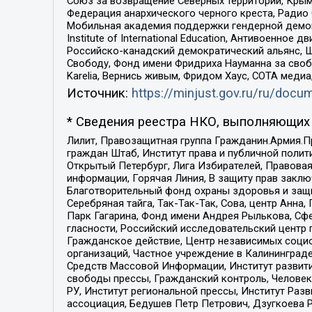
Союз за возвращение Северных территорий, Крымско
Федерация анархического черного креста, Радио
Мобильная академия поддержки гендерной демократи
Institute of International Education, Антивоенн
Российско-канадский демократический альянс, 
Свободу, Фонд имени Фридриха Науманна за свобо
Karelia, Вернись живым, Фридом Хаус, СОТА меди
Источник:
https://minjust.gov.ru/ru/doc
* Сведения реестра НКО, выполняющих 
Лилит, Правозащитная группа Гражданин.Армия.П
граждан Штаб, Институт права и публичной поли
Открытый Петербург, Лига Избирателей, Правова
информации, Горячая Линия, В защиту прав закл
Благотворительный фонд охраны здоровья и защи
Серебряная тайга, Так-Так-Так, Сова, центр Анн
Парк Гагарина, Фонд имени Андрея Рылькова, Сф
гласности, Российский исследовательский центр 
Гражданское действие, Центр независимых соци
организаций, Частное учреждение в Калининград
Средств Массовой Информации, Институт развити
свободы прессы, Гражданский контроль, Человек
РУ, Институт региональной прессы, Институт Ра
ассоциация, Бедушев Петр Петрович, Дзугкоева 