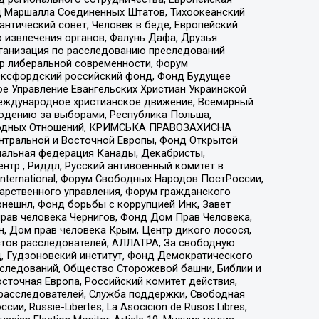
 Маршалла Соединенных Штатов, Тихоокеанский
нтический совет, Человек в беде, Европейский
 извлечения органов, Фалунь Дафа, Друзья
рганизация по расследованию преследований
тр либеральной современности, Форум
 Оксфордский российский фонд, Фонд Будущее
е Управление Евангельских Христиан Украинской
еждународное христианское движение, Всемирный
людению за выборами, Республика Польша,
народных Отношений, КРИМСЬКА ПРАВОЗАХИСНА
ы Центральной и Восточной Европы, Фонд Открытой
иональная федерация Канады, Декабристы,
тр , Риддл, Русский антивоенный комитет в
nternational, Форум Свободных Народов ПостРоссии,
дарственного управления, Форум гражданского
рнешнл, Фонд борьбы с коррупцией Инк, Завет
прав человека Чернигов, Фонд Дом Прав Человека,
н, Дом прав человека Крым, Центр дикого лосося,
стов расследователей, АЛЛАТРА, За свободную
д, Гудзоновский институт, Фонд Демократического
сследований, Общество Сторожевой башни, Библии и
сточная Европа, Российский комитет действия,
-расследователей, Служба поддержки, Свободная
 Russie-Libertes, La Asocicion de Rusos Libres,