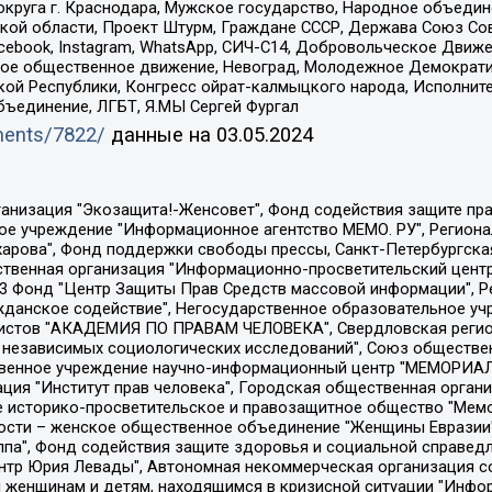
округа г. Краснодара, Мужское государство, Народное объедин
ой области, Проект Штурм, Граждане СССР, Держава Союз Сов
Facebook, Instagram, WhatsApp, СИЧ-С14, Добровольческое Движ
ское общественное движение, Невоград, Молодежное Демократ
ой Республики, Конгресс ойрат-калмыцкого народа, Исполнит
бъединение, ЛГБТ, Я.МЫ Сергей Фургал
uments/7822/
данные на
03.05.2024
Общество с ограниченной ответственностью "Радио Свободная Европа/Радио Свобода", Чешское информационное агентство "MEDIUM-ORIENT", Красноярская региональная общественная организация "Мы против СПИДа", Камалягин Денис Николаевич, Маркелов Сергей Евгеньевич, Пономарев Лев Александрович, Савицкая Людмила Алексеевна, Автономная некоммерческая организация "Центр по работе с проблемой насилия "НАСИЛИЮ.НЕТ", Межрегиональный профессиональный союз работников здравоохранения "Альянс врачей", Юридическое лицо, зарегистрированное в Латвийской Республике, SIA "Medusa Project" (регистрационный номер 40103797863, дата регистрации 10.06.2014), Некоммерческая организация "Фонд по борьбе с коррупцией", Автономная некоммерческая организация "Институт права и публичной политики", Баданин Роман Сергеевич, Гликин Максим Александрович, Железнова Мария Михайловна, Лукьянова Юлия Сергеевна, Маетная Елизавета Витальевна, Маняхин Петр Борисович, Чуракова Ольга Владимировна, Ярош Юлия Петровна, Юридическое лицо "The Insider SIA", зарегистрированное в Риге, Латвийская Республика (дата регистрации 26.06.2015), являющееся администратором доменного имени интернет-издания "The Insider SIA", https://theins.ru, Постернак Алексей Евгеньевич, Рубин Михаил Аркадьевич, Анин Роман Александрович, Юридическое лицо Istories fonds, зарегистрированное в Латвийской Республике (регистрационный номер 50008295751, дата регистрации 24.02.2020), Великовский Дмитрий Александрович, Долинина Ирина Николаевна, Мароховская Алеся Алексеевна, Шлейнов Роман Юрьевич, Шмагун Олеся Валентиновна, Общество с ограниченной ответственностью "Альтаир 2021", Общество с ограниченной ответственностью "Вега 2021", Общество с ограниченной ответственностью "Главный редактор 2021", Общество с ограниченной ответственностью "Ромашки монолит", Важенков Артем Валерьевич, Ивановская областная общественная организация "Центр гендерных исследований", Гурман Юрий Альбертович, Медиапроект "ОВД-Инфо", Егоров Владимир Владимирович, Жилинский Владимир Александрович, Общество с ограниченной ответственностью "ЗП", Иванова София Юрьевна, Карезина Инна Павловна, Кильтау Екатерина Викторовна, Петров Алексей Викторович, Пискунов Сергей Евгеньевич, Смирнов Сергей Сергеевич, Тихонов Михаил Сергеевич, Общество с ограниченной ответственностью "ЖУРНАЛИСТ-ИНОСТРАННЫЙ АГЕНТ", Арапова Галина Юрьевна, Вольтская Татьяна Анатольевна, Американская компания "Mason G.E.S. Anonymous Foundation" (США), являющаяся владельцем интернет-издания https://mnews.world/, Компания "Stichting Bellingcat", зарегистрированная в Нидерландах (дата регистрации 11.07.2018), Захаров Андрей Вячеславович, Клепиковская Екатерина Дмитриевна, Общество с ограниченной ответственностью "МЕМО", Перл Роман Александрович, Симонов Евгений Алексеевич, Соловьева Елена Анатольевна, Сотников Даниил Владимирович, Сурначева Елизавета Дмитриевна, Автономная некоммерческая организация по защите прав человека и информированию населения "Якутия – Наше Мнение", Общество с ограниченной ответственностью "Москоу диджитал медиа", с 26.01.2023 Общество с ограниченной ответственностью "Чайка Белые сады", Ветошкина Валерия Валерьевна, Заговора Максим Александрович, Межрегиональное общественное движение "Российская ЛГБТ - сеть", Оленичев Максим Владимирович, Павлов Иван Юрьевич, Скворцова Елена Сергеевна, Общество с ограниченной ответственностью "Как бы инагент", Кочетков Игорь Викторович, Общество с ограниченной ответственностью "Честные выборы", Еланчик Олег Александрович, Общество с ограниченной ответственностью "Нобелевский призыв", Гималова Регина Эмилевна, Григорьев Андрей Валерьевич, Григорьева Алина Александровна, Ассоциация по содействию защите прав призывников, альтернативнослужащих и военнослужащих "Правозащитная группа "Гражданин.Армия.Право", Хисамова Регина Фаритовна, Автономная некоммерческая организация по реализа