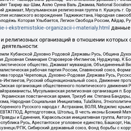
ят Тахрир аш-Шам, Ахлю Сунна Валь Джамаа, National Socialism
ий джамаат, Мусульманская религиозная группа п. Кушкуль г. 
ртия исламского возрождения Таджикистана, Народная самооб
олодёжь Которая Улыбается, Легион Свобода России, Айдар, Р
ie-i-ekstremistskie-organizacii-i-materialy.html
данные
и религиозных организаций в отношении которых 
 деятельности:
земли Кубанской Духовно Родовой Державы Русь, Община Духо
 Духовная Семинария Староверов-Инглингов, Нурджулар, К Бо
листическое общество, Джамаат мувахидов, Объединенный Вил
иалистическая рабочая партия России, Славянский союз, Форма
ива города Череповца, Духовно-Родовая Держава Русь, Русск
-Инглингов, Русский общенациональный союз, Движение против
 Омская организация общественного политического движения Р
йзрахманисты, Мусульманская религиозная организация п. Бо
краинская повстанческая армия, Тризуб им. Степана Бандеры, Бр
зма, Народная Социальная Инициатива, TulaSkins, Этнополитич
оренного Русского народа г. Астрахани, ВОЛЯ, Меджлис крымс
РЕВТАТПОД, Артподготовка, Штольц, В честь иконы Божией Мате
равды и Единения, Каракольская инициативная группа, Автогра
спублика Русь, Арестантское уголовное единство, Башкорт, Наци
окузнецк/РПК, Сибирский державный союз, Фонд борьбы с кор