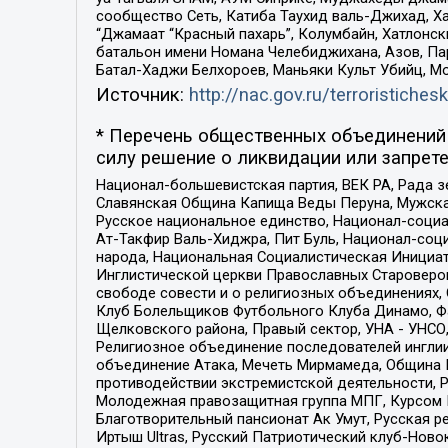
сообщество Сеть, Катиба Таухид валь-Джихад, Хай
“Джамаат “Красный пахарь”, Колумбайн, Хатлонск
батальон имени Номана Челебиджихана, Азов, Па
Батал-Хаджи Белхороев, Маньяки Культ Убийц, М
Источник:
http://nac.gov.ru/terroristichesk
* Перечень общественных объединений 
силу решение о ликвидации или запрете
Национал-большевистская партия, ВЕК РА, Рада 
Славянская Община Капища Веды Перуна, Мужская
Русское национальное единство, Национал-социа
Ат-Такфир Валь-Хиджра, Пит Буль, Национал-соц
народа, Национальная Социалистическая Инициат
Инглистической церкви Православных Староверов
свободе совести и о религиозных объединениях,
Клуб Болельщиков Футбольного Клуба Динамо, Фа
Щелковского района, Правый сектор, УНА - УНСО, У
Религиозное объединение последователей инглии
объединение Атака, Мечеть Мирмамеда, Община К
противодействии экстремистской деятельности, 
Молодежная правозащитная группа МПГ, Курсом П
Благотворительный пансионат Ак Умут, Русская ре
Иртыш Ultras, Русский Патриотический клуб-Нов