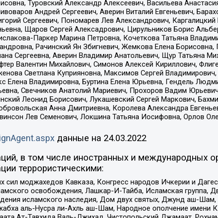
совна, Туровский Александр Алексеевич, Васильева Анастасия
Пивоваров Андрей Сергеевич, Аверин Виталий Евгеньевич, Бара
горий Сергеевич, Пономарев Лев Александрович, Каргалицкий 
ньевна, Щаров Сергей Алексадрович, Цирульников Борис Альбер
ислакова-Паркер Марина Петровна, Кочеткова Татьяна Владими
сандровна, Рачинский Ян Збигневич, Жемкова Елена Борисовна,
лана Сергеевна, Аверин Владимир Анатольевич, Щур Татьяна М
фтер Валентин Михайлович, Симонов Алексей Кириллович, Флиг
женова Светлана Куприяновна, Максимов Сергей Владимирович, 
кс Елена Владимировна, Буртина Елена Юрьевна, Гендель Людм
евна, Свечников Анатолий Мариевич, Прохоров Вадим Юрьевич
инский Леонид Борисович, Лукашевский Сергей Маркович, Бахм
Добровольская Анна Дмитриевна, Королева Александра Евгенье
евинсон Лев Семенович, Локшина Татьяна Иосифовна, Орлов Ол
ignAgent.aspx
данные на
24.03.2022
ций, в том числе иностранных и международных ор
ции террористическими:
ил моджахедов Кавказа, Конгресс народов Ичкерии и Дагеста
ламского освобождения, Лашкар-И-Тайба, Исламская группа, Дв
ения исламского наследия, Дом двух святых, Джунд аш-Шам, 
жабха аль-Нусра ли-Ахль аш-Шам, Народное ополчение имени К.
ата Ат-Тавхида Валь-Джихад, Чистопольский Джамаат, Рохнам