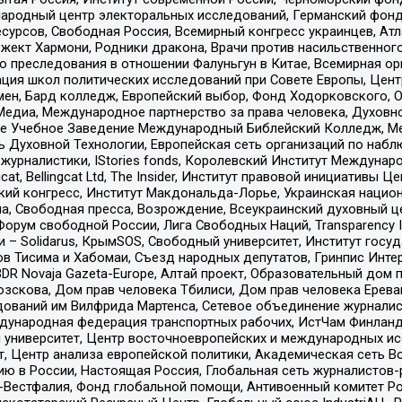
родный центр электоральных исследований, Германский фонд
рсов, Свободная Россия, Всемирный конгресс украинцев, Атла
ект Хармони, Родники дракона, Врачи против насильственного
ию преследования в отношении Фалуньгун в Китае, Всемирная о
ация школ политических исследований при Совете Европы, Цен
мен, Бард колледж, Европейский выбор, Фонд Ходорковского,
едиа, Международное партнерство за права человека, Духовно
ое Учебное Заведение Международный Библейский Колледж, М
ь Духовной Технологии, Европейская сеть организаций по наб
урналистики, IStories fonds, Королевский Институт Между
gcat, Bellingcat Ltd, The Insider, Институт правовой инициатив
инский конгресс, Институт Макдональда-Лорье, Украинская нац
, Свободная пресса, Возрождение, Всеукраинский духовный цен
орум свободной России, Лига Свободных Наций, Transparеncy I
– Solidarus, КрымSOS, Свободный университет, Институт госу
в Тисима и Хабомаи, Съезд народных депутатов, Гринпис Инте
DR Novaja Gazeta-Europe, Алтай проект, Образовательный дом 
зскова, Дом прав человека Тбилиси, Дом прав человека Ерева
едований им Вилфрида Мартенса, Сетевое объединение журнали
Международная федерация транспортных рабочих, ИстЧам Финлан
й университет, Центр восточноевропейских и международных и
, Центр анализа европейской политики, Академическая сеть Во
ю в России, Настоящая Россия, Глобальная сеть журналистов
естфалия, Фонд глобальной помощи, Антивоенный комитет России,