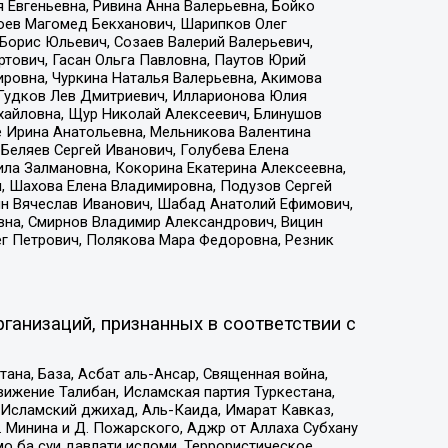
 Евгеньевна, Ривина Анна Валерьевна, Бойко
хоев Магомед Бекханович, Шарипков Олег
Борис Юльевич, Созаев Валерий Валерьевич,
тович, Гасан Ольга Павловна, Паутов Юрий
ровна, Чуркина Наталья Валерьевна, Акимова
 Гудков Лев Дмитриевич, Илларионова Юлия
ихайловна, Щур Николай Алексеевич, Блинушов
е Ирина Анатольевна, Мельникова Валентина
Беляев Сергей Иванович, Голубева Елена
ила Залмановна, Кокорина Екатерина Алексеевна,
, Шахова Елена Владимировна, Подузов Сергей
ин Вячеслав Иванович, Шабад Анатолий Ефимович,
вна, Смирнов Владимир Александрович, Вицин
ег Петрович, Полякова Мара Федоровна, Резник
ганизаций, признанных в соответствии с
на, База, Асбат аль-Ансар, Священная война,
ижение Талибан, Исламская партия Туркестана,
Исламский джихад, Аль-Каида, Имарат Кавказ,
 Минина и Д. Пожарского, Аджр от Аллаха Субхану
о ба суи давлати исломи, Террористическое