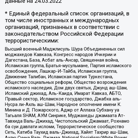
данные на
24.03.2022
* Единый федеральный список организаций, в
том числе иностранных и международных
организаций, признанных в соответствии с
законодательством Российской Федерации
террористическими:
Высший военный Маджлисуль Шура Объединенных сил
моджахедов Кавказа, Конгресс народов Ичкерии и
Дагестана, База, Асбат аль-Ансар, Священная война,
Исламская группа, Братья-мусульмане, Партия исламского
освобождения, Лашкар-И-Тайба, Исламская группа,
Движение Талибан, Исламская партия Туркестана,
Общество социальных реформ, Общество возрождения
исламского наследия, Дом двух святых, Джунд аш-Шам,
Исламский джихад, Аль-Каида, Имарат Кавказ, АБТО,
Правый сектор, Исламское государство, Джабха аль-
Нусра ли-Ахль аш-Шам, Народное ополчение имени К.
Минина и Д. Пожарского, Аджр от Аллаха Субхану уа
Тагьаля SHAM, АУМ Синрике, Муджахеды джамаата Ат-
Тавхида Валь-Джихад, Чистопольский Джамаат, Рохнамо
ба суи давлати исломи, Террористическое сообщество
Сеть, Катиба Таухид валь-Джихад, Хайят Тахрир аш-Шам,
Ахлю Сунна Валь Джамаа, National Socialism/White Power,