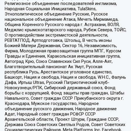
Религиозное объединение последователей инглиизма,
Народная Социальная Инициатива, TulaSkins,
Этнополитическое объединение Русские, Русское
национальное объединение Атака, Мечеть Мирмамеда,
Община Коренного Русского народа г. Астрахани, ВОЛЯ,
Меджлис крымскотатарского народа, Рубеж Севера, ТОЙС,
О противодействии экстремистской деятельности,
РЕВТАТПОД, Артподготовка, Штольц, В честь иконы
Божией Матери Державная, Сектор 16, Независимость,
Фирма, Молодежная правозащитная группа МПГ, Курсом
Правды и Единения, Каракольская инициативная группа,
Автоград Крю, Союз Славянских Сил Руси, Алля-Аят,
Благотворительный пансионат Ак Умут, Русская
республика Русь, Арестантское уголовное единство,
Башкорт, Нация и свобода, Нация и свобода, W.H.С., Фалунь
Дафа, Иртыш Ultras, Русский Патриотический клуб-
Новокузнецк/РПК, Сибирский державный союз, Фонд
борьбы с коррупцией, Фонд защиты прав граждан, Штабы
Навального, Совет граждан СССР Прикубанского округа г.
Краснодара, Мужское государство, Народное
объединение русского движения, Народное движение
Адат, Народный совет граждан РСФСР СССР
Архангельской области, Проект Штурм, Граждане СССР,
Держава Союз Советских Светлых Родов, Совет Советских
Социалистических Районов, Meta Platforms Inc, Facebook,