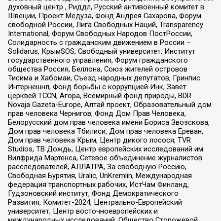
духовный центр , Риддл, Русский антивоенный комитет в
Швеции, Проект Медуза, Фонд Андрея Сахарова, Форум
свободной России, Лига Свободных Наций, Transparеncy
International, Форум Свободных Народов ПостРоссии,
Солидарность с гражданским движением в России –
Solidarus, КрымSOS, Свободный университет, Институт
государственного управления, Форум гражданского
общества Россия, Беллона, Союз жителей островов
Тисима и Хабомаи, Съезд народных депутатов, Гринпис
Интернешнл, Фонд борьбы с коррупцией Инк, Завет
церквей TCCN, Агора, Всемирный фонд природы, BDR
Novaja Gazeta-Europe, Алтай проект, Образовательный дом
прав человека Чернигов, Фонд Дом Прав Человека,
Белорусский дом прав человека имени Бориса Звозскова,
Дом прав человека Тбилиси, Дом прав человека Ереван,
Дом прав человека Крым, Центр дикого лосося, TVR
Studios, ТВ Дождь, Центр европейских исследований им
Вилфрида Мартенса, Сетевое объединение журналистов
расследователей, АЛЛАТРА, За свободную Россию,
Свободная Бурятия, Uralic, UnKremlin, Международная
федерация транспортных рабочих, ИстЧам Финланд,
Гудзоновский институт, Фонд Демократического
Развития, Комитет-2024, Центрально-Европейский
университет, Центр восточноевропейских и
международных исследований, Общество Сторожевой