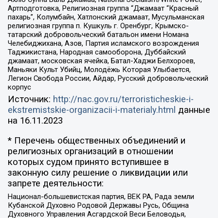
Артподготовка, Религиозная группа “Джамаат “Красный
пахарь”, Колумбайн, Хатлонский джамаат, Мусульманская
религиозная группа п. Кушкуль г. Оренбург, Крымско-
татарский добровольческий батальон имени Номана
Челебиджихана, Азов, Партия исламского возрождения
Таджикистана, Народная самооборона, Дуббайский
джамаат, московская ячейка, Батал-Хаджи Белхороев,
Маньяки Культ Убийц, Молодёжь Которая Улыбается,
Легион Свобода России, Айдар, Русский добровольческий
корпус
Источник:
http://nac.gov.ru/terroristicheskie-i-
ekstremistskie-organizacii-i-materialy.html
данные
на
16.11.2023
* Перечень общественных объединений и
религиозных организаций в отношении
которых судом принято вступившее в
законную силу решение о ликвидации или
запрете деятельности:
Национал-большевистская партия, ВЕК РА, Рада земли
Кубанской Духовно Родовой Державы Русь, Община
Духовного Управления Асгардской Веси Беловодья,