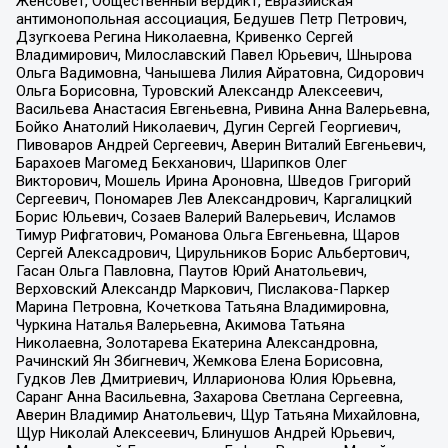
Женсовет, Общественный вердикт, Евразийская
антимонопольная ассоциация, Бедушев Петр Петрович,
Дзугкоева Регина Николаевна, Кривенко Сергей
Владимирович, Милославский Павел Юрьевич, Шнырова
Ольга Вадимовна, Чанышева Лилия Айратовна, Сидорович
Ольга Борисовна, Туровский Александр Алексеевич,
Васильева Анастасия Евгеньевна, Ривина Анна Валерьевна,
Бойко Анатолий Николаевич, Дугин Сергей Георгиевич,
Пивоваров Андрей Сергеевич, Аверин Виталий Евгеньевич,
Барахоев Магомед Бекханович, Шарипков Олег
Викторович, Мошель Ирина Ароновна, Шведов Григорий
Сергеевич, Пономарев Лев Александрович, Каргалицкий
Борис Юльевич, Созаев Валерий Валерьевич, Исламов
Тимур Рифгатович, Романова Ольга Евгеньевна, Щаров
Сергей Алексадрович, Цирульников Борис Альбертович,
Гасан Ольга Павловна, Паутов Юрий Анатольевич,
Верховский Александр Маркович, Пислакова-Паркер
Марина Петровна, Кочеткова Татьяна Владимировна,
Чуркина Наталья Валерьевна, Акимова Татьяна
Николаевна, Золотарева Екатерина Александровна,
Рачинский Ян Збигневич, Жемкова Елена Борисовна,
Гудков Лев Дмитриевич, Илларионова Юлия Юрьевна,
Саранг Анна Васильевна, Захарова Светлана Сергеевна,
Аверин Владимир Анатольевич, Щур Татьяна Михайловна,
Щур Николай Алексеевич, Блинушов Андрей Юрьевич,