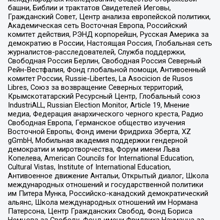
башни, Библии и трактатов Свидетелей Иеговы,
Гражданский Совет, Центр анализа европейской политики,
Академическая сеть Восточная Европа, Российский
комитет действия, РЭНД корпорейшн, Русская Америка за
демократию в России, Настоящая Россия, Глобальная сеть
журналистов-расследователей, Служба поддержки,
Свободная Россия Берлин, Свободная Россия Северный
Рейн-Вестфалия, Фонд глобальной помощи, Антивоенный
комитет России, Russie-Libertes, La Asocicion de Rusos
Libres, Союз за возвращение Северных территорий,
Крымскотатарский Ресурсный Центр, Глобальный союз
IndustriALL, Russian Election Monitor, Article 19, Мнение
медиа, Федерация анархического черного креста, Радио
Свободная Европа, Германское общество изучения
Восточной Европы, Фонд имени Фридриха Эберта, XZ
gGmbH, Мобильная академия поддержки гендерной
демократии и миротворчества, Форум имени Льва
Копелева, American Councils for International Education,
Cultural Vistas, Institute of International Education,
Антивоенное движение Антальи, Открытый диалог, Школа
международных отношений и государственной политики
им Питера Мунка, Российско-канадский демократический
альянс, Школа международных отношений им Нормана
Патерсона, Центр Гражданских Свобод, Фонд Бориса
Немцова за Свободу, Фонд имени Фридриха Науманна за