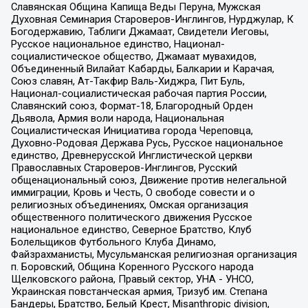
Славянская Община Капища Веды Перуна, Мужская
Духовная Семинария Староверов-Инглингов, Нурджулар, К
Богодержавию, Таблиги Джамаат, Свидетели Иеговы,
Русское национальное единство, Национал-
социалистическое общество, Джамаат мувахидов,
Объединенный Вилайат Кабарды, Балкарии и Карачая,
Союз славян, Ат-Такфир Валь-Хиджра, Пит Буль,
Национал-социалистическая рабочая партия России,
Славянский союз, Формат-18, Благородный Орден
Дьявола, Армия воли народа, Национальная
Социалистическая Инициатива города Череповца,
Духовно-Родовая Держава Русь, Русское национальное
единство, Древнерусской Инглистической церкви
Православных Староверов-Инглингов, Русский
общенациональный союз, Движение против нелегальной
иммиграции, Кровь и Честь, О свободе совести и о
религиозных объединениях, Омская организация
общественного политического движения Русское
национальное единство, Северное Братство, Клуб
Болельщиков Футбольного Клуба Динамо,
Файзрахманисты, Мусульманская религиозная организация
п. Боровский, Община Коренного Русского народа
Щелковского района, Правый сектор, УНА - УНСО,
Украинская повстанческая армия, Тризуб им. Степана
Бандеры, Братство, Белый Крест, Misanthropic division,