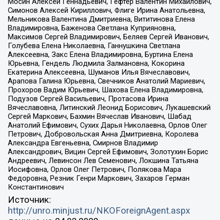
Мосин Алексей Геннадьевич, Гефтер Валентин Михайлович,
Симонов Алексей Кириллович, Флиге Ирина Анатольевна,
Мельникова Валентина Дмитриевна, Вититинова Елена
Владимировна, Баженова Светлана Куприяновна,
Максимов Сергей Владимирович, Беляев Сергей Иванович,
Голубева Елена Николаевна, Ганнушкина Светлана
Алексеевна, Закс Елена Владимировна, Буртина Елена
Юрьевна, Гендель Людмила Залмановна, Кокорина
Екатерина Алексеевна, Шуманов Илья Вячеславович,
Арапова Галина Юрьевна, Свечников Анатолий Мариевич,
Прохоров Вадим Юрьевич, Шахова Елена Владимировна,
Подузов Сергей Васильевич, Протасова Ирина
Вячеславовна, Литинский Леонид Борисович, Лукашевский
Сергей Маркович, Бахмин Вячеслав Иванович, Шабад
Анатолий Ефимович, Сухих Дарья Николаевна, Орлов Олег
Петрович, Добровольская Анна Дмитриевна, Королева
Александра Евгеньевна, Смирнов Владимир
Александрович, Вицин Сергей Ефимович, Золотухин Борис
Андреевич, Левинсон Лев Семенович, Локшина Татьяна
Иосифовна, Орлов Олег Петрович, Полякова Мара
Федоровна, Резник Генри Маркович, Захаров Герман
Константинович
Источник:
http://unro.minjust.ru/NKOForeignAgent.aspx