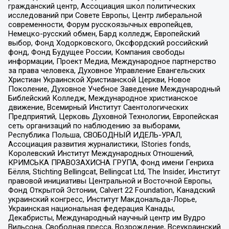
гражданский центр, Ассоциация школ политических
исследований при Совете Европы, Центр либеральной
современности, Форум русскоязычных европейцев,
Немецко-русский обмен, Бард колледж, Европейский
выбор, Фонд Ходорковского, Оксфордский российский
фонд, Фонд Будущее России, Компания свободы
информации, Проект Медиа, Международное партнерство
за права человека, Духовное Управление Евангельских
Христиан Украинской Христианской Церкви, Новое
Поколение, Духовное Учебное Заведение Международный
Библейский Колледж, Международное христианское
движение, Всемирный Институт Саентологических
Предприятий, Церковь Духовной Технологии, Европейская
сеть организаций по наблюдению за выборами,
Республика Польша, СВОБОДНЫЙ ИДЕЛЬ-УРАЛ,
Ассоциация развития журналистики, IStories fonds,
Королевский Институт Международных Отношений,
КРИМСЬКА ПРАВОЗАХИСНА ГРУПА, Фонд имени Генриха
Бёлля, Stichting Bellingcat, Bellingcat Ltd, The Insider, Институт
правовой инициативы Центральной и Восточной Европы,
Фонд Открытой Эстонии, Calvert 22 Foundation, Канадский
украинский конгресс, Институт Макдональда-Лорье,
Украинская национальная федерация Канады,
Декабристы, Международный научный центр им Вудро
Вильсона, Свободная пресса, Возрождение, Всеукраинский