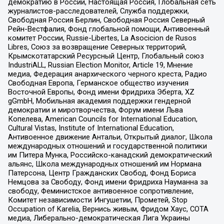
демократию в России, Настоящая Россия, Глобальная сеть
журналистов-расследователей, Служба поддержки,
Свободная Россия Берлин, Свободная Россия Северный
Рейн-Вестфалия, Фонд глобальной помощи, Антивоенный
комитет России, Russie-Libertes, La Asocicion de Rusos
Libres, Союз за возвращение Северных территорий,
Крымскотатарский Ресурсный Центр, Глобальный союз
IndustriALL, Russian Election Monitor, Article 19, Мнение
медиа, Федерация анархического черного креста, Радио
Свободная Европа, Германское общество изучения
Восточной Европы, Фонд имени Фридриха Эберта, XZ
gGmbH, Мобильная академия поддержки гендерной
демократии и миротворчества, Форум имени Льва
Копелева, American Councils for International Education,
Cultural Vistas, Institute of International Education,
Антивоенное движение Антальи, Открытый диалог, Школа
международных отношений и государственной политики
им Питера Мунка, Российско-канадский демократический
альянс, Школа международных отношений им Нормана
Патерсона, Центр Гражданских Свобод, Фонд Бориса
Немцова за Свободу, Фонд имени Фридриха Науманна за
свободу, Феминистское антивоенное сопротивление,
Комитет независимости Ингушетии, Прометей, Stop
Occupation of Karelia, Вернись живым, Фридом Хаус, СОТА
медиа, Либерально-демократическая Лига Украины