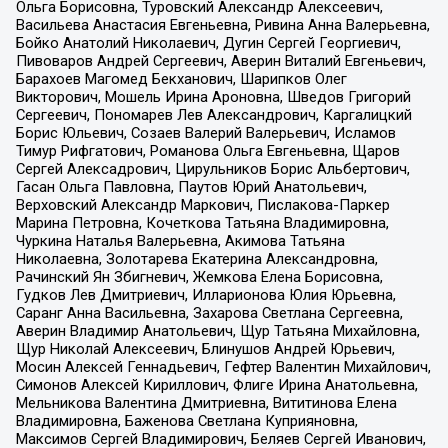
Ольга Борисовна, Туровский Александр Алексеевич,
Васильева Анастасия Евгеньевна, Ривина Анна Валерьевна,
Бойко Анатолий Николаевич, Дугин Сергей Георгиевич,
Пивоваров Андрей Сергеевич, Аверин Виталий Евгеньевич,
Барахоев Магомед Бекханович, Шарипков Олег
Викторович, Мошель Ирина Ароновна, Шведов Григорий
Сергеевич, Пономарев Лев Александрович, Каргалицкий
Борис Юльевич, Созаев Валерий Валерьевич, Исламов
Тимур Рифгатович, Романова Ольга Евгеньевна, Щаров
Сергей Алексадрович, Цирульников Борис Альбертович,
Гасан Ольга Павловна, Паутов Юрий Анатольевич,
Верховский Александр Маркович, Пислакова-Паркер
Марина Петровна, Кочеткова Татьяна Владимировна,
Чуркина Наталья Валерьевна, Акимова Татьяна
Николаевна, Золотарева Екатерина Александровна,
Рачинский Ян Збигневич, Жемкова Елена Борисовна,
Гудков Лев Дмитриевич, Илларионова Юлия Юрьевна,
Саранг Анна Васильевна, Захарова Светлана Сергеевна,
Аверин Владимир Анатольевич, Щур Татьяна Михайловна,
Щур Николай Алексеевич, Блинушов Андрей Юрьевич,
Мосин Алексей Геннадьевич, Гефтер Валентин Михайлович,
Симонов Алексей Кириллович, Флиге Ирина Анатольевна,
Мельникова Валентина Дмитриевна, Вититинова Елена
Владимировна, Баженова Светлана Куприяновна,
Максимов Сергей Владимирович, Беляев Сергей Иванович,