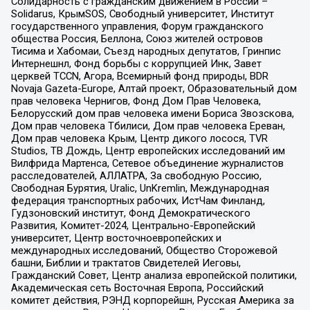
Солидарность с гражданским движением в России –
Solidarus, КрымSOS, Свободный университет, Институт
государственного управления, Форум гражданского
общества Россия, Беллона, Союз жителей островов
Тисима и Хабомаи, Съезд народных депутатов, Гринпис
Интернешнл, Фонд борьбы с коррупцией Инк, Завет
церквей TCCN, Агора, Всемирный фонд природы, BDR
Novaja Gazeta-Europe, Алтай проект, Образовательный дом
прав человека Чернигов, Фонд Дом Прав Человека,
Белорусский дом прав человека имени Бориса Звозскова,
Дом прав человека Тбилиси, Дом прав человека Ереван,
Дом прав человека Крым, Центр дикого лосося, TVR
Studios, ТВ Дождь, Центр европейских исследований им
Вилфрида Мартенса, Сетевое объединение журналистов
расследователей, АЛЛАТРА, За свободную Россию,
Свободная Бурятия, Uralic, UnKremlin, Международная
федерация транспортных рабочих, ИстЧам Финланд,
Гудзоновский институт, Фонд Демократического
Развития, Комитет-2024, Центрально-Европейский
университет, Центр восточноевропейских и
международных исследований, Общество Сторожевой
башни, Библии и трактатов Свидетелей Иеговы,
Гражданский Совет, Центр анализа европейской политики,
Академическая сеть Восточная Европа, Российский
комитет действия, РЭНД корпорейшн, Русская Америка за