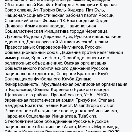
Объединенный Вилайат Кабарды, Балкарии и Карачая,
Союз славян, Ат-Такфир Валь-Хиджра, Пит Буль,
Национал-социалистическая рабочая партия России,
Славянский союз, Формат-18, Благородный Орден
Дьявола, Армия воли народа, Национальная
Социалистическая Инициатива города Череповца,
Духовно-Родовая Держава Русь, Русское национальное
единство, Древнерусской Инглистической церкви
Православных Староверов-Инглингов, Русский
общенациональный союз, Движение против нелегальной
иммиграции, Кровь и Честь, О свободе совести и о
религиозных объединениях, Омская организация
общественного политического движения Русское
национальное единство, Северное Братство, Клуб
Болельщиков Футбольного Клуба Динамо,
Файзрахманисты, Мусульманская религиозная организация
п. Боровский, Община Коренного Русского народа
Щелковского района, Правый сектор, УНА - УНСО,
Украинская повстанческая армия, Тризуб им. Степана
Бандеры, Братство, Белый Крест, Misanthropic division,
Религиозное объединение последователей инглиизма,
Народная Социальная Инициатива, TulaSkins,
Этнополитическое объединение Русские, Русское
национальное объединение Атака, Мечеть Мирмамеда,