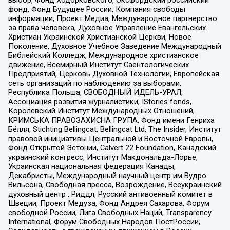
фонд, Фонд Будущее России, Компания свободы
информации, Проект Медиа, Международное партнерство
за права человека, Духовное Управление Евангельских
Христиан Украинской Христианской Церкви, Новое
Поколение, Духовное Учебное Заведение Международный
Библейский Колледж, Международное христианское
движение, Всемирный Институт Саентологических
Предприятий, Церковь Духовной Технологии, Европейская
сеть организаций по наблюдению за выборами,
Республика Польша, СВОБОДНЫЙ ИДЕЛЬ-УРАЛ,
Ассоциация развития журналистики, IStories fonds,
Королевский Институт Международных Отношений,
КРИМСЬКА ПРАВОЗАХИСНА ГРУПА, Фонд имени Генриха
Бёлля, Stichting Bellingcat, Bellingcat Ltd, The Insider, Институт
правовой инициативы Центральной и Восточной Европы,
Фонд Открытой Эстонии, Calvert 22 Foundation, Канадский
украинский конгресс, Институт Макдональда-Лорье,
Украинская национальная федерация Канады,
Декабристы, Международный научный центр им Вудро
Вильсона, Свободная пресса, Возрождение, Всеукраинский
духовный центр , Риддл, Русский антивоенный комитет в
Швеции, Проект Медуза, Фонд Андрея Сахарова, Форум
свободной России, Лига Свободных Наций, Transparеncy
International, Форум Свободных Народов ПостРоссии,