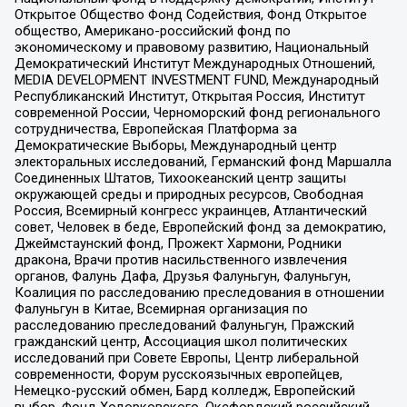
Открытое Общество Фонд Содействия, Фонд Открытое
общество, Американо-российский фонд по
экономическому и правовому развитию, Национальный
Демократический Институт Международных Отношений,
MEDIA DEVELOPMENT INVESTMENT FUND, Международный
Республиканский Институт, Открытая Россия, Институт
современной России, Черноморский фонд регионального
сотрудничества, Европейская Платформа за
Демократические Выборы, Международный центр
электоральных исследований, Германский фонд Маршалла
Соединенных Штатов, Тихоокеанский центр защиты
окружающей среды и природных ресурсов, Свободная
Россия, Всемирный конгресс украинцев, Атлантический
совет, Человек в беде, Европейский фонд за демократию,
Джеймстаунский фонд, Прожект Хармони, Родники
дракона, Врачи против насильственного извлечения
органов, Фалунь Дафа, Друзья Фалуньгун, Фалуньгун,
Коалиция по расследованию преследования в отношении
Фалуньгун в Китае, Всемирная организация по
расследованию преследований Фалуньгун, Пражский
гражданский центр, Ассоциация школ политических
исследований при Совете Европы, Центр либеральной
современности, Форум русскоязычных европейцев,
Немецко-русский обмен, Бард колледж, Европейский
выбор, Фонд Ходорковского, Оксфордский российский