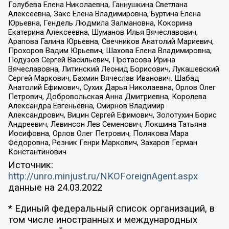
Голубева Елена Николаевна, Ганнушкина Светлана
Алексеевна, Закс Елена Владимировна, Буртина Елена
Юрьевна, Гендель Людмила Залмановна, Кокорина
Екатерина Алексеевна, Шуманов Илья Вячеславович,
Арапова Галина Юрьевна, Свечников Анатолий Мариевич,
Прохоров Вадим Юрьевич, Шахова Елена Владимировна,
Подузов Сергей Васильевич, Протасова Ирина
Вячеславовна, Литинский Леонид Борисович, Лукашевский
Сергей Маркович, Бахмин Вячеслав Иванович, Шабад
Анатолий Ефимович, Сухих Дарья Николаевна, Орлов Олег
Петрович, Добровольская Анна Дмитриевна, Королева
Александра Евгеньевна, Смирнов Владимир
Александрович, Вицин Сергей Ефимович, Золотухин Борис
Андреевич, Левинсон Лев Семенович, Локшина Татьяна
Иосифовна, Орлов Олег Петрович, Полякова Мара
Федоровна, Резник Генри Маркович, Захаров Герман
Константинович
Источник:
http://unro.minjust.ru/NKOForeignAgent.aspx
данные на
24.03.2022
* Единый федеральный список организаций, в
том числе иностранных и международных