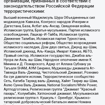
организаций, признанных в соответствии с
законодательством Российской Федерации
террористическими:
Высший военный Маджлисуль Шура Объединенных сил
моджахедов Кавказа, Конгресс народов Ичкерии и
Дагестана, База, Асбат аль-Ансар, Священная война,
Исламская группа, Братья-мусульмане, Партия исламского
освобождения, Лашкар-И-Тайба, Исламская группа,
Движение Талибан, Исламская партия Туркестана,
Общество социальных реформ, Общество возрождения
исламского наследия, Дом двух святых, Джунд аш-Шам,
Исламский джихад, Аль-Каида, Имарат Кавказ, АБТО,
Правый сектор, Исламское государство, Джабха аль-
Нусра ли-Ахль аш-Шам, Народное ополчение имени К.
Минина и Д. Пожарского, Аджр от Аллаха Субхану уа
Тагьаля SHAM, АУМ Синрике, Муджахеды джамаата Ат-
Тавхида Валь-Джихад, Чистопольский Джамаат, Рохнамо
ба суи давлати исломи, Террористическое сообщество
Сеть, Катиба Таухид валь-Джихад, Хайят Тахрир аш-Шам,
Ахлю Сунна Валь Джамаа, National Socialism/White Power,
Артподготовка, Религиозная группа “Джамаат “Красный
пахарь”, Колумбайн, Хатлонский джамаат, Мусульманская
религиозная группа п. Кушкуль г. Оренбург, Крымско-
татарский добровольческий батальон имени Номана