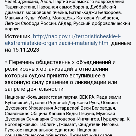
Челебиджихана, Азов, Партия исламского возрождения
Таджикистана, Народная самооборона, Дуббайский
джамаат, московская ячейка, Батал-Хаджи Белхороев,
Маньяки Культ Убийц, Молодёжь Которая Улыбается,
Легион Свобода России, Айдар, Русский добровольческий
корпус
Источник:
http://nac.gov.ru/terroristicheskie-i-
ekstremistskie-organizacii-i-materialy.html
данные
на
16.11.2023
* Перечень общественных объединений и
религиозных организаций в отношении
которых судом принято вступившее в
законную силу решение о ликвидации или
запрете деятельности:
Национал-большевистская партия, ВЕК РА, Рада земли
Кубанской Духовно Родовой Державы Русь, Община
Духовного Управления Асгардской Веси Беловодья,
Славянская Община Капища Веды Перуна, Мужская
Духовная Семинария Староверов-Инглингов, Нурджулар, К
Богодержавию, Таблиги Джамаат, Свидетели Иеговы,
Русское национальное единство, Национал-
социалистическое общество, Джамаат мувахидов,