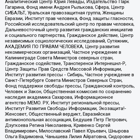
Аналитический Центр Юрия Левады, Издательство Парк
Гагарина, Фонд имени Андрея Рылькова, Сфера, Центр
СИБАЛЬТ, Уральская правозащитная группа, Женщины
Евразии, Институт прав человека, Фонд защиты гласности,
Российский исследовательский центр по правам человека,
Дальневосточный центр развития гражданских инициатив
и социального партнерства, Гражданское действие, Центр
независимых социологических исследований, Сутяжник,
АКАДЕМИЯ ПО ПРАВАМ ЧЕЛОВЕКА, Центр развития
некоммерческих организаций, Частное учреждение в
Калининграде Совета Министров северных стран,
Гражданское содействие, Трансперенси Интернешнл-Р,
Центр Защиты Прав Средств Массовой Информации,
Институт развития прессы - Сибирь, Частное учреждение в
Санкт-Петербурге Совета Министров Северных Стран,
Фонд поддержки свободы прессы, Гражданский контроль,
Человек и Закон, Общественная комиссия по сохранению
наследия академика Сахарова, Информационное
агентство МЕМО. РУ, Институт региональной прессы,
Институт Развития Свободы Информации, Экозащита!-
Женсовет, Общественный вердикт, Евразийская
антимонопольная ассоциация, Бедушев Петр Петрович,
Дзугкоева Регина Николаевна, Кривенко Сергей
Владимирович, Милославский Павел Юрьевич, Шнырова
Ольга Вадимовна, Чанышева Лилия Айратовна, Сидорович