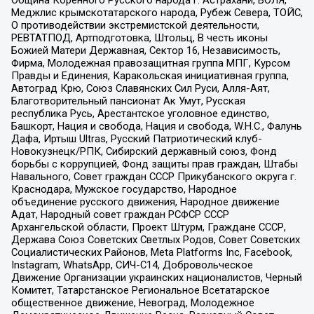
Община Коренного Русского народа г. Астрахани, ВОЛЯ,
Меджлис крымскотатарского народа, Рубеж Севера, ТОЙС,
О противодействии экстремистской деятельности,
РЕВТАТПОД, Артподготовка, Штольц, В честь иконы
Божией Матери Державная, Сектор 16, Независимость,
Фирма, Молодежная правозащитная группа МПГ, Курсом
Правды и Единения, Каракольская инициативная группа,
Автоград Крю, Союз Славянских Сил Руси, Алля-Аят,
Благотворительный пансионат Ак Умут, Русская
республика Русь, Арестантское уголовное единство,
Башкорт, Нация и свобода, Нация и свобода, W.H.С., Фалунь
Дафа, Иртыш Ultras, Русский Патриотический клуб-
Новокузнецк/РПК, Сибирский державный союз, Фонд
борьбы с коррупцией, Фонд защиты прав граждан, Штабы
Навального, Совет граждан СССР Прикубанского округа г.
Краснодара, Мужское государство, Народное
объединение русского движения, Народное движение
Адат, Народный совет граждан РСФСР СССР
Архангельской области, Проект Штурм, Граждане СССР,
Держава Союз Советских Светлых Родов, Совет Советских
Социалистических Районов, Meta Platforms Inc, Facebook,
Instagram, WhatsApp, СИЧ-С14, Добровольческое
Движение Организации украинских националистов, Черный
Комитет, Татарстанское Региональное Всетатарское
общественное движение, Невоград, Молодежное