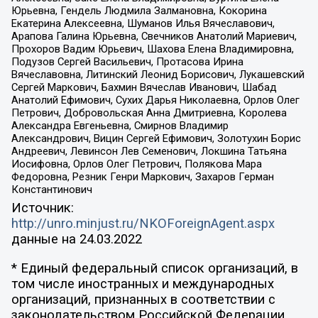
Юрьевна, Гендель Людмила Залмановна, Кокорина
Екатерина Алексеевна, Шуманов Илья Вячеславович,
Арапова Галина Юрьевна, Свечников Анатолий Мариевич,
Прохоров Вадим Юрьевич, Шахова Елена Владимировна,
Подузов Сергей Васильевич, Протасова Ирина
Вячеславовна, Литинский Леонид Борисович, Лукашевский
Сергей Маркович, Бахмин Вячеслав Иванович, Шабад
Анатолий Ефимович, Сухих Дарья Николаевна, Орлов Олег
Петрович, Добровольская Анна Дмитриевна, Королева
Александра Евгеньевна, Смирнов Владимир
Александрович, Вицин Сергей Ефимович, Золотухин Борис
Андреевич, Левинсон Лев Семенович, Локшина Татьяна
Иосифовна, Орлов Олег Петрович, Полякова Мара
Федоровна, Резник Генри Маркович, Захаров Герман
Константинович
Источник:
http://unro.minjust.ru/NKOForeignAgent.aspx
данные на
24.03.2022
* Единый федеральный список организаций, в
том числе иностранных и международных
организаций, признанных в соответствии с
законодательством Российской Федерации