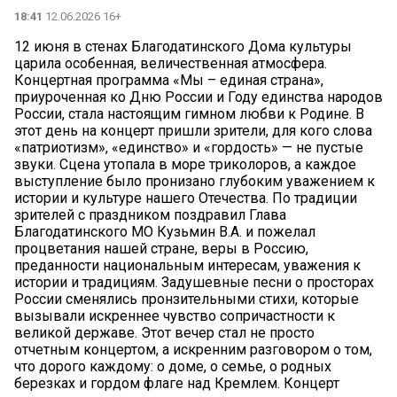
18:41
12.06.2026 16+
12 июня в стенах Благодатинского Дома культуры
царила особенная, величественная атмосфера.
Концертная программа «Мы – единая страна»,
приуроченная ко Дню России и Году единства народов
России, стала настоящим гимном любви к Родине. В
этот день на концерт пришли зрители, для кого слова
«патриотизм», «единство» и «гордость» — не пустые
звуки. Сцена утопала в море триколоров, а каждое
выступление было пронизано глубоким уважением к
истории и культуре нашего Отечества. По традиции
зрителей с праздником поздравил Глава
Благодатинского МО Кузьмин В.А. и пожелал
процветания нашей стране, веры в Россию,
преданности национальным интересам, уважения к
истории и традициям. Задушевные песни о просторах
России сменялись пронзительными стихи, которые
вызывали искреннее чувство сопричастности к
великой державе. Этот вечер стал не просто
отчетным концертом, а искренним разговором о том,
что дорого каждому: о доме, о семье, о родных
березках и гордом флаге над Кремлем. Концерт