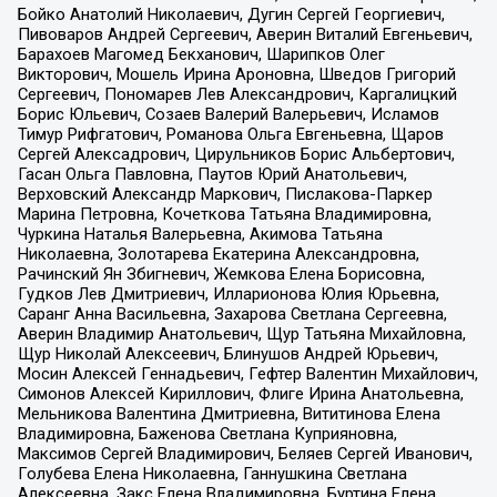
Бойко Анатолий Николаевич, Дугин Сергей Георгиевич,
Пивоваров Андрей Сергеевич, Аверин Виталий Евгеньевич,
Барахоев Магомед Бекханович, Шарипков Олег
Викторович, Мошель Ирина Ароновна, Шведов Григорий
Сергеевич, Пономарев Лев Александрович, Каргалицкий
Борис Юльевич, Созаев Валерий Валерьевич, Исламов
Тимур Рифгатович, Романова Ольга Евгеньевна, Щаров
Сергей Алексадрович, Цирульников Борис Альбертович,
Гасан Ольга Павловна, Паутов Юрий Анатольевич,
Верховский Александр Маркович, Пислакова-Паркер
Марина Петровна, Кочеткова Татьяна Владимировна,
Чуркина Наталья Валерьевна, Акимова Татьяна
Николаевна, Золотарева Екатерина Александровна,
Рачинский Ян Збигневич, Жемкова Елена Борисовна,
Гудков Лев Дмитриевич, Илларионова Юлия Юрьевна,
Саранг Анна Васильевна, Захарова Светлана Сергеевна,
Аверин Владимир Анатольевич, Щур Татьяна Михайловна,
Щур Николай Алексеевич, Блинушов Андрей Юрьевич,
Мосин Алексей Геннадьевич, Гефтер Валентин Михайлович,
Симонов Алексей Кириллович, Флиге Ирина Анатольевна,
Мельникова Валентина Дмитриевна, Вититинова Елена
Владимировна, Баженова Светлана Куприяновна,
Максимов Сергей Владимирович, Беляев Сергей Иванович,
Голубева Елена Николаевна, Ганнушкина Светлана
Алексеевна, Закс Елена Владимировна, Буртина Елена