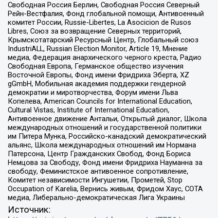
Свободная Россия Берлин, Свободная Россия Северный
Рейн-Вестфалия, Фонд глобальной помощи, Антивоенный
комитет России, Russie-Libertes, La Asocicion de Rusos
Libres, Союз за возвращение Северных территорий,
Крымскотатарский Ресурсный Центр, Глобальный союз
IndustriALL, Russian Election Monitor, Article 19, Мнение
медиа, Федерация анархического черного креста, Радио
Свободная Европа, Германское общество изучения
Восточной Европы, Фонд имени Фридриха Эберта, XZ
gGmbH, Мобильная академия поддержки гендерной
демократии и миротворчества, Форум имени Льва
Копелева, American Councils for International Education,
Cultural Vistas, Institute of International Education,
Антивоенное движение Антальи, Открытый диалог, Школа
международных отношений и государственной политики
им Питера Мунка, Российско-канадский демократический
альянс, Школа международных отношений им Нормана
Патерсона, Центр Гражданских Свобод, Фонд Бориса
Немцова за Свободу, Фонд имени Фридриха Науманна за
свободу, Феминистское антивоенное сопротивление,
Комитет независимости Ингушетии, Прометей, Stop
Occupation of Karelia, Вернись живым, Фридом Хаус, СОТА
медиа, Либерально-демократическая Лига Украины
Источник: