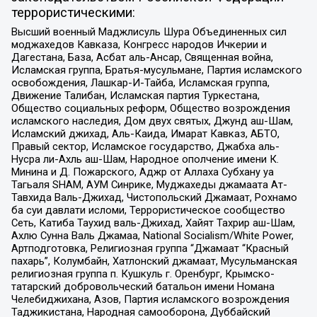
террористическими:
Высший военный Маджлисуль Шура Объединенных сил
моджахедов Кавказа, Конгресс народов Ичкерии и
Дагестана, База, Асбат аль-Ансар, Священная война,
Исламская группа, Братья-мусульмане, Партия исламского
освобождения, Лашкар-И-Тайба, Исламская группа,
Движение Талибан, Исламская партия Туркестана,
Общество социальных реформ, Общество возрождения
исламского наследия, Дом двух святых, Джунд аш-Шам,
Исламский джихад, Аль-Каида, Имарат Кавказ, АБТО,
Правый сектор, Исламское государство, Джабха аль-
Нусра ли-Ахль аш-Шам, Народное ополчение имени К.
Минина и Д. Пожарского, Аджр от Аллаха Субхану уа
Тагьаля SHAM, АУМ Синрике, Муджахеды джамаата Ат-
Тавхида Валь-Джихад, Чистопольский Джамаат, Рохнамо
ба суи давлати исломи, Террористическое сообщество
Сеть, Катиба Таухид валь-Джихад, Хайят Тахрир аш-Шам,
Ахлю Сунна Валь Джамаа, National Socialism/White Power,
Артподготовка, Религиозная группа “Джамаат “Красный
пахарь”, Колумбайн, Хатлонский джамаат, Мусульманская
религиозная группа п. Кушкуль г. Оренбург, Крымско-
татарский добровольческий батальон имени Номана
Челебиджихана, Азов, Партия исламского возрождения
Таджикистана, Народная самооборона, Дуббайский