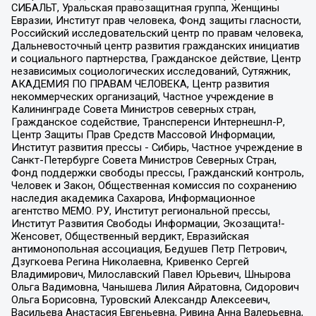
СИБАЛЬТ, Уральская правозащитная группа, Женщины
Евразии, Институт прав человека, Фонд защиты гласности,
Российский исследовательский центр по правам человека,
Дальневосточный центр развития гражданских инициатив
и социального партнерства, Гражданское действие, Центр
независимых социологических исследований, Сутяжник,
АКАДЕМИЯ ПО ПРАВАМ ЧЕЛОВЕКА, Центр развития
некоммерческих организаций, Частное учреждение в
Калининграде Совета Министров северных стран,
Гражданское содействие, Трансперенси Интернешнл-Р,
Центр Защиты Прав Средств Массовой Информации,
Институт развития прессы - Сибирь, Частное учреждение в
Санкт-Петербурге Совета Министров Северных Стран,
Фонд поддержки свободы прессы, Гражданский контроль,
Человек и Закон, Общественная комиссия по сохранению
наследия академика Сахарова, Информационное
агентство МЕМО. РУ, Институт региональной прессы,
Институт Развития Свободы Информации, Экозащита!-
Женсовет, Общественный вердикт, Евразийская
антимонопольная ассоциация, Бедушев Петр Петрович,
Дзугкоева Регина Николаевна, Кривенко Сергей
Владимирович, Милославский Павел Юрьевич, Шнырова
Ольга Вадимовна, Чанышева Лилия Айратовна, Сидорович
Ольга Борисовна, Туровский Александр Алексеевич,
Васильева Анастасия Евгеньевна, Ривина Анна Валерьевна,