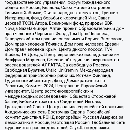
государственного управления, Форум гражданского
общества Россия, Беллона, Союз жителей островов
Тисима и Хабомаи, Съезд народных депутатов, Гринпис
Интернешнл, Фонд борьбы с коррупцией Инк, Завет
церквей TCCN, Агора, Всемирный фонд природы, BDR
Novaja Gazeta-Europe, Алтай проект, Образовательный дом
прав человека Чернигов, Фонд Дом Прав Человека,
Белорусский дом прав человека имени Бориса Звозскова,
Дом прав человека Тбилиси, Дом прав человека Ереван,
Дом прав человека Крым, Центр дикого лосося, TVR
Studios, ТВ Дождь, Центр европейских исследований им
Вилфрида Мартенса, Сетевое объединение журналистов
расследователей, АЛЛАТРА, За свободную Россию,
Свободная Бурятия, Uralic, UnKremlin, Международная
федерация транспортных рабочих, ИстЧам Финланд,
Гудзоновский институт, Фонд Демократического
Развития, Комитет-2024, Центрально-Европейский
университет, Центр восточноевропейских и
международных исследований, Общество Сторожевой
башни, Библии и трактатов Свидетелей Иеговы,
Гражданский Совет, Центр анализа европейской политики,
Академическая сеть Восточная Европа, Российский
комитет действия, РЭНД корпорейшн, Русская Америка за
демократию в России, Настоящая Россия, Глобальная сеть
журналистов-расследователей, Служба поддержки,