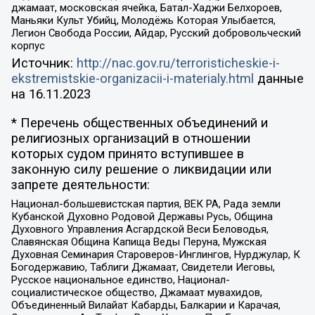
джамаат, московская ячейка, Батал-Хаджи Белхороев,
Маньяки Культ Убийц, Молодёжь Которая Улыбается,
Легион Свобода России, Айдар, Русский добровольческий
корпус
Источник:
http://nac.gov.ru/terroristicheskie-i-
ekstremistskie-organizacii-i-materialy.html
данные
на
16.11.2023
* Перечень общественных объединений и
религиозных организаций в отношении
которых судом принято вступившее в
законную силу решение о ликвидации или
запрете деятельности:
Национал-большевистская партия, ВЕК РА, Рада земли
Кубанской Духовно Родовой Державы Русь, Община
Духовного Управления Асгардской Веси Беловодья,
Славянская Община Капища Веды Перуна, Мужская
Духовная Семинария Староверов-Инглингов, Нурджулар, К
Богодержавию, Таблиги Джамаат, Свидетели Иеговы,
Русское национальное единство, Национал-
социалистическое общество, Джамаат мувахидов,
Объединенный Вилайат Кабарды, Балкарии и Карачая,