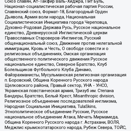
Союз славян, Ат-Такфир Валь-Хиджра, Пит Буль,
Национал-социалистическая рабочая партия России,
Славянский союз, Формат-18, Благородный Орден
Дьявола, Армия воли народа, Национальная
Социалистическая Инициатива города Череповца,
Духовно-Родовая Держава Русь, Русское национальное
единство, Древнерусской Инглистической церкви
Православных Староверов-Инглингов, Русский
общенациональный союз, Движение против нелегальной
иммиграции, Кровь и Честь, О свободе совести и о
религиозных объединениях, Омская организация
общественного политического движения Русское
национальное единство, Северное Братство, Клуб
Болельщиков Футбольного Клуба Динамо,
Файзрахманисты, Мусульманская религиозная организация
п. Боровский, Община Коренного Русского народа
Щелковского района, Правый сектор, УНА - УНСО,
Украинская повстанческая армия, Тризуб им. Степана
Бандеры, Братство, Белый Крест, Misanthropic division,
Религиозное объединение последователей инглиизма,
Народная Социальная Инициатива, TulaSkins,
Этнополитическое объединение Русские, Русское
национальное объединение Атака, Мечеть Мирмамеда,
Община Коренного Русского народа г. Астрахани, ВОЛЯ,
Меджлис крымскотатарского народа, Рубеж Севера, ТОЙС,