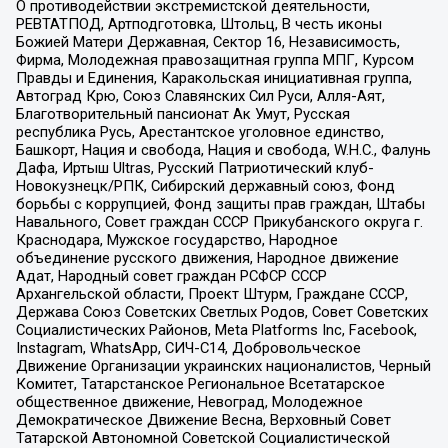
О противодействии экстремистской деятельности,
РЕВТАТПОД, Артподготовка, Штольц, В честь иконы
Божией Матери Державная, Сектор 16, Независимость,
Фирма, Молодежная правозащитная группа МПГ, Курсом
Правды и Единения, Каракольская инициативная группа,
Автоград Крю, Союз Славянских Сил Руси, Алля-Аят,
Благотворительный пансионат Ак Умут, Русская
республика Русь, Арестантское уголовное единство,
Башкорт, Нация и свобода, Нация и свобода, W.H.С., Фалунь
Дафа, Иртыш Ultras, Русский Патриотический клуб-
Новокузнецк/РПК, Сибирский державный союз, Фонд
борьбы с коррупцией, Фонд защиты прав граждан, Штабы
Навального, Совет граждан СССР Прикубанского округа г.
Краснодара, Мужское государство, Народное
объединение русского движения, Народное движение
Адат, Народный совет граждан РСФСР СССР
Архангельской области, Проект Штурм, Граждане СССР,
Держава Союз Советских Светлых Родов, Совет Советских
Социалистических Районов, Meta Platforms Inc, Facebook,
Instagram, WhatsApp, СИЧ-С14, Добровольческое
Движение Организации украинских националистов, Черный
Комитет, Татарстанское Региональное Всетатарское
общественное движение, Невоград, Молодежное
Демократическое Движение Весна, Верховный Совет
Татарской Автономной Советской Социалистической