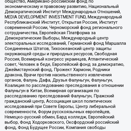
общество, Американо-российский фонд по
экономическому и правовому развитию, Национальный
Демократический Институт Международных Отношений,
MEDIA DEVELOPMENT INVESTMENT FUND, Международный
Республиканский Институт, Открытая Россия, Институт
современной России, Черноморский фонд регионального
сотрудничества, Европейская Платформа за
Демократические Выборы, Международный центр
электоральных исследований, Германский фонд Маршалла
Соединенных Штатов, Тихоокеанский центр защиты
окружающей среды и природных ресурсов, Свободная
Россия, Всемирный конгресс украинцев, Атлантический
совет, Человек в беде, Европейский фонд за демократию,
Джеймстаунский фонд, Прожект Хармони, Родники
дракона, Врачи против насильственного извлечения
органов, Фалунь Дафа, Друзья Фалуньгун, Фалуньгун,
Коалиция по расследованию преследования в отношении
Фалуньгун в Китае, Всемирная организация по
расследованию преследований Фалуньгун, Пражский
гражданский центр, Ассоциация школ политических
исследований при Совете Европы, Центр либеральной
современности, Форум русскоязычных европейцев,
Немецко-русский обмен, Бард колледж, Европейский
выбор, Фонд Ходорковского, Оксфордский российский
фонд, Фонд Будущее России, Компания свободы